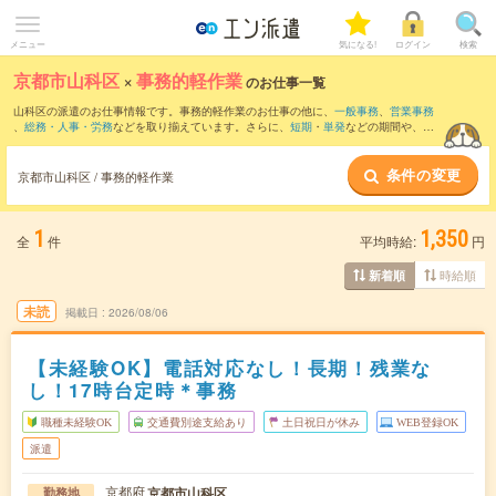
メニュー
気になる!
ログイン
検索
京都市山科区
×
事務的軽作業
のお仕事一覧
山科区の派遣のお仕事情報です。事務的軽作業のお仕事の他に、
一般事務
、
営業事務
、
総務・人事・労務
などを取り揃えています。さらに、
短期
・
単発
などの期間や、
職
種未経験OK
などのこだわり条件で絞り込んでいただけます。
条件の変更
京都市山科区 / 事務的軽作業
1
1,350
全
件
平均時給:
円
時給順
新着順
未読
掲載日
2026/08/06
【未経験OK】電話対応なし！長期！残業な
し！17時台定時＊事務
職種未経験OK
交通費別途支給あり
土日祝日が休み
WEB登録OK
派遣
京都府
京都市山科区
勤務地