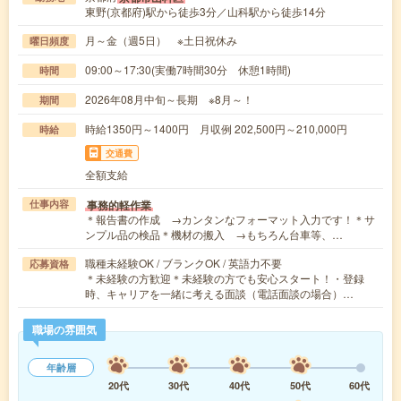
東野(京都府)駅から徒歩3分／山科駅から徒歩14分
月～金（週5日） ※土日祝休み
曜日頻度
09:00～17:30(実働7時間30分 休憩1時間)
時間
2026年08月中旬～長期 ※8月～！
期間
時給1350円～1400円 月収例 202,500円～210,000円
時給
交通費
全額支給
事務的軽作業
仕事内容
＊報告書の作成 →カンタンなフォーマット入力です！＊サ
ンプル品の検品＊機材の搬入 →もちろん台車等、…
職種未経験OK / ブランクOK / 英語力不要
応募資格
＊未経験の方歓迎＊未経験の方でも安心スタート！・登録
時、キャリアを一緒に考える面談（電話面談の場合）…
職場の雰囲気
年齢層
20代
30代
40代
50代
60代