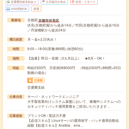
交通費別途支給あり
土日祝日が休み
在宅・リモート
WEB登録OK
派遣
京都府
京都市伏見区
勤務地
伏見(京都府)駅から徒歩14分／竹田(京都府)駅から徒歩16分
／丹波橋駅から徒歩24分
月～金※土日休み！
曜日頻度
9:00～18:00(実働:8時間) (休憩60分)
時間
【急募】即日～長期（3カ月以上） ★8月～OK！
期間
時給2300円 月収例368000円 （時給2300円×8時間×20日
時給
勤務の場合）
交通費
交通費支給
サーバ・ネットワークエンジニア
仕事内容
大手製造業向けシステム基盤において、稼働中システムへの
セキュリティパッチ適用業務をご担当いただきます…
ブランクOK / 英語力不要
応募資格
【必須スキル】Linuxサーバの運用保守・パッチ適用自動化
経験【歓迎スキル】Ansible、erra…