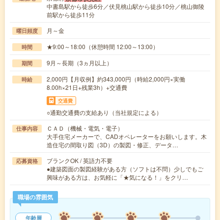
中書島駅から徒歩6分／伏見桃山駅から徒歩10分／桃山御陵
前駅から徒歩11分
月～金
曜日頻度
★9:00～18:00（休憩時間 12:00～13:00）
時間
9月～長期（3ヵ月以上）
期間
2,000円【月収例】約343,000円（時給2,000円×実働
時給
8.00h×21日+残業3h）+交通費
交通費
○通勤交通費の支給あり（当社規定による）
ＣＡＤ（機械・電気・電子）
仕事内容
大手住宅メーカーで、CADオペレーターをお願いします。木
造住宅の間取り図（3D）の製図・修正、データ…
ブランクOK / 英語力不要
応募資格
●建築図面の製図経験がある方（ソフトは不問）少しでもご
興味がある方は、お気軽に「★気になる！」をクリ…
職場の雰囲気
年齢層