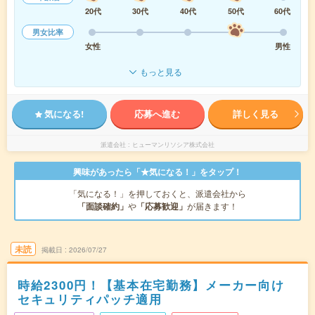
20代
30代
40代
50代
60代
男女比率
女性
男性
もっと見る
気になる!
応募へ進む
詳しく見る
派遣会社
ヒューマンリソシア株式会社
興味があったら「★気になる！」をタップ！
「気になる！」を押しておくと、派遣会社から
「面談確約」
や
「応募歓迎」
が届きます！
未読
掲載日
2026/07/27
時給2300円！【基本在宅勤務】メーカー向け
セキュリティパッチ適用