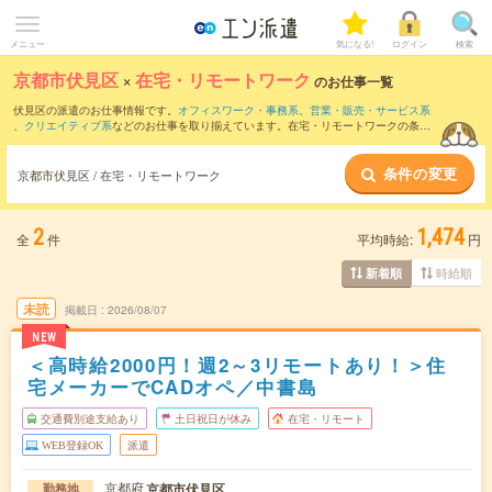
メニュー
気になる!
ログイン
検索
京都市伏見区
×
在宅・リモートワーク
のお仕事一覧
伏見区の派遣のお仕事情報です。
オフィスワーク・事務系
、
営業・販売・サービス系
、
クリエイティブ系
などのお仕事を取り揃えています。在宅・リモートワークの条件
の他に、
交通費別途支給あり
、
職種未経験OK
、
友だちと一緒の応募OK
などのこだわ
り条件も取り揃えています。
条件の変更
京都市伏見区 / 在宅・リモートワーク
2
1,474
全
件
平均時給:
円
時給順
新着順
未読
掲載日
2026/08/07
NEW
＜高時給2000円！週2～3リモートあり！＞住
宅メーカーでCADオペ／中書島
交通費別途支給あり
土日祝日が休み
在宅・リモート
WEB登録OK
派遣
京都府
京都市伏見区
勤務地