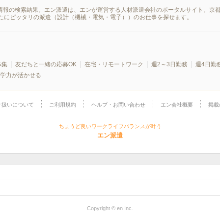
遣情報の検索結果。エン派遣は、エンが運営する人材派遣会社のポータルサイト。京
たにピッタリの派遣（設計（機械・電気・電子））のお仕事を探せます。
募集
友だちと一緒の応募OK
在宅・リモートワーク
週2～3日勤務
週4日勤
学力が活かせる
り扱いについて
ご利用規約
ヘルプ・お問い合わせ
エン会社概要
掲載
ちょうど良いワークライフバランスが叶う
エン派遣
Copyright © en Inc.