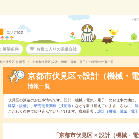
ヘル
エリア変更
た希望条件
お気に入りの派遣会社
都市伏見区 技術系
京都市伏見区 設計（機械・電気・電子）の派遣の仕事一覧
京都市伏見区
設計（機械・電
で
情報一覧
伏見区の派遣のお仕事情報です。設計（機械・電気・電子）のお仕事の他に、
建築・設備）
、
研究開発関連（技術系）
などを取り揃えています。さらに、
短
こだわり条件で絞り込んでいただけます。職種辞典：
設計（機械・電気・電子
「
京都市伏見区
×
設計（機械・電