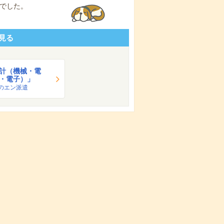
でした。
見る
計（機械・電
・電子）」
のエン派遣