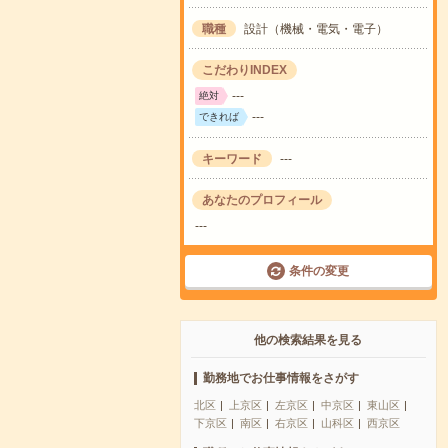
職種
設計（機械・電気・電子）
こだわりINDEX
---
絶対
---
できれば
キーワード
---
あなたのプロフィール
---
条件の変更
他の検索結果を見る
勤務地でお仕事情報をさがす
北区
上京区
左京区
中京区
東山区
下京区
南区
右京区
山科区
西京区