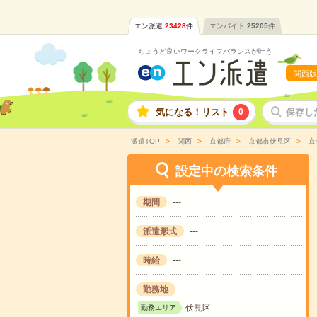
エン派遣
23428
件
エンバイト
25205
件
ちょうど良いワークライフバランスが叶う
関西版
気になる！リスト
0
保存し
派遣TOP
関西
京都府
京都市伏見区
京
設定中の検索条件
期間
---
派遣形式
---
時給
---
勤務地
伏見区
勤務エリア