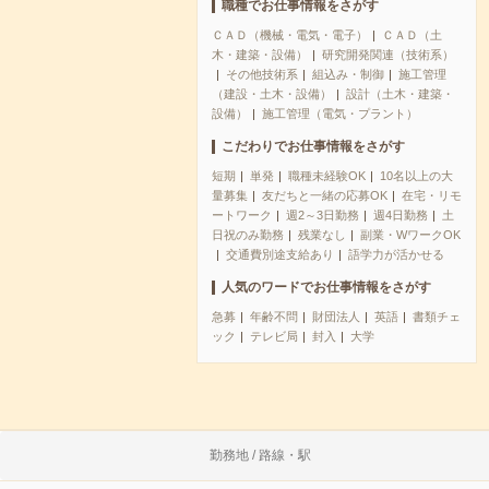
職種でお仕事情報をさがす
ＣＡＤ（機械・電気・電子）
ＣＡＤ（土
木・建築・設備）
研究開発関連（技術系）
その他技術系
組込み・制御
施工管理
（建設・土木・設備）
設計（土木・建築・
設備）
施工管理（電気・プラント）
こだわりでお仕事情報をさがす
短期
単発
職種未経験OK
10名以上の大
量募集
友だちと一緒の応募OK
在宅・リモ
ートワーク
週2～3日勤務
週4日勤務
土
日祝のみ勤務
残業なし
副業・WワークOK
交通費別途支給あり
語学力が活かせる
人気のワードでお仕事情報をさがす
急募
年齢不問
財団法人
英語
書類チェ
ック
テレビ局
封入
大学
勤務地 / 路線・駅