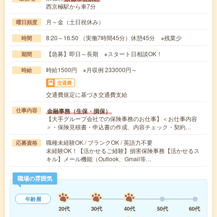
西京極駅から車7分
月～金（土日祝休み）
曜日頻度
8:20～16:50 （実働7時間45分）休憩45分 ※残業少
時間
【急募】即日～長期 ※スタート日相談OK！
期間
時給1500円 ※月収例 233000円～
時給
交通費
交通費規定に基づき交通費支給
金融事務（生保・損保）
仕事内容
【大手グループ会社での保険事務のお仕事】＜お仕事内容
＞・保険見積書・申込書の作成、内容チェック・契約…
職種未経験OK / ブランクOK / 英語力不要
応募資格
未経験OK！【活かせるご経験】損害保険事務【活かせるス
キル】メール機能（Outlook、Gmail等…
職場の雰囲気
年齢層
20代
30代
40代
50代
60代