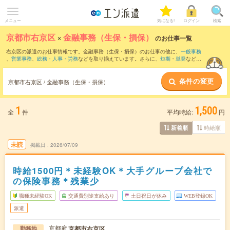
メニュー
気になる!
ログイン
検索
京都市右京区
×
金融事務（生保・損保）
のお仕事一覧
右京区の派遣のお仕事情報です。金融事務（生保・損保）のお仕事の他に、
一般事務
、
営業事務
、
総務・人事・労務
などを取り揃えています。さらに、
短期
・
単発
などの
期間や、
職種未経験OK
などのこだわり条件で絞り込んでいただけます。
条件の変更
京都市右京区 / 金融事務（生保・損保）
1
1,500
全
件
平均時給:
円
時給順
新着順
未読
掲載日
2026/07/09
時給1500円＊未経験OK＊大手グループ会社で
の保険事務＊残業少
職種未経験OK
交通費別途支給あり
土日祝日が休み
WEB登録OK
派遣
京都府
京都市右京区
勤務地