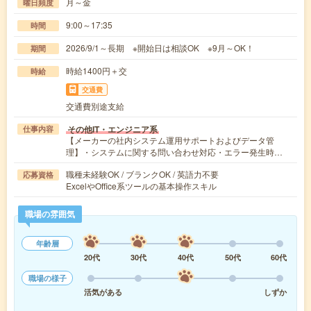
月～金
曜日頻度
9:00～17:35
時間
2026/9/1～長期 ※開始日は相談OK ※9月～OK！
期間
時給1400円＋交
時給
交通費
交通費別途支給
その他IT・エンジニア系
仕事内容
【メーカーの社内システム運用サポートおよびデータ管
理】・システムに関する問い合わせ対応・エラー発生時…
職種未経験OK / ブランクOK / 英語力不要
応募資格
ExcelやOffice系ツールの基本操作スキル
職場の雰囲気
年齢層
20代
30代
40代
50代
60代
職場の様子
活気がある
しずか