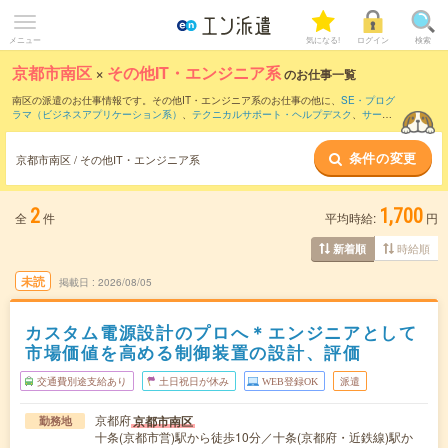
メニュー
気になる!
ログイン
検索
京都市南区
×
その他IT・エンジニア系
のお仕事一覧
南区の派遣のお仕事情報です。その他IT・エンジニア系のお仕事の他に、
SE・プログ
ラマ（ビジネスアプリケーション系）
、
テクニカルサポート・ヘルプデスク
、
サー
バ・ネットワークエンジニア
などを取り揃えています。さらに、
短期
・
単発
などの期
間や、
職種未経験OK
などのこだわり条件で絞り込んでいただけます。
条件の変更
京都市南区 / その他IT・エンジニア系
2
1,700
全
件
平均時給:
円
時給順
新着順
未読
掲載日
2026/08/05
カスタム電源設計のプロへ＊エンジニアとして
市場価値を高める制御装置の設計、評価
交通費別途支給あり
土日祝日が休み
WEB登録OK
派遣
京都府
京都市南区
勤務地
十条(京都市営)駅から徒歩10分／十条(京都府・近鉄線)駅か