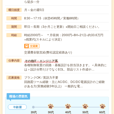
ら徒歩---分
月～金の週5日
曜日頻度
8:30～17:15（休憩45時間／実働8時間）
時間
即日～長期（3か月ごと更新）※開始日ご相談ください。
期間
時給2000円～ ＊月収例：2000円×8H×21日=約33.6万円
時給
+残業代(スキルにより決定）
交通費
交通費全額支給(弊社認定経路あり)
その他IT・エンジニア系
仕事内容
各種制御装置の回路・基板設計を担当頂きます。＜具体的に
は＞設計分野だけでなくEOL、部品リスト作成や…
ブランクOK / 英語力不要
応募資格
回路図ツール経験・主にAC/DC、DC/DC電源設計のご経験
がある方(実務経験3年以上) 一般的な電…
職場の雰囲気
年齢層
20代
30代
40代
50代
60代