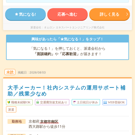
気になる!
応募へ進む
詳しく見る
派遣会社
オムロン エキスパートエンジニアリング株式会社
興味があったら「★気になる！」をタップ！
「気になる！」を押しておくと、派遣会社から
「面談確約」
や
「応募歓迎」
が届きます！
未読
掲載日
2026/08/03
大手メーカー！社内システムの運用サポート補
助／残業少なめ
職種未経験OK
交通費別途支給あり
土日祝日が休み
WEB登録OK
派遣
京都府
京都市南区
勤務地
西大路駅から徒歩11分