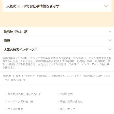
人気のワード
でお仕事情報をさがす
勤務地 / 路線・駅
職種
人気の検索インデックス
京都市南区 - その他IT・エンジニア系の派遣情報の検索結果。エン派遣は、エンが運営する人材
派遣会社のポータルサイト。京都市南区の派遣/求人情報を職種、勤務地、時給、勤務時間、長
期・短期などの希望条件から、あなたにピッタリの派遣（その他IT・エンジニア系）のお仕事
を探せます。
派遣TOP
関西
京都府
京都市南区
京都市南区 IT・エンジニア系
京都市南区 その他IT・エンジ
ニア系の派遣の仕事一覧
個人情報の取り扱いについて
ご利用規約
ヘルプ・お問い合わせ
掲載のお問い合わせ
エン会社概要
サイトマップ