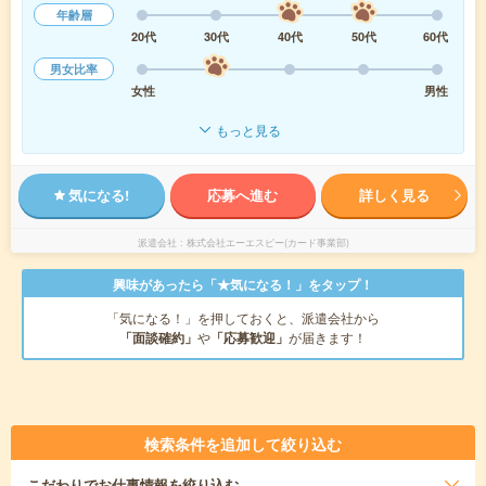
年齢層
20代
30代
40代
50代
60代
男女比率
女性
男性
もっと見る
気になる!
応募へ進む
詳しく見る
派遣会社
株式会社エーエスピー(カード事業部)
興味があったら「★気になる！」をタップ！
「気になる！」を押しておくと、派遣会社から
「面談確約」
や
「応募歓迎」
が届きます！
検索条件を追加して絞り込む
こだわり
でお仕事情報を絞り込む