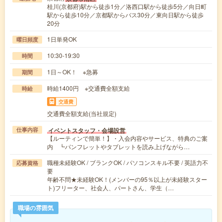
桂川(京都府)駅から徒歩1分／洛西口駅から徒歩5分／向日町
駅から徒歩10分／京都駅からバス30分／東向日駅から徒歩
20分
1日単発OK
曜日頻度
10:30-19:30
時間
1日～OK！ ※急募
期間
時給1400円 ※交通費全額支給
時給
交通費
交通費全額支給(当社規定)
イベントスタッフ・会場設営
仕事内容
【ルーティンで簡単！】・入会内容やサービス、特典のご案
内 ┗パンフレットやタブレットを読み上げながら…
職種未経験OK / ブランクOK / パソコンスキル不要 / 英語力不
応募資格
要
年齢不問★未経験OK！(メンバーの95％以上が未経験スター
ト)フリーター、社会人、パートさん、学生（…
職場の雰囲気