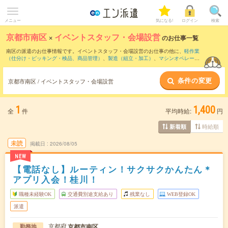
メニュー
気になる!
ログイン
検索
京都市南区
×
イベントスタッフ・会場設営
のお仕事一覧
南区の派遣のお仕事情報です。イベントスタッフ・会場設営のお仕事の他に、
軽作業
（仕分け・ピッキング・検品、商品管理）
、
製造（組立・加工）
、
マシンオペレータ
ー
などを取り揃えています。さらに、
短期
・
単発
などの期間や、
職種未経験OK
などの
こだわり条件で絞り込んでいただけます。職種辞典：
イベントスタッフ・会場設営の
条件の変更
お仕事とは？とは？
京都市南区 / イベントスタッフ・会場設営
1
1,400
全
件
平均時給:
円
時給順
新着順
未読
掲載日
2026/08/05
NEW
【電話なし】ルーティン！サクサクかんたん＊
アプリ入会！桂川！
職種未経験OK
交通費別途支給あり
残業なし
WEB登録OK
派遣
京都府
京都市南区
勤務地