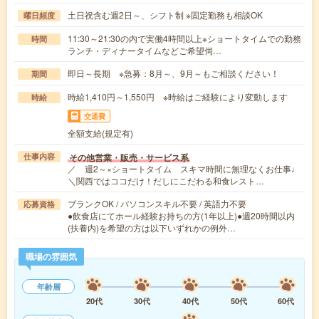
土日祝含む週2日～、シフト制 ※固定勤務も相談OK
曜日頻度
11:30～21:30の内で実働4時間以上※ショートタイムでの勤務
時間
ランチ・ディナータイムなどご希望伺…
即日～長期 ※急募：8月～、9月～もご相談ください！
期間
時給1,410円～1,550円 ※時給はご経験により変動します
時給
交通費
全額支給(規定有)
その他営業・販売・サービス系
仕事内容
／ 週2～×ショートタイム スキマ時間に無理なくお仕事♩
＼関西ではココだけ！だしにこだわる和食レスト…
ブランクOK / パソコンスキル不要 / 英語力不要
応募資格
●飲食店にてホール経験お持ちの方(1年以上)●週20時間以内
(扶養内)を希望の方は以下いずれかの例外…
職場の雰囲気
年齢層
20代
30代
40代
50代
60代