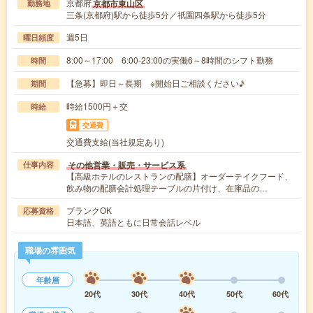
京都府
京都市東山区
勤務地
三条(京都府)駅から徒歩5分／祇園四条駅から徒歩5分
週5日
曜日頻度
8:00～17:00 6:00-23:00の実働6～8時間のシフト勤務
時間
【急募】即日～長期 ※開始日ご相談ください♪
期間
時給1500円＋交
時給
交通費
交通費支給(当社規定あり)
その他営業・販売・サービス系
仕事内容
【高級ホテルのレストランの配膳】オーダーテイクフード、
飲み物の配膳会計処理テーブルの片付け、在庫品の…
ブランクOK
応募資格
日本語、英語ともに日常会話レベル
職場の雰囲気
年齢層
20代
30代
40代
50代
60代