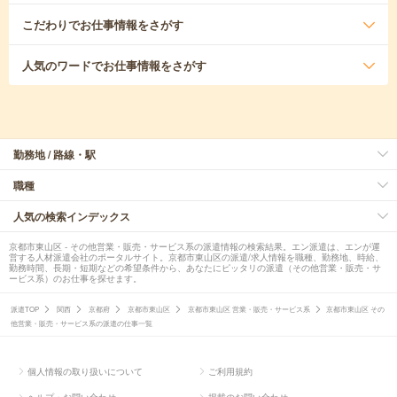
こだわり
でお仕事情報をさがす
人気のワード
でお仕事情報をさがす
勤務地 / 路線・駅
職種
人気の検索インデックス
京都市東山区 - その他営業・販売・サービス系の派遣情報の検索結果。エン派遣は、エンが運
営する人材派遣会社のポータルサイト。京都市東山区の派遣/求人情報を職種、勤務地、時給、
勤務時間、長期・短期などの希望条件から、あなたにピッタリの派遣（その他営業・販売・サ
ービス系）のお仕事を探せます。
派遣TOP
関西
京都府
京都市東山区
京都市東山区 営業・販売・サービス系
京都市東山区 その
他営業・販売・サービス系の派遣の仕事一覧
個人情報の取り扱いについて
ご利用規約