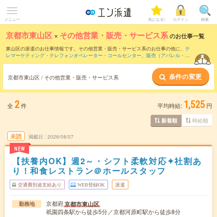
メニュー
気になる!
ログイン
検索
京都市東山区
×
その他営業・販売・サービス系
のお仕事一覧
東山区の派遣のお仕事情報です。その他営業・販売・サービス系のお仕事の他に、
テ
レマーケティング・テレフォンオペレーター・コールセンター
、
販売（アパレル・フ
ァッション・コスメ）
、
営業・企画営業・ラウンダー
などを取り揃えています。さら
に、
短期
・
単発
などの期間や、
職種未経験OK
などのこだわり条件で絞り込んでいただ
条件の変更
けます。
京都市東山区 / その他営業・販売・サービス系
2
1,525
全
件
平均時給:
円
時給順
新着順
未読
掲載日
2026/08/07
NEW
【扶養内OK】週2～・シフト柔軟対応✦社割あ
り！和食レストラン＠ホールスタッフ
交通費別途支給あり
WEB登録OK
派遣
京都府
京都市東山区
勤務地
祇園四条駅から徒歩5分／京都河原町駅から徒歩8分