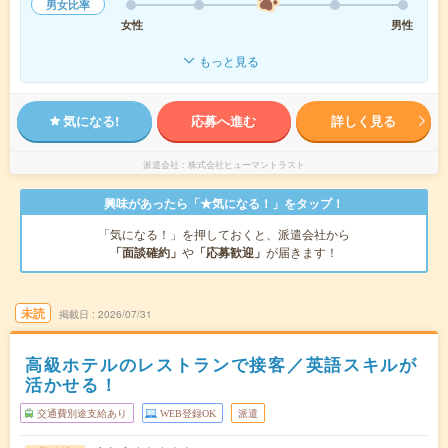
男女比率
女性
男性
もっと見る
気になる!
応募へ進む
詳しく見る
派遣会社
株式会社ヒューマントラスト
興味があったら「★気になる！」をタップ！
「気になる！」を押しておくと、派遣会社から
「面談確約」
や
「応募歓迎」
が届きます！
未読
掲載日
2026/07/31
高級ホテルのレストランで接客／英語スキルが
活かせる！
交通費別途支給あり
WEB登録OK
派遣