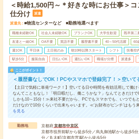
＜時給1,500円～＊好きな時にお仕事＞
仕分け
派遣
■物流センターなど ■勤務地選べます
派遣先
職種未経験OK
社会人未経験OK
ブランクOK
大学生歓迎
既卒第二
友達と一緒OK
OA不要
英語不要
履歴書不要
40～50代活躍
6
週1OK
平日休
土日祝のみ
朝10時以降スタート
シフト
扶養控
駅歩5分
服装自由
日払いOK
週払いOK
職場が分煙
派遣多
ここがポイント！
＜履歴書なしでOK！PCやスマホで登録完了！＞空いて
【土日で気軽に単発ワーク！】空いてる日や時間を有効活用して働け
なんてこともなし！「明日暇だし、働こうかな？」なんてときだけでO
しかも10～15分！≫来社不要だから、PCでもスマホでも、いつで
だけなので10分くらいで出来ちゃいます。≪‘お財布がピンチ’はもう
を見る
勤務地
京都府
京都市中京区
京都市役所前駅から徒歩5分／烏丸御池駅から徒歩5分
分／丸太町(京都市営)駅から徒歩5分