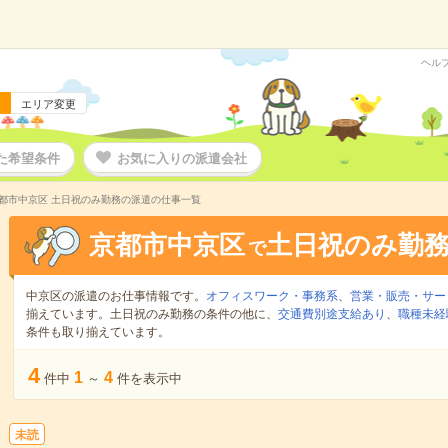
ヘル
エリア変更
た希望条件
お気に入りの派遣会社
都市中京区 土日祝のみ勤務の派遣の仕事一覧
京都市中京区
土日祝のみ勤
で
中京区の派遣のお仕事情報です。
オフィスワーク・事務系
、
営業・販売・サー
揃えています。土日祝のみ勤務の条件の他に、
交通費別途支給あり
、
職種未経
条件も取り揃えています。
4
1
4
件中
～
件を表示中
未読