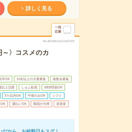
詳しく見る
一括
応募
No.BAIB8110419GT05
0円～〉コスメのカ
新卒OK
10名以上の大量募集
複数名募集
0歳以上活躍
しゅふ歓迎
WEB登録OK
5ｈ以内OK
午後のみOK
シフト
OK
週払いOK
職場が分煙
派遣多
いだから、お給料日もスグ！