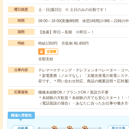
曜日頻度
土・日(週2日) ※ 土日のみの出勤です！
時間
09:00～18:00(実働8時間 休憩1時間)※9時～21
期間
【急募】即日～長期 ※即日～！
時給
時給1350円 月収例 86,400円
交通費
全額支給
仕事内容
テレマーケティング・テレフォンオペレーター・コー
＊架電業務（ノルマなし）「太陽光発電の発電システ
容です。＊問い合わせ対応、商品の概要説明＊応対履
応募資格
職種未経験OK / ブランクOK / 英語力不要
＊未経験の方歓迎＊未経験の方でも安心スタート！・
（電話面談の場合）・あなたに合ったお仕事や働き方
職場の雰囲気
年齢層
男女比率