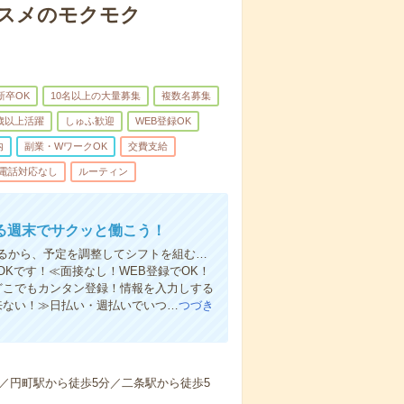
コスメのモクモク
新卒OK
10名以上の大量募集
複数名募集
0歳以上活躍
しゅふ歓迎
WEB登録OK
内
副業・WワークOK
交費支給
電話対応なし
ルーティン
る週末でサクッと働こう！
るから、予定を調整してシフトを組む…
Kです！≪面接なし！WEB登録でOK！
もどこでもカンタン登録！情報を入力しする
来ない！≫日払い・週払いでいつ…
つづき
／円町駅から徒歩5分／二条駅から徒歩5