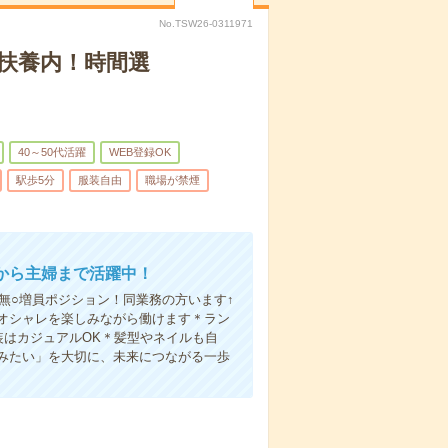
No.TSW26-0311971
扶養内！時間選
40～50代活躍
WEB登録OK
駅歩5分
服装自由
職場が禁煙
から主婦まで活躍中！
無○増員ポジション！同業務の方います↑
○オシャレを楽しみながら働けます＊ラン
装はカジュアルOK＊髪型やネイルも自
みたい」を大切に、未来につながる一歩