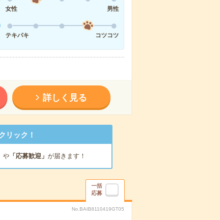
女性
男性
テキパキ
コツコツ
詳しく見る
クリック！
」
や
「応募歓迎」
が届きます！
一括
応募
No.BAIB8110419GT05