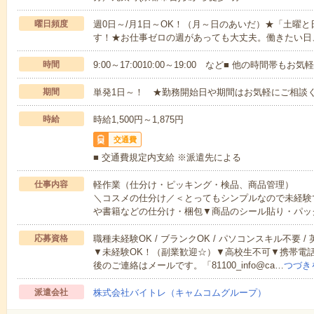
曜日頻度
週0日～/月1日～OK！（月～日のあいだ）★「土曜
す！★お仕事ゼロの週があっても大丈夫。働きたい日
時間
9:00～17:0010:00～19:00 など■ 他の時間帯も
期間
単発1日～！ ★勤務開始日や期間はお気軽にご相談く
時給
時給1,500円～1,875円
交通費
■ 交通費規定内支給 ※派遣先による
仕事内容
軽作業（仕分け・ピッキング・検品、商品管理）
＼コスメの仕分け／＜とってもシンプルなので未経験
や書籍などの仕分け・梱包▼商品のシール貼り・パッ
応募資格
職種未経験OK / ブランクOK / パソコンスキル不要 /
▼未経験OK！（副業歓迎☆）▼高校生不可▼携帯電
後のご連絡はメールです。「81100_info@ca…
つづき
派遣会社
株式会社バイトレ（キャムコムグループ）