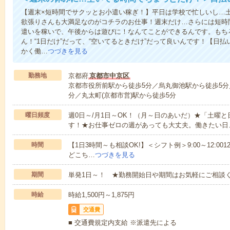
【週末×短時間でサクッとお小遣い稼ぎ！】平日は学校で忙しいし…
欲張りさんも大満足なのがコチラのお仕事！週末だけ…さらには短時
遣いを稼いで、午後からは遊びに！なんてことができるんです。もち
ん！“1日だけ”だって、“空いてるときだけ”だって良いんです！【日
かく働…
つづきを見る
勤務地
京都府
京都市中京区
京都市役所前駅から徒歩5分／烏丸御池駅から徒歩5分
分／丸太町(京都市営)駅から徒歩5分
曜日頻度
週0日～/月1日～OK！（月～日のあいだ）★「土曜
す！★お仕事ゼロの週があっても大丈夫。働きたい日
時間
【1日3時間～も相談OK!】＜シフト例＞9:00～12:0012:00～1
どこち…
つづきを見る
期間
単発1日～！ ★勤務開始日や期間はお気軽にご相談く
時給
時給1,500円～1,875円
交通費
■ 交通費規定内支給 ※派遣先による