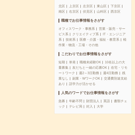
北区
上京区
左京区
東山区
下京区
南区
右京区
伏見区
山科区
西京区
職種でお仕事情報をさがす
オフィスワーク・事務系
営業・販売・サー
ビス系
クリエイティブ系
IT・エンジニア
系
技術系
医療・介護・福祉・教育系
軽
作業・物流・工場・その他
こだわりでお仕事情報をさがす
短期
単発
職種未経験OK
10名以上の大
量募集
友だちと一緒の応募OK
在宅・リモ
ートワーク
週2～3日勤務
週4日勤務
残
業なし
副業・WワークOK
交通費別途支給
あり
語学力が活かせる
人気のワードでお仕事情報をさがす
急募
年齢不問
財団法人
英語
書類チェ
ック
テレビ局
封入
大学