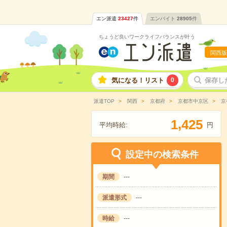
エン派遣
23427
件
エンバイト
28905
件
ちょうど良いワークライフバランスが叶う
関西版
気になる！リスト
0
保存し
派遣TOP
関西
京都府
京都市中京区
京
,
1
4
2
5
平均時給:
円
設定中の検索条件
期間
---
派遣形式
---
時給
---