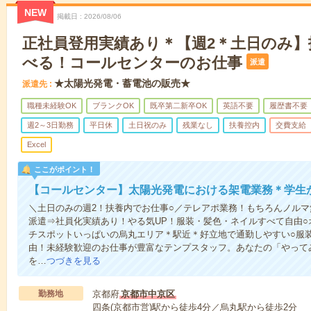
NEW
掲載日
2026/08/06
正社員登用実績あり＊【週2＊土日のみ】
べる！コールセンターのお仕事
派遣
★太陽光発電・蓄電池の販売★
派遣先
職種未経験OK
ブランクOK
既卒第二新卒OK
英語不要
履歴書不要
週2～3日勤務
平日休
土日祝のみ
残業なし
扶養控内
交費支給
Excel
ここがポイント！
【コールセンター】太陽光発電における架電業務＊学生
＼土日のみの週2！扶養内でお仕事○／テレアポ業務！もちろんノルマ
派遣⇒社員化実績あり！やる気UP！服装・髪色・ネイルすべて自由
チスポットいっぱいの烏丸エリア＊駅近＊好立地で通勤しやすい○服
由！未経験歓迎のお仕事が豊富なテンプスタッフ。あなたの「やって
を…
つづきを見る
勤務地
京都府
京都市中京区
四条(京都市営)駅から徒歩4分／烏丸駅から徒歩2分