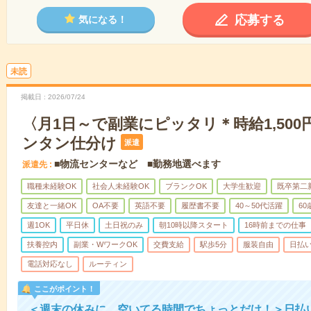
応募する
気になる！
未読
掲載日
2026/07/24
〈月1日～で副業にピッタリ＊時給1,50
ンタン仕分け
派遣
■物流センターなど ■勤務地選べます
派遣先
職種未経験OK
社会人未経験OK
ブランクOK
大学生歓迎
既卒第二
友達と一緒OK
OA不要
英語不要
履歴書不要
40～50代活躍
6
週1OK
平日休
土日祝のみ
朝10時以降スタート
16時前までの仕事
扶養控内
副業・WワークOK
交費支給
駅歩5分
服装自由
日払い
電話対応なし
ルーティン
ここがポイント！
＜週末の休みに…空いてる時間でちょっとだけ！＞日払