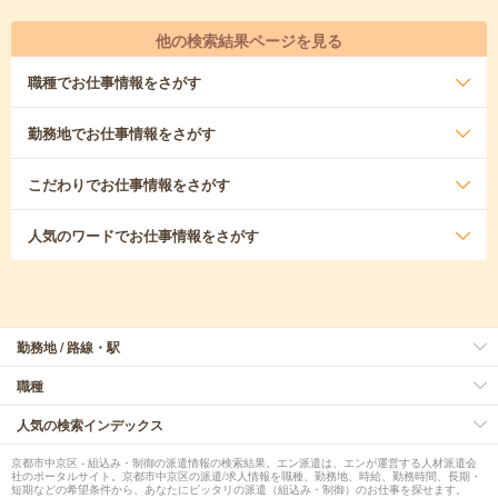
他の検索結果ページを見る
職種
でお仕事情報をさがす
勤務地
でお仕事情報をさがす
こだわり
でお仕事情報をさがす
人気のワード
でお仕事情報をさがす
勤務地 / 路線・駅
職種
人気の検索インデックス
京都市中京区 - 組込み・制御の派遣情報の検索結果。エン派遣は、エンが運営する人材派遣会
社のポータルサイト。京都市中京区の派遣/求人情報を職種、勤務地、時給、勤務時間、長期・
短期などの希望条件から、あなたにピッタリの派遣（組込み・制御）のお仕事を探せます。