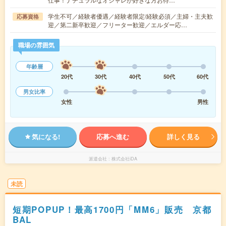
学生不可／経験者優遇／経験者限定/経験必須／主婦・主夫歓
応募資格
迎／第二新卒歓迎／フリーター歓迎／エルダー応…
職場の雰囲気
年齢層
20代
30代
40代
50代
60代
男女比率
女性
男性
気になる!
応募へ進む
詳しく見る
派遣会社
株式会社iDA
未読
短期POPUP！最高1700円「MM6」販売 京都
BAL