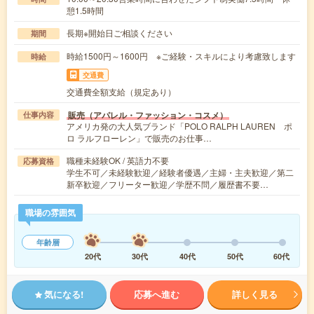
憩1.5時間
長期※開始日ご相談ください
期間
時給1500円～1600円 ※ご経験・スキルにより考慮致します
時給
交通費
交通費全額支給（規定あり）
販売（アパレル・ファッション・コスメ）
仕事内容
アメリカ発の大人気ブランド「POLO RALPH LAUREN ポ
ロ ラルフローレン」で販売のお仕事…
職種未経験OK / 英語力不要
応募資格
学生不可／未経験歓迎／経験者優遇／主婦・主夫歓迎／第二
新卒歓迎／フリーター歓迎／学歴不問／履歴書不要…
職場の雰囲気
年齢層
20代
30代
40代
50代
60代
気になる!
応募へ進む
詳しく見る