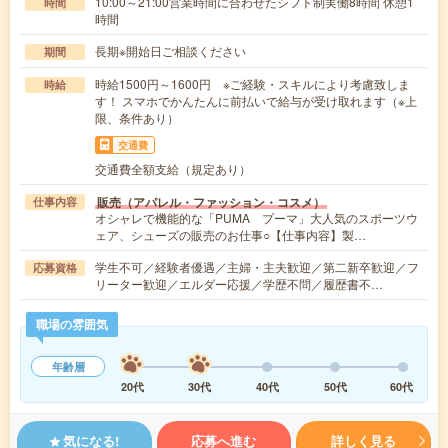
10:00～21:00営業時間に合わせたシフト制実働8時間 休憩1
時間
時間
長期※開始日ご相談ください
期間
時給1500円～1600円 ※ご経験・スキルにより考慮致しま
時給
す！ スマホでかんたんに前払いで給与が受け取れます（※上
限、条件あり）
交通費
交通費全額支給（規定あり）
販売（アパレル・ファッション・コスメ）
仕事内容
オシャレで機能的な「PUMA プーマ」大人気のスポーツウ
ェア、シューズの販売のお仕事○【仕事内容】製…
学生不可／経験者優遇／主婦・主夫歓迎／第二新卒歓迎／フ
応募資格
リーター歓迎／エルダー応援／学歴不問／履歴書不…
職場の雰囲気
年齢層
20代
30代
40代
50代
60代
気になる!
応募へ進む
詳しく見る