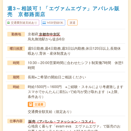
週3～相談可！「エヴァムエヴァ」アパレル販
売 京都路面店
交通費別途支給あり
WEB登録OK
派遣
京都府
京都市中京区
勤務地
烏丸御池駅から徒歩6分
週5日勤務,週4日勤務,週3日以内勤務,休日120日以上,長期休
曜日頻度
暇あり,育休・産休制度あり
10:30～20:00営業時間に合わせたシフト制実働7時間 休憩1
時間
時間
長期※ご希望の開始日ご相談ください
期間
時給1500円～1600円 ※ご経験・スキルにより考慮致します
時給
スマホでかんたんに前払いで給与が受け取れます（※上限、
条件あり）
交通費
交通費全額支給（規定あり）
販売（アパレル・ファッション・コスメ）
仕事内容
心地良く暮らす「evam eva エヴァムエヴァ」で販売のお
仕事！ナチュラルなオシャレが好きな方お待…