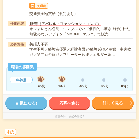
交通費
交通費全額支給（規定あり）
販売（アパレル・ファッション・コスメ）
仕事内容
オシャレさん必見！シンプルでいて個性的…磨き上げられた
無駄のないデザイン「MARNI マルニ」で販売…
英語力不要
応募資格
学生不可／経験者優遇／経験者限定/経験必須／主婦・主夫歓
迎／第二新卒歓迎／フリーター歓迎／エルダー応…
職場の雰囲気
年齢層
20代
30代
40代
50代
60代
気になる!
応募へ進む
詳しく見る
派遣会社
株式会社iDA
未読