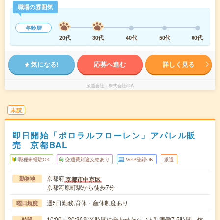
職場の雰囲気
年齢層
20代
30代
40代
50代
60代
気になる!
応募へ進む
詳しく見る
派遣会社
株式会社iDA
未読
即日開始「ポロラルフローレン」アパレル販
売 京都BAL
職種未経験OK
交通費別途支給あり
WEB登録OK
派遣
京都府
京都市中京区
勤務地
京都河原町駅から徒歩7分
週5日勤務,育休・産休制度あり
曜日頻度
10:00～20:30営業時間に合わせたシフト制実働7.5時間 休
時間