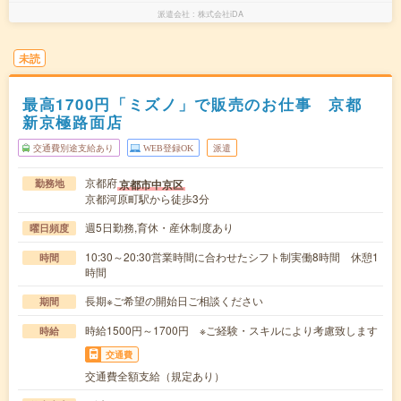
派遣会社
株式会社iDA
未読
最高1700円「ミズノ」で販売のお仕事 京都
新京極路面店
交通費別途支給あり
WEB登録OK
派遣
京都府
京都市中京区
勤務地
京都河原町駅から徒歩3分
週5日勤務,育休・産休制度あり
曜日頻度
10:30～20:30営業時間に合わせたシフト制実働8時間 休憩1
時間
時間
長期※ご希望の開始日ご相談ください
期間
時給1500円～1700円 ※ご経験・スキルにより考慮致します
時給
交通費
交通費全額支給（規定あり）