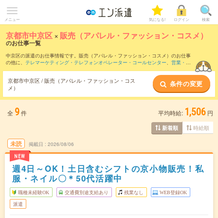
メニュー
気になる!
ログイン
検索
京都市中京区
×
販売（アパレル・ファッション・コスメ）
のお仕事一覧
中京区の派遣のお仕事情報です。販売（アパレル・ファッション・コスメ）のお仕事
の他に、
テレマーケティング・テレフォンオペレーター・コールセンター
、
営業・企
画営業・ラウンダー
、
窓口・ショールーム・カウンター受付
などを取り揃えていま
す。さらに、
短期
・
単発
などの期間や、
職種未経験OK
などのこだわり条件で絞り込ん
京都市中京区 / 販売（アパレル・ファッション・コス
条件の変更
でいただけます。職種辞典：
販売（アパレル・ファッション・コスメ）のお仕事と
メ）
は？とは？
9
1,506
全
件
平均時給:
円
時給順
新着順
未読
掲載日
2026/08/06
NEW
週4日～OK！土日含むシフトの京小物販売！私
服・ネイル〇＊50代活躍中
職種未経験OK
交通費別途支給あり
残業なし
WEB登録OK
派遣