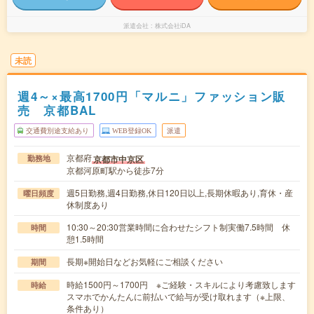
派遣会社
株式会社iDA
未読
週4～×最高1700円「マルニ」ファッション販
売 京都BAL
交通費別途支給あり
WEB登録OK
派遣
京都府
京都市中京区
勤務地
京都河原町駅から徒歩7分
週5日勤務,週4日勤務,休日120日以上,長期休暇あり,育休・産
曜日頻度
休制度あり
10:30～20:30営業時間に合わせたシフト制実働7.5時間 休
時間
憩1.5時間
長期※開始日などお気軽にご相談ください
期間
時給1500円～1700円 ※ご経験・スキルにより考慮致します
時給
スマホでかんたんに前払いで給与が受け取れます（※上限、
条件あり）