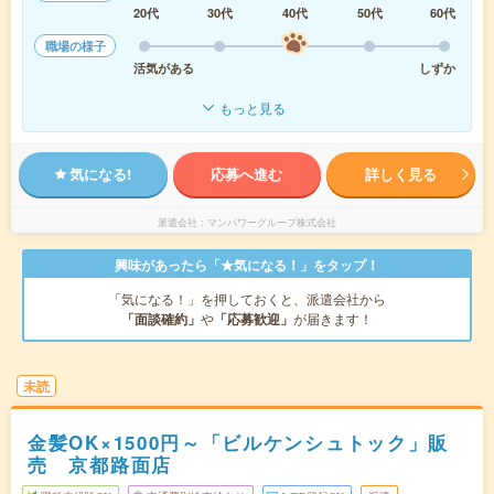
20代
30代
40代
50代
60代
職場の様子
活気がある
しずか
もっと見る
気になる!
応募へ進む
詳しく見る
派遣会社
マンパワーグループ株式会社
興味があったら「★気になる！」をタップ！
「気になる！」を押しておくと、派遣会社から
「面談確約」
や
「応募歓迎」
が届きます！
未読
金髪OK×1500円～「ビルケンシュトック」販
売 京都路面店