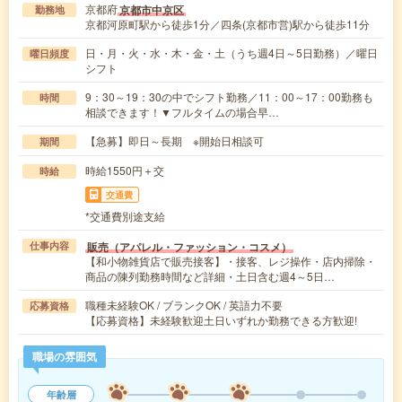
京都府
京都市中京区
勤務地
京都河原町駅から徒歩1分／四条(京都市営)駅から徒歩11分
日・月・火・水・木・金・土（うち週4日～5日勤務）／曜日
曜日頻度
シフト
9：30～19：30の中でシフト勤務／11：00～17：00勤務も
時間
相談できます！▼フルタイムの場合早…
【急募】即日～長期 ※開始日相談可
期間
時給1550円＋交
時給
交通費
*交通費別途支給
販売（アパレル・ファッション・コスメ）
仕事内容
【和小物雑貨店で販売接客】・接客、レジ操作・店内掃除・
商品の陳列勤務時間など詳細・土日含む週4～5日…
職種未経験OK / ブランクOK / 英語力不要
応募資格
【応募資格】未経験歓迎土日いずれか勤務できる方歓迎!
職場の雰囲気
年齢層