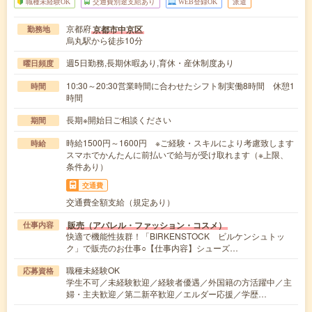
職種未経験OK
交通費別途支給あり
WEB登録OK
派遣
京都府
京都市中京区
勤務地
烏丸駅から徒歩10分
週5日勤務,長期休暇あり,育休・産休制度あり
曜日頻度
10:30～20:30営業時間に合わせたシフト制実働8時間 休憩1
時間
時間
長期※開始日ご相談ください
期間
時給1500円～1600円 ※ご経験・スキルにより考慮致します
時給
スマホでかんたんに前払いで給与が受け取れます（※上限、
条件あり）
交通費
交通費全額支給（規定あり）
販売（アパレル・ファッション・コスメ）
仕事内容
快適で機能性抜群！「BIRKENSTOCK ビルケンシュトッ
ク」で販売のお仕事○【仕事内容】シューズ…
職種未経験OK
応募資格
学生不可／未経験歓迎／経験者優遇／外国籍の方活躍中／主
婦・主夫歓迎／第二新卒歓迎／エルダー応援／学歴…