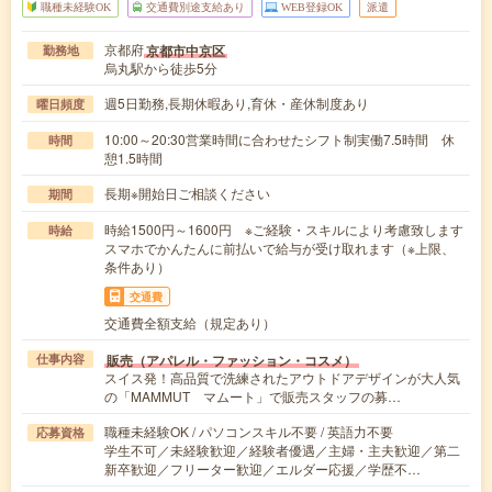
職種未経験OK
交通費別途支給あり
WEB登録OK
派遣
京都府
京都市中京区
勤務地
烏丸駅から徒歩5分
週5日勤務,長期休暇あり,育休・産休制度あり
曜日頻度
10:00～20:30営業時間に合わせたシフト制実働7.5時間 休
時間
憩1.5時間
長期※開始日ご相談ください
期間
時給1500円～1600円 ※ご経験・スキルにより考慮致します
時給
スマホでかんたんに前払いで給与が受け取れます（※上限、
条件あり）
交通費
交通費全額支給（規定あり）
販売（アパレル・ファッション・コスメ）
仕事内容
スイス発！高品質で洗練されたアウトドアデザインが大人気
の「MAMMUT マムート」で販売スタッフの募…
職種未経験OK / パソコンスキル不要 / 英語力不要
応募資格
学生不可／未経験歓迎／経験者優遇／主婦・主夫歓迎／第二
新卒歓迎／フリーター歓迎／エルダー応援／学歴不…