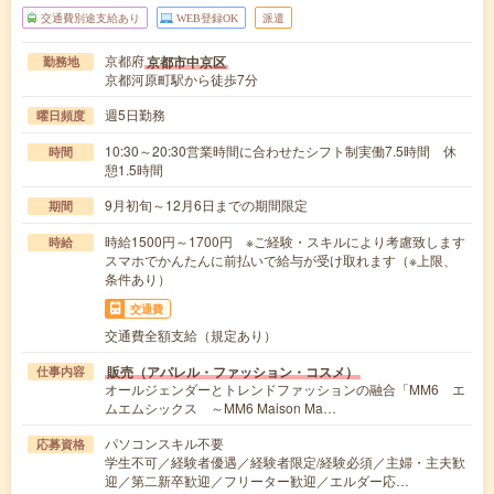
交通費別途支給あり
WEB登録OK
派遣
京都府
京都市中京区
勤務地
京都河原町駅から徒歩7分
週5日勤務
曜日頻度
10:30～20:30営業時間に合わせたシフト制実働7.5時間 休
時間
憩1.5時間
9月初旬～12月6日までの期間限定
期間
時給1500円～1700円 ※ご経験・スキルにより考慮致します
時給
スマホでかんたんに前払いで給与が受け取れます（※上限、
条件あり）
交通費
交通費全額支給（規定あり）
販売（アパレル・ファッション・コスメ）
仕事内容
オールジェンダーとトレンドファッションの融合「MM6 エ
ムエムシックス ～MM6 Maison Ma…
パソコンスキル不要
応募資格
学生不可／経験者優遇／経験者限定/経験必須／主婦・主夫歓
迎／第二新卒歓迎／フリーター歓迎／エルダー応…