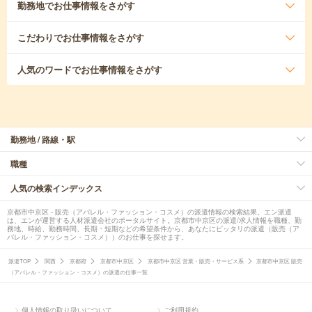
勤務地
でお仕事情報をさがす
こだわり
でお仕事情報をさがす
人気のワード
でお仕事情報をさがす
勤務地 / 路線・駅
職種
人気の検索インデックス
京都市中京区 - 販売（アパレル・ファッション・コスメ）の派遣情報の検索結果。エン派遣
は、エンが運営する人材派遣会社のポータルサイト。京都市中京区の派遣/求人情報を職種、勤
務地、時給、勤務時間、長期・短期などの希望条件から、あなたにピッタリの派遣（販売（ア
パレル・ファッション・コスメ））のお仕事を探せます。
派遣TOP
関西
京都府
京都市中京区
京都市中京区 営業・販売・サービス系
京都市中京区 販売
（アパレル・ファッション・コスメ）の派遣の仕事一覧
個人情報の取り扱いについて
ご利用規約