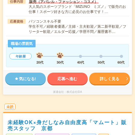
販売（アパレル・ファッション・コスメ）
仕事内容
大人気のスポーツブランド「MIZUNO ミズノ」で販売のお
仕事！スポーツ好きな方に必見のお仕事です！…
パソコンスキル不要
応募資格
学生不可／経験者優遇／主婦・主夫歓迎／第二新卒歓迎／フ
リーター歓迎／エルダー応援／学歴不問／履歴書不…
職場の雰囲気
年齢層
20代
30代
40代
50代
60代
気になる!
応募へ進む
詳しく見る
派遣会社
株式会社iDA
未読
未経験OK×身だしなみ自由度高「マムート」販
売スタッフ 京都