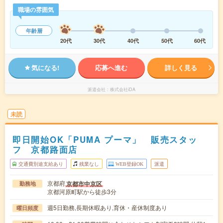
職場の雰囲気
年齢層
20代
30代
40代
50代
60代
気になる!
応募へ進む
詳しく見る
派遣会社
株式会社iDA
未読
即日開始OK「PUMA プーマ」 販売スタッ
フ 京都路面店
交通費別途支給あり
残業なし
WEB登録OK
派遣
京都府
京都市中京区
勤務地
京都河原町駅から徒歩3分
週5日勤務,長期休暇あり,育休・産休制度あり
曜日頻度