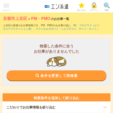
メニュー
気になる!
ログイン
検索
京都市上京区
×
PM・PMO
のお仕事一覧
上京区の派遣のお仕事情報です。PM・PMOのお仕事の他に、
SE・プログラマ（ビジ
ネスアプリケーション系）
、
テクニカルサポート・ヘルプデスク
、
サーバ・ネットワ
ークエンジニア
などを取り揃えています。さらに、
短期
・
単発
などの期間や、
職種未
経験OK
などのこだわり条件で絞り込んでいただけます。職種辞典：
PM・PMOのお仕
事とは？とは？
検索した条件に合う
お仕事がありませんでした
条件を変更して再検索
検索条件を追加して絞り込む
こだわり
でお仕事情報を絞り込む