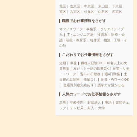
北区
左京区
中京区
東山区
下京区
南区
右京区
伏見区
山科区
西京区
職種でお仕事情報をさがす
オフィスワーク・事務系
クリエイティブ
系
IT・エンジニア系
技術系
医療・介
護・福祉・教育系
軽作業・物流・工場・そ
の他
こだわりでお仕事情報をさがす
短期
単発
職種未経験OK
10名以上の大
量募集
友だちと一緒の応募OK
在宅・リモ
ートワーク
週2～3日勤務
週4日勤務
土
日祝のみ勤務
残業なし
副業・WワークOK
交通費別途支給あり
語学力が活かせる
人気のワードでお仕事情報をさがす
急募
年齢不問
財団法人
英語
書類チェ
ック
テレビ局
封入
大学