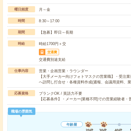
曜日頻度
月～金
時間
8:30～17:00
期間
【急募】即日～長期
時給
時給1700円＋交
交通費
交通費別途支給
仕事内容
営業・企画営業・ラウンダー
【大手メーカー向けフォトマスクの営業職】・受注業
へ訪問し打合せ・各種資料作成(週報、会議用資料、
応募資格
ブランクOK / 英語力不要
【応募条件】・メーカー(業種不問)での営業経験者・
職場の雰囲気
年齢層
20代
30代
40代