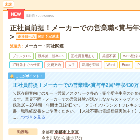
未読
NEW
掲載日
2026/08/07
正社員前提！メーカーでの営業職<賞与年2
>
紹介予定派遣
正社員への
メーカー・商社関連
派遣先
ブランクOK
既卒第二新卒OK
正社員登用あり
英語不要
WEB登録O
17時前までの仕事
交費支給
大手
職場が禁煙
Word
Excel
P
ここがポイント！
正社員前提！メーカーでの営業職<賞与年2回*年収430万
＼既存顧客向けのルート営業／スクワーク多め・完全受注生産のため
ます。業界不問・メーカーでの営業経験が活かしながらステップアッ
残業10～20時間・年間休日124日でワークライフバランス！フレキ
書・職務経歴書をご準備ください。【来社不要の電話登録実施中！】
こ…
つづきを見る
勤務地
京都府
京都市上京区
今出川駅から徒歩13分