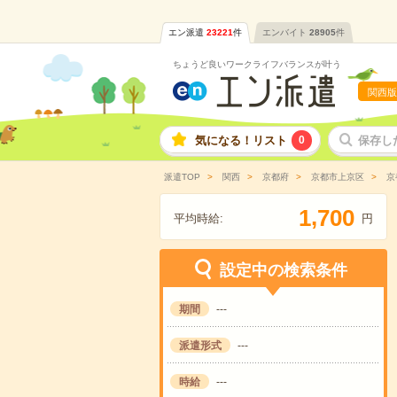
エン派遣
23221
件
エンバイト
28905
件
ちょうど良いワークライフバランスが叶う
関西版
気になる！リスト
0
保存し
派遣TOP
関西
京都府
京都市上京区
京
,
1
7
0
0
平均時給:
円
設定中の検索条件
期間
---
派遣形式
---
時給
---