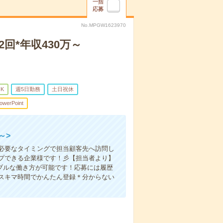
一括
応募
No.MPGW1623970
回*年収430万～
K
週5日勤務
土日祝休
owerPoint
～>
必要なタイミングで担当顧客先へ訪問し
プできる企業様です！彡【担当者より】
シブルな働き方が可能です！応募には履歴
スキマ時間でかんたん登録＊分からない