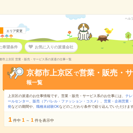
ヘル
エリア変更
た希望条件
お気に入りの派遣会社
都市上京区 営業・販売・サービス系の派遣の仕事一覧
京都市上京区
営業・販売・
で
報一覧
上京区の派遣のお仕事情報です。営業・販売・サービス系のお仕事には、
テレ
ールセンター
、
販売（アパレル・ファッション・コスメ）
、
営業・企画営業・
発
などの期間や、
職種未経験OK
などのこだわり条件で絞り込んでいただけま
1
1
1
件中
～
件を表示中