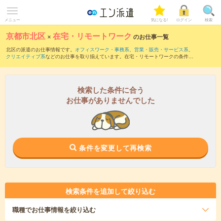
メニュー
気になる!
ログイン
検索
京都市北区
×
在宅・リモートワーク
のお仕事一覧
北区の派遣のお仕事情報です。
オフィスワーク・事務系
、
営業・販売・サービス系
、
クリエイティブ系
などのお仕事を取り揃えています。在宅・リモートワークの条件の
他に、
交通費別途支給あり
、
職種未経験OK
、
友だちと一緒の応募OK
などのこだわり
条件も取り揃えています。
検索した条件に合う
お仕事がありませんでした
条件を変更して再検索
検索条件を追加して絞り込む
職種
でお仕事情報を絞り込む