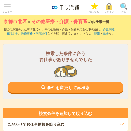
メニュー
気になる!
ログイン
検索
京都市北区
×
その他医療・介護・保育系
のお仕事一覧
北区の派遣のお仕事情報です。その他医療・介護・保育系のお仕事の他に、
介護関連
、
看護助手
、
医療事務・病院受付
などを取り揃えています。さらに、
短期
・
単発
など
の期間や、
職種未経験OK
などのこだわり条件で絞り込んでいただけます。
検索した条件に合う
お仕事がありませんでした
条件を変更して再検索
検索条件を追加して絞り込む
こだわり
でお仕事情報を絞り込む