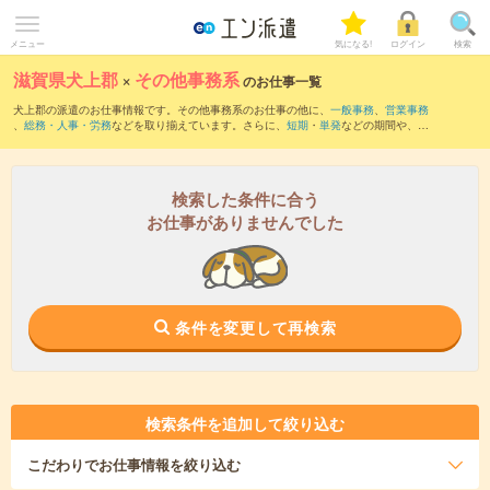
メニュー
気になる!
ログイン
検索
滋賀県犬上郡
×
その他事務系
のお仕事一覧
犬上郡の派遣のお仕事情報です。その他事務系のお仕事の他に、
一般事務
、
営業事務
、
総務・人事・労務
などを取り揃えています。さらに、
短期
・
単発
などの期間や、
職
種未経験OK
などのこだわり条件で絞り込んでいただけます。
検索した条件に合う
お仕事がありませんでした
条件を変更して再検索
検索条件を追加して絞り込む
こだわり
でお仕事情報を絞り込む