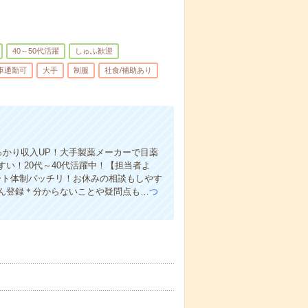
40～50代活躍
しゅふ歓迎
車通勤可
大手
制服
社食/補助あり
しっかり収入UP！大手製薬メーカーで目薬
い！20代～40代活躍中！【担当者よ
ート体制バッチリ！お休みの相談もしやす
ん登録＊分からないことや疑問点も…
つ