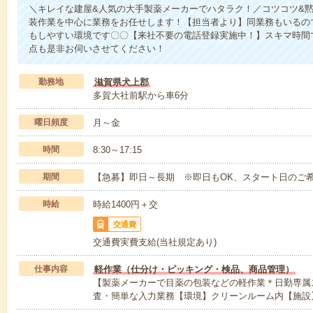
＼キレイな建屋&人気の大手製薬メーカーでハタラク！／コツコツ&
装作業を中心に業務をお任せします！【担当者より】同業務もいるの
もしやすい環境です〇〇【来社不要の電話登録実施中！】スキマ時間
点も是非お伺いさせてください！
勤務地
滋賀県犬上郡
多賀大社前駅から車6分
曜日頻度
月～金
時間
8:30～17:15
期間
【急募】即日～長期 ※即日もOK、スタート日のご
時給
時給1400円＋交
交通費
交通費実費支給(当社規定あり)
仕事内容
軽作業（仕分け・ピッキング・検品、商品管理）
【製薬メーカーで目薬の包装などの軽作業＊日勤専属
査・簡単な入力業務【環境】クリーンルーム内【施設