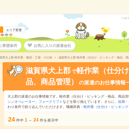
ヘル
エリア変更
た希望条件
お気に入りの派遣会社
賀県犬上郡 軽作業・物流・工場・その他
滋賀県犬上郡 軽作業（仕分け・ピッキング・検品、商
滋賀県犬上郡
軽作業（仕分
で
品、商品管理）
の派遣のお仕事情報
犬上郡の派遣のお仕事情報です。軽作業（仕分け・ピッキング・検品、商品管
シンオペレーター
、
フォークリフト
などを取り揃えています。さらに、
短期
・
わり条件で絞り込んでいただけます。職種辞典：
軽作業（仕分け・ピッキング
24
1
24
件中
～
件を表示中