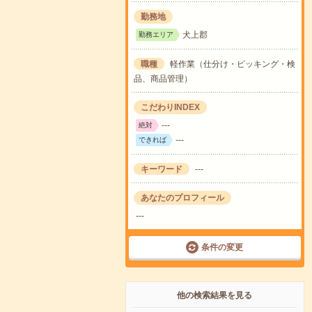
勤務地
犬上郡
勤務エリア
職種
軽作業（仕分け・ピッキング・検
品、商品管理）
こだわりINDEX
---
絶対
---
できれば
キーワード
---
あなたのプロフィール
---
条件の変更
他の検索結果を見る