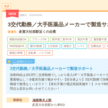
未読
NEW
掲載日
2026/08/06
3交代勤務／大手医薬品メーカーで製造サ
多賀大社前駅近くの企業
派遣先
職種未経験OK
ブランクOK
既卒第二新卒OK
英語不要
履歴書不要
WEB登録OK
週5日勤務
土日祝休
残業少
シフト
交費支給
職場が禁煙
自転車・バイクOK
ここがポイント！
3交代勤務／大手医薬品メーカーで製造サポート
深夜時給は1813円〇交替勤務でしっかり収入UP！大手製薬メーカー
重量物なし！冷暖房完備で働きやすい【担当者より】3交代勤務で深夜
職場で無理なくハタラク！【来社不要の電話登録実施中！】スキマ時
問点も是非お伺いさせてください！
勤務地
滋賀県犬上郡
多賀大社前駅から車6分