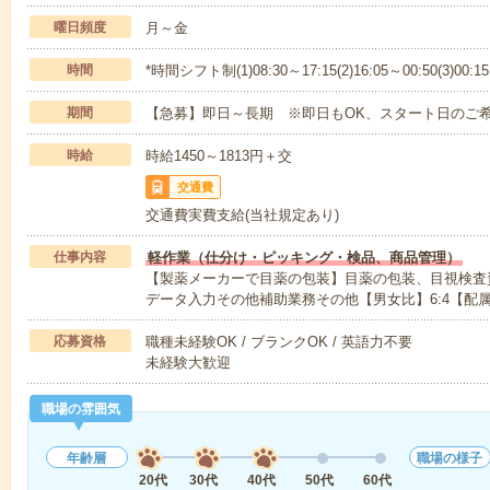
曜日頻度
月～金
時間
*時間シフト制(1)08:30～17:15(2)16:05～00:50(3)00:15
期間
【急募】即日～長期 ※即日もOK、スタート日のご
時給
時給1450～1813円＋交
交通費
交通費実費支給(当社規定あり)
仕事内容
軽作業（仕分け・ピッキング・検品、商品管理）
【製薬メーカーで目薬の包装】目薬の包装、目視検査
データ入力その他補助業務その他【男女比】6:4【配
応募資格
職種未経験OK / ブランクOK / 英語力不要
未経験大歓迎
職場の雰囲気
年齢層
職場の様子
20代
30代
40代
50代
60代