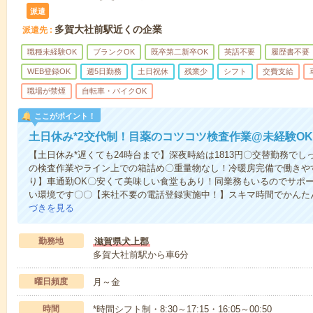
派遣
多賀大社前駅近くの企業
派遣先
職種未経験OK
ブランクOK
既卒第二新卒OK
英語不要
履歴書不要
WEB登録OK
週5日勤務
土日祝休
残業少
シフト
交費支給
職場が禁煙
自転車・バイクOK
ここがポイント！
土日休み*2交代制！目薬のコツコツ検査作業@未経験OK
【土日休み*遅くても24時台まで】深夜時給は1813円〇交替勤務で
の検査作業やライン上での箱詰め〇重量物なし！冷暖房完備で働きやす
り】車通勤OK〇安くて美味しい食堂もあり！同業務もいるのでサポ
い環境です〇〇【来社不要の電話登録実施中！】スキマ時間でかんた
づきを見る
勤務地
滋賀県犬上郡
多賀大社前駅から車6分
曜日頻度
月～金
時間
*時間シフト制・8:30～17:15・16:05～00:50