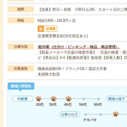
期間
【急募】即日～長期 ※即日もOK、スタート日のご
時給
時給1450～1813円＋交
交通費
交通費実費支給(当社規定あり)
仕事内容
軽作業（仕分け・ピッキング・検品、商品管理）
【製薬メーカーで目薬の検査作業】・目薬の検査・製
ど【男女比】6:4【配属先部署】製造部【部署人数】2
応募資格
職種未経験OK / ブランクOK / 英語力不要
未経験大歓迎
職場の雰囲気
年齢層
職場の様子
20代
30代
40代
50代
60代
仕事の仕方
テキパキ