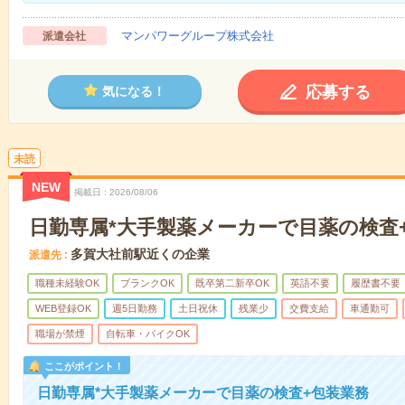
マンパワーグループ株式会社
派遣会社
応募する
気になる！
未読
NEW
掲載日
2026/08/06
日勤専属*大手製薬メーカーで目薬の検査
多賀大社前駅近くの企業
派遣先
職種未経験OK
ブランクOK
既卒第二新卒OK
英語不要
履歴書不要
WEB登録OK
週5日勤務
土日祝休
残業少
交費支給
車通勤可
職場が禁煙
自転車・バイクOK
ここがポイント！
日勤専属*大手製薬メーカーで目薬の検査+包装業務