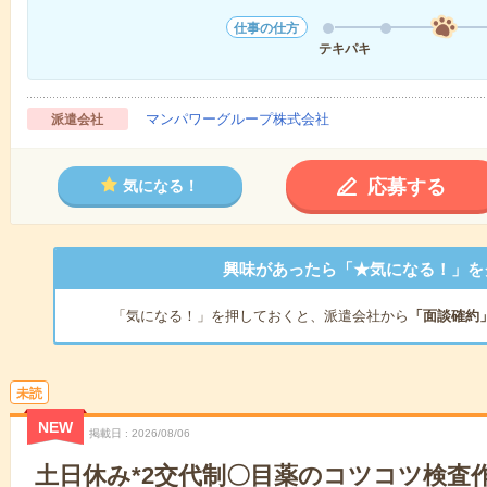
仕事の仕方
テキパキ
マンパワーグループ株式会社
派遣会社
応募する
気になる！
興味があったら「★気になる！」を
「気になる！」を押しておくと、派遣会社から
「面談確約
未読
NEW
掲載日
2026/08/06
土日休み*2交代制〇目薬のコツコツ検査