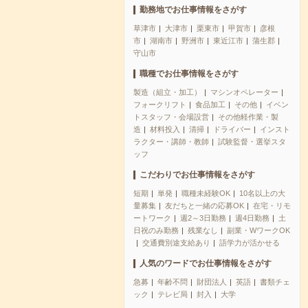
勤務地でお仕事情報をさがす
草津市
大津市
栗東市
甲賀市
彦根
市
湖南市
野洲市
東近江市
蒲生郡
守山市
職種でお仕事情報をさがす
製造（組立・加工）
マシンオペレーター
フォークリフト
食品加工
その他
イベン
トスタッフ・会場設営
その他軽作業・製
造
材料投入
清掃
ドライバー
インスト
ラクター・講師・教師
試験監督・選挙スタ
ッフ
こだわりでお仕事情報をさがす
短期
単発
職種未経験OK
10名以上の大
量募集
友だちと一緒の応募OK
在宅・リモ
ートワーク
週2～3日勤務
週4日勤務
土
日祝のみ勤務
残業なし
副業・WワークOK
交通費別途支給あり
語学力が活かせる
人気のワードでお仕事情報をさがす
急募
年齢不問
財団法人
英語
書類チェ
ック
テレビ局
封入
大学