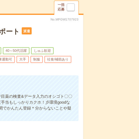
一括
応募
No.MPGW1707923
ポート
派遣
40～50代活躍
しゅふ歓迎
車通勤可
大手
制服
社食/補助あり
で目薬の検査&データ入力のオシゴト〇〇
手当もしっかりカクホ！彡環境goodな
間でかんたん登録＊分からないことや疑