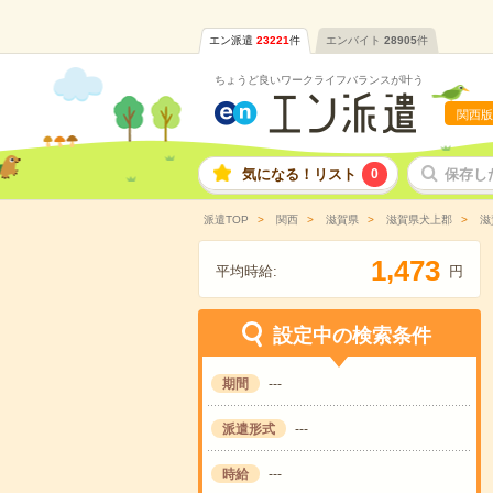
エン派遣
23221
件
エンバイト
28905
件
ちょうど良いワークライフバランスが叶う
関西版
気になる！リスト
0
保存し
派遣TOP
関西
滋賀県
滋賀県犬上郡
滋
,
1
4
7
3
平均時給:
円
設定中の検索条件
期間
---
派遣形式
---
時給
---