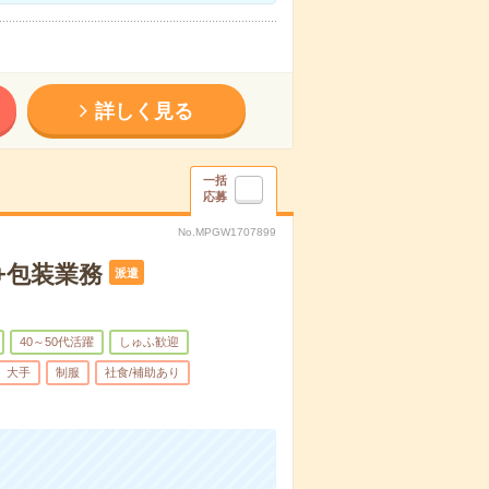
詳しく見る
一括
応募
No.MPGW1707899
+包装業務
派遣
40～50代活躍
しゅふ歓迎
大手
制服
社食/補助あり