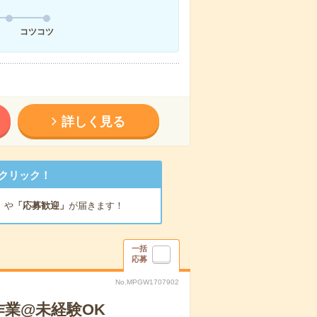
コツコツ
詳しく見る
クリック！
」
や
「応募歓迎」
が届きます！
一括
応募
No.MPGW1707902
作業@未経験OK