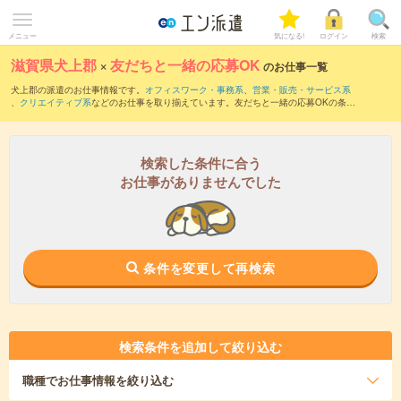
メニュー
気になる!
ログイン
検索
滋賀県犬上郡
×
友だちと一緒の応募OK
のお仕事一覧
犬上郡の派遣のお仕事情報です。
オフィスワーク・事務系
、
営業・販売・サービス系
、
クリエイティブ系
などのお仕事を取り揃えています。友だちと一緒の応募OKの条件
の他に、
交通費別途支給あり
、
職種未経験OK
、
残業なし
などのこだわり条件も取り揃
えています。
検索した条件に合う
お仕事がありませんでした
条件を変更して再検索
検索条件を追加して絞り込む
職種
でお仕事情報を絞り込む