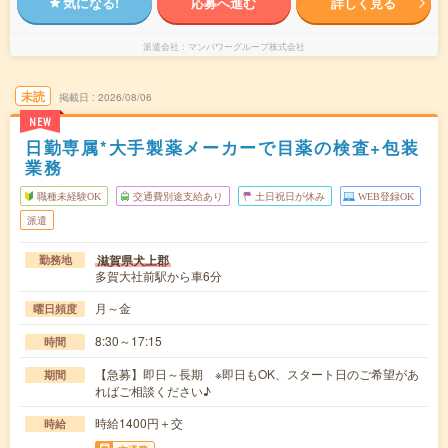
気になる!
応募へ進む
詳しく見る
派遣会社
マンパワーグループ株式会社
未読
掲載日
2026/08/06
NEW
日勤専属*大手製薬メーカーで目薬の検査+包装
業務
職種未経験OK
交通費別途支給あり
土日祝日が休み
WEB登録OK
派遣
滋賀県犬上郡
勤務地
多賀大社前駅から車6分
月～金
曜日頻度
8:30～17:15
時間
【急募】即日～長期 ※即日もOK、スタート日のご希望があ
期間
ればご相談ください♪
時給1400円＋交
時給