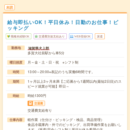
未読
給与即払いOK！平日休み！日勤のお仕事！ピ
ッキング
職種未経験OK
交通費別途支給あり
WEB登録OK
派遣
滋賀県犬上郡
勤務地
多賀大社前駅から車5分
月～金・土・日・祝 ※シフト制
曜日頻度
13:00～20:00※表記のうち実働6時間です。
時間
1ヶ月以上3ヶ月未満【ご応募から1週間以内(最短2日目)のス
期間
ピード就業が可能】即日～
時給1300円
時給
交通費
交通費支給有り
軽作業（仕分け・ピッキング・検品、商品管理）
仕事内容
食品冷蔵庫内・外でのピッキング、出荷準備作業をお願いし
ます。(派遣)完全シフト制！平日お休み希望の方…