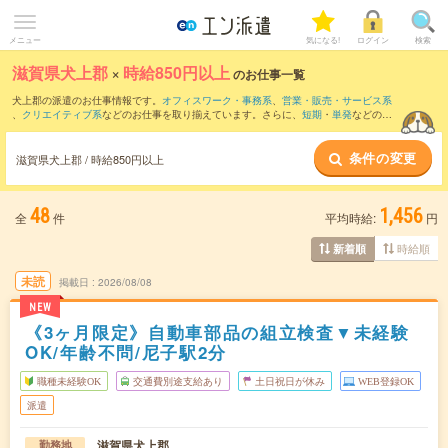
メニュー
気になる!
ログイン
検索
滋賀県犬上郡
×
時給850円以上
のお仕事一覧
犬上郡の派遣のお仕事情報です。
オフィスワーク・事務系
、
営業・販売・サービス系
、
クリエイティブ系
などのお仕事を取り揃えています。さらに、
短期
・
単発
などの期
間や、
職種未経験OK
などのこだわり条件で絞り込んでいただけます。
条件の変更
時給
1100円以上
・
1800円以上
の求人はこちら
滋賀県犬上郡 / 時給850円以上
当サイトでは法令を遵守し、最低賃金以上の求人のみを掲載しています。
48
1,456
全
件
平均時給:
円
時給順
新着順
未読
掲載日
2026/08/08
NEW
《3ヶ月限定》自動車部品の組立検査▼未経験
OK/年齢不問/尼子駅2分
職種未経験OK
交通費別途支給あり
土日祝日が休み
WEB登録OK
派遣
滋賀県犬上郡
勤務地