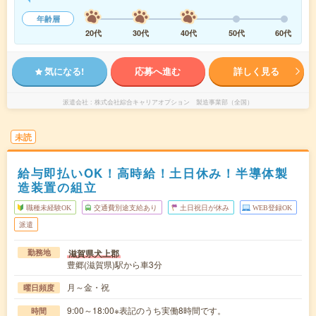
年齢層
20代
30代
40代
50代
60代
気になる!
応募へ進む
詳しく見る
派遣会社
株式会社綜合キャリアオプション 製造事業部（全国）
未読
給与即払いOK！高時給！土日休み！半導体製
造装置の組立
職種未経験OK
交通費別途支給あり
土日祝日が休み
WEB登録OK
派遣
滋賀県犬上郡
勤務地
豊郷(滋賀県)駅から車3分
月～金・祝
曜日頻度
9:00～18:00※表記のうち実働8時間です。
時間