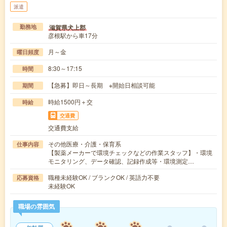
派遣
滋賀県犬上郡
勤務地
彦根駅から車17分
月～金
曜日頻度
8:30～17:15
時間
【急募】即日～長期 ※開始日相談可能
期間
時給1500円＋交
時給
交通費
交通費支給
その他医療・介護・保育系
仕事内容
【製薬メーカーで環境チェックなどの作業スタッフ】・環境
モニタリング、データ確認、記録作成等・環境測定…
職種未経験OK / ブランクOK / 英語力不要
応募資格
未経験OK
職場の雰囲気