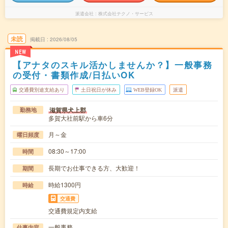
派遣会社
株式会社テクノ・サービス
未読
掲載日
2026/08/05
NEW
【アナタのスキル活かしませんか？】一般事務
の受付・書類作成/日払いOK
交通費別途支給あり
土日祝日が休み
WEB登録OK
派遣
滋賀県犬上郡
勤務地
多賀大社前駅から車6分
月～金
曜日頻度
08:30～17:00
時間
長期でお仕事できる方、大歓迎！
期間
時給1300円
時給
交通費
交通費規定内支給
一般事務
仕事内容