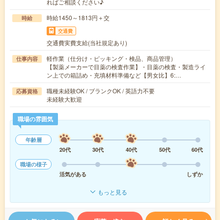
ればご相談ください♪
時給1450～1813円＋交
時給
交通費
交通費実費支給(当社規定あり)
軽作業（仕分け・ピッキング・検品、商品管理）
仕事内容
【製薬メーカーで目薬の検査作業】・目薬の検査・製造ライ
ン上での箱詰め・充填材料準備など【男女比】6:…
職種未経験OK / ブランクOK / 英語力不要
応募資格
未経験大歓迎
職場の雰囲気
年齢層
20代
30代
40代
50代
60代
職場の様子
活気がある
しずか
もっと見る