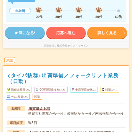
年齢層
20代
30代
40代
50代
60代
気になる!
応募へ進む
詳しく見る
派遣会社
株式会社テクノ・サービス
未読
<タイパ抜群>出荷準備／フォークリフト業務
（日勤）
職種未経験OK
交通費別途支給あり
土日祝日が休み
残業なし
WEB登録OK
派遣
滋賀県犬上郡
勤務地
多賀大社前駅から---分／彦根駅から---分／南彦根駅から---分
週5日
曜日頻度