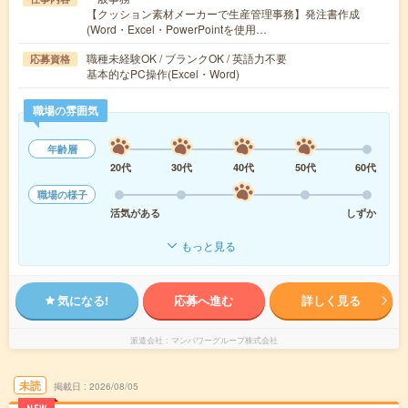
【クッション素材メーカーで生産管理事務】発注書作成
(Word・Excel・PowerPointを使用…
職種未経験OK / ブランクOK / 英語力不要
応募資格
基本的なPC操作(Excel・Word)
職場の雰囲気
年齢層
20代
30代
40代
50代
60代
職場の様子
活気がある
しずか
もっと見る
気になる!
応募へ進む
詳しく見る
派遣会社
マンパワーグループ株式会社
未読
掲載日
2026/08/05