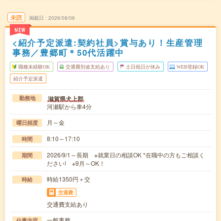
未読
掲載日
2026/08/06
NEW
<紹介予定派遣:契約社員>賞与あり！生産管理
事務／豊郷町＊50代活躍中
職種未経験OK
交通費別途支給あり
土日祝日が休み
WEB登録OK
紹介予定派遣
滋賀県犬上郡
勤務地
河瀬駅から車4分
月～金
曜日頻度
8:10～17:10
時間
2026/9/1～長期 ※就業日の相談OK *在職中の方もご相談く
期間
ださい! ※9月～OK！
時給1350円＋交
時給
交通費
交通費支給あり
一般事務
仕事内容