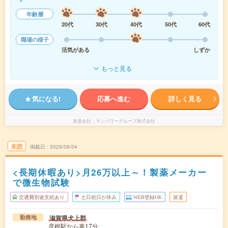
年齢層
20代
30代
40代
50代
60代
職場の様子
活気がある
しずか
もっと見る
気になる!
応募へ進む
詳しく見る
派遣会社
マンパワーグループ株式会社
未読
掲載日
2026/08/04
<長期休暇あり>月26万以上～！製薬メーカー
で微生物試験
交通費別途支給あり
土日祝日が休み
WEB登録OK
派遣
滋賀県犬上郡
勤務地
彦根駅から車17分