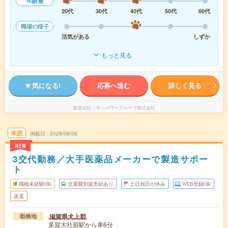
年齢層
20代
30代
40代
50代
60代
職場の様子
活気がある
しずか
もっと見る
気になる!
応募へ進む
詳しく見る
派遣会社
マンパワーグループ株式会社
未読
掲載日
2026/08/06
NEW
3交代勤務／大手医薬品メーカーで製造サポー
ト
職種未経験OK
交通費別途支給あり
土日祝日が休み
WEB登録OK
派遣
滋賀県犬上郡
勤務地
多賀大社前駅から車6分