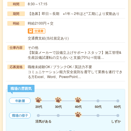
8:30～17:15
時間
【急募】即日～長期 ※1年～2年ほど*工期により変動あり
期間
時給2100円＋交
時給
交通費
交通費支給(当社規定あり)
その他
仕事内容
【製薬メーカーで設備立上げサポートスタッフ】施工管理&
生産設備試運転の立ち合いと支援(70%)⇒現場…
職種未経験OK / ブランクOK / 英語力不要
応募資格
コミュニケーション能力安全規則を遵守して業務を遂行でき
る方Excel、Word、PowerPoint…
職場の雰囲気
年齢層
20代
30代
40代
50代
60代
職場の様子
活気がある
しずか