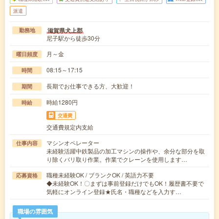
派遣
滋賀県犬上郡
勤務地
尼子駅から徒歩30分
月～金
曜日頻度
08:15～17:15
時間
長期でお仕事できる方、大歓迎！
期間
時給1280円
時給
交通費
交通費規定内支給
マシンオペレーター
仕事内容
未経験活躍中鉄製品の加工マシンの操作や、余分な部分を取
り除くバリ取り作業。作業でクレーンを使用します…
職種未経験OK / ブランクOK / 英語力不要
応募資格
◆未経験OK！〇まずは事前登録だけでもOK！履歴書不要で
気軽にオンライン登録★氏名・職種などを入力す…
職場の雰囲気