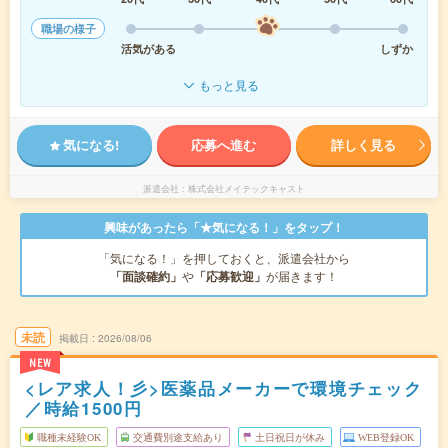
職場の様子
活気がある
しずか
もっと見る
気になる!
応募へ進む
詳しく見る
派遣会社
株式会社メイテックキャスト
興味があったら「★気になる！」をタップ！
「気になる！」を押しておくと、派遣会社から
「面談確約」
や
「応募歓迎」
が届きます！
未読
掲載日
2026/08/06
NEW
<レア求人！彡>医薬品メーカーで環境チェック
／時給1500円
職種未経験OK
交通費別途支給あり
土日祝日が休み
WEB登録OK