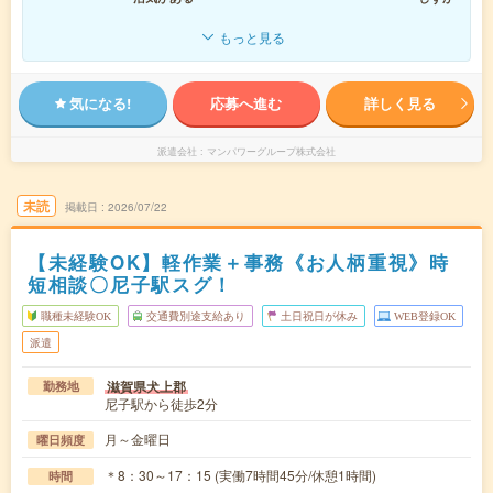
もっと見る
気になる!
応募へ進む
詳しく見る
派遣会社
マンパワーグループ株式会社
未読
掲載日
2026/07/22
【未経験OK】軽作業＋事務《お人柄重視》時
短相談〇尼子駅スグ！
職種未経験OK
交通費別途支給あり
土日祝日が休み
WEB登録OK
派遣
滋賀県犬上郡
勤務地
尼子駅から徒歩2分
月～金曜日
曜日頻度
＊8：30～17：15 (実働7時間45分/休憩1時間)
時間