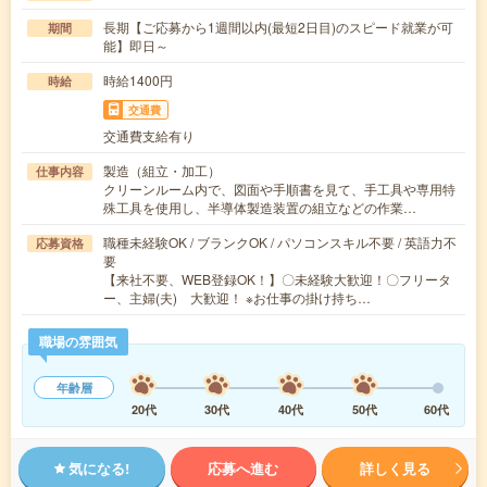
長期【ご応募から1週間以内(最短2日目)のスピード就業が可
期間
能】即日～
時給1400円
時給
交通費
交通費支給有り
製造（組立・加工）
仕事内容
クリーンルーム内で、図面や手順書を見て、手工具や専用特
殊工具を使用し、半導体製造装置の組立などの作業…
職種未経験OK / ブランクOK / パソコンスキル不要 / 英語力不
応募資格
要
【来社不要、WEB登録OK！】〇未経験大歓迎！〇フリータ
ー、主婦(夫) 大歓迎！ ※お仕事の掛け持ち…
職場の雰囲気
年齢層
20代
30代
40代
50代
60代
気になる!
応募へ進む
詳しく見る