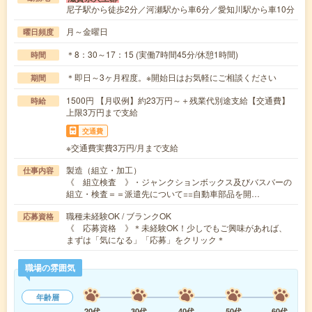
尼子駅から徒歩2分／河瀬駅から車6分／愛知川駅から車10分
月～金曜日
曜日頻度
＊8：30～17：15 (実働7時間45分/休憩1時間)
時間
＊即日～3ヶ月程度。※開始日はお気軽にご相談ください
期間
1500円 【月収例】約23万円～＋残業代別途支給【交通費】
時給
上限3万円まで支給
交通費
※交通費実費3万円/月まで支給
製造（組立・加工）
仕事内容
《 組立検査 》・ジャンクションボックス及びバスバーの
組立・検査＝＝派遣先について==自動車部品を開…
職種未経験OK / ブランクOK
応募資格
《 応募資格 》＊未経験OK！少しでもご興味があれば、
まずは「気になる」「応募」をクリック＊
職場の雰囲気
年齢層
20代
30代
40代
50代
60代