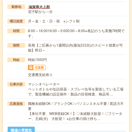
滋賀県犬上郡
勤務地
尼子駅から---分
月～金・土・日・祝 ※シフト制
曜日頻度
8:00～16:0016:00～0:000:00～8:00※表記のうち実働7時間で
時間
す。
長期【ご応募から1週間以内(最短2日目)のスピード就業が可
期間
能】即日～
時給1500円
時給
交通費
交通費支給有り
マシンオペレーター
仕事内容
ペットボトルや缶詰容器・スプレー缶等を製造している工場
で、製造機械の設定操作・製品の目視検査、検品等…
職種未経験OK / ブランクOK / パソコンスキル不要 / 英語力不
応募資格
要
【来社不要、WEB登録OK！】〇未経験大歓迎！〇フリータ
ー、主婦(夫) 大歓迎！ ※お仕事の掛け持ち…
職場の雰囲気