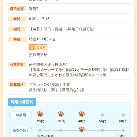
週5日
曜日頻度
8:30～17:15
時間
【急募】即日～長期 ※開始日相談可能
期間
時給1600円＋交
時給
交通費
交通費支給
研究開発関連（技術系）
仕事内容
【製薬メーカーで微生物試験とデータ整理】微生物試験:原材
料及び製品にかかわる微生物試験80%データ整…
ブランクOK / 英語力不要
応募資格
微生物試験に関する基礎的な知識
職場の雰囲気
年齢層
20代
30代
40代
50代
60代
職場の様子
活気がある
しずか