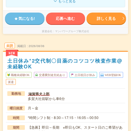
もっと見る
気になる!
応募へ進む
詳しく見る
派遣会社
マンパワーグループ株式会社
未読
掲載日
2026/08/06
NEW
土日休み*2交代制〇目薬のコツコツ検査作業@
未経験OK
職種未経験OK
交通費別途支給あり
土日祝日が休み
WEB登録OK
派遣
滋賀県犬上郡
勤務地
多賀大社前駅から車6分
月～金
曜日頻度
*時間シフト制・8:30～17:15・16:05～00:50
時間
【急募】即日～長期 ※即日もOK、スタート日のご希望があ
期間