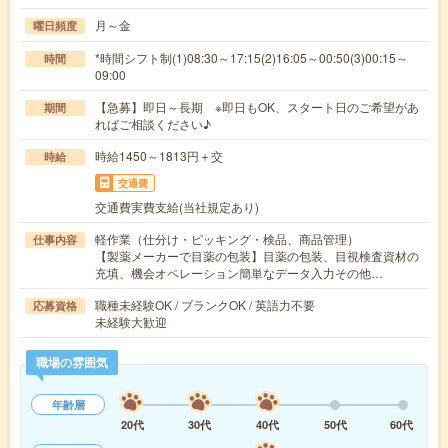
月～金
曜日頻度
*時間シフト制(1)08:30～17:15(2)16:05～00:50(3)00:15～
時間
09:00
【急募】即日～長期 ※即日もOK、スタート日のご希望があ
期間
ればご相談ください♪
時給1450～1813円＋交
時給
交通費
交通費実費支給(当社規定あり)
軽作業（仕分け・ピッキング・検品、商品管理）
仕事内容
【製薬メーカーで目薬の包装】目薬の包装、目視検査資材の
充填、機会オペレーション簡単なデータ入力その他…
職種未経験OK / ブランクOK / 英語力不要
応募資格
未経験大歓迎
職場の雰囲気
年齢層
20代
30代
40代
50代
60代