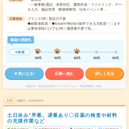
・一般事務(電話・来客対応、書類作成・ファイリング、デー
タ入力、備品管理、郵便物整理、社内イベント準…
ブランクOK / 英語力不要
応募資格
◆経験者歓迎！◆ExcelやWordの操作できる方歓迎！〇まず
は事前登録だけでもOK！履歴書不要で気…
職場の雰囲気
年齢層
20代
30代
40代
50代
60代
気になる!
応募へ進む
詳しく見る
派遣会社
株式会社綜合キャリアオプション 製造事業部（全国）
未読
掲載日
2026/08/04
土日休み*早番。遅番あり〇目薬の検査や材料
の充填作業など
職種未経験OK
交通費別途支給あり
土日祝日が休み
WEB登録OK