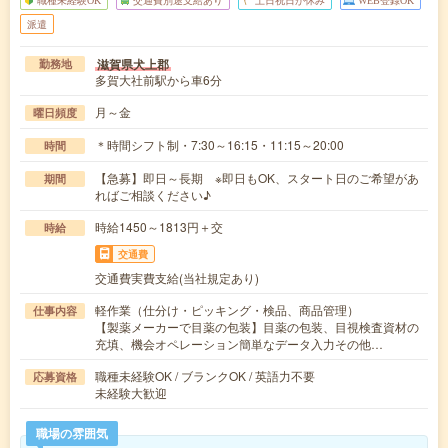
派遣
滋賀県犬上郡
勤務地
多賀大社前駅から車6分
月～金
曜日頻度
＊時間シフト制・7:30～16:15・11:15～20:00
時間
【急募】即日～長期 ※即日もOK、スタート日のご希望があ
期間
ればご相談ください♪
時給1450～1813円＋交
時給
交通費
交通費実費支給(当社規定あり)
軽作業（仕分け・ピッキング・検品、商品管理）
仕事内容
【製薬メーカーで目薬の包装】目薬の包装、目視検査資材の
充填、機会オペレーション簡単なデータ入力その他…
職種未経験OK / ブランクOK / 英語力不要
応募資格
未経験大歓迎
職場の雰囲気