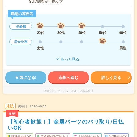
SUM関数が可能な方
職場の雰囲気
年齢層
20代
30代
40代
50代
60代
男女比率
女性
男性
もっと見る
気になる!
応募へ進む
詳しく見る
派遣会社
マンパワーグループ株式会社
未読
掲載日
2026/08/05
NEW
【初心者歓迎！】金属パーツのバリ取り/日払
いOK
職種未経験OK
交通費別途支給あり
土日祝日が休み
WEB登録OK