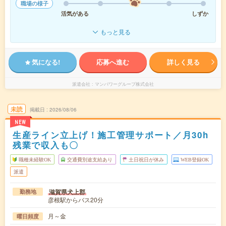
職場の様子
活気がある
しずか
もっと見る
気になる!
応募へ進む
詳しく見る
派遣会社
マンパワーグループ株式会社
未読
掲載日
2026/08/06
NEW
生産ライン立上げ！施工管理サポート／月30h
残業で収入も〇
職種未経験OK
交通費別途支給あり
土日祝日が休み
WEB登録OK
派遣
滋賀県犬上郡
勤務地
彦根駅からバス20分
月～金
曜日頻度