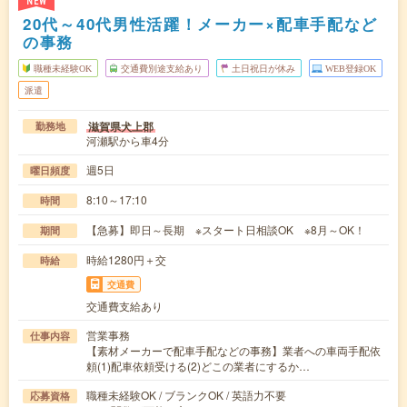
NEW
20代～40代男性活躍！メーカー×配車手配など
の事務
職種未経験OK
交通費別途支給あり
土日祝日が休み
WEB登録OK
派遣
滋賀県犬上郡
勤務地
河瀬駅から車4分
週5日
曜日頻度
8:10～17:10
時間
【急募】即日～長期 ※スタート日相談OK ※8月～OK！
期間
時給1280円＋交
時給
交通費
交通費支給あり
営業事務
仕事内容
【素材メーカーで配車手配などの事務】業者への車両手配依
頼(1)配車依頼受ける(2)どこの業者にするか…
職種未経験OK / ブランクOK / 英語力不要
応募資格