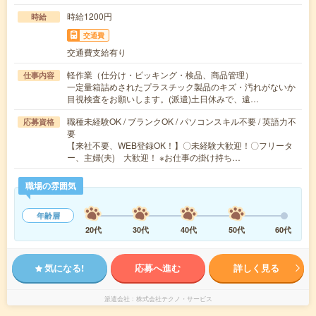
時給1200円
時給
交通費
交通費支給有り
軽作業（仕分け・ピッキング・検品、商品管理）
仕事内容
一定量箱詰めされたプラスチック製品のキズ・汚れがないか
目視検査をお願いします。(派遣)土日休みで、遠…
職種未経験OK / ブランクOK / パソコンスキル不要 / 英語力不
応募資格
要
【来社不要、WEB登録OK！】〇未経験大歓迎！〇フリータ
ー、主婦(夫) 大歓迎！ ※お仕事の掛け持ち…
職場の雰囲気
年齢層
20代
30代
40代
50代
60代
気になる!
応募へ進む
詳しく見る
派遣会社
株式会社テクノ・サービス