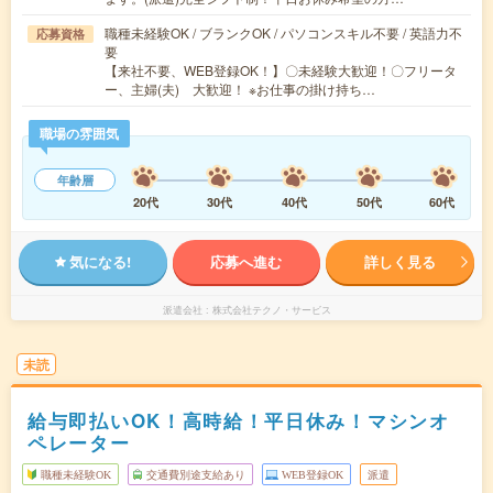
職種未経験OK / ブランクOK / パソコンスキル不要 / 英語力不
応募資格
要
【来社不要、WEB登録OK！】〇未経験大歓迎！〇フリータ
ー、主婦(夫) 大歓迎！ ※お仕事の掛け持ち…
職場の雰囲気
年齢層
20代
30代
40代
50代
60代
気になる!
応募へ進む
詳しく見る
派遣会社
株式会社テクノ・サービス
未読
給与即払いOK！高時給！平日休み！マシンオ
ペレーター
職種未経験OK
交通費別途支給あり
WEB登録OK
派遣