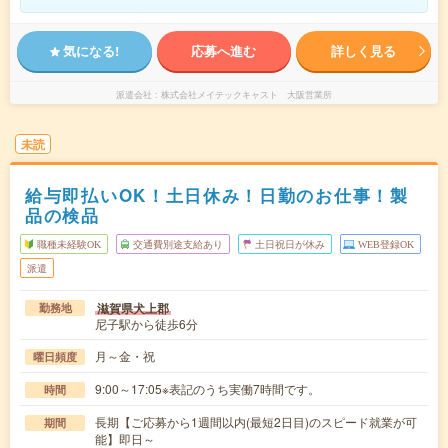
気になる!
応募へ進む
詳しく見る
派遣会社
株式会社メイテックキャスト 大阪営業所
未読
給与即払いOK！土日休み！日勤のお仕事！製
品の検品
職種未経験OK
交通費別途支給あり
土日祝日が休み
WEB登録OK
派遣
滋賀県犬上郡
勤務地
尼子駅から徒歩6分
月～金・祝
曜日頻度
9:00～17:05※表記のうち実働7時間です。
時間
長期【ご応募から1週間以内(最短2日目)のスピード就業が可
期間
能】即日～