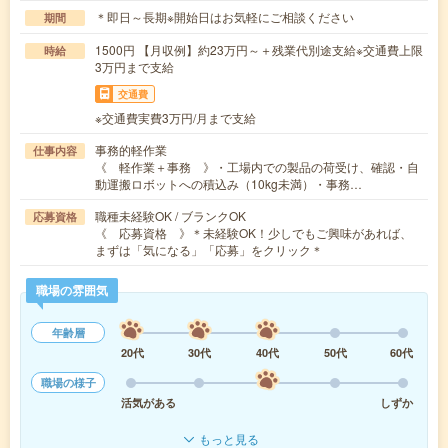
＊即日～長期※開始日はお気軽にご相談ください
期間
1500円 【月収例】約23万円～＋残業代別途支給※交通費上限
時給
3万円まで支給
交通費
※交通費実費3万円/月まで支給
事務的軽作業
仕事内容
《 軽作業＋事務 》・工場内での製品の荷受け、確認・自
動運搬ロボットへの積込み（10kg未満）・事務…
職種未経験OK / ブランクOK
応募資格
《 応募資格 》＊未経験OK！少しでもご興味があれば、
まずは「気になる」「応募」をクリック＊
職場の雰囲気
年齢層
20代
30代
40代
50代
60代
職場の様子
活気がある
しずか
もっと見る