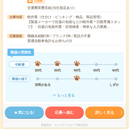
交通費
交通費実費支給(当社規定あり)
軽作業（仕分け・ピッキング・検品、商品管理）
仕事内容
【製薬メーカーで目薬の包装などの軽作業＊日勤専属スタッ
フ】・目薬の包装作業・目視検査・簡単な入力業務…
職種未経験OK / ブランクOK / 英語力不要
応募資格
普通自動車免許をお持ちの方
職場の雰囲気
年齢層
20代
30代
40代
50代
60代
職場の様子
活気がある
しずか
もっと見る
気になる!
応募へ進む
詳しく見る
派遣会社
マンパワーグループ株式会社