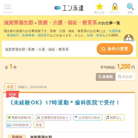
メニュー
気になる!
ログイン
検索
滋賀県蒲生郡
×
医療・介護・福祉・教育系
のお仕事一覧
蒲生郡の派遣のお仕事情報です。医療・介護・福祉・教育系のお仕事には、
介護関連
、
看護助手
、
医療事務・病院受付
などがあります。さらに、
短期
・
単発
などの期間
や、
職種未経験OK
などのこだわり条件で絞り込んでいただけます。
条件の変更
滋賀県蒲生郡 / 医療・介護・福祉・教育系
1
1,200
全
件
平均時給:
円
時給順
新着順
未読
掲載日
2026/08/08
NEW
《未経験OK》17時退勤＊歯科医院で受付！
職種未経験OK
交通費別途支給あり
土日祝日が休み
残業なし
WEB登録OK
派遣
滋賀県蒲生郡
勤務地