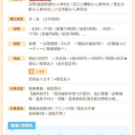
日野(滋賀県)駅から車5分／近江八幡駅から車30分／貴生川
駅から車20分／八日市駅から車25分
月～金 (土日祝休)
曜日頻度
・8:30～17:00（実働7.5時間／休憩1時間）・9:00～
時間
17:00（実働7時間／休憩1時間）…
長期 ＊試用期間：2カ月 ＊開始日相談OK！（応募後スピ
期間
ーディーに勤務開始＊）
時給1200円 ＜月収例＞168,000円＝1200円×7時間×20日★
時給
前払い制度あり（会社規定内）
交通費
支給あります！※規定あり
医療事務・病院受付
仕事内容
【歯科助手】・院内歯科外来での受付、会計業務・診療補
助・器具片付け・消毒・患者様対応蒲生郡日野町の病…
職種未経験OK / ブランクOK / 英語力不要
応募資格
未経験OK！資格不問！
職場の雰囲気