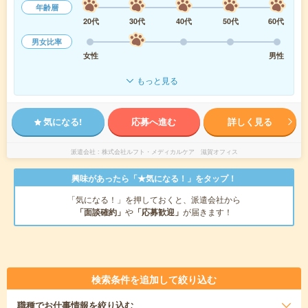
年齢層
20代
30代
40代
50代
60代
男女比率
女性
男性
もっと見る
気になる!
応募へ進む
詳しく見る
派遣会社
株式会社ルフト・メディカルケア 滋賀オフィス
興味があったら「★気になる！」をタップ！
「気になる！」を押しておくと、派遣会社から
「面談確約」
や
「応募歓迎」
が届きます！
検索条件を追加して絞り込む
職種
でお仕事情報を絞り込む