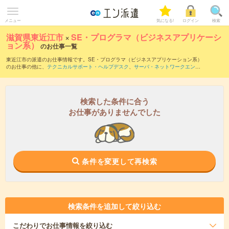
メニュー
気になる!
ログイン
検索
滋賀県東近江市
×
SE・プログラマ（ビジネスアプリケーシ
ョン系）
のお仕事一覧
東近江市の派遣のお仕事情報です。SE・プログラマ（ビジネスアプリケーション系）
のお仕事の他に、
テクニカルサポート・ヘルプデスク
、
サーバ・ネットワークエンジ
ニア
、
運用管理・保守
などを取り揃えています。さらに、
短期
・
単発
などの期間や、
職種未経験OK
などのこだわり条件で絞り込んでいただけます。職種辞典：
SE・プロ
グラマ（ビジネスアプリケーション系）のお仕事とは？とは？
検索した条件に合う
お仕事がありませんでした
条件を変更して再検索
検索条件を追加して絞り込む
こだわり
でお仕事情報を絞り込む