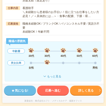
別途支給（規定あり）
看護助手
仕事内容
＼未経験から患者様のお手伝い！役に立つお仕事をしたい方
必見！／＜具体的には…＞・食事の配膳、下膳・環…
職種未経験OK / ブランクOK / パソコンスキル不要 / 英語力不
応募資格
要
未経験OK！年齢不問
職場の雰囲気
年齢層
20代
30代
40代
50代
60代
男女比率
女性
男性
もっと見る
気になる!
応募へ進む
詳しく見る
派遣会社
株式会社ルフト・メディカルケア 滋賀オフィス