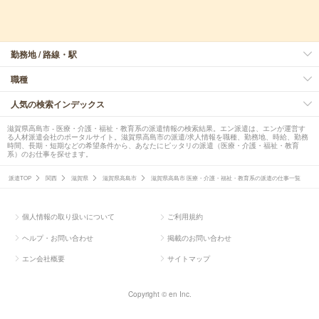
勤務地 / 路線・駅
職種
人気の検索インデックス
滋賀県高島市 - 医療・介護・福祉・教育系の派遣情報の検索結果。エン派遣は、エンが運営す
る人材派遣会社のポータルサイト。滋賀県高島市の派遣/求人情報を職種、勤務地、時給、勤務
時間、長期・短期などの希望条件から、あなたにピッタリの派遣（医療・介護・福祉・教育
系）のお仕事を探せます。
派遣TOP
関西
滋賀県
滋賀県高島市
滋賀県高島市 医療・介護・福祉・教育系の派遣の仕事一覧
個人情報の取り扱いについて
ご利用規約
ヘルプ・お問い合わせ
掲載のお問い合わせ
エン会社概要
サイトマップ
Copyright © en Inc.