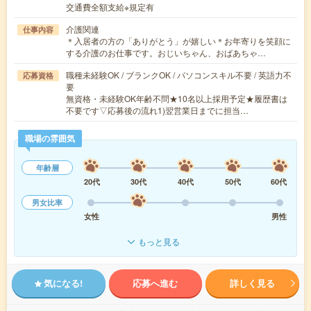
交通費全額支給※規定有
介護関連
仕事内容
＊入居者の方の「ありがとう」が嬉しい＊お年寄りを笑顔に
する介護のお仕事です。おじいちゃん、おばあちゃ…
職種未経験OK / ブランクOK / パソコンスキル不要 / 英語力不
応募資格
要
無資格・未経験OK年齢不問★10名以上採用予定★履歴書は
不要です▽応募後の流れ1)翌営業日までに担当…
職場の雰囲気
年齢層
20代
30代
40代
50代
60代
男女比率
女性
男性
もっと見る
気になる!
応募へ進む
詳しく見る