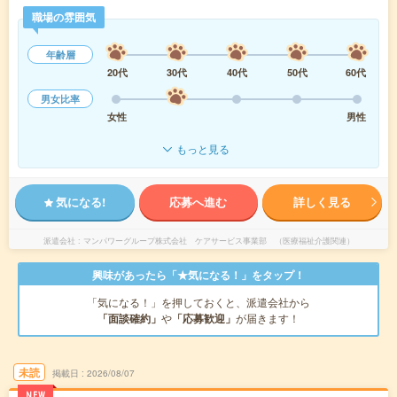
職場の雰囲気
年齢層
20代
30代
40代
50代
60代
男女比率
女性
男性
もっと見る
気になる!
応募へ進む
詳しく見る
派遣会社
マンパワーグループ株式会社 ケアサービス事業部 （医療福祉介護関連）
興味があったら「★気になる！」をタップ！
「気になる！」を押しておくと、派遣会社から
「面談確約」
や
「応募歓迎」
が届きます！
未読
掲載日
2026/08/07
NEW