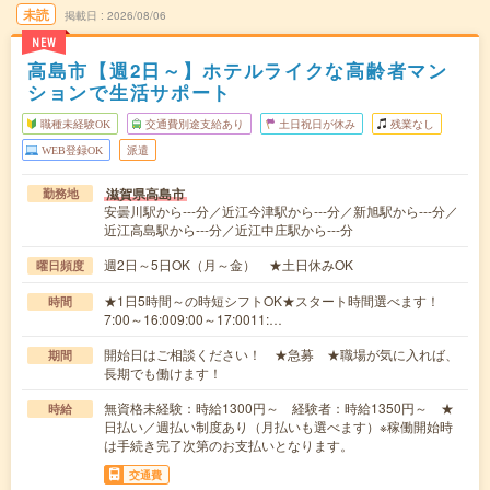
未読
掲載日
2026/08/06
NEW
高島市【週2日～】ホテルライクな高齢者マン
ションで生活サポート
職種未経験OK
交通費別途支給あり
土日祝日が休み
残業なし
WEB登録OK
派遣
滋賀県高島市
勤務地
安曇川駅から---分／近江今津駅から---分／新旭駅から---分／
近江高島駅から---分／近江中庄駅から---分
週2日～5日OK（月～金） ★土日休みOK
曜日頻度
★1日5時間～の時短シフトOK★スタート時間選べます！
時間
7:00～16:009:00～17:0011:…
開始日はご相談ください！ ★急募 ★職場が気に入れば、
期間
長期でも働けます！
無資格未経験：時給1300円～ 経験者：時給1350円～ ★
時給
日払い／週払い制度あり（月払いも選べます）※稼働開始時
は手続き完了次第のお支払いとなります。
交通費