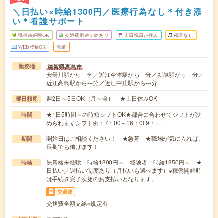
＼日払い×時給1300円／医療行為なし＊付き添
い＊看護サポート
職種未経験OK
交通費別途支給あり
土日祝日が休み
残業なし
WEB登録OK
派遣
滋賀県高島市
勤務地
安曇川駅から---分／近江今津駅から---分／新旭駅から---分／
近江高島駅から---分／近江中庄駅から---分
週2日～5日OK（月～金） ★土日休みOK
曜日頻度
★1日5時間～の時短シフトOK★都合に合わせてシフトが決
時間
められますシフト例：7：00～16：009：…
開始日はご相談ください！ ★急募 ★職場が気に入れば、
期間
長期でも働けます！
無資格未経験：時給1300円～ 経験者：時給1350円～ ★
時給
日払い／週払い制度あり（月払いも選べます）※稼働開始時
は手続き完了次第のお支払いとなります。
交通費
交通費全額支給※規定有