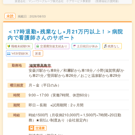
派遣会社
マンパワーグループ株式会社 ケアサービス事業部 （医療福祉介護関連）
未読
掲載日
2026/08/03
＜17時退勤×残業なし×月21万円以上！＞病院
内で看護師さんのサポート
職種未経験OK
交通費別途支給あり
土日祝日が休み
残業なし
WEB登録OK
派遣
滋賀県高島市
勤務地
安曇川駅から車8分／和邇駅から車18分／小野(滋賀県)駅か
ら車21分／堅田駅から車26分／おごと温泉駅から車29分
月～金（平日のみ）
曜日頻度
9:00～17:00（実働7時間、休憩60分）
時間
即日～長期 ※試用期間：2ヶ月間
期間
時給1500円（月収例210,000円＝1,500円×7時間×20日勤
時給
務）★前払い制度あり（会社規定内）
交通費