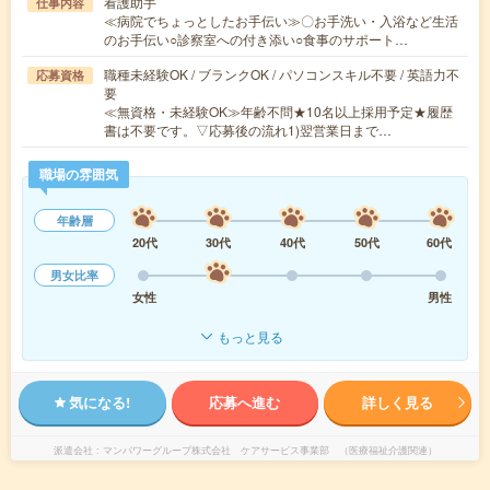
看護助手
仕事内容
≪病院でちょっとしたお手伝い≫〇お手洗い・入浴など生活
のお手伝い○診察室への付き添い○食事のサポート…
職種未経験OK / ブランクOK / パソコンスキル不要 / 英語力不
応募資格
要
≪無資格・未経験OK≫年齢不問★10名以上採用予定★履歴
書は不要です。▽応募後の流れ1)翌営業日まで…
職場の雰囲気
年齢層
20代
30代
40代
50代
60代
男女比率
女性
男性
もっと見る
気になる!
応募へ進む
詳しく見る
派遣会社
マンパワーグループ株式会社 ケアサービス事業部 （医療福祉介護関連）