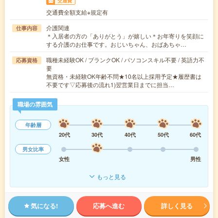
交通費
交通費全額支給※規定有
介護関連
仕事内容
＊入居者の方の「ありがとう」が嬉しい＊お年寄りを笑顔に
する介護のお仕事です。おじいちゃん、おばあちゃ…
職種未経験OK / ブランクOK / パソコンスキル不要 / 英語力不
応募資格
要
無資格・未経験OK年齢不問★10名以上採用予定★履歴書は
不要です▽応募後の流れ1)翌営業日までに担当…
職場の雰囲気
年齢層
20代
30代
40代
50代
60代
男女比率
女性
男性
もっと見る
気になる!
応募へ進む
詳しく見る