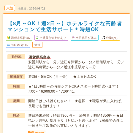
未読
掲載日
2026/08/02
【8月～OK！週2日～】ホテルライクな高齢者
マンションで生活サポート＊時短OK
職種未経験OK
交通費別途支給あり
土日祝日が休み
残業なし
WEB登録OK
派遣
滋賀県高島市
勤務地
安曇川駅から---分／近江今津駅から---分／新旭駅から---分／
近江高島駅から---分／近江中庄駅から---分
週2日～5日OK（月～金） ★土日休みOK
曜日頻度
★1日5時間～の時短シフトOK★スタート時間選べます！
時間
7:00～16:009:00～17:0011:…
開始日はご相談ください！ ★急募 ★職場が気に入れば、
期間
長期でも働けます！
無資格未経験：時給1300円～ 経験者：時給1350円～★日
時給
払い／週払い制度あり（月払いも選べます）※稼働開始時は
手続き完了次第のお支払いとなります。