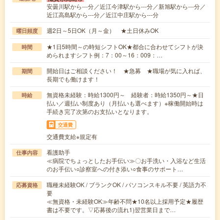
安曇川駅から---分／近江今津駅から---分／新旭駅から---分／
近江高島駅から---分／近江中庄駅から---分
週2日～5日OK（月～金） ★土日休みOK
曜日頻度
★1日5時間～の時短シフトOK★都合に合わせてシフトが決
時間
められますシフト例：7：00～16：009：…
開始日はご相談ください！ ★急募 ★職場が気に入れば、
期間
長期でも働けます！
無資格未経験：時給1300円～ 経験者：時給1350円～★日
時給
払い／週払い制度あり（月払いも選べます）※稼働開始時は
手続き完了次第のお支払いとなります。
交通費
交通費支給※規定有
看護助手
仕事内容
≪病院でちょっとしたお手伝い≫〇お手洗い・入浴など生活
のお手伝い○診察室への付き添い○食事のサポート…
職種未経験OK / ブランクOK / パソコンスキル不要 / 英語力不
応募資格
要
≪無資格・未経験OK≫年齢不問★10名以上採用予定★履歴
書は不要です。▽応募後の流れ1)翌営業日まで…