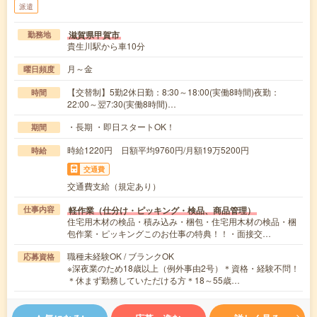
派遣
滋賀県甲賀市
勤務地
貴生川駅から車10分
月～金
曜日頻度
【交替制】5勤2休日勤：8:30～18:00(実働8時間)夜勤：
時間
22:00～翌7:30(実働8時間)…
・長期 ・即日スタートOK！
期間
時給1220円 日額平均9760円/月額19万5200円
時給
交通費
交通費支給（規定あり）
軽作業（仕分け・ピッキング・検品、商品管理）
仕事内容
住宅用木材の検品・積み込み・梱包・住宅用木材の検品・梱
包作業・ピッキングこのお仕事の特典！！・面接交…
職種未経験OK / ブランクOK
応募資格
※深夜業のため18歳以上（例外事由2号）＊資格・経験不問！
＊休まず勤務していただける方＊18～55歳…