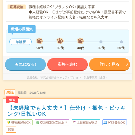
職種未経験OK / ブランクOK / 英語力不要
応募資格
◆未経験OK！〇まずは事前登録だけでもOK！履歴書不要で
気軽にオンライン登録★氏名・職種などを入力す…
職場の雰囲気
年齢層
20代
30代
40代
50代
60代
気になる!
応募へ進む
詳しく見る
派遣会社
株式会社綜合キャリアオプション 製造事業部（全国）
未読
掲載日
2026/08/05
NEW
【未経験でも大丈夫＊】仕分け・梱包・ピッキ
ング/日払いOK
職種未経験OK
交通費別途支給あり
土日祝日が休み
WEB登録OK
派遣