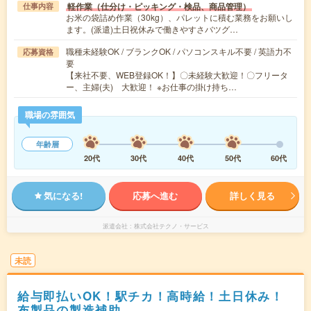
軽作業（仕分け・ピッキング・検品、商品管理）
仕事内容
お米の袋詰め作業（30kg）、パレットに積む業務をお願いし
ます。(派遣)土日祝休みで働きやすさバツグ…
職種未経験OK / ブランクOK / パソコンスキル不要 / 英語力不
応募資格
要
【来社不要、WEB登録OK！】〇未経験大歓迎！〇フリータ
ー、主婦(夫) 大歓迎！ ※お仕事の掛け持ち…
職場の雰囲気
年齢層
20代
30代
40代
50代
60代
気になる!
応募へ進む
詳しく見る
派遣会社
株式会社テクノ・サービス
未読
給与即払いOK！駅チカ！高時給！土日休み！
布製品の製造補助