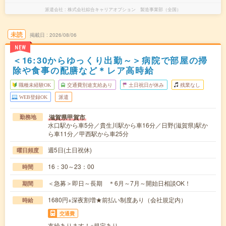
派遣会社
株式会社綜合キャリアオプション 製造事業部（全国）
未読
掲載日
2026/08/06
NEW
＜16:30からゆっくり出勤～＞病院で部屋の掃
除や食事の配膳など＊レア高時給
職種未経験OK
交通費別途支給あり
土日祝日が休み
残業なし
WEB登録OK
派遣
滋賀県甲賀市
勤務地
水口駅から車5分／貴生川駅から車16分／日野(滋賀県)駅か
ら車11分／甲西駅から車25分
週5日(土日祝休)
曜日頻度
16：30～23：00
時間
＜急募＞即日～長期 ＊6月～7月～開始日相談OK！
期間
1680円+深夜割増★前払い制度あり（会社規定内）
時給
交通費
支給あります！※規定あり