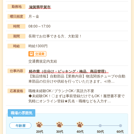
滋賀県甲賀市
勤務地
月～金
曜日頻度
08:00～17:00
時間
長期でお仕事できる方、大歓迎！
期間
時給1300円
時給
交通費
交通費規定内支給
軽作業（仕分け・ピッキング・検品、商品管理）
仕事内容
【製品情報】自動部品【業務内容】物流関係チューブや自動
車部品の仕分けや供給を行っていただきます。≪待…
職種未経験OK / ブランクOK / 英語力不要
応募資格
◆未経験OK！〇まずは事前登録だけでもOK！履歴書不要で
気軽にオンライン登録★氏名・職種などを入力す…
職場の雰囲気
年齢層
20代
30代
40代
50代
60代