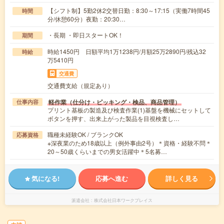
【シフト制】5勤2休2交替日勤：8:30～17:15（実働7時間45
時間
分/休憩60分）夜勤：20:30…
・長期 ・即日スタートOK！
期間
時給1450円 日額平均1万1238円/月額25万2890円/残込32
時給
万5410円
交通費
交通費支給（規定あり）
軽作業（仕分け・ピッキング・検品、商品管理）
仕事内容
プリント基板の製造及び検査作業(1)基盤を機械にセットして
ボタンを押す、出来上がった製品を目視検査し…
職種未経験OK / ブランクOK
応募資格
※深夜業のため18歳以上（例外事由2号）＊資格・経験不問＊
20～50歳くらいまでの男女活躍中＊5名募…
気になる!
応募へ進む
詳しく見る
派遣会社
株式会社日本ワークプレイス