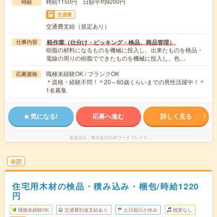
時給1150円 日額平均9200円
時給
交通費
交通費支給（規定あり）
軽作業（仕分け・ピッキング・検品、商品管理）
仕事内容
樹脂の材料になるものを機械に投入し、出来たものを検品・
電線の周りの樹脂でできたものを機械に投入し、色…
職種未経験OK / ブランクOK
応募資格
＊資格・経験不問！＊20～60歳くらいまでの男性活躍中！＊
1名募集
気になる!
応募へ進む
詳しく見る
派遣会社
株式会社日本ワークプレイス
未読
住宅用木材の検品・積み込み・梱包/時給1220
円
職種未経験OK
交通費別途支給あり
土日祝日が休み
残業なし