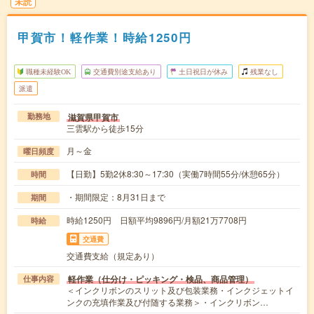
未読
甲賀市！軽作業！時給1250円
職種未経験OK
交通費別途支給あり
土日祝日が休み
残業なし
派遣
滋賀県甲賀市
勤務地
三雲駅から徒歩15分
月～金
曜日頻度
【日勤】5勤2休8:30～17:30（実働7時間55分/休憩65分）
時間
・期間限定：8月31日まで
期間
時給1250円 日額平均9896円/月額21万7708円
時給
交通費
交通費支給（規定あり）
軽作業（仕分け・ピッキング・検品、商品管理）
仕事内容
＜インクリボンのスリット及び包装業務・インクジェットイ
ンクの充填作業及び付随する業務＞・インクリボン…