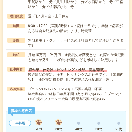
甲賀駅から---分／貴生川駅から---分／水口駅から---分／甲南
駅から---分／信楽駅から---分
週5日／月～金（土日休み）
曜日頻度
8:30～17:30（実働8時間）※上記は一例です。業務上必要が
時間
ある場合や配属先の都合により、時間帯…
無期雇用（テクノ・サービスの正社員として勤務いただきま
期間
す）
月給19万円～24万円 ★配属先が変更となった際の待機期間
時給
も給与が発生！ ※給与は経験などを考慮して決定します
軽作業（仕分け・ピッキング・検品、商品管理）
仕事内容
製造部品の測定、検査、ピッキングのお仕事です。【業務内
容】・圧縮測定機を使用しての製品の強度測定・製…
ブランクOK / パソコンスキル不要 / 英語力不要
応募資格
製造業務のご経験〇年数不問（数か月でもOK）〇ブランク
OK〇現在フリーター歓迎〇履歴書不要で応募OK…
職場の雰囲気
年齢層
20代
30代
40代
50代
60代