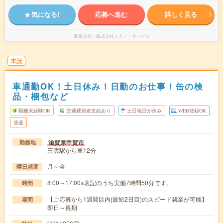
気になる!
応募へ進む
詳しく見る
派遣会社
株式会社テクノ・サービス
未読
車通勤OK！土日休み！日勤のお仕事！缶の検
品・梱包など
職種未経験OK
交通費別途支給あり
土日祝日が休み
WEB登録OK
派遣
滋賀県甲賀市
勤務地
三雲駅から車12分
月～金
曜日頻度
8:00～17:00※表記のうち実働7時間50分です。
時間
【ご応募から1週間以内(最短2日目)のスピード就業が可能】
期間
即日～長期