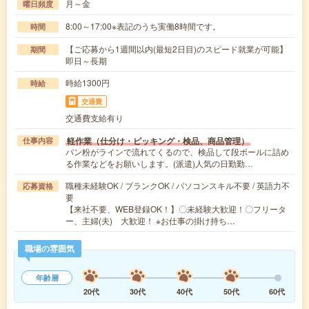
月～金
曜日頻度
8:00～17:00※表記のうち実働8時間です。
時間
【ご応募から1週間以内(最短2日目)のスピード就業が可能】
期間
即日～長期
時給1300円
時給
交通費
交通費支給有り
軽作業（仕分け・ピッキング・検品、商品管理）
仕事内容
パン粉がラインで流れてくるので、検品して段ボールに詰め
る作業などをお願いします。(派遣)人気の日勤勤…
職種未経験OK / ブランクOK / パソコンスキル不要 / 英語力不
応募資格
要
【来社不要、WEB登録OK！】〇未経験大歓迎！〇フリータ
ー、主婦(夫) 大歓迎！ ※お仕事の掛け持ち…
職場の雰囲気
年齢層
20代
30代
40代
50代
60代