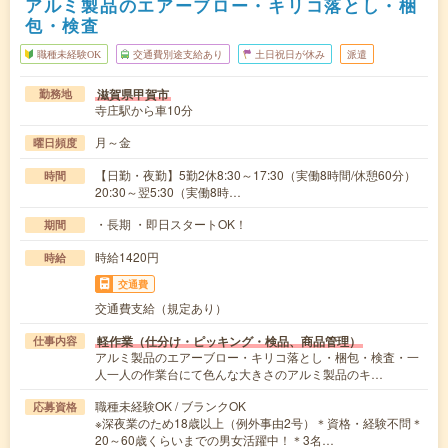
アルミ製品のエアーブロー・キリコ落とし・梱
包・検査
職種未経験OK
交通費別途支給あり
土日祝日が休み
派遣
滋賀県甲賀市
勤務地
寺庄駅から車10分
月～金
曜日頻度
【日勤・夜勤】5勤2休8:30～17:30（実働8時間/休憩60分）
時間
20:30～翌5:30（実働8時…
・長期 ・即日スタートOK！
期間
時給1420円
時給
交通費
交通費支給（規定あり）
軽作業（仕分け・ピッキング・検品、商品管理）
仕事内容
アルミ製品のエアーブロー・キリコ落とし・梱包・検査・一
人一人の作業台にて色んな大きさのアルミ製品のキ…
職種未経験OK / ブランクOK
応募資格
※深夜業のため18歳以上（例外事由2号）＊資格・経験不問＊
20～60歳くらいまでの男女活躍中！＊3名…