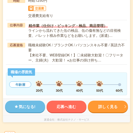
時給1250円
時給
交通費
交通費支給有り
軽作業（仕分け・ピッキング・検品、商品管理）
仕事内容
ラインから流れてきた缶の検品、缶の傷有無などの目視検
査、パレット積み作業などをお願いします。(派遣)…
職種未経験OK / ブランクOK / パソコンスキル不要 / 英語力不
応募資格
要
【来社不要、WEB登録OK！】〇未経験大歓迎！〇フリータ
ー、主婦(夫) 大歓迎！ ※お仕事の掛け持ち…
職場の雰囲気
年齢層
20代
30代
40代
50代
60代
気になる!
応募へ進む
詳しく見る
派遣会社
株式会社テクノ・サービス