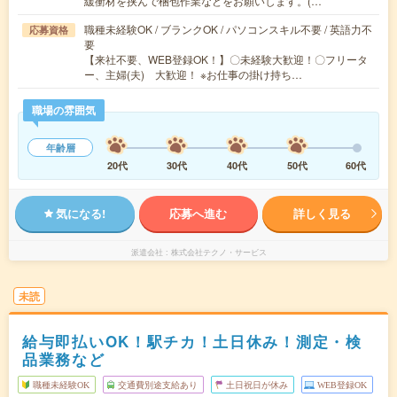
緩衝材を挟んで梱包作業などをお願いします。(…
職種未経験OK / ブランクOK / パソコンスキル不要 / 英語力不
応募資格
要
【来社不要、WEB登録OK！】〇未経験大歓迎！〇フリータ
ー、主婦(夫) 大歓迎！ ※お仕事の掛け持ち…
職場の雰囲気
年齢層
20代
30代
40代
50代
60代
気になる!
応募へ進む
詳しく見る
派遣会社
株式会社テクノ・サービス
未読
給与即払いOK！駅チカ！土日休み！測定・検
品業務など
職種未経験OK
交通費別途支給あり
土日祝日が休み
WEB登録OK