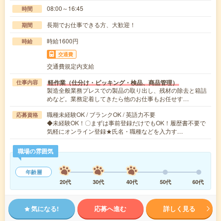
08:00～16:45
時間
長期でお仕事できる方、大歓迎！
期間
時給1600円
時給
交通費
交通費規定内支給
軽作業（仕分け・ピッキング・検品、商品管理）
仕事内容
製造全般業務プレスでの製品の取り出し、残材の除去と箱詰
めなど。業務定着してきたら他のお仕事もお任せす…
職種未経験OK / ブランクOK / 英語力不要
応募資格
◆未経験OK！〇まずは事前登録だけでもOK！履歴書不要で
気軽にオンライン登録★氏名・職種などを入力す…
職場の雰囲気
年齢層
20代
30代
40代
50代
60代
気になる!
応募へ進む
詳しく見る