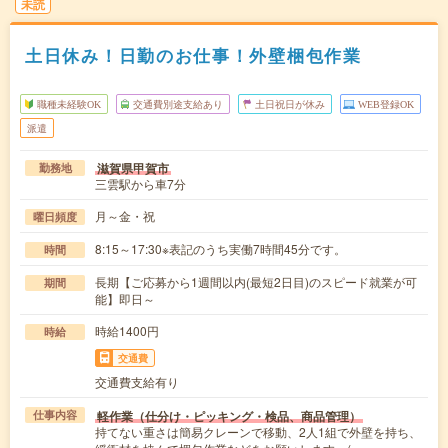
未読
土日休み！日勤のお仕事！外壁梱包作業
職種未経験OK
交通費別途支給あり
土日祝日が休み
WEB登録OK
派遣
滋賀県甲賀市
勤務地
三雲駅から車7分
月～金・祝
曜日頻度
8:15～17:30※表記のうち実働7時間45分です。
時間
長期【ご応募から1週間以内(最短2日目)のスピード就業が可
期間
能】即日～
時給1400円
時給
交通費
交通費支給有り
軽作業（仕分け・ピッキング・検品、商品管理）
仕事内容
持てない重さは簡易クレーンで移動、2人1組で外壁を持ち、