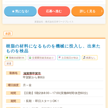
気になる!
応募へ進む
詳しく見る
派遣会社
株式会社日本ワークプレイス
未読
樹脂の材料になるものを機械に投入し、出来た
ものを検品
職種未経験OK
交通費別途支給あり
土日祝日が休み
残業なし
派遣
滋賀県甲賀市
勤務地
甲賀駅から車8分
月～金
曜日頻度
【日勤】5勤2休8:00～17:00(実働8時間/休憩60分)
時間
・長期 ・即日スタートOK！
期間