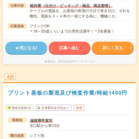
軽作業（仕分け・ピッキング・検品、商品管理）
仕事内容
ケーブルの電線を、お客様の希望の寸法で巻き付け、それを
梱包。電線を３～４本の一束にする為に、機械にセ…
ブランクOK
応募資格
＊18～55歳くらいまでの男性活躍中！＊3名募集！
気になる!
応募へ進む
詳しく見る
派遣会社
株式会社日本ワークプレイス
未読
プリント基板の製造及び検査作業/時給1450円
職種未経験OK
交通費別途支給あり
派遣
滋賀県甲賀市
勤務地
水口駅から車10分
シフト制
曜日頻度