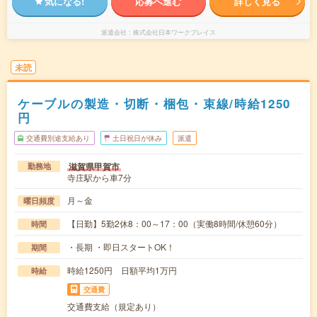
気になる!
応募へ進む
詳しく見る
派遣会社
株式会社日本ワークプレイス
未読
ケーブルの製造・切断・梱包・束線/時給1250
円
交通費別途支給あり
土日祝日が休み
派遣
滋賀県甲賀市
勤務地
寺庄駅から車7分
月～金
曜日頻度
【日勤】5勤2休8：00～17：00（実働8時間/休憩60分）
時間
・長期 ・即日スタートOK！
期間
時給1250円 日額平均1万円
時給
交通費
交通費支給（規定あり）