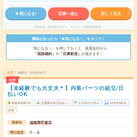
気になる!
応募へ進む
詳しく見る
派遣会社
株式会社テクノ・サービス（無期雇用派遣）
興味があったら「★気になる！」をタップ！
「気になる！」を押しておくと、派遣会社から
「面談確約」
や
「応募歓迎」
が届きます！
未読
掲載日
2026/08/07
NEW
【未経験でも大丈夫＊】内装パーツの組立/日
払いOK
職種未経験OK
交通費別途支給あり
土日祝日が休み
WEB登録OK
派遣
滋賀県甲賀市
勤務地
月～金
曜日頻度