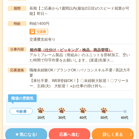
長期【ご応募から1週間以内(最短2日目)のスピード就業が可
期間
能】即日～
時給1400円
時給
交通費
交通費支給有り
軽作業（仕分け・ピッキング・検品、商品管理）
仕事内容
アルミフレーム製品（骨組み）のユニットを部材加工、空い
た時間で印字作業をお願いします。(派遣)先輩ス…
職種未経験OK / ブランクOK / パソコンスキル不要 / 英語力不
応募資格
要
【来社不要、WEB登録OK！】〇未経験大歓迎！〇フリータ
ー、主婦(夫) 大歓迎！ ※お仕事の掛け持ち…
職場の雰囲気
年齢層
20代
30代
40代
50代
60代
気になる!
応募へ進む
詳しく見る