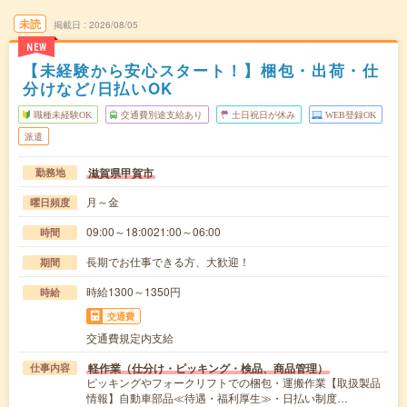
未読
掲載日
2026/08/05
NEW
【未経験から安心スタート！】梱包・出荷・仕
分けなど/日払いOK
職種未経験OK
交通費別途支給あり
土日祝日が休み
WEB登録OK
派遣
滋賀県甲賀市
勤務地
月～金
曜日頻度
09:00～18:0021:00～06:00
時間
長期でお仕事できる方、大歓迎！
期間
時給1300～1350円
時給
交通費
交通費規定内支給
軽作業（仕分け・ピッキング・検品、商品管理）
仕事内容
ピッキングやフォークリフトでの梱包・運搬作業【取扱製品
情報】自動車部品≪待遇・福利厚生≫・日払い制度…