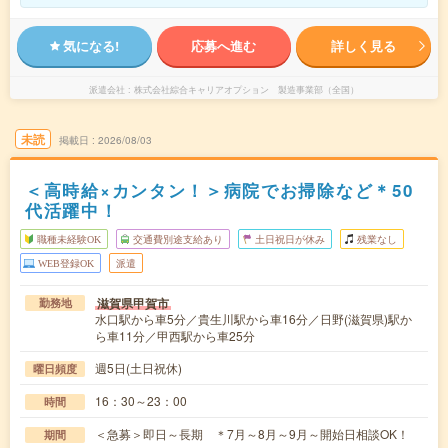
気になる!
応募へ進む
詳しく見る
派遣会社
株式会社綜合キャリアオプション 製造事業部（全国）
未読
掲載日
2026/08/03
＜高時給×カンタン！＞病院でお掃除など＊50
代活躍中！
職種未経験OK
交通費別途支給あり
土日祝日が休み
残業なし
WEB登録OK
派遣
滋賀県甲賀市
勤務地
水口駅から車5分／貴生川駅から車16分／日野(滋賀県)駅か
ら車11分／甲西駅から車25分
週5日(土日祝休)
曜日頻度
16：30～23：00
時間
＜急募＞即日～長期 ＊7月～8月～9月～開始日相談OK！
期間