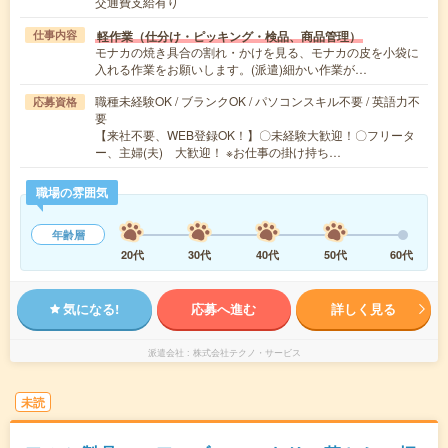
交通費支給有り
軽作業（仕分け・ピッキング・検品、商品管理）
仕事内容
モナカの焼き具合の割れ・かけを見る、モナカの皮を小袋に
入れる作業をお願いします。(派遣)細かい作業が…
職種未経験OK / ブランクOK / パソコンスキル不要 / 英語力不
応募資格
要
【来社不要、WEB登録OK！】〇未経験大歓迎！〇フリータ
ー、主婦(夫) 大歓迎！ ※お仕事の掛け持ち…
職場の雰囲気
年齢層
20代
30代
40代
50代
60代
気になる!
応募へ進む
詳しく見る
派遣会社
株式会社テクノ・サービス
未読