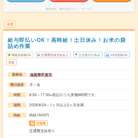
派遣会社
株式会社テクノ・サービス
未読
給与即払いOK！高時給！土日休み！お米の袋
詰め作業
職種未経験OK
交通費別途支給あり
土日祝日が休み
WEB登録OK
派遣
滋賀県甲賀市
勤務地
月～金
曜日頻度
8:30～17:30※表記のうち実働8時間です。
時間
2026/8/24～1ヶ月以上3ヶ月未満
期間
時給1600円
時給
交通費
交通費支給有り