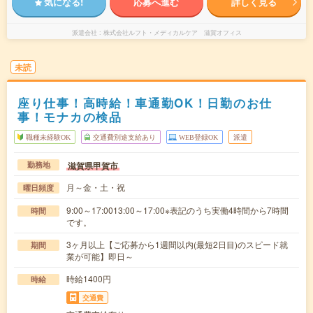
気になる!
応募へ進む
詳しく見る
派遣会社
株式会社ルフト・メディカルケア 滋賀オフィス
未読
座り仕事！高時給！車通勤OK！日勤のお仕
事！モナカの検品
職種未経験OK
交通費別途支給あり
WEB登録OK
派遣
滋賀県甲賀市
勤務地
月～金・土・祝
曜日頻度
9:00～17:0013:00～17:00※表記のうち実働4時間から7時間
時間
です。
3ヶ月以上【ご応募から1週間以内(最短2日目)のスピード就
期間
業が可能】即日～
時給1400円
時給
交通費