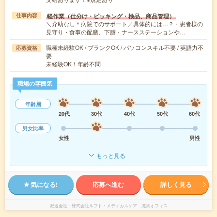
軽作業（仕分け・ピッキング・検品、商品管理）
仕事内容
＼介助なし＊病院でのサポート／具体的には…？・患者様の
見守り・食事の配膳、下膳・ナースステーションや…
職種未経験OK / ブランクOK / パソコンスキル不要 / 英語力不
応募資格
要
未経験OK！年齢不問
職場の雰囲気
年齢層
20代
30代
40代
50代
60代
男女比率
女性
男性
もっと見る
気になる!
応募へ進む
詳しく見る
派遣会社
株式会社ルフト・メディカルケア 滋賀オフィス