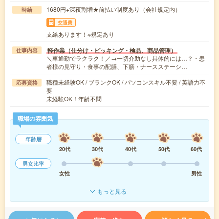
1680円+深夜割増★前払い制度あり（会社規定内）
時給
交通費
支給あります！※規定あり
軽作業（仕分け・ピッキング・検品、商品管理）
仕事内容
＼車通勤でラクラク！／→一切介助なし具体的には…？・患
者様の見守り・食事の配膳、下膳・ナースステーシ…
職種未経験OK / ブランクOK / パソコンスキル不要 / 英語力不
応募資格
要
未経験OK！年齢不問
職場の雰囲気
年齢層
20代
30代
40代
50代
60代
男女比率
女性
男性
もっと見る