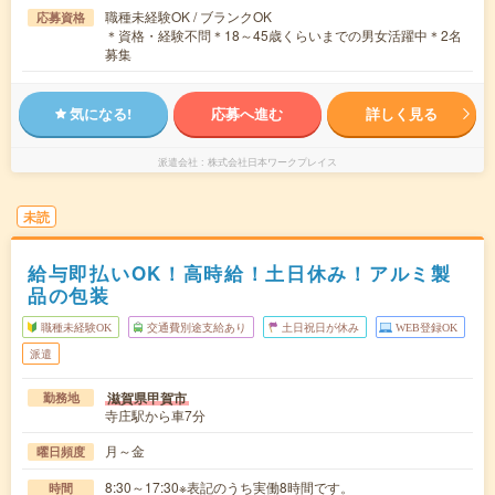
職種未経験OK / ブランクOK
応募資格
＊資格・経験不問＊18～45歳くらいまでの男女活躍中＊2名
募集
気になる!
応募へ進む
詳しく見る
派遣会社
株式会社日本ワークプレイス
未読
給与即払いOK！高時給！土日休み！アルミ製
品の包装
職種未経験OK
交通費別途支給あり
土日祝日が休み
WEB登録OK
派遣
滋賀県甲賀市
勤務地
寺庄駅から車7分
月～金
曜日頻度
8:30～17:30※表記のうち実働8時間です。
時間