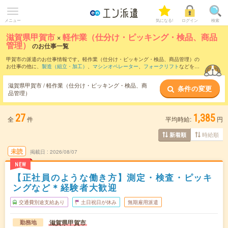
メニュー
気になる!
ログイン
検索
滋賀県甲賀市
×
軽作業（仕分け・ピッキング・検品、商品
管理）
のお仕事一覧
甲賀市の派遣のお仕事情報です。軽作業（仕分け・ピッキング・検品、商品管理）の
お仕事の他に、
製造（組立・加工）
、
マシンオペレーター
、
フォークリフト
などを取
り揃えています。さらに、
短期
・
単発
などの期間や、
職種未経験OK
などのこだわり条
件で絞り込んでいただけます。職種辞典：
軽作業（仕分け・ピッキング・検品、商品
滋賀県甲賀市 / 軽作業（仕分け・ピッキング・検品、商
条件の変更
管理）のお仕事とは？とは？
品管理）
27
1,385
全
件
平均時給:
円
時給順
新着順
未読
掲載日
2026/08/07
NEW
【正社員のような働き方】測定・検査・ピッキ
ングなど＊経験者大歓迎
交通費別途支給あり
土日祝日が休み
無期雇用派遣
滋賀県甲賀市
勤務地