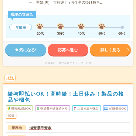
ー、主婦(夫) 大歓迎！ ※お仕事の掛け持ち…
職場の雰囲気
年齢層
20代
30代
40代
50代
60代
気になる!
応募へ進む
詳しく見る
派遣会社
株式会社テクノ・サービス
未読
給与即払いOK！高時給！土日休み！製品の検
品や梱包
職種未経験OK
交通費別途支給あり
土日祝日が休み
WEB登録OK
派遣
滋賀県甲賀市
勤務地