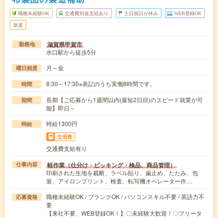
職種未経験OK
交通費別途支給あり
土日祝日が休み
WEB登録OK
派遣
滋賀県甲賀市
勤務地
水口駅から徒歩5分
月～金
曜日頻度
8:30～17:30※表記のうち実働8時間です。
時間
長期【ご応募から1週間以内(最短2日目)のスピード就業が可
期間
能】即日～
時給1300円
時給
交通費
交通費支給有り
軽作業（仕分け・ピッキング・検品、商品管理）
仕事内容
印刷された生地を裁断、ラベル貼り、歯止め、たたみ、包
装、アイロンプリント、検査、転写機オペレーター作…
職種未経験OK / ブランクOK / パソコンスキル不要 / 英語力不
応募資格
要
【来社不要、WEB登録OK！】〇未経験大歓迎！〇フリータ