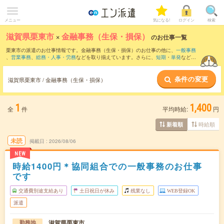
メニュー
気になる!
ログイン
検索
滋賀県栗東市
×
金融事務（生保・損保）
のお仕事一覧
栗東市の派遣のお仕事情報です。金融事務（生保・損保）のお仕事の他に、
一般事務
、
営業事務
、
総務・人事・労務
などを取り揃えています。さらに、
短期
・
単発
などの
期間や、
職種未経験OK
などのこだわり条件で絞り込んでいただけます。
条件の変更
滋賀県栗東市 / 金融事務（生保・損保）
1
1,400
全
件
平均時給:
円
時給順
新着順
未読
掲載日
2026/08/06
NEW
時給1400円＊協同組合での一般事務のお仕事
です
交通費別途支給あり
土日祝日が休み
残業なし
WEB登録OK
派遣
滋賀県栗東市
勤務地