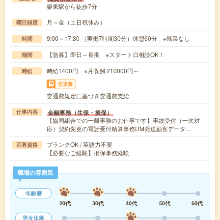
栗東駅から徒歩7分
月～金（土日祝休み）
曜日頻度
9:00～17:30 （実働7時間30分）休憩60分 ※残業なし
時間
【急募】即日～長期 ※スタート日相談OK！
期間
時給1400円 ※月収例 210000円～
時給
交通費
交通費規定に基づき交通費支給
金融事務（生保・損保）
仕事内容
【協同組合での一般事務のお仕事です】事故受付（一次対
応）契約変更の電話受付精算事務DM発送顧客データ…
ブランクOK / 英語力不要
応募資格
【必要なご経験】損保事務経験
職場の雰囲気
年齢層
20代
30代
40代
50代
60代
男女比率