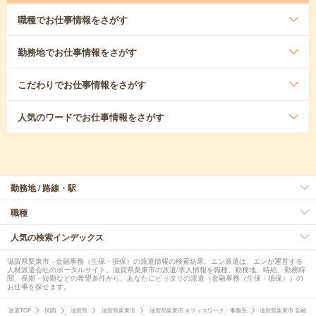
職種
でお仕事情報をさがす
勤務地
でお仕事情報をさがす
こだわり
でお仕事情報をさがす
人気のワード
でお仕事情報をさがす
勤務地 / 路線・駅
職種
人気の検索インデックス
滋賀県栗東市 - 金融事務（生保・損保）の派遣情報の検索結果。エン派遣は、エンが運営する
人材派遣会社のポータルサイト。滋賀県栗東市の派遣/求人情報を職種、勤務地、時給、勤務時
間、長期・短期などの希望条件から、あなたにピッタリの派遣（金融事務（生保・損保））の
お仕事を探せます。
派遣TOP
関西
滋賀県
滋賀県栗東市
滋賀県栗東市 オフィスワーク・事務系
滋賀県栗東市 金融