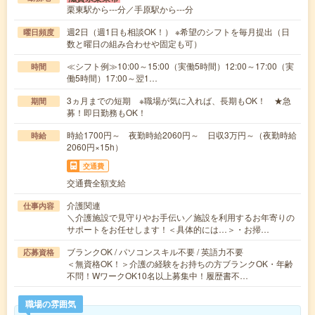
栗東駅から---分／手原駅から---分
週2日（週1日も相談OK！） ※希望のシフトを毎月提出（日
曜日頻度
数と曜日の組み合わせや固定も可）
≪シフト例≫10:00～15:00（実働5時間）12:00～17:00（実
時間
働5時間）17:00～翌1…
3ヵ月までの短期 ※職場が気に入れば、長期もOK！ ★急
期間
募！即日勤務もOK！
時給1700円～ 夜勤時給2060円～ 日収3万円～（夜勤時給
時給
2060円×15h）
交通費
交通費全額支給
介護関連
仕事内容
＼介護施設で見守りやお手伝い／施設を利用するお年寄りの
サポートをお任せします！＜具体的には…＞・お掃…
ブランクOK / パソコンスキル不要 / 英語力不要
応募資格
＜無資格OK！＞介護の経験をお持ちの方ブランクOK・年齢
不問！WワークOK10名以上募集中！履歴書不…
職場の雰囲気