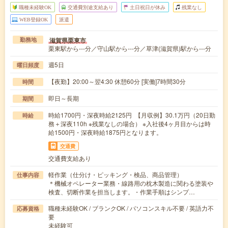
職種未経験OK
交通費別途支給あり
土日祝日が休み
残業なし
WEB登録OK
派遣
滋賀県栗東市
勤務地
栗東駅から---分／守山駅から---分／草津(滋賀県)駅から---分
週5日
曜日頻度
【夜勤】20:00～翌4:30 休憩60分 [実働]7時間30分
時間
即日～長期
期間
時給1700円・深夜時給2125円 【月収例】30.1万円（20日勤
時給
務＋深夜110h ※残業なしの場合） ※入社後4ヶ月目からは時
給1500円・深夜時給1875円となります。
交通費
交通費支給あり
軽作業（仕分け・ピッキング・検品、商品管理）
仕事内容
＊機械オペレーター業務・線路用の枕木製造に関わる塗装や
検査、切断作業を担当します。・作業手順はシンプ…
職種未経験OK / ブランクOK / パソコンスキル不要 / 英語力不
応募資格
要
未経験可