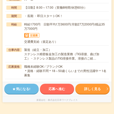
【日勤】8:00～17:00（実働8時間/休憩60分）
時間
・長期 ・即日スタートOK！
期間
時給1700円 日額平均1万3600円/月額27万2000円/残込35
時給
万7000円
交通費
交通費支給（規定あり）
製造（組立・加工）
仕事内容
ステンレス精密板金加工の製造業務（TIG溶接、曲げ加
工）・ステンレス製品のTIG溶接作業。溶接のご経…
職種未経験OK / ブランクOK
応募資格
＊資格・経験不問＊18～50歳くらいまでの男性活躍中＊1名
募集
気になる!
応募へ進む
詳しく見る
派遣会社
株式会社日本ワークプレイス