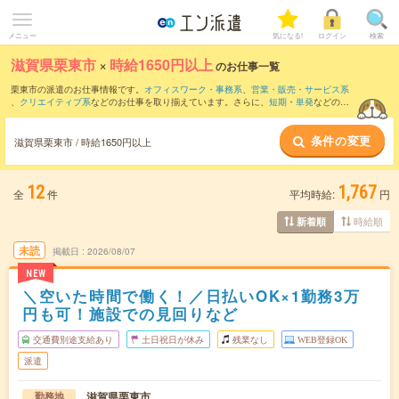
メニュー
気になる!
ログイン
検索
滋賀県栗東市
×
時給1650円以上
のお仕事一覧
栗東市の派遣のお仕事情報です。
オフィスワーク・事務系
、
営業・販売・サービス系
、
クリエイティブ系
などのお仕事を取り揃えています。さらに、
短期
・
単発
などの期
間や、
職種未経験OK
などのこだわり条件で絞り込んでいただけます。
条件の変更
滋賀県栗東市 / 時給1650円以上
12
1,767
全
件
平均時給:
円
時給順
新着順
未読
掲載日
2026/08/07
NEW
＼空いた時間で働く！／日払いOK×1勤務3万
円も可！施設での見回りなど
交通費別途支給あり
土日祝日が休み
残業なし
WEB登録OK
派遣
滋賀県栗東市
勤務地