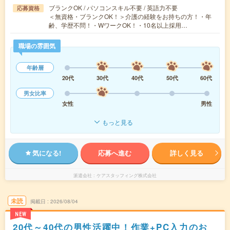
ブランクOK / パソコンスキル不要 / 英語力不要
応募資格
＜無資格・ブランクOK！＞介護の経験をお持ちの方！・年
齢、学歴不問！・WワークOK！・10名以上採用…
職場の雰囲気
年齢層
20代
30代
40代
50代
60代
男女比率
女性
男性
もっと見る
気になる!
応募へ進む
詳しく見る
派遣会社
ケアスタッフィング株式会社
未読
掲載日
2026/08/04
NEW
20代～40代の男性活躍中！作業+PC入力のお