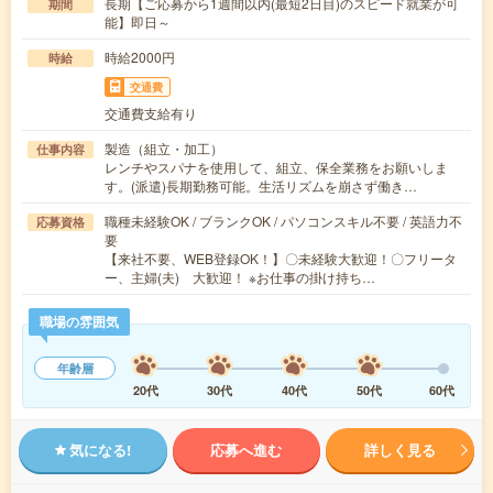
長期【ご応募から1週間以内(最短2日目)のスピード就業が可
期間
能】即日～
時給2000円
時給
交通費
交通費支給有り
製造（組立・加工）
仕事内容
レンチやスパナを使用して、組立、保全業務をお願いしま
す。(派遣)長期勤務可能。生活リズムを崩さず働き…
職種未経験OK / ブランクOK / パソコンスキル不要 / 英語力不
応募資格
要
【来社不要、WEB登録OK！】〇未経験大歓迎！〇フリータ
ー、主婦(夫) 大歓迎！ ※お仕事の掛け持ち…
職場の雰囲気
年齢層
20代
30代
40代
50代
60代
気になる!
応募へ進む
詳しく見る