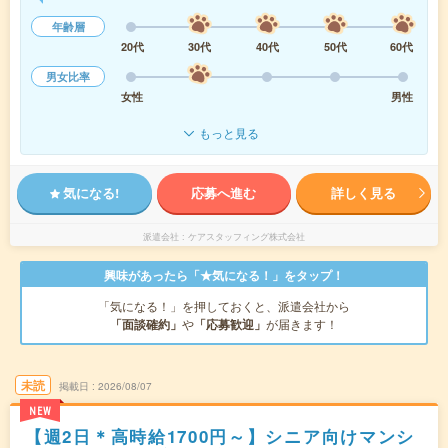
年齢層
20代
30代
40代
50代
60代
男女比率
女性
男性
もっと見る
気になる!
応募へ進む
詳しく見る
派遣会社
ケアスタッフィング株式会社
興味があったら「★気になる！」をタップ！
「気になる！」を押しておくと、派遣会社から
「面談確約」
や
「応募歓迎」
が届きます！
未読
掲載日
2026/08/07
NEW
【週2日＊高時給1700円～】シニア向けマンシ