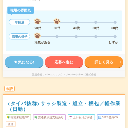
職場の雰囲気
年齢層
20代
30代
40代
50代
60代
職場の様子
活気がある
しずか
気になる!
応募へ進む
詳しく見る
派遣会社
パーソルファクトリーパートナーズ株式会社
未読
<タイパ抜群>サッシ製造・組立・梱包／軽作業
（日勤）
職種未経験OK
交通費別途支給あり
土日祝日が休み
WEB登録OK
派遣