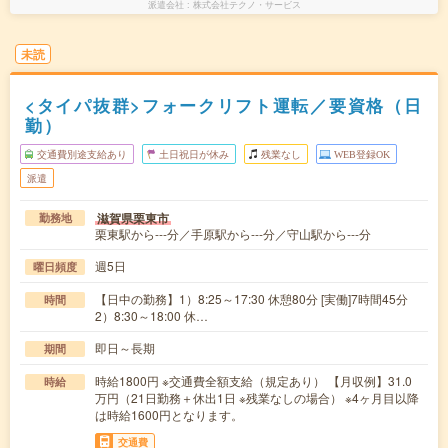
派遣会社
株式会社テクノ・サービス
未読
<タイパ抜群>フォークリフト運転／要資格（日
勤）
交通費別途支給あり
土日祝日が休み
残業なし
WEB登録OK
派遣
滋賀県栗東市
勤務地
栗東駅から---分／手原駅から---分／守山駅から---分
週5日
曜日頻度
【日中の勤務】1）8:25～17:30 休憩80分 [実働]7時間45分
時間
2）8:30～18:00 休…
即日～長期
期間
時給1800円 ※交通費全額支給（規定あり） 【月収例】31.0
時給
万円（21日勤務＋休出1日 ※残業なしの場合） ※4ヶ月目以降
は時給1600円となります。
交通費