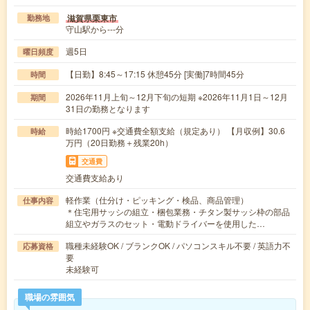
滋賀県栗東市
勤務地
守山駅から---分
週5日
曜日頻度
【日勤】8:45～17:15 休憩45分 [実働]7時間45分
時間
2026年11月上旬～12月下旬の短期 ※2026年11月1日～12月
期間
31日の勤務となります
時給1700円 ※交通費全額支給（規定あり） 【月収例】30.6
時給
万円（20日勤務＋残業20h）
交通費
交通費支給あり
軽作業（仕分け・ピッキング・検品、商品管理）
仕事内容
＊住宅用サッシの組立・梱包業務・チタン製サッシ枠の部品
組立やガラスのセット・電動ドライバーを使用した…
職種未経験OK / ブランクOK / パソコンスキル不要 / 英語力不
応募資格
要
未経験可
職場の雰囲気