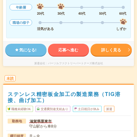
年齢層
20代
30代
40代
50代
60代
職場の様子
活気がある
しずか
気になる!
応募へ進む
詳しく見る
派遣会社
パーソルファクトリーパートナーズ株式会社
未読
ステンレス精密板金加工の製造業務（TIG溶
接、曲げ加工）
職種未経験OK
交通費別途支給あり
土日祝日が休み
派遣
滋賀県栗東市
勤務地
守山駅から車8分
月～金
曜日頻度