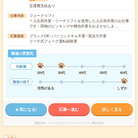
交通費支給あり
フォークリフト
仕事内容
＊入出荷作業・リーチリフトを使用した入出荷作業のお仕事
です・荷物のピッキングや梱包作業をおまかせしま…
ブランクOK / パソコンスキル不要 / 英語力不要
応募資格
リーチ式フォーク運転経験要
職場の雰囲気
年齢層
20代
30代
40代
50代
60代
職場の様子
活気がある
しずか
気になる!
応募へ進む
詳しく見る
派遣会社
パーソルファクトリーパートナーズ株式会社