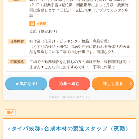
×21日＋残業手当 ※繁忙期・閑散期等によって月収・残業時
間は変動します ＊日払い・仮払いOK（アプリでカンタン申
請！）
交通費
支給（規定あり）
軽作業（仕分け・ピッキング・検品、商品管理）
仕事内容
【くすりの検品・梱包】点滴や注射に使われる液体状の医薬
品を製造している工場でのお仕事です。清潔なクリ…
工場での勤務経験をお持ちの方＊経験年数・経験職種は問い
応募資格
ません▼こんな方におすすめです！・丁寧に作業で…
気になる!
応募へ進む
詳しく見る
派遣会社
株式会社日本ケイテム
未読
<タイパ抜群>合成木材の製造スタッフ（夜勤）