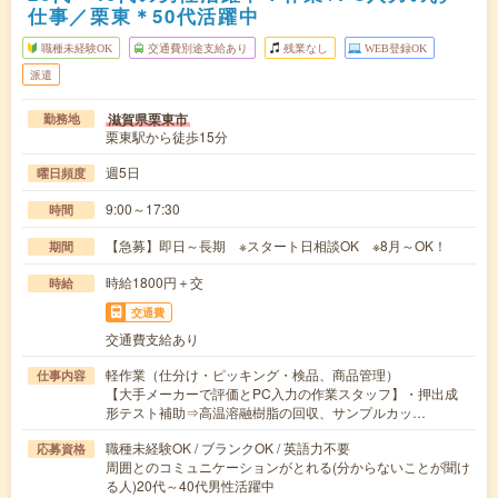
仕事／栗東＊50代活躍中
職種未経験OK
交通費別途支給あり
残業なし
WEB登録OK
派遣
滋賀県栗東市
勤務地
栗東駅から徒歩15分
週5日
曜日頻度
9:00～17:30
時間
【急募】即日～長期 ※スタート日相談OK ※8月～OK！
期間
時給1800円＋交
時給
交通費
交通費支給あり
軽作業（仕分け・ピッキング・検品、商品管理）
仕事内容
【大手メーカーで評価とPC入力の作業スタッフ】・押出成
形テスト補助⇒高温溶融樹脂の回収、サンプルカッ…
職種未経験OK / ブランクOK / 英語力不要
応募資格
周囲とのコミュニケーションがとれる(分からないことが聞け
る人)20代～40代男性活躍中