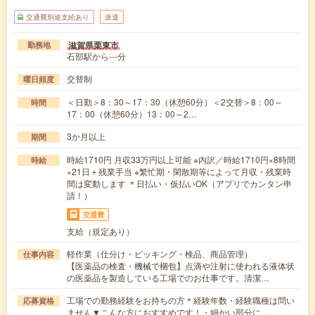
交通費別途支給あり
派遣
滋賀県栗東市
勤務地
石部駅から---分
交替制
曜日頻度
＜日勤＞8：30～17：30（休憩60分）＜2交替＞8：00～
時間
17：00（休憩60分）13：00～2…
3か月以上
期間
時給1710円 月収33万円以上可能 ※内訳／時給1710円×8時間
時給
×21日＋残業手当 ※繁忙期・閑散期等によって月収・残業時
間は変動します ＊日払い・仮払いOK（アプリでカンタン申
請！）
交通費
支給（規定あり）
軽作業（仕分け・ピッキング・検品、商品管理）
仕事内容
【医薬品の検査・機械で梱包】点滴や注射に使われる液体状
の医薬品を製造している工場でのお仕事です。清潔…
工場での勤務経験をお持ちの方＊経験年数・経験職種は問い
応募資格
ません▼こんな方におすすめです！・細かい部分に…