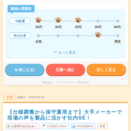
職場の雰囲気
年齢層
20代
30代
40代
50代
60代
男女比率
女性
男性
もっと見る
気になる!
応募へ進む
詳しく見る
派遣会社
マンパワーグループ株式会社
未読
掲載日
2026/08/03
【仕様調整から保守運用まで】大手メーカーで
現場の声を製品に活かす社内SE！
交通費別途支給あり
土日祝日が休み
WEB登録OK
派遣