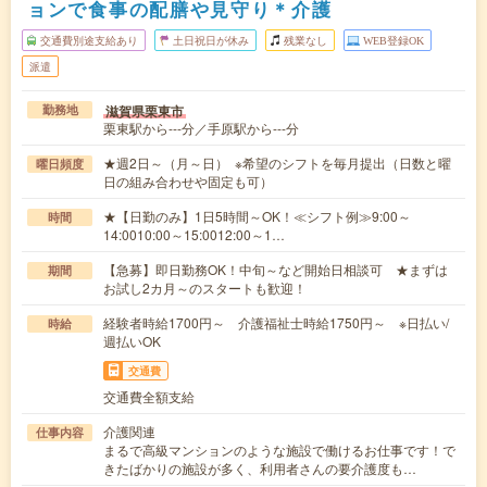
ョンで食事の配膳や見守り＊介護
交通費別途支給あり
土日祝日が休み
残業なし
WEB登録OK
派遣
滋賀県栗東市
勤務地
栗東駅から---分／手原駅から---分
★週2日～（月～日） ※希望のシフトを毎月提出（日数と曜
曜日頻度
日の組み合わせや固定も可）
★【日勤のみ】1日5時間～OK！≪シフト例≫9:00～
時間
14:0010:00～15:0012:00～1…
【急募】即日勤務OK！中旬～など開始日相談可 ★まずは
期間
お試し2カ月～のスタートも歓迎！
経験者時給1700円～ 介護福祉士時給1750円～ ※日払い/
時給
週払いOK
交通費
交通費全額支給
介護関連
仕事内容
まるで高級マンションのような施設で働けるお仕事です！で
きたばかりの施設が多く、利用者さんの要介護度も…