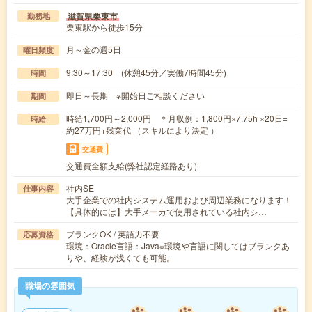
滋賀県栗東市
勤務地
栗東駅から徒歩15分
月～金の週5日
曜日頻度
9:30～17:30 (休憩45分／実働7時間45分)
時間
即日～長期 ※開始日ご相談ください
期間
時給1,700円～2,000円 ＊月収例：1,800円×7.75h ×20日=
時給
約27万円+残業代 （スキルにより決定 ）
交通費
交通費全額支給(弊社認定経路あり)
社内SE
仕事内容
大手企業での社内システム運用および周辺業務になります！
【具体的には】大手メーカで使用されている社内シ…
ブランクOK / 英語力不要
応募資格
環境：Oracle言語：Java※環境や言語に関してはブランクあ
りや、経験が浅くても可能。
職場の雰囲気