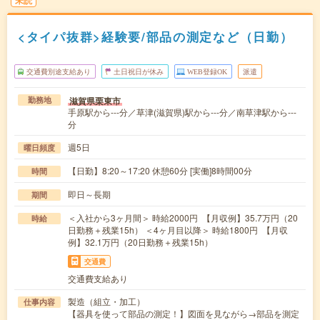
未読
<タイパ抜群>経験要/部品の測定など（日勤）
交通費別途支給あり
土日祝日が休み
WEB登録OK
派遣
滋賀県栗東市
勤務地
手原駅から---分／草津(滋賀県)駅から---分／南草津駅から---
分
週5日
曜日頻度
【日勤】8:20～17:20 休憩60分 [実働]8時間00分
時間
即日～長期
期間
＜入社から3ヶ月間＞ 時給2000円 【月収例】35.7万円（20
時給
日勤務＋残業15h） ＜4ヶ月目以降＞ 時給1800円 【月収
例】32.1万円（20日勤務＋残業15h）
交通費
交通費支給あり
製造（組立・加工）
仕事内容
【器具を使って部品の測定！】図面を見ながら→部品を測定