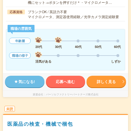
機にセット→ボタンを押すだけ＊・マイクロメータ…
ブランクOK / 英語力不要
応募資格
マイクロメータ、測定器使用経験／光学カメラ測定経験要
職場の雰囲気
年齢層
20代
30代
40代
50代
60代
職場の様子
活気がある
しずか
気になる!
応募へ進む
詳しく見る
派遣会社
パーソルファクトリーパートナーズ株式会社
未読
医薬品の検査・機械で梱包