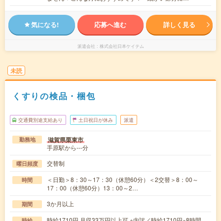
気になる!
応募へ進む
詳しく見る
派遣会社
株式会社日本ケイテム
未読
くすりの検品・梱包
交通費別途支給あり
土日祝日が休み
派遣
滋賀県栗東市
勤務地
手原駅から---分
交替制
曜日頻度
＜日勤＞8：30～17：30（休憩60分）＜2交替＞8：00～
時間
17：00（休憩60分）13：00～2…
3か月以上
期間
時給1710円 月収33万円以上可 ※内訳／時給1710円×8時間
時給