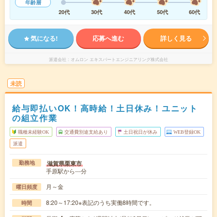
年齢層
20代
30代
40代
50代
60代
気になる!
応募へ進む
詳しく見る
派遣会社
オムロン エキスパートエンジニアリング株式会社
未読
給与即払いOK！高時給！土日休み！ユニット
の組立作業
職種未経験OK
交通費別途支給あり
土日祝日が休み
WEB登録OK
派遣
滋賀県栗東市
勤務地
手原駅から---分
月～金
曜日頻度
8:20～17:20※表記のうち実働8時間です。
時間