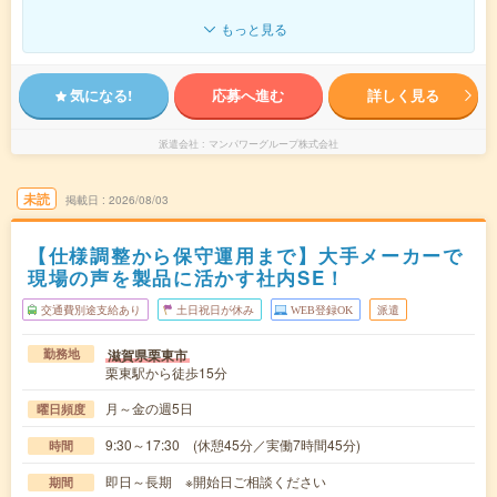
もっと見る
気になる!
応募へ進む
詳しく見る
派遣会社
マンパワーグループ株式会社
未読
掲載日
2026/08/03
【仕様調整から保守運用まで】大手メーカーで
現場の声を製品に活かす社内SE！
交通費別途支給あり
土日祝日が休み
WEB登録OK
派遣
滋賀県栗東市
勤務地
栗東駅から徒歩15分
月～金の週5日
曜日頻度
9:30～17:30 (休憩45分／実働7時間45分)
時間
即日～長期 ※開始日ご相談ください
期間