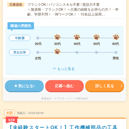
ブランクOK / パソコンスキル不要 / 英語力不要
応募資格
＜無資格・ブランクOK！＞介護の経験をお持ちの方！・年
齢、学歴不問！・WワークOK！・10名以上採用…
職場の雰囲気
年齢層
20代
30代
40代
50代
60代
男女比率
女性
男性
もっと見る
気になる!
応募へ進む
詳しく見る
派遣会社
ケアスタッフィング株式会社
未読
掲載日
2026/08/06
NEW
【未経験スタートOK！】工作機械部品の工具