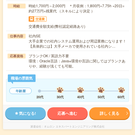
時給1,700円～2,000円 ＊月収例：1,800円×7.75h ×20日=
時給
約27万円+残業代 （スキルにより決定 ）
交通費
交通費全額支給(弊社認定経路あり)
社内SE
仕事内容
大手企業での社内システム運用および周辺業務になります！
【具体的には】大手メーカで使用されている社内シ…
ブランクOK / 英語力不要
応募資格
環境：Oracle言語：Java※環境や言語に関してはブランクあ
りや、経験が浅くても可能。
職場の雰囲気
年齢層
20代
30代
40代
50代
60代
気になる!
応募へ進む
詳しく見る
派遣会社
オムロン エキスパートエンジニアリング株式会社