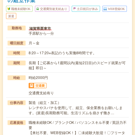
の組立作業
職種未経験OK
交通費別途支給あり
土日祝日が休み
WEB登録OK
派遣
滋賀県栗東市
勤務地
手原駅から---分
月～金
曜日頻度
8:20～17:20※表記のうち実働8時間です。
時間
長期【ご応募から1週間以内(最短2日目)のスピード就業が可
期間
能】即日～
時給2000円
時給
交通費
交通費支給有り
製造（組立・加工）
仕事内容
レンチやスパナを使用して、組立、保全業務をお願いしま
す。(派遣)長期勤務可能。生活リズムを崩さず働き…
職種未経験OK / ブランクOK / パソコンスキル不要 / 英語力不
応募資格
要
【来社不要、WEB登録OK！】〇未経験大歓迎！〇フリータ