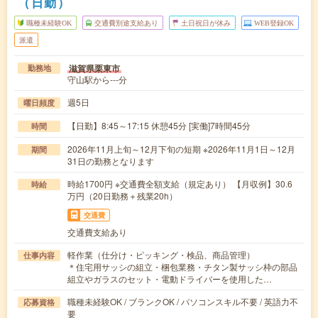
（日勤）
職種未経験OK
交通費別途支給あり
土日祝日が休み
WEB登録OK
派遣
滋賀県栗東市
勤務地
守山駅から---分
週5日
曜日頻度
【日勤】8:45～17:15 休憩45分 [実働]7時間45分
時間
2026年11月上旬～12月下旬の短期 ※2026年11月1日～12月
期間
31日の勤務となります
時給1700円 ※交通費全額支給（規定あり） 【月収例】30.6
時給
万円（20日勤務＋残業20h）
交通費
交通費支給あり
軽作業（仕分け・ピッキング・検品、商品管理）
仕事内容
＊住宅用サッシの組立・梱包業務・チタン製サッシ枠の部品
組立やガラスのセット・電動ドライバーを使用した…
職種未経験OK / ブランクOK / パソコンスキル不要 / 英語力不
応募資格
要