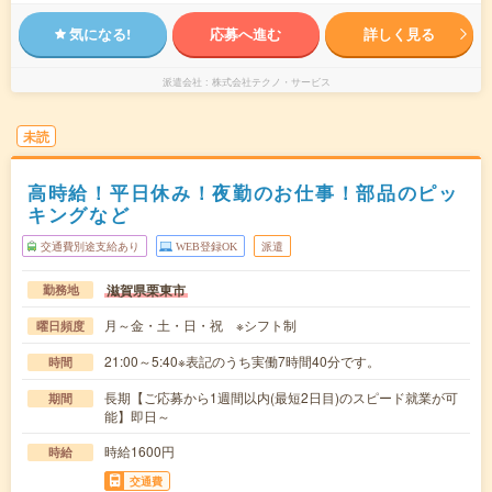
気になる!
応募へ進む
詳しく見る
派遣会社
株式会社テクノ・サービス
未読
高時給！平日休み！夜勤のお仕事！部品のピッ
キングなど
交通費別途支給あり
WEB登録OK
派遣
滋賀県栗東市
勤務地
月～金・土・日・祝 ※シフト制
曜日頻度
21:00～5:40※表記のうち実働7時間40分です。
時間
長期【ご応募から1週間以内(最短2日目)のスピード就業が可
期間
能】即日～
時給1600円
時給
交通費