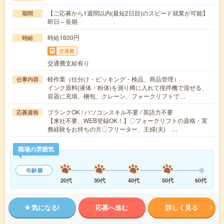
【ご応募から1週間以内(最短2日目)のスピード就業が可能】
期間
即日～長期
時給1600円
時給
交通費
交通費支給有り
軽作業（仕分け・ピッキング・検品、商品管理）
仕事内容
インク原料(液体・粉体)を測り樽に入れて撹拌機で混ぜる、
容器に充填、梱包、クレーン、フォークリフトで…
ブランクOK / パソコンスキル不要 / 英語力不要
応募資格
【来社不要、WEB登録OK！】〇フォークリフトの資格・実
務経験をお持ちの方〇フリーター、主婦(夫) …
職場の雰囲気
年齢層
20代
30代
40代
50代
60代
気になる!
応募へ進む
詳しく見る