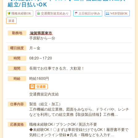
組立/日払いOK
職種未経験OK
交通費別途支給あり
土日祝日が休み
WEB登録OK
派遣
滋賀県栗東市
勤務地
手原駅から---分
月～金
曜日頻度
08:20～17:20
時間
長期でお仕事できる方、大歓迎！
期間
時給1600円
時給
交通費
交通費規定内支給
製造（組立・加工）
仕事内容
工作機械の組立業務。図面をみながら、ドライバや、レンチ
などを利用しての組立業務【取扱製品情報】工作機…
職種未経験OK / ブランクOK / 英語力不要
応募資格
◆未経験OK！〇まずは事前登録だけでもOK！履歴書不要で
気軽にオンライン登録★氏名・職種などを入力す…