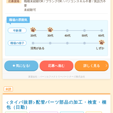
職種未経験OK / ブランクOK / パソコンスキル不要 / 英語力不
応募資格
要
未経験可
職場の雰囲気
年齢層
20代
30代
40代
50代
60代
職場の様子
活気がある
しずか
気になる!
応募へ進む
詳しく見る
派遣会社
パーソルファクトリーパートナーズ株式会社
未読
<タイパ抜群>配管パーツ部品の加工・検査・梱
包（日勤）