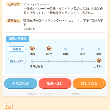
マシンオペレーター
仕事内容
＊機械オペレーター業務・樹脂パイプ製品の穴あけや塗装作
業を担当します。・機械操作を行いながら、製品の…
職種未経験OK / ブランクOK / パソコンスキル不要 / 英語力不
応募資格
要
未経験可
職場の雰囲気
年齢層
20代
30代
40代
50代
60代
職場の様子
活気がある
しずか
気になる!
応募へ進む
詳しく見る
派遣会社
パーソルファクトリーパートナーズ株式会社
未読