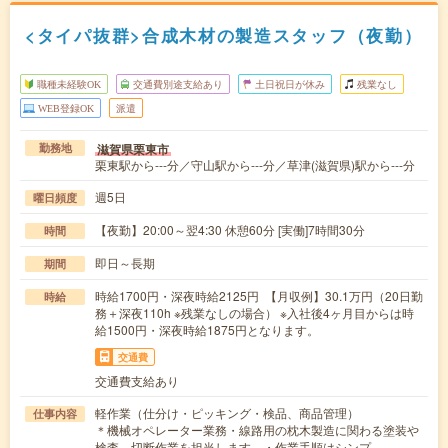
<タイパ抜群>合成木材の製造スタッフ（夜勤）
職種未経験OK
交通費別途支給あり
土日祝日が休み
残業なし
WEB登録OK
派遣
滋賀県栗東市
勤務地
栗東駅から---分／守山駅から---分／草津(滋賀県)駅から---分
週5日
曜日頻度
【夜勤】20:00～翌4:30 休憩60分 [実働]7時間30分
時間
即日～長期
期間
時給1700円・深夜時給2125円 【月収例】30.1万円（20日勤
時給
務＋深夜110h ※残業なしの場合） ※入社後4ヶ月目からは時
給1500円・深夜時給1875円となります。
交通費
交通費支給あり
軽作業（仕分け・ピッキング・検品、商品管理）
仕事内容
＊機械オペレーター業務・線路用の枕木製造に関わる塗装や
検査、切断作業を担当します。・作業手順はシンプ…