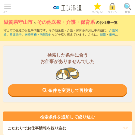
メニュー
気になる!
ログイン
検索
滋賀県守山市
×
その他医療・介護・保育系
のお仕事一覧
守山市の派遣のお仕事情報です。その他医療・介護・保育系のお仕事の他に、
介護関
連
、
看護助手
、
医療事務・病院受付
などを取り揃えています。さらに、
短期
・
単発
な
どの期間や、
職種未経験OK
などのこだわり条件で絞り込んでいただけます。
検索した条件に合う
お仕事がありませんでした
条件を変更して再検索
検索条件を追加して絞り込む
こだわり
でお仕事情報を絞り込む