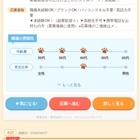
職種未経験OK / ブランクOK / パソコンスキル不要 / 英語力不
応募資格
要
▼未経験OK！（副業歓迎☆）▼高校生不可▼携帯電話をお
持ちの方（業務連絡に使用）※応募後のご連絡はメ…
職場の雰囲気
年齢層
20代
30代
40代
50代
60代
男女比率
女性
男性
もっと見る
気になる!
応募へ進む
詳しく見る
派遣会社
株式会社バイトレ（キャムコムグループ）
未読
掲載日
2026/08/07