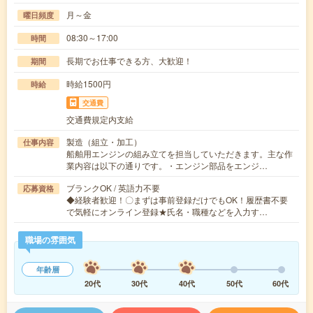
月～金
曜日頻度
08:30～17:00
時間
長期でお仕事できる方、大歓迎！
期間
時給1500円
時給
交通費
交通費規定内支給
製造（組立・加工）
仕事内容
船舶用エンジンの組み立てを担当していただきます。主な作
業内容は以下の通りです。・エンジン部品をエンジ…
ブランクOK / 英語力不要
応募資格
◆経験者歓迎！〇まずは事前登録だけでもOK！履歴書不要
で気軽にオンライン登録★氏名・職種などを入力す…
職場の雰囲気
年齢層
20代
30代
40代
50代
60代