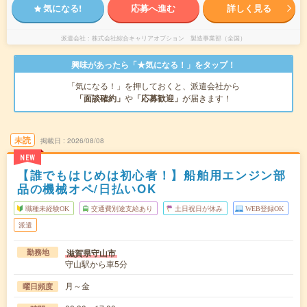
気になる!
応募へ進む
詳しく見る
派遣会社
株式会社綜合キャリアオプション 製造事業部（全国）
興味があったら「★気になる！」をタップ！
「気になる！」を押しておくと、派遣会社から
「面談確約」
や
「応募歓迎」
が届きます！
未読
掲載日
2026/08/08
NEW
【誰でもはじめは初心者！】船舶用エンジン部
品の機械オペ/日払いOK
職種未経験OK
交通費別途支給あり
土日祝日が休み
WEB登録OK
派遣
滋賀県守山市
勤務地
守山駅から車5分
月～金
曜日頻度