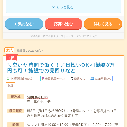
もっと見る
気になる!
応募へ進む
詳しく見る
派遣会社
株式会社スタッフサービス・エンジニアリング
未読
掲載日
2026/08/07
NEW
＼空いた時間で働く！／日払いOK×1勤務3万
円も可！施設での見回りなど
交通費別途支給あり
土日祝日が休み
残業なし
WEB登録OK
派遣
滋賀県守山市
勤務地
守山駅から---分
週2日（週1日も相談OK！） ※希望のシフトを毎月提出（日
曜日頻度
数と曜日の組み合わせや固定も可）
≪シフト例≫10:00～15:00（実働5時間）12:00～17:00（実
時間