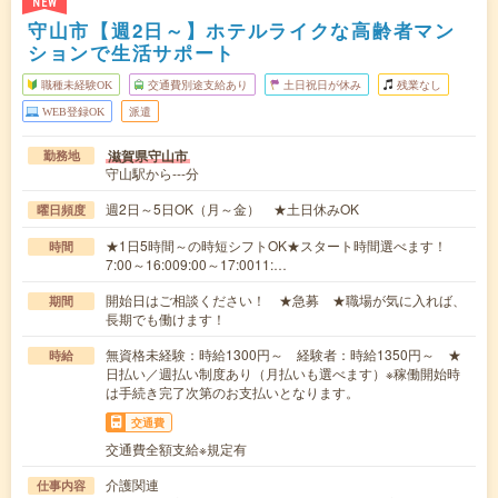
NEW
守山市【週2日～】ホテルライクな高齢者マン
ションで生活サポート
職種未経験OK
交通費別途支給あり
土日祝日が休み
残業なし
WEB登録OK
派遣
滋賀県守山市
勤務地
守山駅から---分
週2日～5日OK（月～金） ★土日休みOK
曜日頻度
★1日5時間～の時短シフトOK★スタート時間選べます！
時間
7:00～16:009:00～17:0011:…
開始日はご相談ください！ ★急募 ★職場が気に入れば、
期間
長期でも働けます！
無資格未経験：時給1300円～ 経験者：時給1350円～ ★
時給
日払い／週払い制度あり（月払いも選べます）※稼働開始時
は手続き完了次第のお支払いとなります。
交通費
交通費全額支給※規定有
介護関連
仕事内容