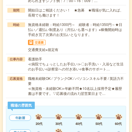
められますシフト例：7：00～16：009：…
開始日はご相談ください！ ★急募 ★職場が気に入れば、
期間
長期でも働けます！
無資格未経験：時給1300円～ 経験者：時給1350円～★日
時給
払い／週払い制度あり（月払いも選べます）※稼働開始時は
手続き完了次第のお支払いとなります。
交通費
交通費支給※規定有
看護助手
仕事内容
≪病院でちょっとしたお手伝い≫〇お手洗い・入浴など生活
のお手伝い○診察室への付き添い○食事のサポート…
職種未経験OK / ブランクOK / パソコンスキル不要 / 英語力不
応募資格
要
≪無資格・未経験OK≫年齢不問★10名以上採用予定★履歴
書は不要です。▽応募後の流れ1)翌営業日まで…
職場の雰囲気
年齢層
20代
30代
40代
50代
60代