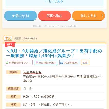
もっと見る
気になる!
応募へ進む
詳しく見る
派遣会社
パーソルテンプスタッフ株式会社
未読
掲載日
2026/08/06
NEW
＼8月・9月開始／旭化成グループ！出荷手配の
一般事務＊時給1,450円×残業少！
交通費別途支給あり
土日祝日が休み
WEB登録OK
派遣
滋賀県守山市
勤務地
守山駅から車10分／野洲駅から車10分／草津(滋賀県)駅から
車20分
月～金
曜日頻度
9:00～17:00（休憩60分）
時間
8月・9月 ＊開始日、相談可能です！
期間