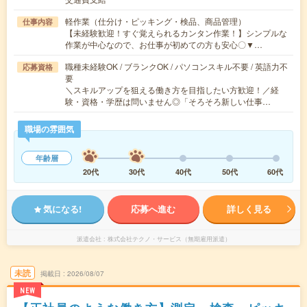
軽作業（仕分け・ピッキング・検品、商品管理）
仕事内容
【未経験歓迎！すぐ覚えられるカンタン作業！】シンプルな
作業が中心なので、お仕事が初めての方も安心〇▼…
職種未経験OK / ブランクOK / パソコンスキル不要 / 英語力不
応募資格
要
＼スキルアップを狙える働き方を目指したい方歓迎！／経
験・資格・学歴は問いません◎「そろそろ新しい仕事…
職場の雰囲気
年齢層
20代
30代
40代
50代
60代
気になる!
応募へ進む
詳しく見る
派遣会社
株式会社テクノ・サービス（無期雇用派遣）
未読
掲載日
2026/08/07
NEW