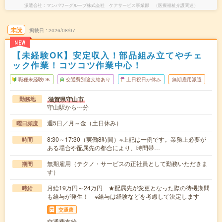
派遣会社
マンパワーグループ株式会社 ケアサービス事業部 （医療福祉介護関連）
未読
掲載日
2026/08/07
NEW
【未経験OK】安定収入！部品組み立てやチェ
ック作業！コツコツ作業中心！
職種未経験OK
交通費別途支給あり
土日祝日が休み
無期雇用派遣
滋賀県守山市
勤務地
守山駅から---分
週5日／月～金（土日休み）
曜日頻度
8:30～17:30（実働8時間）※上記は一例です。業務上必要が
時間
ある場合や配属先の都合により、時間帯…
無期雇用（テクノ・サービスの正社員として勤務いただきま
期間
す）
月給19万円～24万円 ★配属先が変更となった際の待機期間
時給
も給与が発生！ ※給与は経験などを考慮して決定します
交通費
交通費支給