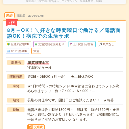
派遣会社
株式会社綜合キャリアオプション 製造事業部（全国）
未読
掲載日
2026/08/08
NEW
8月～OK！＼好きな時間曜日で働ける／電話面
談OK！病院での生活サポ
職種未経験OK
交通費別途支給あり
土日祝日が休み
残業なし
WEB登録OK
派遣
滋賀県守山市
勤務地
守山駅から---分
週2日～5日OK（月～金） ★土日休みOK
曜日頻度
★1日5時間～の時短シフトOK★都合に合わせてシフトが決
時間
められますシフト例：7：00～16：009：…
長期のお仕事です。開始日はご相談ください！ ★急募
期間
無資格未経験：時給1300円～ 経験者：時給1350円～★日
時給
払い／週払い制度あり（月払いも選べます）※稼働開始時は
手続き完了次第のお支払いとなります。
交通費