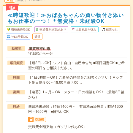
NEW
≪時短歓迎！≫おばあちゃんの買い物付き添い
もお仕事の一つ！＊無資格・未経験OK
職種未経験OK
交通費別途支給あり
土日祝日が休み
残業なし
WEB登録OK
派遣
滋賀県守山市
勤務地
守山駅から---分
【週2日～OK】シフト自由・自己申告制 ■曜日固定OK ■ご希
曜日頻度
望の曜日をご相談ください。
【1日5時間～OK】ご希望の時間をご相談ください！▼シフ
時間
ト例日勤 9:00～18:00早番 7:00…
【急募】1ヶ月～OK！スタート日の相談もOK！（最短2日後
期間
から）
無資格未経験：時給1400円～ 有資格or経験者：時給1600
時給
円～1650円 ■日払いOK
交通費
交通費全額支給（ガソリン代もOK）