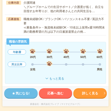
介護関連
仕事内容
＼グループホームでの生活サポート／介護度が低く、自立を
目指すお年寄りが、他の利用者さんとの共同生活を…
職種未経験OK / ブランクOK / パソコンスキル不要 / 英語力不
応募資格
要
≪募集条件≫・無資格未経験OK・10名以上採用※週16時間未
満の勤務希望の方は以下の日雇派遣禁止の例…
職場の雰囲気
年齢層
20代
30代
40代
50代
60代
男女比率
女性
男性
もっと見る
気になる!
応募へ進む
詳しく見る
派遣会社
株式会社ブレイブ（マイナビグループ）