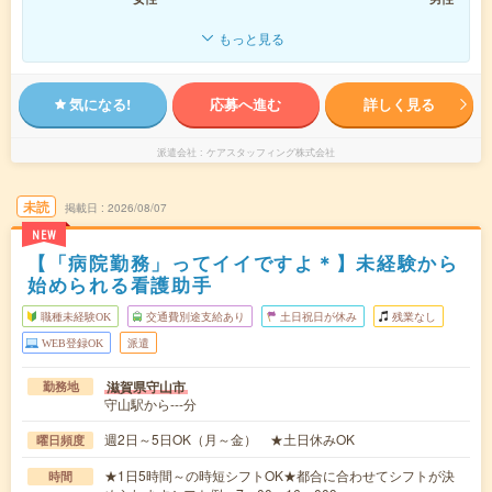
もっと見る
気になる!
応募へ進む
詳しく見る
派遣会社
ケアスタッフィング株式会社
未読
掲載日
2026/08/07
NEW
【「病院勤務」ってイイですよ＊】未経験から
始められる看護助手
職種未経験OK
交通費別途支給あり
土日祝日が休み
残業なし
WEB登録OK
派遣
滋賀県守山市
勤務地
守山駅から---分
週2日～5日OK（月～金） ★土日休みOK
曜日頻度
★1日5時間～の時短シフトOK★都合に合わせてシフトが決
時間