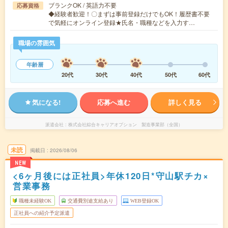
ブランクOK / 英語力不要
応募資格
◆経験者歓迎！〇まずは事前登録だけでもOK！履歴書不要
で気軽にオンライン登録★氏名・職種などを入力す…
職場の雰囲気
年齢層
20代
30代
40代
50代
60代
気になる!
応募へ進む
詳しく見る
派遣会社
株式会社綜合キャリアオプション 製造事業部（全国）
未読
掲載日
2026/08/06
NEW
<6ヶ月後には正社員>年休120日*守山駅チカ×
営業事務
職種未経験OK
交通費別途支給あり
WEB登録OK
正社員への紹介予定派遣