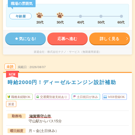
職場の雰囲気
年齢層
20代
30代
40代
50代
60代
気になる!
応募へ進む
詳しく見る
派遣会社
株式会社テクノ・サービス（無期雇用派遣）
未読
掲載日
2026/08/07
NEW
時給2000円！ディーゼルエンジン設計補助
職種未経験OK
交通費別途支給あり
土日祝日が休み
WEB登録OK
派遣
滋賀県守山市
勤務地
守山駅からバス15分
月～金(土日休み）
曜日頻度