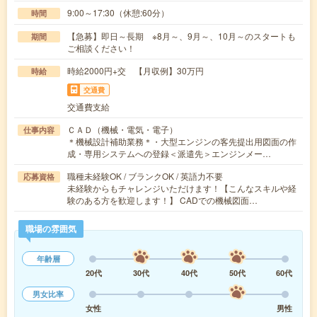
9:00～17:30（休憩:60分）
時間
【急募】即日～長期 ※8月～、9月～、10月～のスタートも
期間
ご相談ください！
時給2000円+交 【月収例】30万円
時給
交通費
交通費支給
ＣＡＤ（機械・電気・電子）
仕事内容
＊機械設計補助業務＊・大型エンジンの客先提出用図面の作
成・専用システムへの登録＜派遣先＞エンジンメー…
職種未経験OK / ブランクOK / 英語力不要
応募資格
未経験からもチャレンジいただけます！【こんなスキルや経
験のある方を歓迎します！】 CADでの機械図面…
職場の雰囲気
年齢層
20代
30代
40代
50代
60代
男女比率
女性
男性