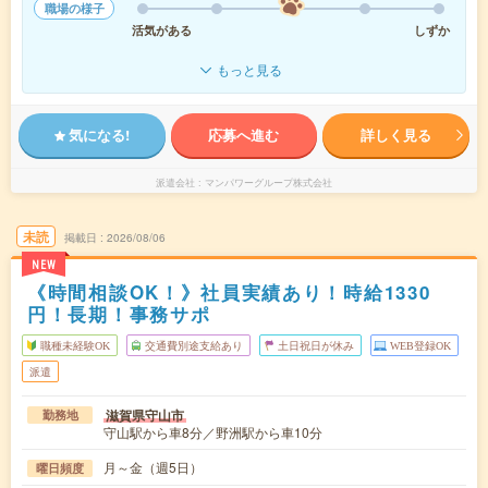
職場の様子
活気がある
しずか
もっと見る
気になる!
応募へ進む
詳しく見る
派遣会社
マンパワーグループ株式会社
未読
掲載日
2026/08/06
NEW
《時間相談OK！》社員実績あり！時給1330
円！長期！事務サポ
職種未経験OK
交通費別途支給あり
土日祝日が休み
WEB登録OK
派遣
滋賀県守山市
勤務地
守山駅から車8分／野洲駅から車10分
月～金（週5日）
曜日頻度