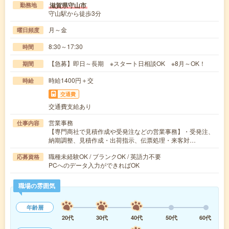
滋賀県守山市
勤務地
守山駅から徒歩3分
月～金
曜日頻度
8:30～17:30
時間
【急募】即日～長期 ※スタート日相談OK ※8月～OK！
期間
時給1400円＋交
時給
交通費
交通費支給あり
営業事務
仕事内容
【専門商社で見積作成や受発注などの営業事務】・受発注、
納期調整、見積作成・出荷指示、伝票処理・来客対…
職種未経験OK / ブランクOK / 英語力不要
応募資格
PCへのデータ入力ができればOK
職場の雰囲気
年齢層
20代
30代
40代
50代
60代