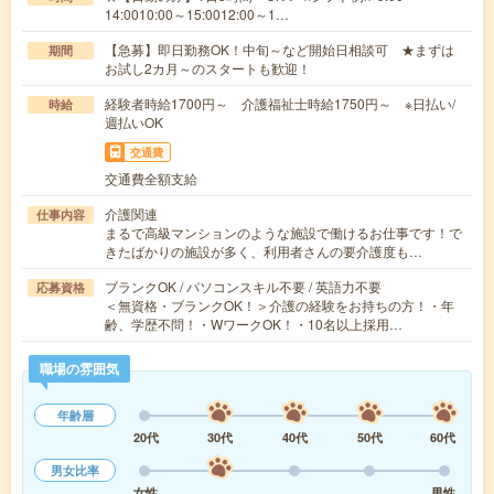
14:0010:00～15:0012:00～1…
【急募】即日勤務OK！中旬～など開始日相談可 ★まずは
期間
お試し2カ月～のスタートも歓迎！
経験者時給1700円～ 介護福祉士時給1750円～ ※日払い/
時給
週払いOK
交通費
交通費全額支給
介護関連
仕事内容
まるで高級マンションのような施設で働けるお仕事です！で
きたばかりの施設が多く、利用者さんの要介護度も…
ブランクOK / パソコンスキル不要 / 英語力不要
応募資格
＜無資格・ブランクOK！＞介護の経験をお持ちの方！・年
齢、学歴不問！・WワークOK！・10名以上採用…
職場の雰囲気
年齢層
20代
30代
40代
50代
60代
男女比率
女性
男性