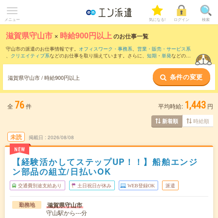
メニュー
気になる!
ログイン
検索
滋賀県守山市
×
時給900円以上
のお仕事一覧
守山市の派遣のお仕事情報です。
オフィスワーク・事務系
、
営業・販売・サービス系
、
クリエイティブ系
などのお仕事を取り揃えています。さらに、
短期
・
単発
などの期
間や、
職種未経験OK
などのこだわり条件で絞り込んでいただけます。
条件の変更
時給
1100円以上
・
1800円以上
の求人はこちら
滋賀県守山市 / 時給900円以上
当サイトでは法令を遵守し、最低賃金以上の求人のみを掲載しています。
76
1,443
全
件
平均時給:
円
時給順
新着順
未読
掲載日
2026/08/08
NEW
【経験活かしてステップUP！！】船舶エンジ
ン部品の組立/日払いOK
交通費別途支給あり
土日祝日が休み
WEB登録OK
派遣
滋賀県守山市
勤務地
守山駅から---分