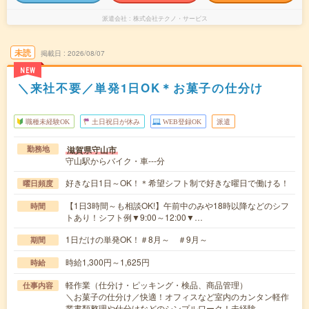
派遣会社
株式会社テクノ・サービス
未読
掲載日
2026/08/07
NEW
＼来社不要／単発1日OK＊お菓子の仕分け
職種未経験OK
土日祝日が休み
WEB登録OK
派遣
滋賀県守山市
勤務地
守山駅からバイク・車---分
好きな日1日～OK！＊希望シフト制で好きな曜日で働ける！
曜日頻度
【1日3時間～も相談OK!】午前中のみや18時以降などのシフ
時間
トあり！シフト例▼9:00～12:00▼…
1日だけの単発OK！＃8月～ ＃9月～
期間
時給1,300円～1,625円
時給
軽作業（仕分け・ピッキング・検品、商品管理）
仕事内容
＼お菓子の仕分け／快適！オフィスなど室内のカンタン軽作
業書類整理や仕分けなどのシンプルワーク！未経験…