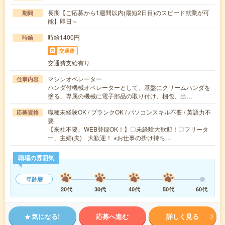
長期【ご応募から1週間以内(最短2日目)のスピード就業が可
期間
能】即日～
時給1400円
時給
交通費
交通費支給有り
マシンオペレーター
仕事内容
ハンダ付機械オペレーターとして、基盤にクリームハンダを
塗る、専属の機械に電子部品の取り付け、梱包、出…
職種未経験OK / ブランクOK / パソコンスキル不要 / 英語力不
応募資格
要
【来社不要、WEB登録OK！】〇未経験大歓迎！〇フリータ
ー、主婦(夫) 大歓迎！ ※お仕事の掛け持ち…
職場の雰囲気
年齢層
20代
30代
40代
50代
60代
気になる!
応募へ進む
詳しく見る