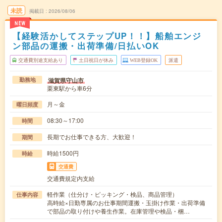
未読
掲載日
2026/08/06
NEW
【経験活かしてステップUP！！】船舶エンジ
ン部品の運搬・出荷準備/日払いOK
交通費別途支給あり
土日祝日が休み
WEB登録OK
派遣
滋賀県守山市
勤務地
栗東駅から車6分
月～金
曜日頻度
08:30～17:00
時間
長期でお仕事できる方、大歓迎！
期間
時給1500円
時給
交通費
交通費規定内支給
軽作業（仕分け・ピッキング・検品、商品管理）
仕事内容
高時給×日勤専属のお仕事期間運搬・玉掛け作業・出荷準備
で部品の取り付けや養生作業。在庫管理や検品・梱…