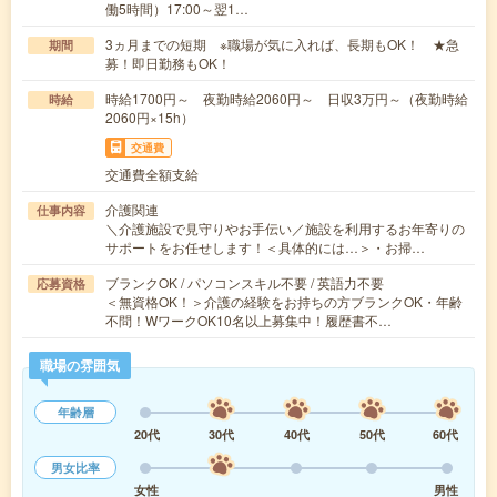
働5時間）17:00～翌1…
3ヵ月までの短期 ※職場が気に入れば、長期もOK！ ★急
期間
募！即日勤務もOK！
時給1700円～ 夜勤時給2060円～ 日収3万円～（夜勤時給
時給
2060円×15h）
交通費
交通費全額支給
介護関連
仕事内容
＼介護施設で見守りやお手伝い／施設を利用するお年寄りの
サポートをお任せします！＜具体的には…＞・お掃…
ブランクOK / パソコンスキル不要 / 英語力不要
応募資格
＜無資格OK！＞介護の経験をお持ちの方ブランクOK・年齢
不問！WワークOK10名以上募集中！履歴書不…
職場の雰囲気
年齢層
20代
30代
40代
50代
60代
男女比率
女性
男性