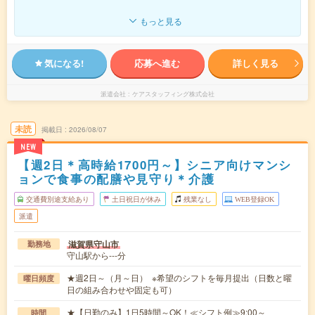
もっと見る
気になる!
応募へ進む
詳しく見る
派遣会社
ケアスタッフィング株式会社
未読
掲載日
2026/08/07
NEW
【週2日＊高時給1700円～】シニア向けマンシ
ョンで食事の配膳や見守り＊介護
交通費別途支給あり
土日祝日が休み
残業なし
WEB登録OK
派遣
滋賀県守山市
勤務地
守山駅から---分
★週2日～（月～日） ※希望のシフトを毎月提出（日数と曜
曜日頻度
日の組み合わせや固定も可）
★【日勤のみ】1日5時間～OK！≪シフト例≫9:00～
時間