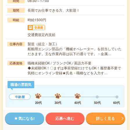
08:30～17:00
時間
長期でお仕事できる方、大歓迎！
期間
時給1500円
時給
交通費
交通費規定内支給
製造（組立・加工）
仕事内容
船舶用エンジン部品の「機械オペレーター」を担当していた
だきます。主な作業内容は以下の通りです。・金属…
職種未経験OK / ブランクOK / 英語力不要
応募資格
◆未経験OK！〇まずは事前登録だけでもOK！履歴書不要で
気軽にオンライン登録★氏名・職種などを入力す…
職場の雰囲気
年齢層
20代
30代
40代
50代
60代
気になる!
応募へ進む
詳しく見る