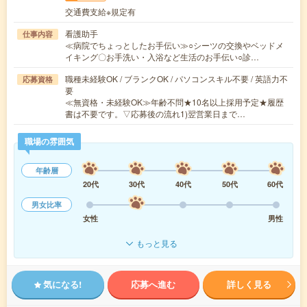
交通費支給※規定有
看護助手
仕事内容
≪病院でちょっとしたお手伝い≫○シーツの交換やベッドメ
イキング〇お手洗い・入浴など生活のお手伝い○診…
職種未経験OK / ブランクOK / パソコンスキル不要 / 英語力不
応募資格
要
≪無資格・未経験OK≫年齢不問★10名以上採用予定★履歴
書は不要です。▽応募後の流れ1)翌営業日まで…
職場の雰囲気
年齢層
20代
30代
40代
50代
60代
男女比率
女性
男性
もっと見る
気になる!
応募へ進む
詳しく見る