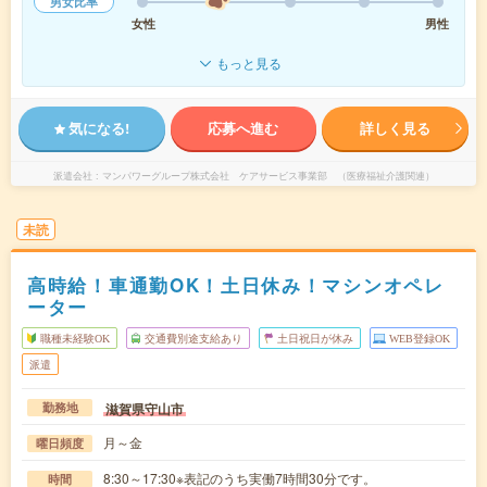
男女比率
女性
男性
もっと見る
気になる!
応募へ進む
詳しく見る
派遣会社
マンパワーグループ株式会社 ケアサービス事業部 （医療福祉介護関連）
未読
高時給！車通勤OK！土日休み！マシンオペレ
ーター
職種未経験OK
交通費別途支給あり
土日祝日が休み
WEB登録OK
派遣
滋賀県守山市
勤務地
月～金
曜日頻度
8:30～17:30※表記のうち実働7時間30分です。
時間