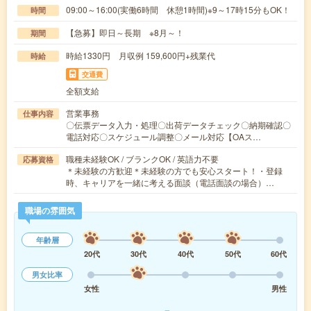
09:00～16:00(実働6時間 休憩1時間)※9～17時15分もOK！
時間
【急募】即日～長期 ※8月～！
期間
時給1330円 月収例 159,600円+残業代
時給
交通費
全額支給
営業事務
仕事内容
〇伝票データ入力・処理〇出荷データチェック〇納期確認〇
電話対応〇スケジュール調整〇メール対応【OAス…
職種未経験OK / ブランクOK / 英語力不要
応募資格
＊未経験の方歓迎＊未経験の方でも安心スタート！・登録
時、キャリアを一緒に考える面談（電話面談の場合）…
職場の雰囲気
年齢層
20代
30代
40代
50代
60代
男女比率
女性
男性