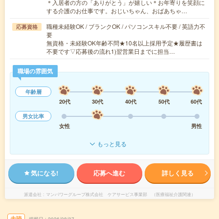
＊入居者の方の「ありがとう」が嬉しい＊お年寄りを笑顔に
する介護のお仕事です。おじいちゃん、おばあちゃ…
職種未経験OK / ブランクOK / パソコンスキル不要 / 英語力不
応募資格
要
無資格・未経験OK年齢不問★10名以上採用予定★履歴書は
不要です▽応募後の流れ1)翌営業日までに担当…
職場の雰囲気
年齢層
20代
30代
40代
50代
60代
男女比率
女性
男性
もっと見る
気になる!
応募へ進む
詳しく見る
派遣会社
マンパワーグループ株式会社 ケアサービス事業部 （医療福祉介護関連）
未読
掲載日
2026/08/07