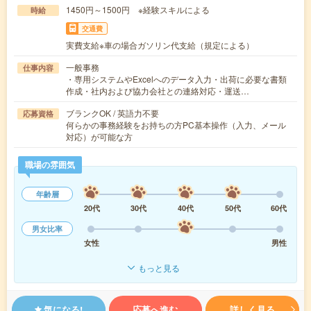
1450円～1500円 ※経験スキルによる
時給
交通費
実費支給※車の場合ガソリン代支給（規定による）
一般事務
仕事内容
・専用システムやExcelへのデータ入力・出荷に必要な書類
作成・社内および協力会社との連絡対応・運送…
ブランクOK / 英語力不要
応募資格
何らかの事務経験をお持ちの方PC基本操作（入力、メール
対応）が可能な方
職場の雰囲気
年齢層
20代
30代
40代
50代
60代
男女比率
女性
男性
もっと見る
気になる!
応募へ進む
詳しく見る