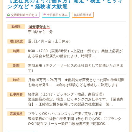
【正社員のような働き方】測定・検査・ピッキ
ングなど＊経験者大歓迎
交通費別途支給あり
土日祝日が休み
無期雇用派遣
滋賀県守山市
勤務地
守山駅から---分
週5日／月～金（土日休み）
曜日頻度
8:30～17:30（実働8時間）※上記は一例です。業務上必要が
時間
ある場合や配属先の都合により、時間帯…
無期雇用（テクノ・サービスの正社員として勤務いただきま
期間
す）
月給19万円～24万円 ★配属先が変更となった際の待機期間
時給
も給与が発生！ ※給与は経験などを考慮して決定します
軽作業（仕分け・ピッキング・検品、商品管理）
仕事内容
製造部品の測定、検査、ピッキングのお仕事です。【業務内
容】・圧縮測定機を使用しての製品の強度測定・製…
ブランクOK / パソコンスキル不要 / 英語力不要
応募資格
製造業務のご経験〇年数不問（数か月でもOK）〇ブランク
OK〇現在フリーター歓迎〇履歴書不要で応募OK…