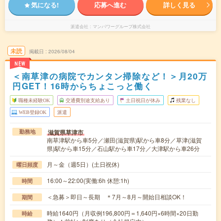
気になる!
応募へ進む
詳しく見る
派遣会社
マンパワーグループ株式会社
未読
掲載日
2026/08/04
NEW
＜南草津の病院でカンタン掃除など！＞月20万
円GET！16時からちょこっと働く
職種未経験OK
交通費別途支給あり
土日祝日が休み
残業なし
WEB登録OK
派遣
滋賀県草津市
勤務地
南草津駅から車5分／瀬田(滋賀県)駅から車8分／草津(滋賀
県)駅から車15分／石山駅から車17分／大津駅から車26分
月～金（週5日）(土日祝休)
曜日頻度
16:00～22:00(実働:6h 休憩:1h)
時間
＜急募＞即日～長期 ＊7月～8月～開始日相談OK！
期間
時給1640円（月収例196,800円＝1,640円×6時間×20日勤
時給