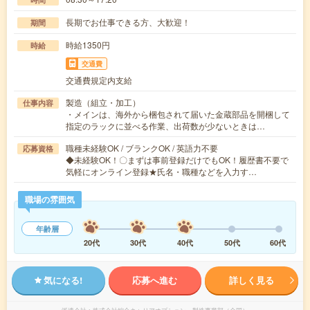
長期でお仕事できる方、大歓迎！
期間
時給1350円
時給
交通費
交通費規定内支給
製造（組立・加工）
仕事内容
・メインは、海外から梱包されて届いた金蔵部品を開梱して
指定のラックに並べる作業、出荷数が少ないときは…
職種未経験OK / ブランクOK / 英語力不要
応募資格
◆未経験OK！〇まずは事前登録だけでもOK！履歴書不要で
気軽にオンライン登録★氏名・職種などを入力す…
職場の雰囲気
年齢層
20代
30代
40代
50代
60代
気になる!
応募へ進む
詳しく見る