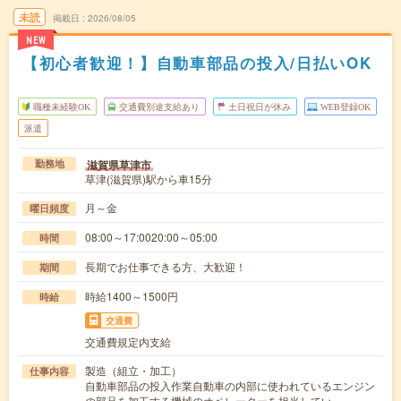
未読
掲載日
2026/08/05
NEW
【初心者歓迎！】自動車部品の投入/日払いOK
職種未経験OK
交通費別途支給あり
土日祝日が休み
WEB登録OK
派遣
滋賀県草津市
勤務地
草津(滋賀県)駅から車15分
月～金
曜日頻度
08:00～17:0020:00～05:00
時間
長期でお仕事できる方、大歓迎！
期間
時給1400～1500円
時給
交通費
交通費規定内支給
製造（組立・加工）
仕事内容
自動車部品の投入作業自動車の内部に使われているエンジン
の部品を加工する機械のオペレーターを担当してい…