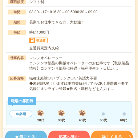
シフト制
曜日頻度
08:30～17:1016:30～00:5000:30～09:00
時間
長期でお仕事できる方、大歓迎！
期間
時給1300円
時給
交通費
交通費規定内支給
マシンオペレーター
仕事内容
コンデンサ部品の機械オペレーターのお仕事です【取扱製品
情報】コンデンサ部品≪待遇・福利厚生≫・日払い…
職種未経験OK / ブランクOK / 英語力不要
応募資格
◆未経験OK！〇まずは事前登録だけでもOK！履歴書不要で
気軽にオンライン登録★氏名・職種などを入力す…
職場の雰囲気
年齢層
20代
30代
40代
50代
60代
気になる!
応募へ進む
詳しく見る