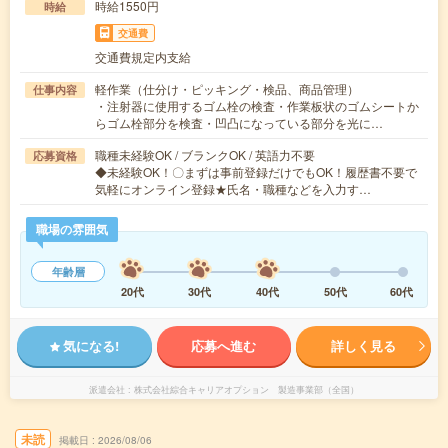
時給1550円
時給
交通費
交通費規定内支給
軽作業（仕分け・ピッキング・検品、商品管理）
仕事内容
・注射器に使用するゴム栓の検査・作業板状のゴムシートか
らゴム栓部分を検査・凹凸になっている部分を光に…
職種未経験OK / ブランクOK / 英語力不要
応募資格
◆未経験OK！〇まずは事前登録だけでもOK！履歴書不要で
気軽にオンライン登録★氏名・職種などを入力す…
職場の雰囲気
年齢層
20代
30代
40代
50代
60代
気になる!
応募へ進む
詳しく見る
派遣会社
株式会社綜合キャリアオプション 製造事業部（全国）
未読
掲載日
2026/08/06