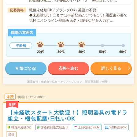
職種未経験OK / ブランクOK / 英語力不要
応募資格
◆未経験OK！〇まずは事前登録だけでもOK！履歴書不要で
気軽にオンライン登録★氏名・職種などを入力す…
職場の雰囲気
年齢層
20代
30代
40代
50代
60代
気になる!
応募へ進む
詳しく見る
派遣会社
株式会社綜合キャリアオプション 製造事業部（全国）
未読
掲載日
2026/08/05
NEW
【未経験スタート大歓迎！】照明器具の電ドラ
組立・梱包配膳/日払いOK
職種未経験OK
交通費別途支給あり
土日祝日が休み
WEB登録OK
派遣