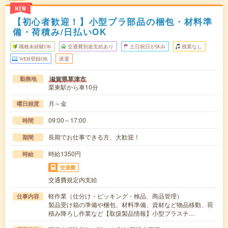
NEW
【初心者歓迎！】小型プラ部品の梱包・材料準
備・荷積み/日払いOK
職種未経験OK
交通費別途支給あり
土日祝日が休み
残業なし
WEB登録OK
派遣
滋賀県草津市
勤務地
栗東駅から車10分
月～金
曜日頻度
09:00～17:00
時間
長期でお仕事できる方、大歓迎！
期間
時給1350円
時給
交通費
交通費規定内支給
軽作業（仕分け・ピッキング・検品、商品管理）
仕事内容
製品受け箱の準備や梱包、材料準備、資材など物品移動、荷
積み降ろし作業など【取扱製品情報】小型プラスチ…