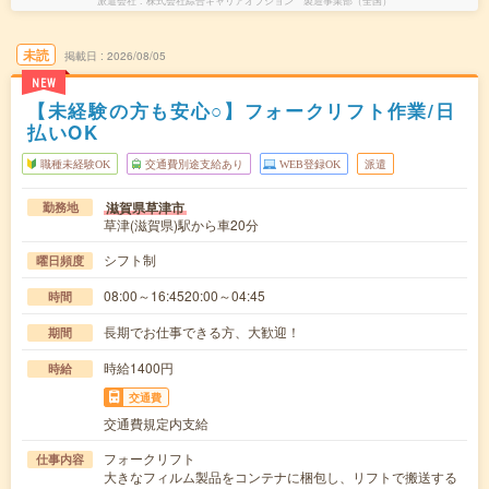
派遣会社
株式会社綜合キャリアオプション 製造事業部（全国）
未読
掲載日
2026/08/05
NEW
【未経験の方も安心○】フォークリフト作業/日
払いOK
職種未経験OK
交通費別途支給あり
WEB登録OK
派遣
滋賀県草津市
勤務地
草津(滋賀県)駅から車20分
シフト制
曜日頻度
08:00～16:4520:00～04:45
時間
長期でお仕事できる方、大歓迎！
期間
時給1400円
時給
交通費
交通費規定内支給
フォークリフト
仕事内容
大きなフィルム製品をコンテナに梱包し、リフトで搬送する