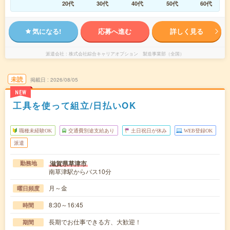
20代
30代
40代
50代
60代
気になる!
応募へ進む
詳しく見る
派遣会社
株式会社綜合キャリアオプション 製造事業部（全国）
未読
掲載日
2026/08/05
NEW
工具を使って組立/日払いOK
職種未経験OK
交通費別途支給あり
土日祝日が休み
WEB登録OK
派遣
滋賀県草津市
勤務地
南草津駅からバス10分
月～金
曜日頻度
8:30～16:45
時間
長期でお仕事できる方、大歓迎！
期間