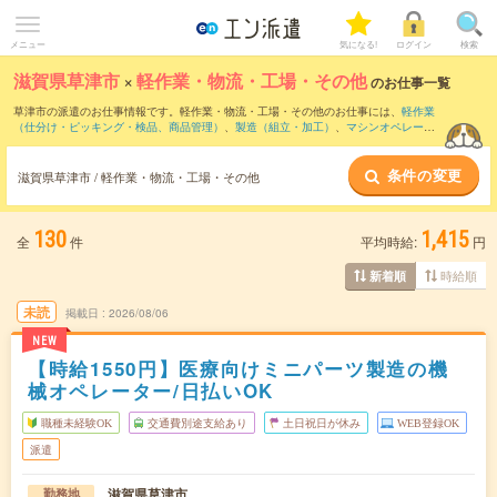
メニュー
気になる!
ログイン
検索
滋賀県草津市
×
軽作業・物流・工場・その他
のお仕事一覧
草津市の派遣のお仕事情報です。軽作業・物流・工場・その他のお仕事には、
軽作業
（仕分け・ピッキング・検品、商品管理）
、
製造（組立・加工）
、
マシンオペレータ
ー
などがあります。さらに、
短期
・
単発
などの期間や、
職種未経験OK
などのこだわり
条件で絞り込んでいただけます。
条件の変更
滋賀県草津市 / 軽作業・物流・工場・その他
130
1,415
全
件
平均時給:
円
時給順
新着順
未読
掲載日
2026/08/06
NEW
【時給1550円】医療向けミニパーツ製造の機
械オペレーター/日払いOK
職種未経験OK
交通費別途支給あり
土日祝日が休み
WEB登録OK
派遣
滋賀県草津市
勤務地