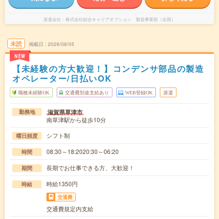
派遣会社
株式会社綜合キャリアオプション 製造事業部（全国）
未読
掲載日
2026/08/05
NEW
【未経験の方大歓迎！】コンデンサ部品の製造
オペレーター/日払いOK
職種未経験OK
交通費別途支給あり
WEB登録OK
派遣
滋賀県草津市
勤務地
南草津駅から徒歩10分
シフト制
曜日頻度
08:30～18:2020:30～06:20
時間
長期でお仕事できる方、大歓迎！
期間
時給1350円
時給
交通費
交通費規定内支給