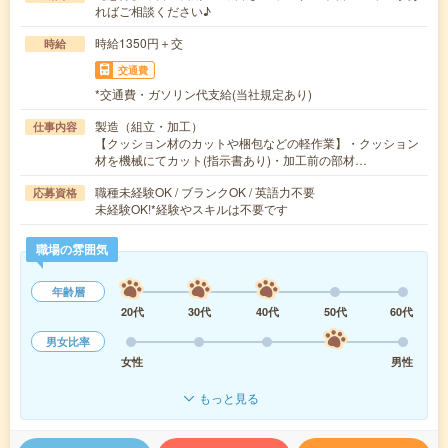
ればご相談ください♪
時給1350円＋交
時給
交通費
*交通費・ガソリン代支給(当社規定あり)
製造（組立・加工）
仕事内容
【クッション材のカットや梱包などの軽作業】・クッション
材を機械にてカット(指示書あり)・加工前の部材…
職種未経験OK / ブランクOK / 英語力不要
応募資格
未経験OK!*経験やスキルは不要です
職場の雰囲気
年齢層
20代
30代
40代
50代
60代
男女比率
女性
男性
もっと見る