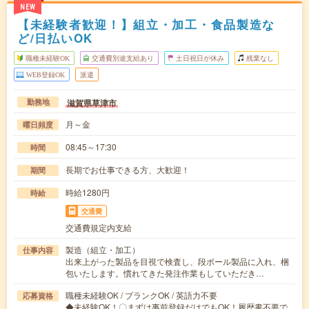
NEW
【未経験者歓迎！】組立・加工・食品製造な
ど/日払いOK
職種未経験OK
交通費別途支給あり
土日祝日が休み
残業なし
WEB登録OK
派遣
滋賀県草津市
勤務地
月～金
曜日頻度
08:45～17:30
時間
長期でお仕事できる方、大歓迎！
期間
時給1280円
時給
交通費
交通費規定内支給
製造（組立・加工）
仕事内容
出来上がった製品を目視で検査し、段ボール製品に入れ、梱
包いたします。慣れてきた発注作業もしていただき…
職種未経験OK / ブランクOK / 英語力不要
応募資格
◆未経験OK！〇まずは事前登録だけでもOK！履歴書不要で