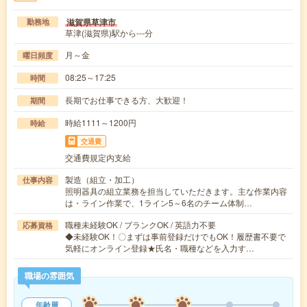
滋賀県草津市
勤務地
草津(滋賀県)駅から---分
月～金
曜日頻度
08:25～17:25
時間
長期でお仕事できる方、大歓迎！
期間
時給1111～1200円
時給
交通費
交通費規定内支給
製造（組立・加工）
仕事内容
照明器具の組立業務を担当していただきます。主な作業内容
は・ライン作業で、1ライン5～6名のチーム体制…
職種未経験OK / ブランクOK / 英語力不要
応募資格
◆未経験OK！〇まずは事前登録だけでもOK！履歴書不要で
気軽にオンライン登録★氏名・職種などを入力す…
職場の雰囲気
年齢層