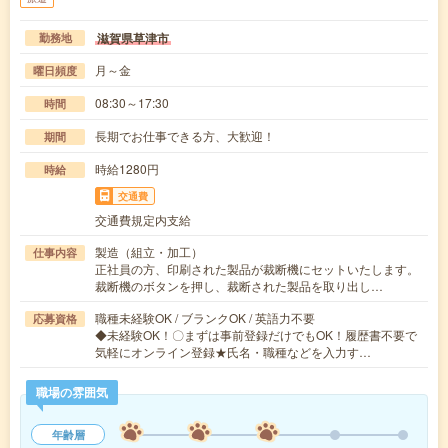
滋賀県草津市
勤務地
月～金
曜日頻度
08:30～17:30
時間
長期でお仕事できる方、大歓迎！
期間
時給1280円
時給
交通費
交通費規定内支給
製造（組立・加工）
仕事内容
正社員の方、印刷された製品が裁断機にセットいたします。
裁断機のボタンを押し、裁断された製品を取り出し…
職種未経験OK / ブランクOK / 英語力不要
応募資格
◆未経験OK！〇まずは事前登録だけでもOK！履歴書不要で
気軽にオンライン登録★氏名・職種などを入力す…
職場の雰囲気
年齢層