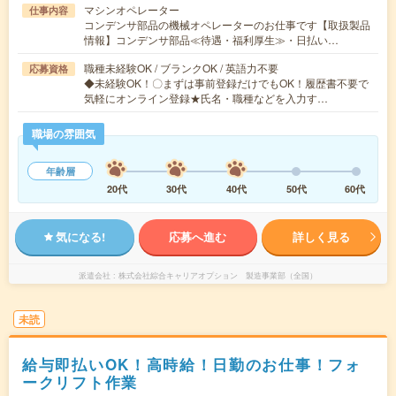
マシンオペレーター
仕事内容
コンデンサ部品の機械オペレーターのお仕事です【取扱製品
情報】コンデンサ部品≪待遇・福利厚生≫・日払い…
職種未経験OK / ブランクOK / 英語力不要
応募資格
◆未経験OK！〇まずは事前登録だけでもOK！履歴書不要で
気軽にオンライン登録★氏名・職種などを入力す…
職場の雰囲気
年齢層
20代
30代
40代
50代
60代
気になる!
応募へ進む
詳しく見る
派遣会社
株式会社綜合キャリアオプション 製造事業部（全国）
未読
給与即払いOK！高時給！日勤のお仕事！フォ
ークリフト作業