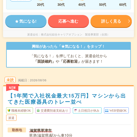
20代
30代
40代
50代
60代
気になる!
応募へ進む
詳しく見る
派遣会社
株式会社綜合キャリアオプション 製造事業部（全国）
興味があったら「★気になる！」をタップ！
「気になる！」を押しておくと、派遣会社から
「面談確約」
や
「応募歓迎」
が届きます！
未読
掲載日
2026/08/06
NEW
【1年間で入社祝金最大15万円】マシンから出
てきた医療器具のトレー並べ
職種未経験OK
交通費別途支給あり
土日祝日が休み
WEB登録OK
派遣
滋賀県草津市
勤務地
草津(滋賀県)駅から車10分