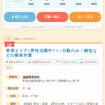
20代
30代
40代
50代
60代
気になる!
応募へ進む
詳しく見る
派遣会社
株式会社綜合キャリアオプション 製造事業部（全国）
未読
掲載日
2026/08/04
NEW
草津エリア<男性活躍中↑↑>日勤のみ！梱包な
どの簡単作業
職種未経験OK
交通費別途支給あり
土日祝日が休み
WEB登録OK
派遣
滋賀県草津市
勤務地
草津(滋賀県)駅から車10分／栗東駅から車7分
月～金
曜日頻度
8:30～17:20
時間
【急募】即日～長期 ※即日もOK、スタート日のご希望があ
期間