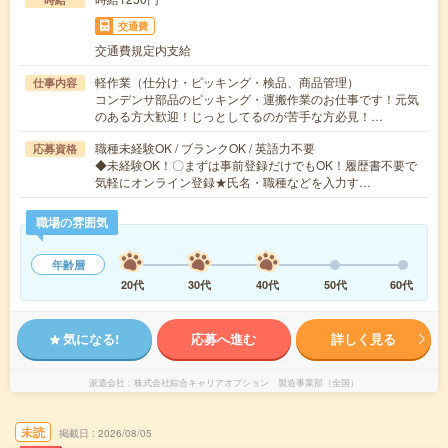
交通費
交通費規定内支給
軽作業（仕分け・ピッキング・検品、商品管理）
仕事内容
コンデンサ部品のピッキング・運搬作業のお仕事です！元気
のある方大歓迎！じっとしてるのが苦手な方必見！…
職種未経験OK / ブランクOK / 英語力不要
応募資格
◆未経験OK！〇まずは事前登録だけでもOK！履歴書不要で
気軽にオンライン登録★氏名・職種などを入力す…
職場の雰囲気
年齢層
20代
30代
40代
50代
60代
気になる!
応募へ進む
詳しく見る
派遣会社
株式会社綜合キャリアオプション 製造事業部（全国）
未読
掲載日
2026/08/05