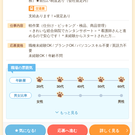
務）★前払い制度あり（会社規定内）
交通費
支給あります！※規定あり
軽作業（仕分け・ピッキング・検品、商品管理）
仕事内容
＜きれいな総合病院でカンタンサポート＞＊看護師さんと進
めるので安心です！＊未経験からスタートされた方…
職種未経験OK / ブランクOK / パソコンスキル不要 / 英語力不
応募資格
要
未経験OK！年齢不問
職場の雰囲気
年齢層
20代
30代
40代
50代
60代
男女比率
女性
男性
もっと見る
気になる!
応募へ進む
詳しく見る