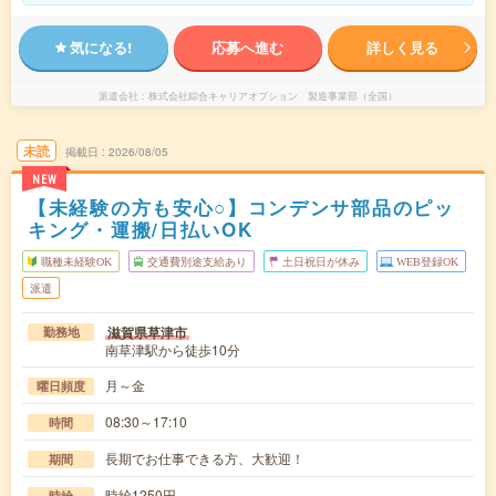
気になる!
応募へ進む
詳しく見る
派遣会社
株式会社綜合キャリアオプション 製造事業部（全国）
未読
掲載日
2026/08/05
NEW
【未経験の方も安心○】コンデンサ部品のピッ
キング・運搬/日払いOK
職種未経験OK
交通費別途支給あり
土日祝日が休み
WEB登録OK
派遣
滋賀県草津市
勤務地
南草津駅から徒歩10分
月～金
曜日頻度
08:30～17:10
時間
長期でお仕事できる方、大歓迎！
期間
時給1250円
時給