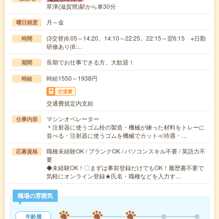
草津(滋賀県)駅から車30分
月～金
曜日頻度
(3交替)6:05～14:20、14:10～22:25、22:15～翌6:15 ※日勤
時間
研修あり(8:…
長期でお仕事できる方、大歓迎！
期間
時給1550～1938円
時給
交通費
交通費規定内支給
マシンオペレーター
仕事内容
＊注射器に使うゴム栓の製造・機械が練った材料をトレーに
並べる・注射器に使うゴムを機械でカット≪待遇・…
職種未経験OK / ブランクOK / パソコンスキル不要 / 英語力不
応募資格
要
◆未経験OK！〇まずは事前登録だけでもOK！履歴書不要で
気軽にオンライン登録★氏名・職種などを入力す…
職場の雰囲気
年齢層