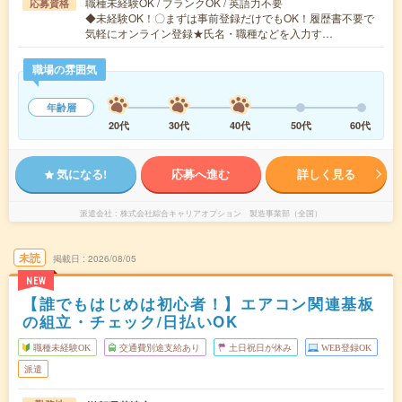
職種未経験OK / ブランクOK / 英語力不要
応募資格
◆未経験OK！〇まずは事前登録だけでもOK！履歴書不要で
気軽にオンライン登録★氏名・職種などを入力す…
職場の雰囲気
年齢層
20代
30代
40代
50代
60代
気になる!
応募へ進む
詳しく見る
派遣会社
株式会社綜合キャリアオプション 製造事業部（全国）
未読
掲載日
2026/08/05
NEW
【誰でもはじめは初心者！】エアコン関連基板
の組立・チェック/日払いOK
職種未経験OK
交通費別途支給あり
土日祝日が休み
WEB登録OK
派遣