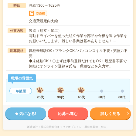
時給1300～1625円
時給
交通費
交通費規定内支給
製造（組立・加工）
仕事内容
電動ドライバーを使った組立作業や部品や合板を運ぶ作業を
お願いいたします。難しい作業は基本ありません！…
職種未経験OK / ブランクOK / パソコンスキル不要 / 英語力不
応募資格
要
◆未経験OK！〇まずは事前登録だけでもOK！履歴書不要で
気軽にオンライン登録★氏名・職種などを入力す…
職場の雰囲気
年齢層
20代
30代
40代
50代
60代
気になる!
応募へ進む
詳しく見る
派遣会社
株式会社綜合キャリアオプション 製造事業部（全国）