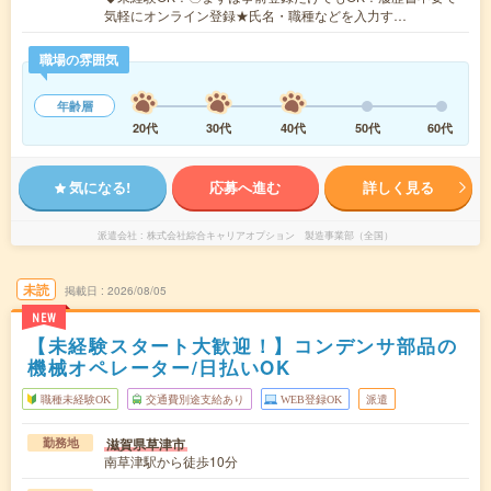
気軽にオンライン登録★氏名・職種などを入力す…
職場の雰囲気
年齢層
20代
30代
40代
50代
60代
気になる!
応募へ進む
詳しく見る
派遣会社
株式会社綜合キャリアオプション 製造事業部（全国）
未読
掲載日
2026/08/05
NEW
【未経験スタート大歓迎！】コンデンサ部品の
機械オペレーター/日払いOK
職種未経験OK
交通費別途支給あり
WEB登録OK
派遣
滋賀県草津市
勤務地
南草津駅から徒歩10分