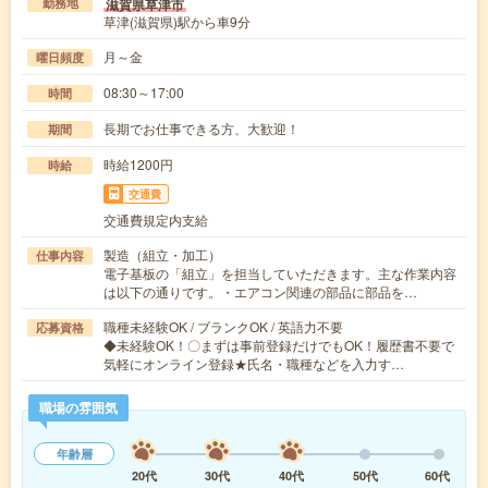
滋賀県草津市
勤務地
草津(滋賀県)駅から車9分
月～金
曜日頻度
08:30～17:00
時間
長期でお仕事できる方、大歓迎！
期間
時給1200円
時給
交通費
交通費規定内支給
製造（組立・加工）
仕事内容
電子基板の「組立」を担当していただきます。主な作業内容
は以下の通りです。・エアコン関連の部品に部品を…
職種未経験OK / ブランクOK / 英語力不要
応募資格
◆未経験OK！〇まずは事前登録だけでもOK！履歴書不要で
気軽にオンライン登録★氏名・職種などを入力す…
職場の雰囲気
年齢層
20代
30代
40代
50代
60代