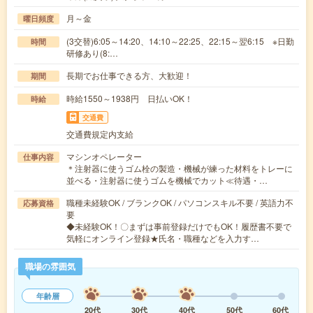
月～金
曜日頻度
(3交替)6:05～14:20、14:10～22:25、22:15～翌6:15 ※日勤
時間
研修あり(8:…
長期でお仕事できる方、大歓迎！
期間
時給1550～1938円 日払いOK！
時給
交通費
交通費規定内支給
マシンオペレーター
仕事内容
＊注射器に使うゴム栓の製造・機械が練った材料をトレーに
並べる・注射器に使うゴムを機械でカット≪待遇・…
職種未経験OK / ブランクOK / パソコンスキル不要 / 英語力不
応募資格
要
◆未経験OK！〇まずは事前登録だけでもOK！履歴書不要で
気軽にオンライン登録★氏名・職種などを入力す…
職場の雰囲気
年齢層
20代
30代
40代
50代
60代