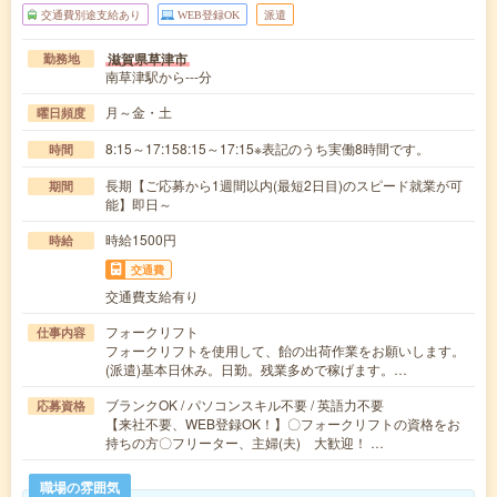
交通費別途支給あり
WEB登録OK
派遣
滋賀県草津市
勤務地
南草津駅から---分
月～金・土
曜日頻度
8:15～17:158:15～17:15※表記のうち実働8時間です。
時間
長期【ご応募から1週間以内(最短2日目)のスピード就業が可
期間
能】即日～
時給1500円
時給
交通費
交通費支給有り
フォークリフト
仕事内容
フォークリフトを使用して、飴の出荷作業をお願いします。
(派遣)基本日休み。日勤。残業多めで稼げます。…
ブランクOK / パソコンスキル不要 / 英語力不要
応募資格
【来社不要、WEB登録OK！】〇フォークリフトの資格をお
持ちの方〇フリーター、主婦(夫) 大歓迎！ …
職場の雰囲気