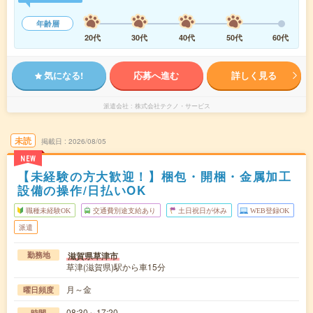
年齢層
20代
30代
40代
50代
60代
気になる!
応募へ進む
詳しく見る
派遣会社
株式会社テクノ・サービス
未読
掲載日
2026/08/05
NEW
【未経験の方大歓迎！】梱包・開梱・金属加工
設備の操作/日払いOK
職種未経験OK
交通費別途支給あり
土日祝日が休み
WEB登録OK
派遣
滋賀県草津市
勤務地
草津(滋賀県)駅から車15分
月～金
曜日頻度
08:30～17:20
時間