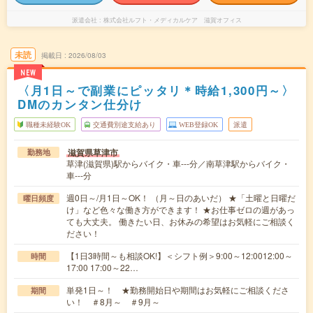
派遣会社
株式会社ルフト・メディカルケア 滋賀オフィス
未読
掲載日
2026/08/03
NEW
〈月1日～で副業にピッタリ＊時給1,300円～〉
DMのカンタン仕分け
職種未経験OK
交通費別途支給あり
WEB登録OK
派遣
滋賀県草津市
勤務地
草津(滋賀県)駅からバイク・車---分／南草津駅からバイク・
車---分
週0日～/月1日～OK！ （月～日のあいだ） ★「土曜と日曜だ
曜日頻度
け」など色々な働き方ができます！ ★お仕事ゼロの週があっ
ても大丈夫。 働きたい日、お休みの希望はお気軽にご相談く
ださい！
【1日3時間～も相談OK!】＜シフト例＞9:00～12:0012:00～
時間
17:00 17:00～22…
単発1日～！ ★勤務開始日や期間はお気軽にご相談くださ
期間
い！ ＃8月～ ＃9月～