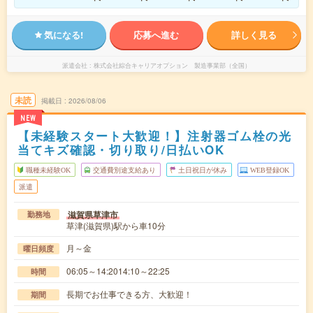
気になる!
応募へ進む
詳しく見る
派遣会社
株式会社綜合キャリアオプション 製造事業部（全国）
未読
掲載日
2026/08/06
NEW
【未経験スタート大歓迎！】注射器ゴム栓の光
当てキズ確認・切り取り/日払いOK
職種未経験OK
交通費別途支給あり
土日祝日が休み
WEB登録OK
派遣
滋賀県草津市
勤務地
草津(滋賀県)駅から車10分
月～金
曜日頻度
06:05～14:2014:10～22:25
時間
長期でお仕事できる方、大歓迎！
期間