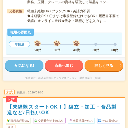
業務。玉掛、クレーンの資格を駆使して製品をコン…
職種未経験OK / ブランクOK / 英語力不要
応募資格
◆未経験OK！〇まずは事前登録だけでもOK！履歴書不要で
気軽にオンライン登録★氏名・職種などを入力す…
職場の雰囲気
年齢層
20代
30代
40代
50代
60代
気になる!
応募へ進む
詳しく見る
派遣会社
株式会社綜合キャリアオプション 製造事業部（全国）
未読
掲載日
2026/08/05
NEW
【未経験スタートOK！】組立・加工・食品製
造など/日払いOK
職種未経験OK
交通費別途支給あり
土日祝日が休み
WEB登録OK
派遣