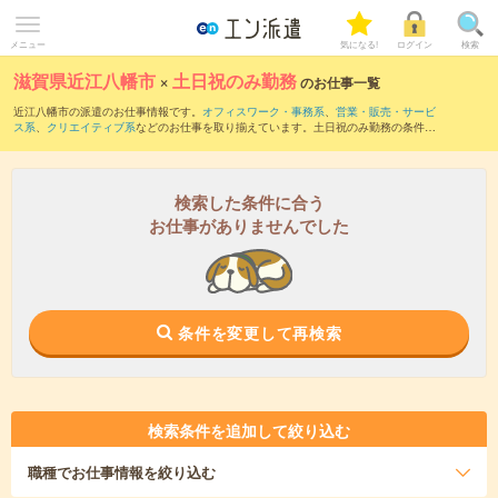
メニュー
気になる!
ログイン
検索
滋賀県近江八幡市
×
土日祝のみ勤務
のお仕事一覧
近江八幡市の派遣のお仕事情報です。
オフィスワーク・事務系
、
営業・販売・サービ
ス系
、
クリエイティブ系
などのお仕事を取り揃えています。土日祝のみ勤務の条件の
他に、
交通費別途支給あり
、
職種未経験OK
、
友だちと一緒の応募OK
などのこだわり
条件も取り揃えています。
検索した条件に合う
お仕事がありませんでした
条件を変更して再検索
検索条件を追加して絞り込む
職種
でお仕事情報を絞り込む