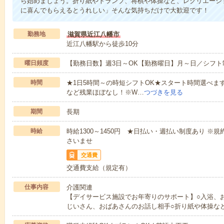
ら始めましょう。折り紙やトランプ、将棋や体操など、レクリエーシ
に喜んでもらえるとうれしい」そんな気持ちだけで大歓迎です！
勤務地
滋賀県近江八幡市
近江八幡駅から徒歩10分
曜日頻度
【勤務日数】週3日～OK【勤務曜日】月～日／シフト
時間
★1日5時間～の時短シフトOK★スタート時間選べます！7:00～1
など残業ほぼなし！※W…
つづきを見る
期間
長期
時給
時給1300～1450円 ★日払い・週払い制度あり 
さいませ
交通費
交通費支給（規定有）
仕事内容
介護関連
【デイサービス施設でお年寄りのサポート】○入浴、
じいさん、おばあさんのお話し相手○折り紙や体操な