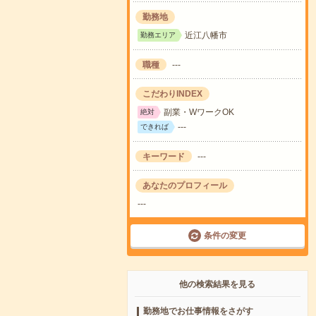
勤務地
近江八幡市
勤務エリア
職種
---
こだわりINDEX
副業・WワークOK
絶対
---
できれば
キーワード
---
あなたのプロフィール
---
条件の変更
他の検索結果を見る
勤務地でお仕事情報をさがす