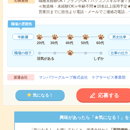
応募資格
職種未経験OK / ブランクOK / パソコンスキル不要 /
≪無資格・未経験OK≫年齢不問★10名以上採用予定
営業日までに担当より電話・メールでご連絡2)電話…
職場の雰囲気
年齢層
男女比率
20代
30代
40代
50代
60代
職場の様子
仕事の仕方
活気がある
しずか
マンパワーグループ株式会社 ケアサービス事業部 
派遣会社
応募する
気になる！
興味があったら「★気になる！」を
「気になる！」を押しておくと、派遣会社から
「面談確約