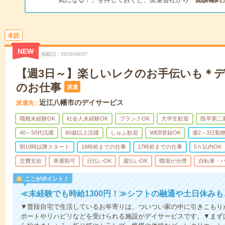
未読
NEW
掲載日
2026/08/07
【週3日～】楽しいレクのお手伝いも＊
のお仕事
派遣
近江八幡市のデイサービス
派遣先
職種未経験OK
社会人未経験OK
ブランクOK
大学生歓迎
既卒第二
40～50代活躍
60歳以上活躍
しゅふ歓迎
WEB登録OK
週2～3日勤
朝10時以降スタート
16時前までの仕事
17時前までの仕事
5ｈ以内OK
交費支給
車通勤可
日払いOK
週払いOK
職場が分煙
自転車・バ
ここがポイント！
≪未経験でも時給1300円！≫シフトの融通や土日休み
▼普段自宅で生活しているお年寄りは、ついつい家の中に引きこもり
ポートやリハビリなどを受けられる施設がデイサービスです。▼まず