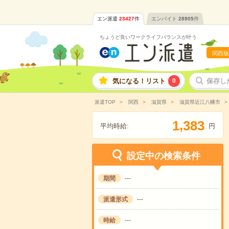
エン派遣
23427
件
エンバイト
28905
件
ちょうど良いワークライフバランスが叶う
関西版
気になる！リスト
0
保存し
派遣TOP
関西
滋賀県
滋賀県近江八幡市
,
1
3
8
3
平均時給:
円
設定中の検索条件
期間
---
派遣形式
---
時給
---