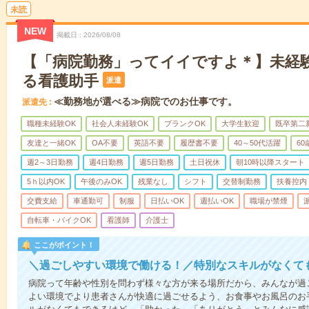
未読
NEW
掲載日
2026/08/08
【「病院勤務」ってイイですよ＊】未経
る看護助手
派遣
≪勤務地が選べる≫病院でのお仕事です。
派遣先
職種未経験OK
社会人未経験OK
ブランクOK
大学生歓迎
既卒第二
友達と一緒OK
OA不要
英語不要
履歴書不要
40～50代活躍
6
週2～3日勤務
週4日勤務
週5日勤務
土日祝休
朝10時以降スタート
5ｈ以内OK
午後のみOK
残業なし
シフト
交替制勤務
扶養控内
交費支給
車通勤可
制服
日払いOK
週払いOK
職場が禁煙
自転車・バイクOK
看護師
介護士
ここがポイント！
＼過ごしやすい環境で働ける！／特別なスキルがなくて
病院って年齢や性別を問わず様々な方が来る場所だから、みんなが過
よい環境でより患者さんが快適に過ごせるよう、お食事やお風呂のお