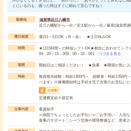
ルがなくてもできるけど、「助かった」「ありがとう」とみんなに感
くにいるのも、困った時はすぐに頼れて安心ですね！
勤務地
滋賀県近江八幡市
近江八幡駅から---分／安土駅から---分／篠原(滋賀県)駅か
曜日頻度
週2日～5日OK（月～金） ★土日休みOK
時間
★1日5時間～の時短シフトOK★都合に合わせてシフト
09：00～15：009：00～18：001…
つづきを見る
期間
開始日はご相談ください！ ★急募 ★職場が気に入
時給
無資格未経験：時給1300円～ 経験者：時給1350
べます）※稼働開始時は手続き完了次第のお支払いと
交通費
交通費支給※規定有
仕事内容
看護助手
≪病院でちょっとしたお手伝い≫〇お手洗い・入浴な
食事のサポート〇シーツ交換や環境整備など…患者さ