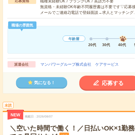
応募資格
職種未経験OK / ブランクOK / 英語力不要
無資格・未経験OK年齢不問履歴書は不要です▽応募後
メールでご連絡2)電話で登録面談→求人とマッチング
職場の雰囲気
年齢層
20代
30代
40代
マンパワーグループ株式会社 ケアサービス
派遣会社
応募する
気になる！
未読
NEW
掲載日
2026/08/07
＼空いた時間で働く！／日払いOK×1勤務