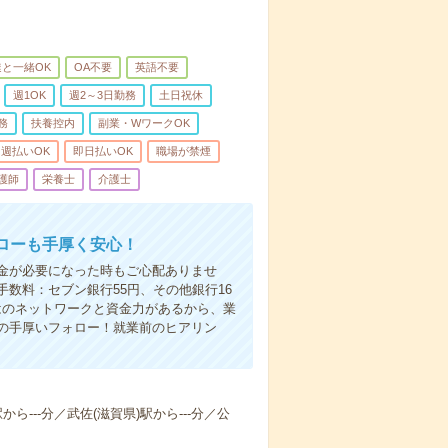
と一緒OK
OA不要
英語不要
週1OK
週2～3日勤務
土日祝休
務
扶養控内
副業・WワークOK
週払いOK
即日払いOK
職場が禁煙
護師
栄養士
介護士
ローも手厚く安心！
金が必要になった時もご心配ありませ
数料：セブン銀行55円、その他銀行16
ではのネットワークと資金力があるから、業
の手厚いフォロー！就業前のヒアリン
から---分／武佐(滋賀県)駅から---分／公