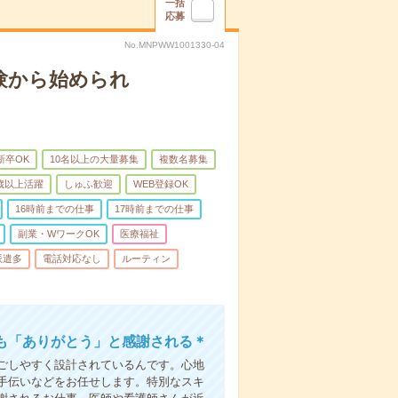
一括
応募
No.MNPWW1001330-04
験から始められ
新卒OK
10名以上の大量募集
複数名募集
0歳以上活躍
しゅふ歓迎
WEB登録OK
16時前までの仕事
17時前までの仕事
副業・WワークOK
医療福祉
派遣多
電話対応なし
ルーティン
も「ありがとう」と感謝される＊
ごしやすく設計されているんです。心地
手伝いなどをお任せします。特別なスキ