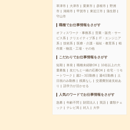
草津市
大津市
栗東市
彦根市
野洲
市
湖南市
甲賀市
東近江市
蒲生郡
守山市
職種でお仕事情報をさがす
オフィスワーク・事務系
営業・販売・サー
ビス系
クリエイティブ系
IT・エンジニア
系
技術系
医療・介護・福祉・教育系
軽
作業・物流・工場・その他
こだわりでお仕事情報をさがす
短期
単発
職種未経験OK
10名以上の大
量募集
友だちと一緒の応募OK
在宅・リモ
ートワーク
週2～3日勤務
週4日勤務
土
日祝のみ勤務
残業なし
交通費別途支給あ
り
語学力が活かせる
人気のワードでお仕事情報をさがす
急募
年齢不問
財団法人
英語
書類チェ
ック
テレビ局
封入
大学