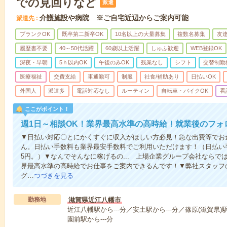
での見回りなど
派遣
介護施設や病院 ※ご自宅近辺からご案内可能
派遣先
ブランクOK
既卒第二新卒OK
10名以上の大量募集
複数名募集
友達
履歴書不要
40～50代活躍
60歳以上活躍
しゅふ歓迎
WEB登録OK
深夜・早朝
5ｈ以内OK
午後のみOK
残業なし
シフト
交替制勤
医療福祉
交費支給
車通勤可
制服
社食/補助あり
日払いOK
外国人
派遣多
電話対応なし
ルーティン
自転車・バイクOK
看
ここがポイント！
週1日～相談OK！業界最高水準の高時給！就業後のフォ
▼日払い対応〇とにかくすぐに収入がほしい方必見！急な出費等でお
ん。日払い手数料も業界最安手数料でご利用いただけます！（日払い手
5円。）▼なんでそんなに稼げるの... 上場企業グループ会社なら
界最高水準の高時給でお仕事をご案内できるんです！▼弊社スタッフ
グ…
つづきを見る
勤務地
滋賀県近江八幡市
近江八幡駅から---分／安土駅から---分／篠原(滋賀県)駅
園前駅から---分