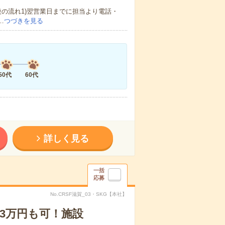
の流れ1)翌営業日までに担当より電話・
…
つづきを見る
50代
60代
詳しく見る
一括
応募
No.CRSF滋賀_03・SKG【本社】
3万円も可！施設