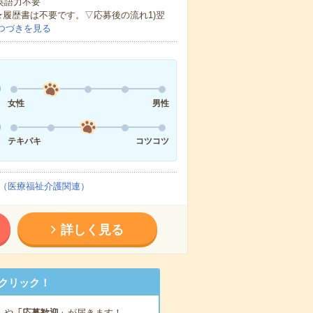
 英語力不要
★履歴書は不要です。▽応募後の流れ1)翌
つづきを見る
女性
男性
テキパキ
コツコツ
（医療福祉介護関連）
詳しく見る
クリック！
」
や
「応募歓迎」
が届きます！