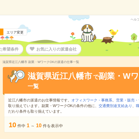
ヘル
エリア変更
た希望条件
お気に入りの派遣会社
滋賀県近江八幡市 副業・WワークOKの派遣の仕事一覧
滋賀県近江八幡市
副業・Wワ
で
一覧
近江八幡市の派遣のお仕事情報です。
オフィスワーク・事務系
、
営業・販売・
取り揃えています。副業・WワークOKの条件の他に、
交通費別途支給あり
、
だわり条件も取り揃えています。
10
1
10
件中
～
件を表示中