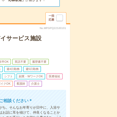
一括
応募
No.MPGPQ223J0101
デイサービス施設
新卒OK
英語不要
履歴書不要
務
週4日勤務
週5日勤務
シフト
副業・WワークOK
医療福祉
イクOK
看護師
介護士
もご相談ください＊
がち。そんなお年寄りが日中に、入浴サ
はお話に耳を傾けて、仲良くなることか