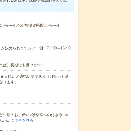
謝されるお仕事。医師や看護師さんが近
ら---分／武佐(滋賀県)駅から---分
が決められますシフト例：7：00～16：0
れば、長期でも働けます！
円～★日払い／週払い制度あり（月払いも選
なります。
ど生活のお手伝い○診察室への付き添い○
んが…
つづきを見る