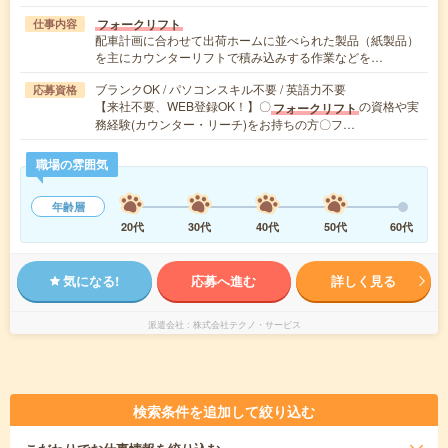
フォークリフト
仕事内容
配車計画に合わせて出荷ホームに並べられた製品（紙製品）
を主にカウンターリフトで積み込みする作業などを…
ブランクOK / パソコンスキル不要 / 英語力不要
応募資格
【来社不要、WEB登録OK！】〇
の資格や実
フォークリフト
務経験(カウンター・リーチ)をお持ちの方〇フ…
職場の雰囲気
年齢層
20代
30代
40代
50代
60代
気になる!
応募へ進む
詳しく見る
派遣会社
株式会社テクノ・サービス
検索条件を追加して絞り込む