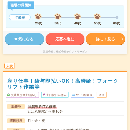
職場の雰囲気
年齢層
20代
30代
40代
50代
60代
気になる!
応募へ進む
詳しく見る
派遣会社
株式会社テクノ・サービス
未読
座り仕事！給与即払いOK！高時給！フォーク
リフト作業等
交通費別途支給あり
土日祝日が休み
WEB登録OK
派遣
滋賀県近江八幡市
勤務地
近江八幡駅から車10分
月～金・祝
曜日頻度
8:00～17:00※表記のうち実働8時間です。