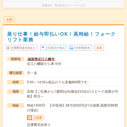
派遣会社
株式会社テクノ・サービス
未読
座り仕事！給与即払いOK！高時給！フォーク
リフト業務
交通費別途支給あり
土日祝日が休み
WEB登録OK
派遣
滋賀県近江八幡市
勤務地
近江八幡駅から車10分
月～金
曜日頻度
5:00～14:00※表記のうち実働8時間です。
時間
長期【ご応募から1週間以内(最短2日目)のスピード就業が可
期間
能】即日～
時給1500円 【月収例】28万2000円(21日就業,残業20時間
時給
の場合)
交通費
交通費支給有り