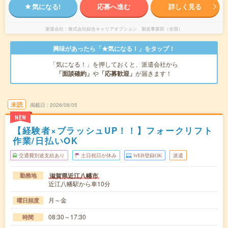
気になる!
応募へ進む
詳しく見る
派遣会社
株式会社綜合キャリアオプション 製造事業部（全国）
興味があったら「★気になる！」をタップ！
「気になる！」を押しておくと、派遣会社から
「面談確約」
や
「応募歓迎」
が届きます！
未読
掲載日
2026/08/05
NEW
【経験者×ブラッシュUP！！】フォークリフト
作業/日払いOK
交通費別途支給あり
土日祝日が休み
WEB登録OK
派遣
滋賀県近江八幡市
勤務地
近江八幡駅から車10分
月～金
曜日頻度
08:30～17:30
時間