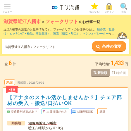
メニュー
気になる!
ログイン
検索
滋賀県近江八幡市
×
フォークリフト
のお仕事一覧
近江八幡市の派遣のお仕事情報です。フォークリフトのお仕事の他に、
軽作業（仕分
け・ピッキング・検品、商品管理）
、
製造（組立・加工）
、
マシンオペレーター
など
を取り揃えています。さらに、
短期
・
単発
などの期間や、
職種未経験OK
などのこだわ
り条件で絞り込んでいただけます。職種辞典：
フォークリフトのお仕事とは？とは？
条件の変更
滋賀県近江八幡市 / フォークリフト
6
1,433
全
件
平均時給:
円
時給順
新着順
未読
掲載日
2026/08/06
NEW
【アナタのスキル活かしませんか？】チェア部
材の受入・搬送/日払いOK
交通費別途支給あり
土日祝日が休み
WEB登録OK
派遣
滋賀県近江八幡市
勤務地
近江八幡駅から車10分