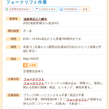
フォークリフト作業
交通費別途支給あり
土日祝日が休み
WEB登録OK
派遣
滋賀県近江八幡市
勤務地
武佐(滋賀県)駅から徒歩5分
月～金
曜日頻度
8:00～16:45※表記のうち実働7時間55分です。
時間
長期【ご応募から1週間以内(最短2日目)のスピード就業が可
期間
能】即日～
時給1500円
時給
交通費
交通費支給有り
フォークリフト
仕事内容
でトラックへの積み込み・荷降ろし、製造に
フォークリフト
関わる部材の開梱・検品、ピッキング、梱包作業を…
ブランクOK / パソコンスキル不要 / 英語力不要
応募資格
【来社不要、WEB登録OK！】〇
の資格をお
フォークリフト
持ちの方〇フリーター、主婦(夫) 大歓迎！ …