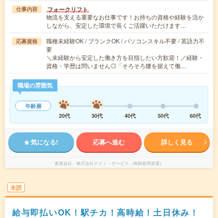
フォークリフト
仕事内容
物流を支える重要なお仕事です！お持ちの資格や経験を活か
しながら、安定した環境で長くご活躍いただけます…
職種未経験OK / ブランクOK / パソコンスキル不要 / 英語力不
応募資格
要
＼未経験から安定した働き方を目指したい方歓迎！／経験・
資格・学歴は問いません◎「そろそろ腰を据えて働…
職場の雰囲気
年齢層
20代
30代
40代
50代
60代
気になる!
応募へ進む
詳しく見る
派遣会社
株式会社テクノ・サービス（無期雇用派遣）
未読
給与即払いOK！駅チカ！高時給！土日休み！