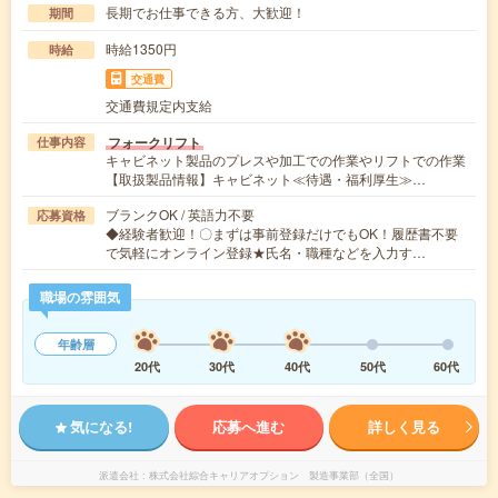
長期でお仕事できる方、大歓迎！
期間
時給1350円
時給
交通費
交通費規定内支給
フォークリフト
仕事内容
キャビネット製品のプレスや加工での作業やリフトでの作業
【取扱製品情報】キャビネット≪待遇・福利厚生≫…
ブランクOK / 英語力不要
応募資格
◆経験者歓迎！〇まずは事前登録だけでもOK！履歴書不要
で気軽にオンライン登録★氏名・職種などを入力す…
職場の雰囲気
年齢層
20代
30代
40代
50代
60代
気になる!
応募へ進む
詳しく見る
派遣会社
株式会社綜合キャリアオプション 製造事業部（全国）