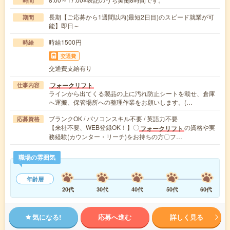
時間
長期【ご応募から1週間以内(最短2日目)のスピード就業が可
期間
能】即日～
時給1500円
時給
交通費
交通費支給有り
フォークリフト
仕事内容
ラインから出てくる製品の上に汚れ防止シートを載せ、倉庫
へ運搬、保管場所への整理作業をお願いします。(…
ブランクOK / パソコンスキル不要 / 英語力不要
応募資格
【来社不要、WEB登録OK！】〇
の資格や実
フォークリフト
務経験(カウンター・リーチ)をお持ちの方〇フ…
職場の雰囲気
年齢層
20代
30代
40代
50代
60代
気になる!
応募へ進む
詳しく見る