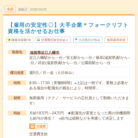
未読
掲載日
2026/08/02
【雇用の安定性〇】大手企業＊フォークリフト
資格を活かせるお仕事
職種未経験OK
交通費別途支給あり
土日祝日が休み
無期雇用派遣
滋賀県近江八幡市
勤務地
近江八幡駅から---分／安土駅から---分／篠原(滋賀県)駅から--
-分／武佐(滋賀県)駅から---分／公園前駅から---分
週5日／月～金（土日休み）
曜日頻度
8:30～17:30（実働8時間）※上記は一例です。業務上必要が
時間
ある場合や配属先の都合により、時間帯…
無期雇用（テクノ・サービスの正社員として勤務いただきま
期間
す）
月給19万円～24万円 ★配属先が変更となった際の待機期間
時給
も給与が発生！ ※給与は経験などを考慮して決定します
交通費
交通費支給