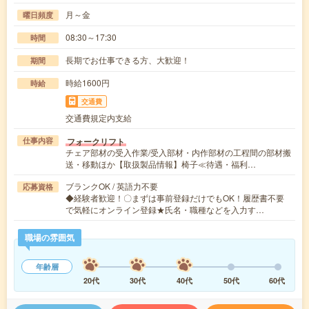
月～金
曜日頻度
08:30～17:30
時間
長期でお仕事できる方、大歓迎！
期間
時給1600円
時給
交通費
交通費規定内支給
フォークリフト
仕事内容
チェア部材の受入作業/受入部材・内作部材の工程間の部材搬
送・移動ほか【取扱製品情報】椅子≪待遇・福利…
ブランクOK / 英語力不要
応募資格
◆経験者歓迎！〇まずは事前登録だけでもOK！履歴書不要
で気軽にオンライン登録★氏名・職種などを入力す…
職場の雰囲気
年齢層
20代
30代
40代
50代
60代