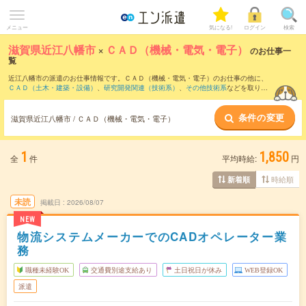
メニュー
気になる!
ログイン
検索
滋賀県近江八幡市
×
ＣＡＤ（機械・電気・電子）
のお仕事一
覧
近江八幡市の派遣のお仕事情報です。ＣＡＤ（機械・電気・電子）のお仕事の他に、
ＣＡＤ（土木・建築・設備）
、
研究開発関連（技術系）
、
その他技術系
などを取り揃
えています。さらに、
短期
・
単発
などの期間や、
職種未経験OK
などのこだわり条件で
絞り込んでいただけます。職種辞典：
ＣＡＤ（機械・電気・電子）のお仕事とは？と
条件の変更
は？
滋賀県近江八幡市 / ＣＡＤ（機械・電気・電子）
1
1,850
全
件
平均時給:
円
時給順
新着順
未読
掲載日
2026/08/07
NEW
物流システムメーカーでのCADオペレーター業
務
職種未経験OK
交通費別途支給あり
土日祝日が休み
WEB登録OK
派遣