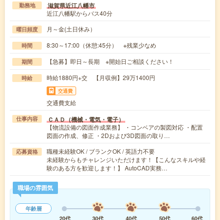
滋賀県近江八幡市
勤務地
近江八幡駅からバス40分
月～金(土日休み）
曜日頻度
8:30～17:00（休憩:45分） ※残業少なめ
時間
【急募】即日～長期 ※開始日ご相談ください！
期間
時給1880円+交 【月収例】29万1400円
時給
交通費
交通費支給
ＣＡＤ（機械・電気・電子）
仕事内容
【物流設備の図面作成業務】 ・コンベアの製図対応 ・配置
図面の作成、修正 ・2Dおよび3D図面の取り…
職種未経験OK / ブランクOK / 英語力不要
応募資格
未経験からもチャレンジいただけます！【こんなスキルや経
験のある方を歓迎します！】 AutoCAD実務…
職場の雰囲気
年齢層
20代
30代
40代
50代
60代