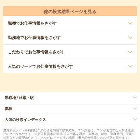
他の検索結果ページを見る
職種
でお仕事情報をさがす
勤務地
でお仕事情報をさがす
こだわり
でお仕事情報をさがす
人気のワード
でお仕事情報をさがす
勤務地 / 路線・駅
職種
人気の検索インデックス
滋賀県長浜市 - 事務的軽作業の派遣情報の検索結果。エン派遣は、エンが運営する人材派遣会
社のポータルサイト。滋賀県長浜市の派遣/求人情報を職種、勤務地、時給、勤務時間、長期・
短期などの希望条件から、あなたにピッタリの派遣（事務的軽作業）のお仕事を探せます。