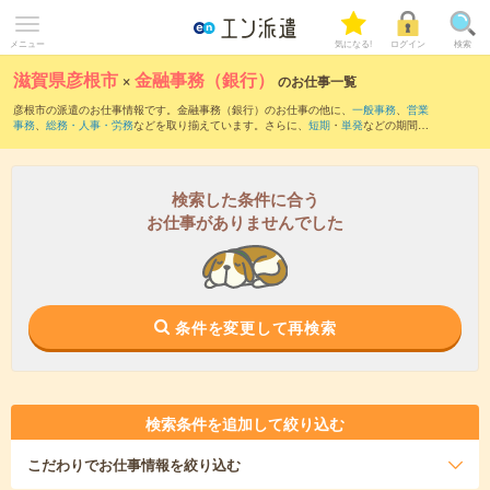
メニュー
気になる!
ログイン
検索
滋賀県彦根市
×
金融事務（銀行）
のお仕事一覧
彦根市の派遣のお仕事情報です。金融事務（銀行）のお仕事の他に、
一般事務
、
営業
事務
、
総務・人事・労務
などを取り揃えています。さらに、
短期
・
単発
などの期間
や、
職種未経験OK
などのこだわり条件で絞り込んでいただけます。職種辞典：
金融事
務のお仕事とは？とは？
検索した条件に合う
お仕事がありませんでした
条件を変更して再検索
検索条件を追加して絞り込む
こだわり
でお仕事情報を絞り込む