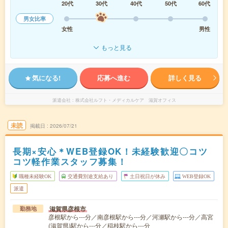
20代
30代
40代
50代
60代
男女比率
女性
男性
もっと見る
気になる!
応募へ進む
詳しく見る
派遣会社
株式会社ルフト・メディカルケア 滋賀オフィス
未読
掲載日
2026/07/21
長期×安心＊WEB登録OK！未経験歓迎〇コツ
コツ軽作業スタッフ募集！
職種未経験OK
交通費別途支給あり
土日祝日が休み
WEB登録OK
派遣
滋賀県彦根市
勤務地
彦根駅から---分／南彦根駅から---分／河瀬駅から---分／高宮
(滋賀県)駅から---分／稲枝駅から---分