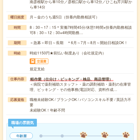
南彦根駅から車10分／彦根口駅から車12分／ひこね芹川駅か
ら車14分
月～金のうち週5日（扶養内勤務相談可）
曜日頻度
8：30～17：15＊実働7時間45分/休憩1時間※扶養内勤務相談
時間
可8：30～12：30※4時間勤務…
＜急募＞即日～長期 ＊6月～7月～8月～開始日相談OK！
期間
時給1150円★前払い制度あり（会社規定内）
時給
交通費
規定支給
軽作業（仕分け・ピッキング・検品、商品管理）
仕事内容
＜病院で薬剤補助スタッフ＞・薬の調剤補助・薬剤の在庫管
理、ピッキング・その他事務(電話対応、資料作成…
職種未経験OK / ブランクOK / パソコンスキル不要 / 英語力不
応募資格
要
未経験OK！年齢不問
職場の雰囲気
年齢層