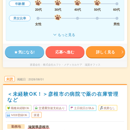
年齢層
20代
30代
40代
50代
60代
男女比率
女性
男性
もっと見る
気になる!
応募へ進む
詳しく見る
派遣会社
株式会社ルフト・メディカルケア 滋賀オフィス
未読
掲載日
2026/08/01
＜未経験OK！＞彦根市の病院で薬の在庫管理
など
職種未経験OK
交通費別途支給あり
土日祝日が休み
残業なし
WEB登録OK
派遣
滋賀県彦根市
勤務地