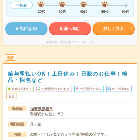
年齢層
20代
30代
40代
50代
60代
気になる!
応募へ進む
詳しく見る
派遣会社
株式会社テクノ・サービス
未読
給与即払いOK！土日休み！日勤のお仕事！検
品・梱包など
職種未経験OK
交通費別途支給あり
土日祝日が休み
WEB登録OK
派遣
滋賀県彦根市
勤務地
彦根駅から徒歩15分
月～金
曜日頻度
8:30～17:15※表記のうち実働7時間35分です。
時間