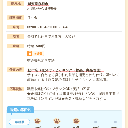
滋賀県彦根市
勤務地
河瀬駅から徒歩9分
月～金
曜日頻度
08:00～16:4520:00～04:45
時間
長期でお仕事できる方、大歓迎！
期間
時給1500円
時給
交通費
交通費規定内支給
軽作業（仕分け・ピッキング・検品、商品管理）
仕事内容
サイズに合わせて切られた製品を指定された仕様に基づいて
箱詰めする【取扱製品情報】リチウムイオン電池用…
職種未経験OK / ブランクOK / 英語力不要
応募資格
◆未経験OK！〇まずは事前登録だけでもOK！履歴書不要で
気軽にオンライン登録★氏名・職種などを入力す…
職場の雰囲気
年齢層
20代
30代
40代
50代
60代