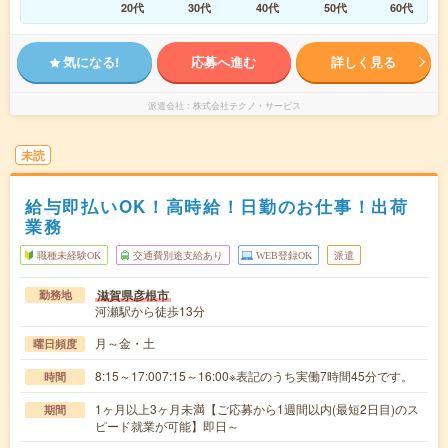
20代
30代
40代
50代
60代
気になる!
応募へ進む
詳しく見る
派遣会社
株式会社テクノ・サービス
未読
給与即払いOK！高時給！日勤のお仕事！出荷
業務
職種未経験OK
交通費別途支給あり
WEB登録OK
派遣
滋賀県彦根市
勤務地
河瀬駅から徒歩13分
月～金・土
曜日頻度
8:15～17:007:15～16:00※表記のうち実働7時間45分です。
時間
1ヶ月以上3ヶ月未満【ご応募から1週間以内(最短2日目)のス
期間
ピード就業が可能】即日～