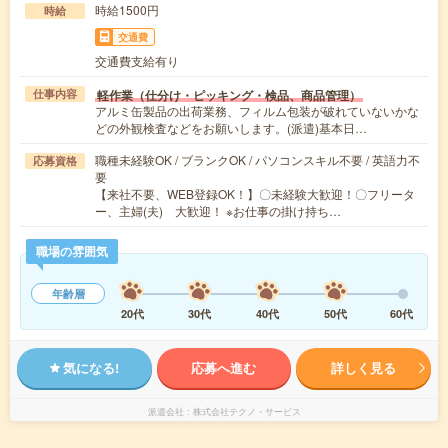
時給1500円
時給
交通費
交通費支給有り
軽作業（仕分け・ピッキング・検品、商品管理）
仕事内容
アルミ缶製品の出荷業務、フィルム包装が破れていないかな
どの外観検査などをお願いします。(派遣)基本日…
職種未経験OK / ブランクOK / パソコンスキル不要 / 英語力不
応募資格
要
【来社不要、WEB登録OK！】〇未経験大歓迎！〇フリータ
ー、主婦(夫) 大歓迎！ ※お仕事の掛け持ち…
職場の雰囲気
年齢層
20代
30代
40代
50代
60代
気になる!
応募へ進む
詳しく見る
派遣会社
株式会社テクノ・サービス