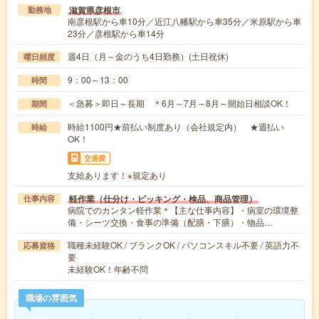
滋賀県彦根市
勤務地
南彦根駅から車10分／近江八幡駅から車35分／米原駅から車
23分／彦根駅から車14分
週4日（月～金のうち4日勤務）(土日祝休)
曜日頻度
9：00～13：00
時間
＜急募＞即日～長期 ＊6月～7月～8月～開始日相談OK！
期間
時給1100円★前払い制度あり（会社規定内） ★週払い
時給
OK！
交通費
支給あります！※規定あり
軽作業（仕分け・ピッキング・検品、商品管理）
仕事内容
病院でのカンタン軽作業＊【主な仕事内容】・病室の環境整
備・シーツ交換・食事の準備（配膳・下膳）・物品…
職種未経験OK / ブランクOK / パソコンスキル不要 / 英語力不
応募資格
要
未経験OK！年齢不問
職場の雰囲気