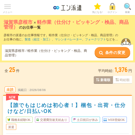
メニュー
気になる!
ログイン
検索
滋賀県彦根市
×
軽作業（仕分け・ピッキング・検品、商品
管理）
のお仕事一覧
彦根市の派遣のお仕事情報です。軽作業（仕分け・ピッキング・検品、商品管理）の
お仕事の他に、
製造（組立・加工）
、
マシンオペレーター
、
フォークリフト
などを取
り揃えています。さらに、
短期
・
単発
などの期間や、
職種未経験OK
などのこだわり条
件で絞り込んでいただけます。職種辞典：
軽作業（仕分け・ピッキング・検品、商品
滋賀県彦根市 / 軽作業（仕分け・ピッキング・検品、商
条件の変更
管理）のお仕事とは？とは？
品管理）
25
1,376
全
件
平均時給:
円
時給順
新着順
未読
掲載日
2026/08/06
NEW
【誰でもはじめは初心者！】梱包・出荷・仕分
けなど/日払いOK
職種未経験OK
交通費別途支給あり
土日祝日が休み
WEB登録OK
派遣