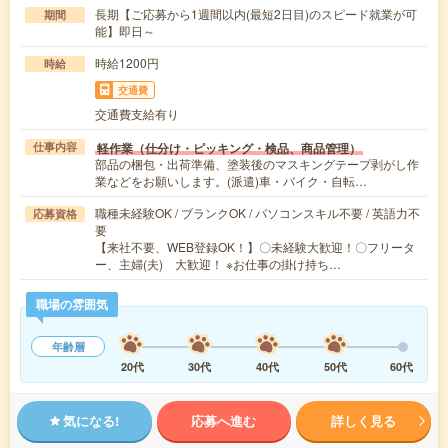
長期【ご応募から1週間以内(最短2日目)のスピード就業が可
期間
能】即日～
時給1200円
時給
交通費
交通費支給有り
軽作業（仕分け・ピッキング・検品、商品管理）
仕事内容
部品の梱包・出荷準備、塗装後のマスキングテープ剥がし作
業などをお願いします。(派遣)車・バイク・自転…
職種未経験OK / ブランクOK / パソコンスキル不要 / 英語力不
応募資格
要
【来社不要、WEB登録OK！】〇未経験大歓迎！〇フリータ
ー、主婦(夫) 大歓迎！ ※お仕事の掛け持ち…
職場の雰囲気
年齢層
20代
30代
40代
50代
60代
気になる!
応募へ進む
詳しく見る