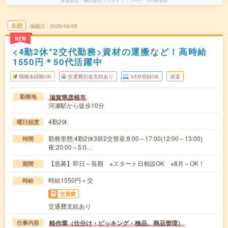
派遣会社
株式会社ウィルオブ・ワーク FO事業部
未読
掲載日
2026/08/05
NEW
<4勤2休*2交代勤務>資材の運搬など！高時給
1550円＊50代活躍中
職種未経験OK
交通費別途支給あり
WEB登録OK
派遣
滋賀県彦根市
勤務地
河瀬駅から徒歩10分
4勤2休
曜日頻度
勤務形態:4勤2休3班2交替昼:8:00～17:00(12:00～13:00)
時間
夜:20:00～5:0…
【急募】即日～長期 ※スタート日相談OK ※8月～OK！
期間
時給1550円＋交
時給
交通費
交通費支給あり
軽作業（仕分け・ピッキング・検品、商品管理）
仕事内容