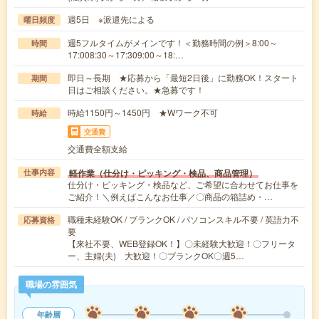
週5日 ※派遣先による
曜日頻度
週5フルタイムがメインです！＜勤務時間の例＞8:00～
時間
17:008:30～17:309:00～18:…
即日～長期 ★応募から「最短2日後」に勤務OK！スタート
期間
日はご相談ください。★急募です！
時給1150円～1450円 ★Wワーク不可
時給
交通費
交通費全額支給
軽作業（仕分け・ピッキング・検品、商品管理）
仕事内容
仕分け・ピッキング・検品など、ご希望に合わせてお仕事を
ご紹介！＼例えばこんなお仕事／〇商品の箱詰め・…
職種未経験OK / ブランクOK / パソコンスキル不要 / 英語力不
応募資格
要
【来社不要、WEB登録OK！】〇未経験大歓迎！〇フリータ
ー、主婦(夫) 大歓迎！〇ブランクOK〇週5…
職場の雰囲気
年齢層