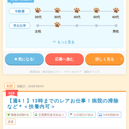
年齢層
20代
30代
40代
50代
60代
男女比率
女性
男性
もっと見る
気になる!
応募へ進む
詳しく見る
派遣会社
株式会社ルフト・メディカルケア 滋賀オフィス
未読
掲載日
2026/08/04
NEW
【週4！】13時までのレアお仕事！病院の掃除
など＊＜扶養内可＞
職種未経験OK
交通費別途支給あり
土日祝日が休み
WEB登録OK
派遣