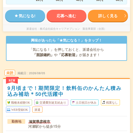
気になる!
応募へ進む
詳しく見る
派遣会社
株式会社綜合キャリアオプション 製造事業部（全国）
興味があったら「★気になる！」をタップ！
「気になる！」を押しておくと、派遣会社から
「面談確約」
や
「応募歓迎」
が届きます！
未読
掲載日
2026/08/05
NEW
9月頃まで！期間限定！飲料缶のかんたん積み
込み補助＊50代活躍中
職種未経験OK
交通費別途支給あり
土日祝日が休み
残業なし
WEB登録OK
派遣
滋賀県彦根市
勤務地
河瀬駅から徒歩15分