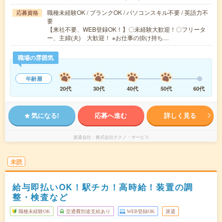
職種未経験OK / ブランクOK / パソコンスキル不要 / 英語力不
応募資格
要
【来社不要、WEB登録OK！】〇未経験大歓迎！〇フリータ
ー、主婦(夫) 大歓迎！ ※お仕事の掛け持ち…
職場の雰囲気
年齢層
20代
30代
40代
50代
60代
気になる!
応募へ進む
詳しく見る
派遣会社
株式会社テクノ・サービス
未読
給与即払いOK！駅チカ！高時給！装置の調
整・検査など
職種未経験OK
交通費別途支給あり
WEB登録OK
派遣