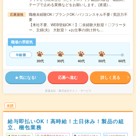
テープで止める業務などをお願いします。(派遣)…
職種未経験OK / ブランクOK / パソコンスキル不要 / 英語力不
応募資格
要
【来社不要、WEB登録OK！】〇未経験大歓迎！〇フリータ
ー、主婦(夫) 大歓迎！ ※お仕事の掛け持ち…
職場の雰囲気
年齢層
20代
30代
40代
50代
60代
気になる!
応募へ進む
詳しく見る
派遣会社
株式会社テクノ・サービス
未読
給与即払いOK！高時給！土日休み！製品の組
立、梱包業務