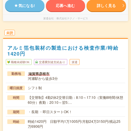
気になる!
応募へ進む
詳しく見る
派遣会社
株式会社テクノ・サービス
未読
アルミ箔包装材の製造における検査作業/時給
1420円
職種未経験OK
交通費別途支給あり
派遣
滋賀県彦根市
勤務地
河瀬駅から徒歩3分
シフト制
曜日頻度
【交替制】4勤2休2交替日勤：8:10～17:10（実働8時間/休憩
時間
60分）夜勤：20:10～翌5:…
・長期 ・即日スタートOK！
期間
時給1420円 日額平均1万1005円/月額24万3150円/残込25
時給
万6906円