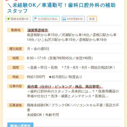
＼未経験OK／車通勤可！歯科口腔外科の補助
スタッフ
職種未経験OK
土日祝日が休み
WEB登録OK
派遣
滋賀県彦根市
勤務地
南彦根駅から車10分／河瀬駅から車14分／彦根口駅から車
14分／ひこね芹川駅から車15分／彦根駅から車16分
月～金の週5日
曜日頻度
8:30～17:15（実働7時間45分／休憩1時間）
時間
＜急募＞即日～長期 ＊7月～8月～9月～開始日相談OK！
期間
時給1330円 ★給与前払い制度あり
時給
軽作業（仕分け・ピッキング・検品、商品管理）
仕事内容
＜歯科口腔外科のスタッフ＞具体的には…？＊医療用機器の
準備や仕分け＊洗浄・滅菌とメンテナンス＊医療品…
職種未経験OK / ブランクOK / パソコンスキル不要 / 英語力不
応募資格
要
未経験OK！年齢不問
職場の雰囲気