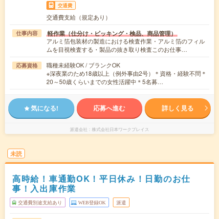
交通費
交通費支給（規定あり）
軽作業（仕分け・ピッキング・検品、商品管理）
仕事内容
アルミ箔包装材の製造における検査作業・アルミ箔のフィル
ムを目視検査する・製品の抜き取り検査このお仕事…
職種未経験OK / ブランクOK
応募資格
※深夜業のため18歳以上（例外事由2号）＊資格・経験不問＊
20～50歳くらいまでの女性活躍中＊5名募…
気になる!
応募へ進む
詳しく見る
派遣会社
株式会社日本ワークプレイス
未読
高時給！車通勤OK！平日休み！日勤のお仕
事！入出庫作業
交通費別途支給あり
WEB登録OK
派遣