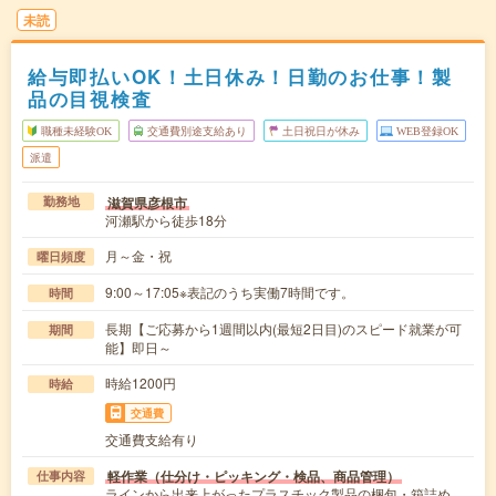
未読
給与即払いOK！土日休み！日勤のお仕事！製
品の目視検査
職種未経験OK
交通費別途支給あり
土日祝日が休み
WEB登録OK
派遣
滋賀県彦根市
勤務地
河瀬駅から徒歩18分
月～金・祝
曜日頻度
9:00～17:05※表記のうち実働7時間です。
時間
長期【ご応募から1週間以内(最短2日目)のスピード就業が可
期間
能】即日～
時給1200円
時給
交通費
交通費支給有り
軽作業（仕分け・ピッキング・検品、商品管理）
仕事内容
ラインから出来上がったプラスチック製品の梱包・箱詰め、