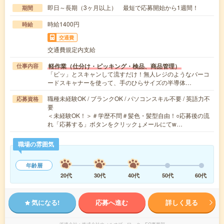
即日～長期（3ヶ月以上） 最短で応募開始から1週間！
期間
時給1400円
時給
交通費
交通費規定内支給
軽作業（仕分け・ピッキング・検品、商品管理）
仕事内容
「ピッ」とスキャンして流すだけ！無人レジのようなバーコ
ードスキャナーを使って、手のひらサイズの半導体…
職種未経験OK / ブランクOK / パソコンスキル不要 / 英語力不
応募資格
要
＜未経験OK！＞＃学歴不問＃髪色・髪型自由！○応募後の流
れ「応募する」ボタンをクリック↓メールにてw…
職場の雰囲気
年齢層
20代
30代
40代
50代
60代
気になる!
応募へ進む
詳しく見る