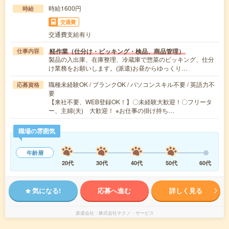
時給1600円
時給
交通費
交通費支給有り
軽作業（仕分け・ピッキング・検品、商品管理）
仕事内容
製品の入出庫、在庫整理、冷蔵庫で惣菜のピッキング、仕分
け業務をお願いします。(派遣)お昼からゆっくり…
職種未経験OK / ブランクOK / パソコンスキル不要 / 英語力不
応募資格
要
【来社不要、WEB登録OK！】〇未経験大歓迎！〇フリータ
ー、主婦(夫) 大歓迎！ ※お仕事の掛け持ち…
職場の雰囲気
年齢層
20代
30代
40代
50代
60代
気になる!
応募へ進む
詳しく見る
派遣会社
株式会社テクノ・サービス