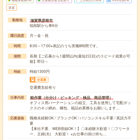
職種未経験OK
交通費別途支給あり
土日祝日が休み
WEB登録OK
派遣
滋賀県彦根市
勤務地
稲枝駅から車6分
月～金・祝
曜日頻度
8:00～17:00※表記のうち実働8時間です。
時間
長期【ご応募から1週間以内(最短2日目)のスピード就業が可
期間
能】即日～
時給1300円
時給
交通費
交通費支給有り
軽作業（仕分け・ピッキング・検品、商品管理）
仕事内容
オフィス用パーテーションの組立、工具を使用して宅配ボッ
クスのネジ締め、梱包、箱詰め業務をお願いします…
職種未経験OK / ブランクOK / パソコンスキル不要 / 英語力不
応募資格
要
【来社不要、WEB登録OK！】〇未経験大歓迎！〇フリータ
ー、主婦(夫) 大歓迎！ ※お仕事の掛け持ち…