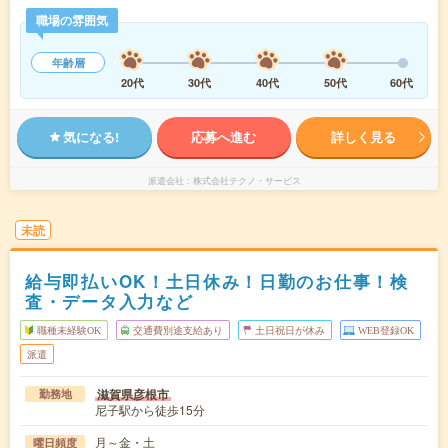
職場の雰囲気
年齢層
20代
30代
40代
50代
60代
気になる!
応募へ進む
詳しく見る
派遣会社
株式会社テクノ・サービス
未読
給与即払いOK！土日休み！日勤のお仕事！検
査・データ入力など
職種未経験OK
交通費別途支給あり
土日祝日が休み
WEB登録OK
派遣
滋賀県彦根市
勤務地
尼子駅から徒歩15分
月～金・土
曜日頻度