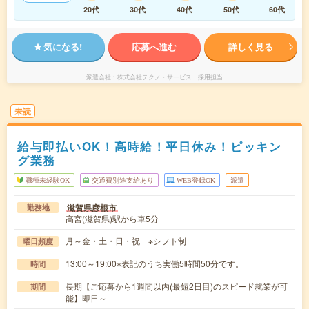
20代
30代
40代
50代
60代
気になる!
応募へ進む
詳しく見る
派遣会社
株式会社テクノ・サービス 採用担当
未読
給与即払いOK！高時給！平日休み！ピッキン
グ業務
職種未経験OK
交通費別途支給あり
WEB登録OK
派遣
滋賀県彦根市
勤務地
高宮(滋賀県)駅から車5分
月～金・土・日・祝 ※シフト制
曜日頻度
13:00～19:00※表記のうち実働5時間50分です。
時間
長期【ご応募から1週間以内(最短2日目)のスピード就業が可
期間
能】即日～