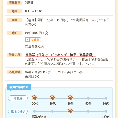
週5日
曜日頻度
8:15～17:00
時間
【急募】即日～短期 ※9月頃までの期間限定 ※スタート日
期間
相談OK
時給1600円＋交
時給
交通費
交通費支給あり
軽作業（仕分け・ピッキング・検品、商品管理）
仕事内容
【製造メーカーで飲料缶の出荷サポート作業】飲料缶(空缶)
の出荷に伴う積み込み補助のお仕事です。・パレ…
職種未経験OK / ブランクOK / 英語力不要
応募資格
未経験OK
職場の雰囲気
年齢層
20代
30代
40代
50代
60代
職場の様子
活気がある
しずか