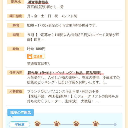
滋賀県彦根市
勤務地
高宮(滋賀県)駅から---分
月～金・土・日・祝 ※シフト制
曜日頻度
8:00～17:00※表記のうち実働7時間40分です。
時間
長期【ご応募から1週間以内(最短2日目)のスピード就業が可
期間
能】即日～
時給1800円
時給
交通費
交通費支給有り
軽作業（仕分け・ピッキング・検品、商品管理）
仕事内容
入荷受付し、入荷した物の棚並べ、在庫の整理、冷蔵庫での
総菜のピッキング・仕分け作業をお願いします。(…
ブランクOK / パソコンスキル不要 / 英語力不要
応募資格
【来社不要、WEB登録OK！】〇フォークリフトの資格をお
持ちの方〇フリーター、主婦(夫) 大歓迎！ …
職場の雰囲気
年齢層