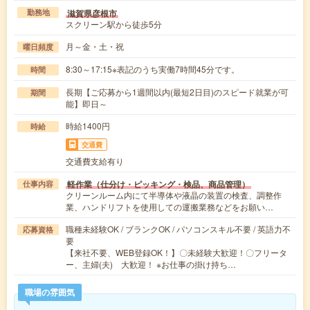
滋賀県彦根市
勤務地
スクリーン駅から徒歩5分
月～金・土・祝
曜日頻度
8:30～17:15※表記のうち実働7時間45分です。
時間
長期【ご応募から1週間以内(最短2日目)のスピード就業が可
期間
能】即日～
時給1400円
時給
交通費
交通費支給有り
軽作業（仕分け・ピッキング・検品、商品管理）
仕事内容
クリーンルーム内にて半導体や液晶の装置の検査、調整作
業、ハンドリフトを使用しての運搬業務などをお願い…
職種未経験OK / ブランクOK / パソコンスキル不要 / 英語力不
応募資格
要
【来社不要、WEB登録OK！】〇未経験大歓迎！〇フリータ
ー、主婦(夫) 大歓迎！ ※お仕事の掛け持ち…
職場の雰囲気