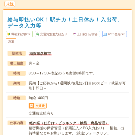
未読
給与即払いOK！駅チカ！土日休み！入出荷、
データ入力等
職種未経験OK
交通費別途支給あり
土日祝日が休み
WEB登録OK
派遣
滋賀県彦根市
勤務地
月～金
曜日頻度
8:30～17:30※表記のうち実働8時間です。
時間
長期【ご応募から1週間以内(最短2日目)のスピード就業が可
期間
能】即日～
時給1400円
時給
交通費
交通費支給有り
軽作業（仕分け・ピッキング・検品、商品管理）
仕事内容
精密機械の保管管理（伝票記入／PC入力あり）、梱包、出
荷準備などをお願いします。(派遣)フォークリフ…