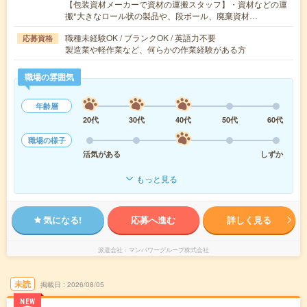
【包装資材メーカーで資材の運搬スタッフ】・資材などの運
搬*大きなロール状の製品や、段ボール、廃棄資材…
職種未経験OK / ブランクOK / 英語力不要
応募資格
製造業や軽作業など、何らかの作業経験がある方
職場の雰囲気
年齢層
20代
30代
40代
50代
60代
職場の様子
活気がある
しずか
もっと見る
気になる!
応募へ進む
詳しく見る
派遣会社
マンパワーグループ株式会社
未読
掲載日
2026/08/05
NEW