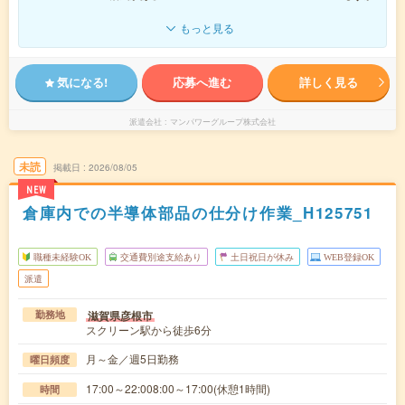
もっと見る
気になる!
応募へ進む
詳しく見る
派遣会社
マンパワーグループ株式会社
未読
掲載日
2026/08/05
NEW
倉庫内での半導体部品の仕分け作業_H125751
職種未経験OK
交通費別途支給あり
土日祝日が休み
WEB登録OK
派遣
滋賀県彦根市
勤務地
スクリーン駅から徒歩6分
月～金／週5日勤務
曜日頻度
17:00～22:008:00～17:00(休憩1時間)
時間