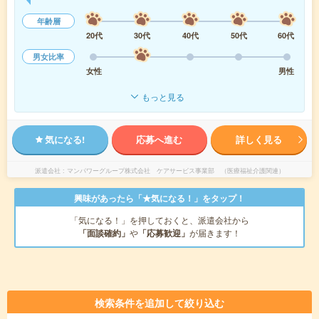
年齢層
20代
30代
40代
50代
60代
男女比率
女性
男性
もっと見る
気になる!
応募へ進む
詳しく見る
派遣会社
マンパワーグループ株式会社 ケアサービス事業部 （医療福祉介護関連）
興味があったら「★気になる！」をタップ！
「気になる！」を押しておくと、派遣会社から
「面談確約」
や
「応募歓迎」
が届きます！
検索条件を追加して絞り込む