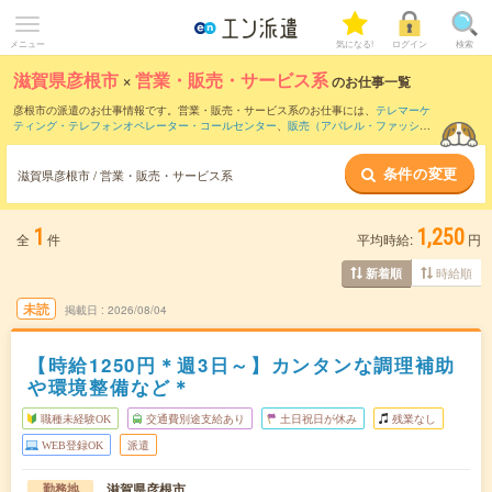
メニュー
気になる!
ログイン
検索
滋賀県彦根市
×
営業・販売・サービス系
のお仕事一覧
彦根市の派遣のお仕事情報です。営業・販売・サービス系のお仕事には、
テレマーケ
ティング・テレフォンオペレーター・コールセンター
、
販売（アパレル・ファッショ
ン・コスメ）
、
営業・企画営業・ラウンダー
などがあります。さらに、
短期
・
単発
な
どの期間や、
職種未経験OK
などのこだわり条件で絞り込んでいただけます。
条件の変更
滋賀県彦根市 / 営業・販売・サービス系
1
1,250
全
件
平均時給:
円
時給順
新着順
未読
掲載日
2026/08/04
【時給1250円＊週3日～】カンタンな調理補助
や環境整備など＊
職種未経験OK
交通費別途支給あり
土日祝日が休み
残業なし
WEB登録OK
派遣
滋賀県彦根市
勤務地