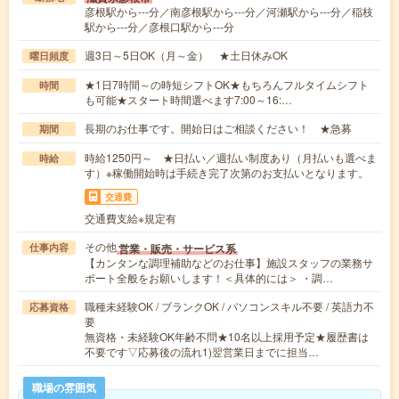
彦根駅から---分／南彦根駅から---分／河瀬駅から---分／稲枝
駅から---分／彦根口駅から---分
週3日～5日OK（月～金） ★土日休みOK
曜日頻度
★1日7時間～の時短シフトOK★もちろんフルタイムシフト
時間
も可能★スタート時間選べます7:00～16:…
長期のお仕事です。開始日はご相談ください！ ★急募
期間
時給1250円～ ★日払い／週払い制度あり（月払いも選べま
時給
す）※稼働開始時は手続き完了次第のお支払いとなります。
交通費
交通費支給※規定有
その他
営業・販売・サービス系
仕事内容
【カンタンな調理補助などのお仕事】施設スタッフの業務サ
ポート全般をお願いします！＜具体的には＞ ・調…
職種未経験OK / ブランクOK / パソコンスキル不要 / 英語力不
応募資格
要
無資格・未経験OK年齢不問★10名以上採用予定★履歴書は
不要です▽応募後の流れ1)翌営業日までに担当…
職場の雰囲気