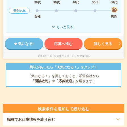
20代
30代
40代
50代
60代
男女比率
女性
男性
もっと見る
気になる!
応募へ進む
詳しく見る
派遣会社
UT東芝株式会社 キャリア採用部
興味があったら「★気になる！」をタップ！
「気になる！」を押しておくと、派遣会社から
「面談確約」
や
「応募歓迎」
が届きます！
検索条件を追加して絞り込む
職種
でお仕事情報を絞り込む