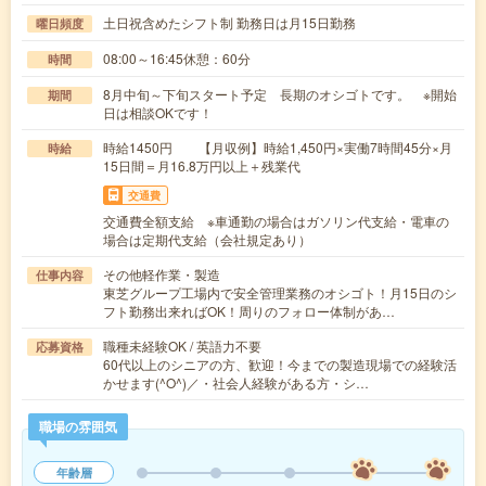
土日祝含めたシフト制 勤務日は月15日勤務
曜日頻度
08:00～16:45休憩：60分
時間
8月中旬～下旬スタート予定 長期のオシゴトです。 ※開始
期間
日は相談OKです！
時給1450円 【月収例】時給1,450円×実働7時間45分×月
時給
15日間＝月16.8万円以上＋残業代
交通費
交通費全額支給 ※車通勤の場合はガソリン代支給・電車の
場合は定期代支給（会社規定あり）
その他軽作業・製造
仕事内容
東芝グループ工場内で安全管理業務のオシゴト！月15日のシ
フト勤務出来ればOK！周りのフォロー体制があ…
職種未経験OK / 英語力不要
応募資格
60代以上のシニアの方、歓迎！今までの製造現場での経験活
かせます(^O^)／・社会人経験がある方・シ…
職場の雰囲気
年齢層