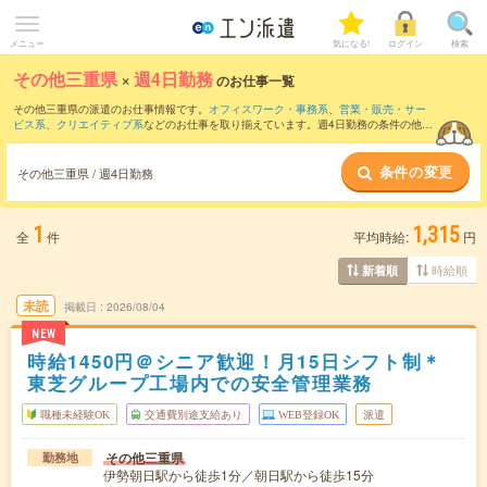
メニュー
気になる!
ログイン
検索
その他三重県
×
週4日勤務
のお仕事一覧
その他三重県の派遣のお仕事情報です。
オフィスワーク・事務系
、
営業・販売・サー
ビス系
、
クリエイティブ系
などのお仕事を取り揃えています。週4日勤務の条件の他
に、
交通費別途支給あり
、
職種未経験OK
、
友だちと一緒の応募OK
などのこだわり条
件も取り揃えています。
条件の変更
その他三重県 / 週4日勤務
1
1,315
全
件
平均時給:
円
時給順
新着順
未読
掲載日
2026/08/04
NEW
時給1450円＠シニア歓迎！月15日シフト制＊
東芝グループ工場内での安全管理業務
職種未経験OK
交通費別途支給あり
WEB登録OK
派遣
その他三重県
勤務地
伊勢朝日駅から徒歩1分／朝日駅から徒歩15分