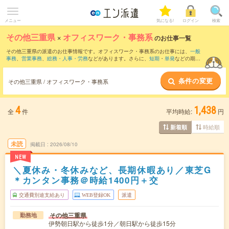
メニュー
気になる!
ログイン
検索
その他三重県
×
オフィスワーク・事務系
のお仕事一覧
その他三重県の派遣のお仕事情報です。オフィスワーク・事務系のお仕事には、
一般
事務
、
営業事務
、
総務・人事・労務
などがあります。さらに、
短期
・
単発
などの期間
や、
職種未経験OK
などのこだわり条件で絞り込んでいただけます。
条件の変更
その他三重県 / オフィスワーク・事務系
4
1,438
全
件
平均時給:
円
時給順
新着順
未読
掲載日
2026/08/10
NEW
＼夏休み・冬休みなど、長期休暇あり／東芝G
＊カンタン事務＠時給1400円＋交
交通費別途支給あり
WEB登録OK
派遣
その他三重県
勤務地
伊勢朝日駅から徒歩1分／朝日駅から徒歩15分