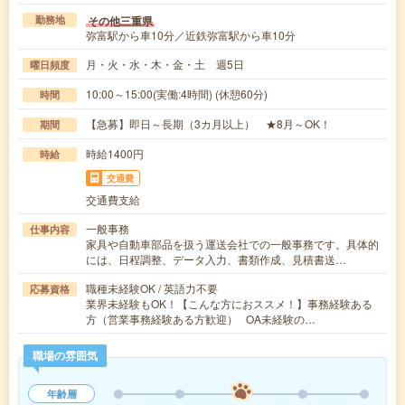
その他三重県
勤務地
弥富駅から車10分／近鉄弥富駅から車10分
月・火・水・木・金・土 週5日
曜日頻度
10:00～15:00(実働:4時間) (休憩60分)
時間
【急募】即日～長期（3カ月以上） ★8月～OK！
期間
時給1400円
時給
交通費
交通費支給
一般事務
仕事内容
家具や自動車部品を扱う運送会社での一般事務です。具体的
には、日程調整、データ入力、書類作成、見積書送…
職種未経験OK / 英語力不要
応募資格
業界未経験もOK！【こんな方におススメ！】事務経験ある
方（営業事務経験ある方歓迎） OA未経験の…
職場の雰囲気
年齢層