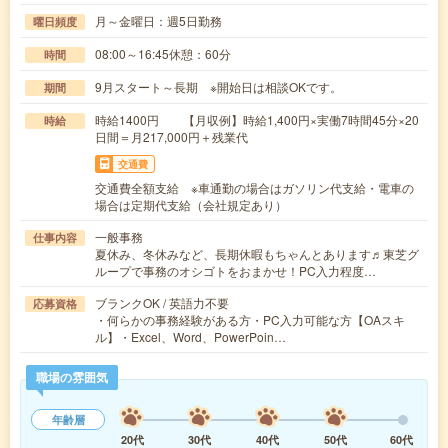
月～金曜日：週5日勤務
曜日頻度
08:00～16:45休憩：60分
時間
9月スタート～長期 ※開始日は相談OKです。
期間
時給1400円 【月収例】時給1,400円×実働7時間45分×20
時給
日間＝月217,000円＋残業代
交通費
交通費全額支給 ※車通勤の場合はガソリン代支給・電車の
場合は定期代支給（会社規定あり）
一般事務
仕事内容
夏休み、冬休みなど、長期休暇もちゃんとあります♬東芝グ
ループで事務のオシゴトをおまかせ！PC入力程度…
ブランクOK / 英語力不要
応募資格
・何らかの事務経験がある方・PC入力可能な方【OAスキ
ル】・Excel、Word、PowerPoin…
職場の雰囲気
年齢層
20代
30代
40代
50代
60代