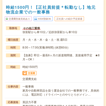
時給1500円！【正社員前提＊転勤なし】地元
物流企業での一般事務
交通費別途支給あり
WEB登録OK
正社員への紹介予定派遣
その他三重県
勤務地
弥富駅から車10分／近鉄弥富駅から車10分
月・火・水・木・金・土・祝 週5日
曜日頻度
8:00～17:00(実働:8時間) (休憩60分)
時間
【急募】即日～最長6ヶ月の派遣期間後、直接雇用予定 ★8
期間
月～OK！
時給1500円
時給
交通費
交通費支給
一般事務
仕事内容
家具や自動車部品を扱う運送会社での一般事務です。具体的
には、電話対応（ドライバーとのやりとりがメイン…
英語力不要
応募資格
事務経験ある方（営業事務経験ある方歓迎） 業界未経験