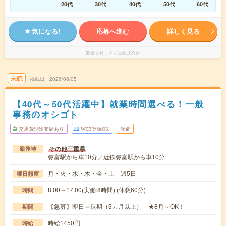
20代
30代
40代
50代
60代
気になる!
応募へ進む
詳しく見る
派遣会社
アデコ株式会社
未読
掲載日
2026/08/05
【40代～50代活躍中】就業時間選べる！一般
事務のオシゴト
交通費別途支給あり
WEB登録OK
派遣
その他三重県
勤務地
弥富駅から車10分／近鉄弥富駅から車10分
月・火・水・木・金・土 週5日
曜日頻度
8:00～17:00(実働:8時間) (休憩60分)
時間
【急募】即日～長期（3カ月以上） ★8月～OK！
期間
時給1450円
時給