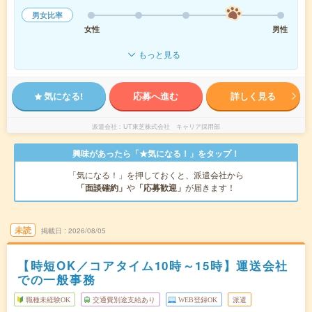
男女比率
女性
男性
もっと見る
気になる!
応募へ進む
詳しく見る
派遣会社
UT東芝株式会社 キャリア採用部
興味があったら「★気になる！」をタップ！
「気になる！」を押しておくと、派遣会社から
「面談確約」
や
「応募歓迎」
が届きます！
未読
掲載日
2026/08/05
【時短OK／コアタイム10時～15時】運送会社
での一般事務
職種未経験OK
交通費別途支給あり
WEB登録OK
派遣