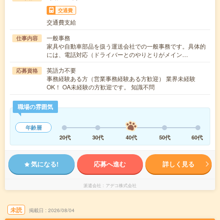
交通費
交通費支給
一般事務
仕事内容
家具や自動車部品を扱う運送会社での一般事務です。具体的
には、電話対応（ドライバーとのやりとりがメイン…
英語力不要
応募資格
事務経験ある方（営業事務経験ある方歓迎） 業界未経験
OK！ OA未経験の方歓迎です。 知識不問
職場の雰囲気
年齢層
20代
30代
40代
50代
60代
気になる!
応募へ進む
詳しく見る
派遣会社
アデコ株式会社
未読
掲載日
2026/08/04