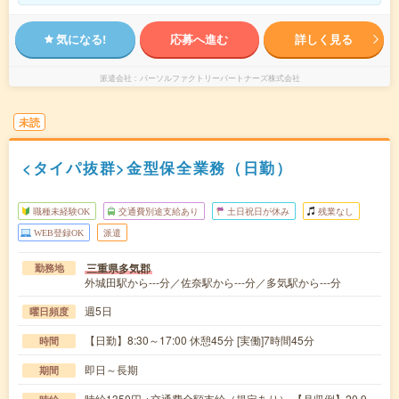
気になる!
応募へ進む
詳しく見る
派遣会社
パーソルファクトリーパートナーズ株式会社
未読
<タイパ抜群>金型保全業務（日勤）
職種未経験OK
交通費別途支給あり
土日祝日が休み
残業なし
WEB登録OK
派遣
三重県多気郡
勤務地
外城田駅から---分／佐奈駅から---分／多気駅から---分
週5日
曜日頻度
【日勤】8:30～17:00 休憩45分 [実働]7時間45分
時間
即日～長期
期間
時給1350円 ※交通費全額支給（規定あり） 【月収例】20.9