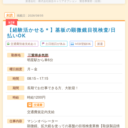
派遣会社
株式会社綜合キャリアオプション 製造事業部（全国）
未読
掲載日
2026/08/05
NEW
【経験活かせる＊】基板の顕微鏡目視検査/日
払いOK
交通費別途支給あり
土日祝日が休み
WEB登録OK
派遣
三重県多気郡
勤務地
明星駅から車6分
月～金
曜日頻度
08:15～17:15
時間
長期でお仕事できる方、大歓迎！
期間
時給1200円
時給
交通費
交通費規定内支給
マシンオペレーター
仕事内容
顕微鏡、拡大鏡を使っての基盤の目視検査業務【取扱製品情