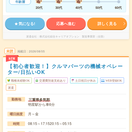
年齢層
20代
30代
40代
50代
60代
気になる!
応募へ進む
詳しく見る
派遣会社
株式会社綜合キャリアオプション 製造事業部（全国）
未読
掲載日
2026/08/05
NEW
【初心者歓迎！】クルマパーツの機械オペレー
ター/日払いOK
職種未経験OK
交通費別途支給あり
土日祝日が休み
WEB登録OK
派遣
三重県多気郡
勤務地
明星駅から車6分
月～金
曜日頻度
08:15～17:1520:15～05:15
時間