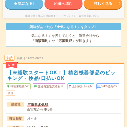
気になる!
応募へ進む
詳しく見る
派遣会社
株式会社綜合キャリアオプション 製造事業部（全国）
興味があったら「★気になる！」をタップ！
「気になる！」を押しておくと、派遣会社から
「面談確約」
や
「応募歓迎」
が届きます！
未読
掲載日
2026/08/05
NEW
【未経験スタートOK！】精密機器部品のピッ
キング・検品/日払いOK
職種未経験OK
交通費別途支給あり
土日祝日が休み
WEB登録OK
派遣
三重県多気郡
勤務地
斎宮駅から車5分
月～金
曜日頻度