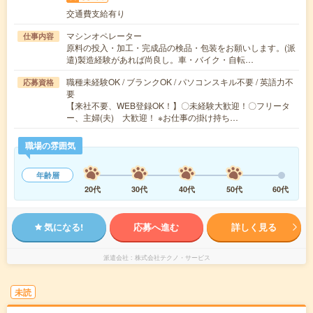
交通費支給有り
マシンオペレーター
仕事内容
原料の投入・加工・完成品の検品・包装をお願いします。(派
遣)製造経験があれば尚良し。車・バイク・自転…
職種未経験OK / ブランクOK / パソコンスキル不要 / 英語力不
応募資格
要
【来社不要、WEB登録OK！】〇未経験大歓迎！〇フリータ
ー、主婦(夫) 大歓迎！ ※お仕事の掛け持ち…
職場の雰囲気
年齢層
20代
30代
40代
50代
60代
気になる!
応募へ進む
詳しく見る
派遣会社
株式会社テクノ・サービス
未読