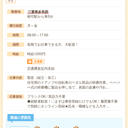
派遣
三重県多気郡
勤務地
相可駅から車5分
月～金
曜日頻度
08:00～17:00
時間
長期でお仕事できる方、大歓迎！
期間
時給1200円
時給
交通費
交通費規定内支給
製造（組立・加工）
仕事内容
住宅用のドアノブや自転車のペダル部品の研磨作業。ペーパ
ー式の研磨機に製品を押し当て、表面の皮膚や汚れ…
ブランクOK / 英語力不要
応募資格
◆経験者歓迎！〇まずは事前登録だけでもOK！履歴書不要
で気軽にオンライン登録★氏名・職種などを入力す…
職場の雰囲気