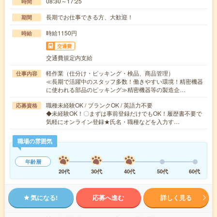
08:30～17:25
時間
長期でお仕事できる方、大歓迎！
期間
時給1150円
時給
交通費
交通費規定内支給
軽作業（仕分け・ピッキング・検品、商品管理）
仕事内容
≪長期で活躍中のスタッフ多数！働きやすい環境！精密機器
に使われる部品のピッキング≫精密機器等の製造企…
職種未経験OK / ブランクOK / 英語力不要
応募資格
◆未経験OK！〇まずは事前登録だけでもOK！履歴書不要で
気軽にオンライン登録★氏名・職種などを入力す…
職場の雰囲気
年齢層
20代
30代
40代
50代
60代
気になる!
応募へ進む
詳しく見る