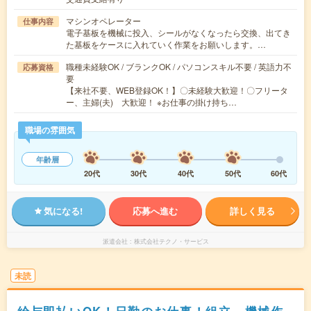
マシンオペレーター
仕事内容
電子基板を機械に投入、シールがなくなったら交換、出てき
た基板をケースに入れていく作業をお願いします。…
職種未経験OK / ブランクOK / パソコンスキル不要 / 英語力不
応募資格
要
【来社不要、WEB登録OK！】〇未経験大歓迎！〇フリータ
ー、主婦(夫) 大歓迎！ ※お仕事の掛け持ち…
職場の雰囲気
年齢層
20代
30代
40代
50代
60代
気になる!
応募へ進む
詳しく見る
派遣会社
株式会社テクノ・サービス
未読
給与即払いOK！日勤のお仕事！組立、機械作