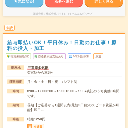
気になる!
応募へ進む
詳しく見る
派遣会社
株式会社バイトレ（キャムコムグループ）
未読
給与即払いOK！平日休み！日勤のお仕事！原
料の投入・加工
職種未経験OK
交通費別途支給あり
WEB登録OK
派遣
三重県多気郡
勤務地
斎宮駅から車6分
月～金・土・日・祝 ※シフト制
曜日頻度
8:00～17:006:00～15:0016:00～1:00※表記のうち実働8時間
時間
です。
長期【ご応募から1週間以内(最短2日目)のスピード就業が可
期間
能】即日～
時給1250円
時給
交通費