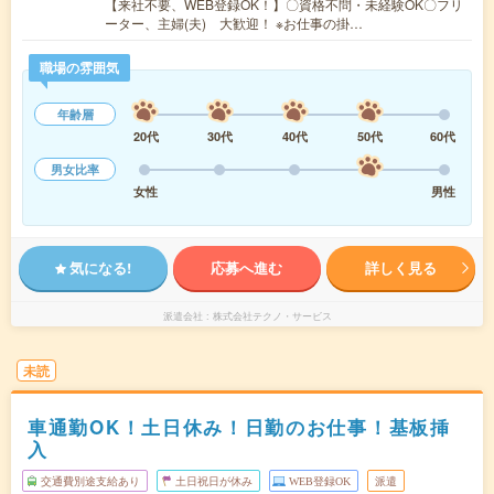
【来社不要、WEB登録OK！】〇資格不問・未経験OK〇フリ
ーター、主婦(夫) 大歓迎！ ※お仕事の掛…
職場の雰囲気
年齢層
20代
30代
40代
50代
60代
男女比率
女性
男性
気になる!
応募へ進む
詳しく見る
派遣会社
株式会社テクノ・サービス
未読
車通勤OK！土日休み！日勤のお仕事！基板挿
入
交通費別途支給あり
土日祝日が休み
WEB登録OK
派遣