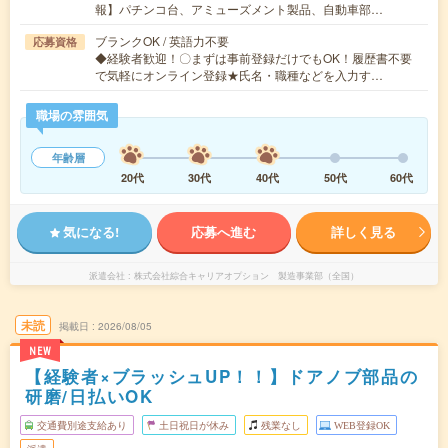
報】パチンコ台、アミューズメント製品、自動車部…
ブランクOK / 英語力不要
応募資格
◆経験者歓迎！〇まずは事前登録だけでもOK！履歴書不要
で気軽にオンライン登録★氏名・職種などを入力す…
職場の雰囲気
年齢層
20代
30代
40代
50代
60代
気になる!
応募へ進む
詳しく見る
派遣会社
株式会社綜合キャリアオプション 製造事業部（全国）
未読
掲載日
2026/08/05
NEW
【経験者×ブラッシュUP！！】ドアノブ部品の
研磨/日払いOK
交通費別途支給あり
土日祝日が休み
残業なし
WEB登録OK