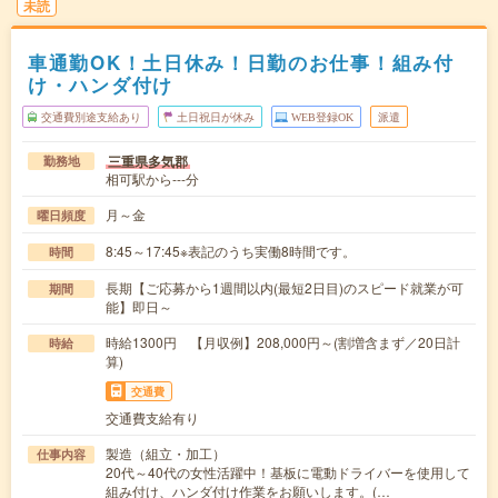
未読
車通勤OK！土日休み！日勤のお仕事！組み付
け・ハンダ付け
交通費別途支給あり
土日祝日が休み
WEB登録OK
派遣
三重県多気郡
勤務地
相可駅から---分
月～金
曜日頻度
8:45～17:45※表記のうち実働8時間です。
時間
長期【ご応募から1週間以内(最短2日目)のスピード就業が可
期間
能】即日～
時給1300円 【月収例】208,000円～(割増含まず／20日計
時給
算)
交通費
交通費支給有り
製造（組立・加工）
仕事内容
20代～40代の女性活躍中！基板に電動ドライバーを使用して
組み付け、ハンダ付け作業をお願いします。(…