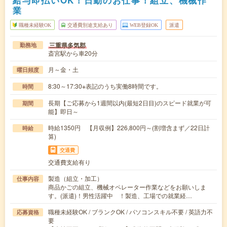
業
職種未経験OK
交通費別途支給あり
WEB登録OK
派遣
三重県多気郡
勤務地
斎宮駅から車20分
月～金・土
曜日頻度
8:30～17:30※表記のうち実働8時間です。
時間
長期【ご応募から1週間以内(最短2日目)のスピード就業が可
期間
能】即日～
時給1350円 【月収例】226,800円～(割増含まず／22日計
時給
算)
交通費
交通費支給有り
製造（組立・加工）
仕事内容
商品かごの組立、機械オペレーター作業などをお願いしま
す。(派遣)！男性活躍中 ！製造、工場での就業経…
職種未経験OK / ブランクOK / パソコンスキル不要 / 英語力不
応募資格
要