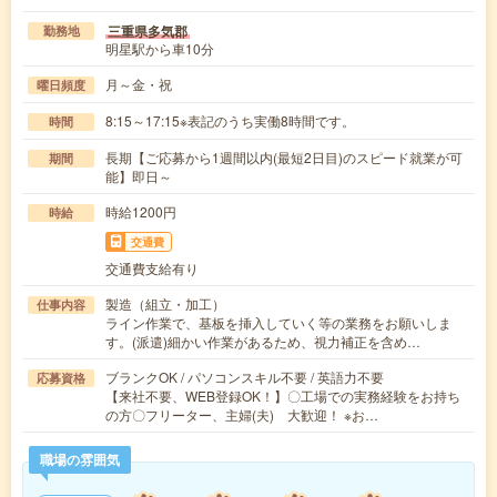
三重県多気郡
勤務地
明星駅から車10分
月～金・祝
曜日頻度
8:15～17:15※表記のうち実働8時間です。
時間
長期【ご応募から1週間以内(最短2日目)のスピード就業が可
期間
能】即日～
時給1200円
時給
交通費
交通費支給有り
製造（組立・加工）
仕事内容
ライン作業で、基板を挿入していく等の業務をお願いしま
す。(派遣)細かい作業があるため、視力補正を含め…
ブランクOK / パソコンスキル不要 / 英語力不要
応募資格
【来社不要、WEB登録OK！】〇工場での実務経験をお持ち
の方〇フリーター、主婦(夫) 大歓迎！ ※お…
職場の雰囲気