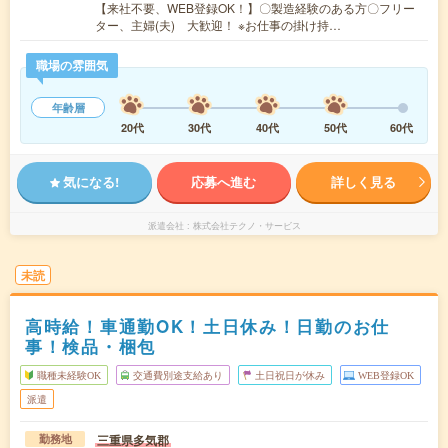
【来社不要、WEB登録OK！】〇製造経験のある方〇フリー
ター、主婦(夫) 大歓迎！ ※お仕事の掛け持…
職場の雰囲気
年齢層
20代
30代
40代
50代
60代
気になる!
応募へ進む
詳しく見る
派遣会社
株式会社テクノ・サービス
未読
高時給！車通勤OK！土日休み！日勤のお仕
事！検品・梱包
職種未経験OK
交通費別途支給あり
土日祝日が休み
WEB登録OK
派遣
三重県多気郡
勤務地