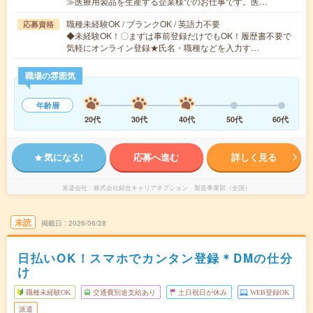
≫医療用製品を生産する企業様でのお仕事です。医…
職種未経験OK / ブランクOK / 英語力不要
応募資格
◆未経験OK！〇まずは事前登録だけでもOK！履歴書不要で
気軽にオンライン登録★氏名・職種などを入力す…
職場の雰囲気
年齢層
20代
30代
40代
50代
60代
気になる!
応募へ進む
詳しく見る
派遣会社
株式会社綜合キャリアオプション 製造事業部（全国）
未読
掲載日
2026/06/28
日払いOK！スマホでカンタン登録＊DMの仕分
け
職種未経験OK
交通費別途支給あり
土日祝日が休み
WEB登録OK
派遣