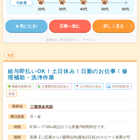
年齢層
20代
30代
40代
50代
60代
気になる!
応募へ進む
詳しく見る
派遣会社
株式会社テクノ・サービス
未読
給与即払いOK！土日休み！日勤のお仕事！修
理補助・洗浄作業
職種未経験OK
交通費別途支給あり
土日祝日が休み
WEB登録OK
派遣
三重県多気郡
勤務地
月～金
曜日頻度
8:30～17:00※表記のうち実働7時間30分です。
時間
長期【ご応募から1週間以内(最短2日目)のスピード就業が可
期間