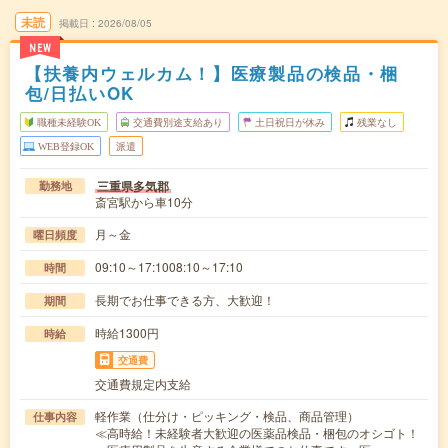
未読
掲載日
2026/08/05
NEW
【扶養内ウェルカム！】医療製品の検品・梱
包/日払いOK
職種未経験OK
交通費別途支給あり
土日祝日が休み
残業なし
WEB登録OK
派遣
三重県多気郡
勤務地
斎宮駅から車10分
月～金
曜日頻度
09:10～17:1008:10～17:10
時間
長期でお仕事できる方、大歓迎！
期間
時給1300円
時給
交通費
交通費規定内支給
軽作業（仕分け・ピッキング・検品、商品管理）
仕事内容
≪高時給！未経験者大歓迎の医薬品検品・梱包のオシゴト！