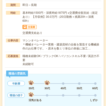
即日～長期
期間
基本時給1500円・深夜時給1875円 ※交通費全額支給（規定
時給
あり） 【月収例】30.0万円（20日勤務＋残業20h＋深夜
60h）
交通費
交通費支給あり
マシンオペレーター
仕事内容
＊機械オペレーター業務・建築資材の合板を製造する機械操
作のお仕事です。・原木を数ミリ単位の単板に加工…
職種未経験OK / ブランクOK / パソコンスキル不要 / 英語力不
応募資格
要
未経験可
職場の雰囲気
年齢層
20代
30代
40代
50代
60代
職場の様子
活気がある
しずか