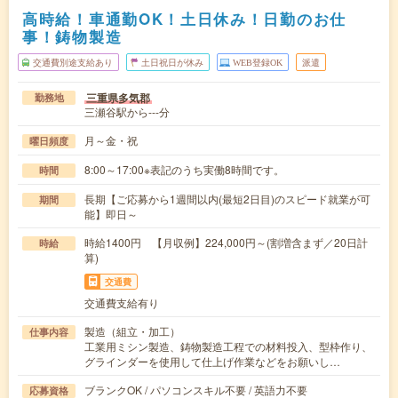
高時給！車通勤OK！土日休み！日勤のお仕
事！鋳物製造
交通費別途支給あり
土日祝日が休み
WEB登録OK
派遣
三重県多気郡
勤務地
三瀬谷駅から---分
月～金・祝
曜日頻度
8:00～17:00※表記のうち実働8時間です。
時間
長期【ご応募から1週間以内(最短2日目)のスピード就業が可
期間
能】即日～
時給1400円 【月収例】224,000円～(割増含まず／20日計
時給
算)
交通費
交通費支給有り
製造（組立・加工）
仕事内容
工業用ミシン製造、鋳物製造工程での材料投入、型枠作り、
グラインダーを使用して仕上げ作業などをお願いし…
ブランクOK / パソコンスキル不要 / 英語力不要
応募資格