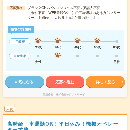
ブランクOK / パソコンスキル不要 / 英語力不要
応募資格
【来社不要、WEB登録OK！】〇工場経験のある方〇フリー
ター、主婦(夫) 大歓迎！ ※お仕事の掛け持…
職場の雰囲気
年齢層
20代
30代
40代
50代
60代
男女比率
女性
男性
気になる!
応募へ進む
詳しく見る
派遣会社
株式会社テクノ・サービス
未読
高時給！車通勤OK！平日休み！機械オペレー
ター業務