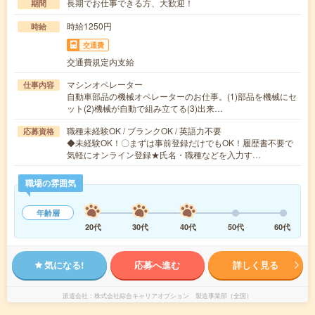
長期でお仕事できる方、大歓迎！
期間
時給1250円
時給
交通費
交通費規定内支給
マシンオペレーター
仕事内容
自動車部品の機械オペレーターのお仕事。(1)部品を機械にセ
ット(2)機械が自動で組み立てる(3)出来…
職種未経験OK / ブランクOK / 英語力不要
応募資格
◆未経験OK！〇まずは事前登録だけでもOK！履歴書不要で
気軽にオンライン登録★氏名・職種などを入力す…
職場の雰囲気
年齢層
20代
30代
40代
50代
60代
気になる!
応募へ進む
詳しく見る
派遣会社
株式会社綜合キャリアオプション 製造事業部（全国）