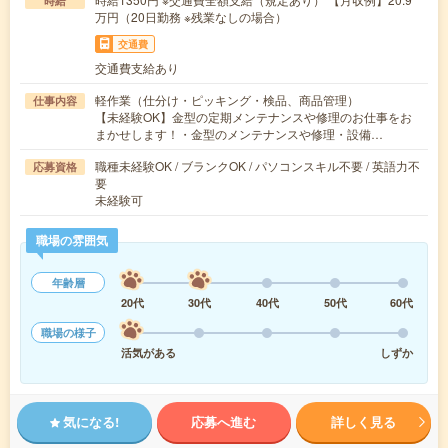
時給
万円（20日勤務 ※残業なしの場合）
交通費
交通費支給あり
軽作業（仕分け・ピッキング・検品、商品管理）
仕事内容
【未経験OK】金型の定期メンテナンスや修理のお仕事をお
まかせします！・金型のメンテナンスや修理・設備…
職種未経験OK / ブランクOK / パソコンスキル不要 / 英語力不
応募資格
要
未経験可
職場の雰囲気
年齢層
20代
30代
40代
50代
60代
職場の様子
活気がある
しずか
気になる!
応募へ進む
詳しく見る