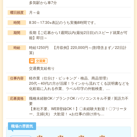
多気駅から車7分
月～金
曜日頻度
8:30～17:30※表記のうち実働8時間です。
時間
長期【ご応募から1週間以内(最短2日目)のスピード就業が可
期間
能】即日～
時給1250円 【月収例】220,000円～(割増含まず／22日計
時給
算)
交通費
交通費支給有り
軽作業（仕分け・ピッキング・検品、商品管理）
仕事内容
20代～40代の方が活躍！ラインから流れてくる説明書などを
化粧箱に入れる作業、ラベル印字の外観検査、…
職種未経験OK / ブランクOK / パソコンスキル不要 / 英語力不
応募資格
要
【来社不要、WEB登録OK！】〇未経験大歓迎！〇フリータ
ー、主婦(夫) 大歓迎！ ※お仕事の掛け持ち…
職場の雰囲気