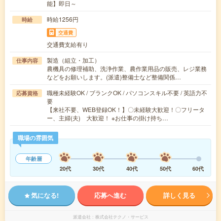
能】即日～
時給1256円
時給
交通費
交通費支給有り
製造（組立・加工）
仕事内容
農機具の修理補助、洗浄作業、農作業用品の販売、レジ業務
などをお願いします。(派遣)整備士など整備関係…
職種未経験OK / ブランクOK / パソコンスキル不要 / 英語力不
応募資格
要
【来社不要、WEB登録OK！】〇未経験大歓迎！〇フリータ
ー、主婦(夫) 大歓迎！ ※お仕事の掛け持ち…
職場の雰囲気
年齢層
20代
30代
40代
50代
60代
気になる!
応募へ進む
詳しく見る
派遣会社
株式会社テクノ・サービス