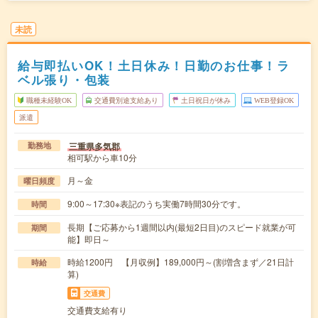
未読
給与即払いOK！土日休み！日勤のお仕事！ラ
ベル張り・包装
職種未経験OK
交通費別途支給あり
土日祝日が休み
WEB登録OK
派遣
三重県多気郡
勤務地
相可駅から車10分
月～金
曜日頻度
9:00～17:30※表記のうち実働7時間30分です。
時間
長期【ご応募から1週間以内(最短2日目)のスピード就業が可
期間
能】即日～
時給1200円 【月収例】189,000円～(割増含まず／21日計
時給
算)
交通費
交通費支給有り