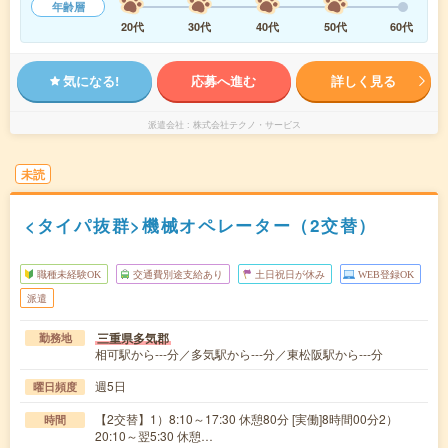
年齢層
20代
30代
40代
50代
60代
気になる!
応募へ進む
詳しく見る
派遣会社
株式会社テクノ・サービス
未読
<タイパ抜群>機械オペレーター（2交替）
職種未経験OK
交通費別途支給あり
土日祝日が休み
WEB登録OK
派遣
三重県多気郡
勤務地
相可駅から---分／多気駅から---分／東松阪駅から---分
週5日
曜日頻度
【2交替】1）8:10～17:30 休憩80分 [実働]8時間00分2）
時間
20:10～翌5:30 休憩…