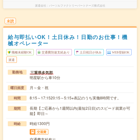
派遣会社
パーソルファクトリーパートナーズ株式会社
未読
給与即払いOK！土日休み！日勤のお仕事！機
械オペレーター
職種未経験OK
交通費別途支給あり
土日祝日が休み
WEB登録OK
派遣
三重県多気郡
勤務地
明星駅から車10分
月～金・祝
曜日頻度
8:15～17:1520:15～5:15※表記のうち実働8時間です。
時間
長期【ご応募から1週間以内(最短2日目)のスピード就業が可
期間
能】即日～
時給1300円
時給
交通費
交通費支給有り