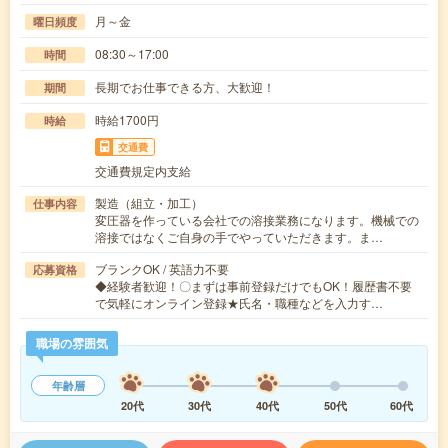
月～金
曜日頻度
08:30～17:00
時間
長期でお仕事できる方、大歓迎！
期間
時給1700円
時給
交通費
交通費規定内支給
製造（組立・加工）
仕事内容
変圧器を作っている会社での溶接業務になります。機械での
溶接ではなくご自身の手でやっていただきます。ま…
ブランクOK / 英語力不要
応募資格
◆経験者歓迎！〇まずは事前登録だけでもOK！履歴書不要
で気軽にオンライン登録★氏名・職種などを入力す…
職場の雰囲気
年齢層
20代
30代
40代
50代
60代