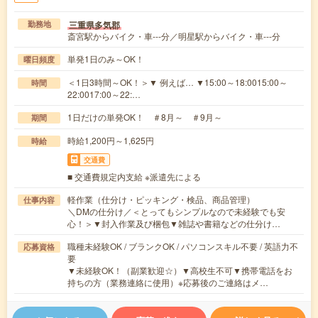
三重県多気郡
勤務地
斎宮駅からバイク・車---分／明星駅からバイク・車---分
単発1日のみ～OK！
曜日頻度
＜1日3時間～OK！＞▼ 例えば… ▼15:00～18:0015:00～
時間
22:0017:00～22:…
1日だけの単発OK！ ＃8月～ ＃9月～
期間
時給1,200円～1,625円
時給
交通費
■ 交通費規定内支給 ※派遣先による
軽作業（仕分け・ピッキング・検品、商品管理）
仕事内容
＼DMの仕分け／＜とってもシンプルなので未経験でも安
心！＞▼封入作業及び梱包▼雑誌や書籍などの仕分け…
職種未経験OK / ブランクOK / パソコンスキル不要 / 英語力不
応募資格
要
▼未経験OK！（副業歓迎☆）▼高校生不可▼携帯電話をお
持ちの方（業務連絡に使用）※応募後のご連絡はメ…