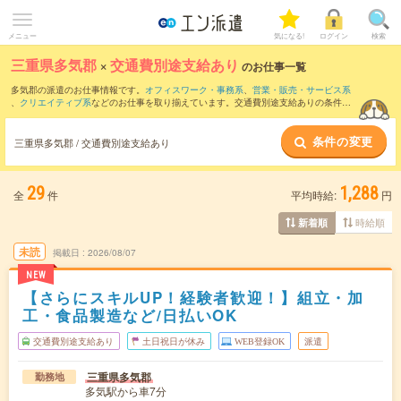
メニュー
気になる!
ログイン
検索
三重県多気郡
×
交通費別途支給あり
のお仕事一覧
多気郡の派遣のお仕事情報です。
オフィスワーク・事務系
、
営業・販売・サービス系
、
クリエイティブ系
などのお仕事を取り揃えています。交通費別途支給ありの条件の
他に、
職種未経験OK
、
友だちと一緒の応募OK
、
10名以上の大量募集
などのこだわり
条件も取り揃えています。
条件の変更
三重県多気郡 / 交通費別途支給あり
29
1,288
全
件
平均時給:
円
時給順
新着順
未読
掲載日
2026/08/07
NEW
【さらにスキルUP！経験者歓迎！】組立・加
工・食品製造など/日払いOK
交通費別途支給あり
土日祝日が休み
WEB登録OK
派遣
三重県多気郡
勤務地
多気駅から車7分