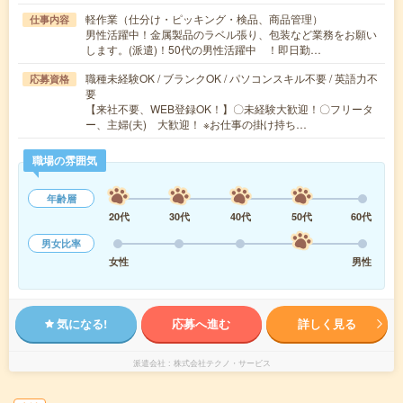
軽作業（仕分け・ピッキング・検品、商品管理）
仕事内容
男性活躍中！金属製品のラベル張り、包装など業務をお願い
します。(派遣)！50代の男性活躍中 ！即日勤…
職種未経験OK / ブランクOK / パソコンスキル不要 / 英語力不
応募資格
要
【来社不要、WEB登録OK！】〇未経験大歓迎！〇フリータ
ー、主婦(夫) 大歓迎！ ※お仕事の掛け持ち…
職場の雰囲気
年齢層
20代
30代
40代
50代
60代
男女比率
女性
男性
気になる!
応募へ進む
詳しく見る
派遣会社
株式会社テクノ・サービス