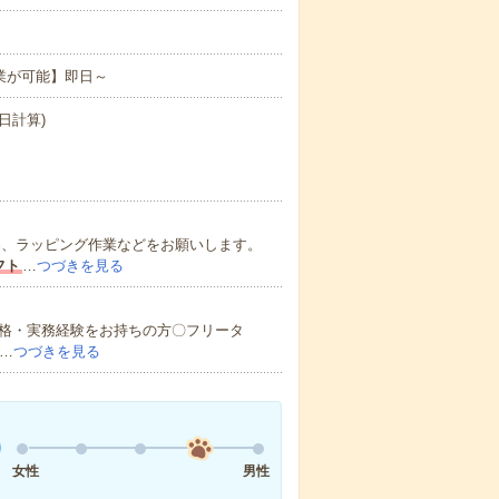
業が可能】即日～
日計算)
品、ラッピング作業などをお願いします。
フト
…
つづきを見る
格・実務経験をお持ちの方〇フリータ
…
つづきを見る
女性
男性