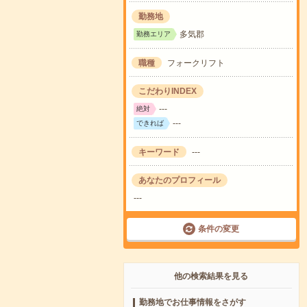
勤務地
多気郡
勤務エリア
職種
フォークリフト
こだわりINDEX
---
絶対
---
できれば
キーワード
---
あなたのプロフィール
---
条件の変更
他の検索結果を見る
勤務地でお仕事情報をさがす