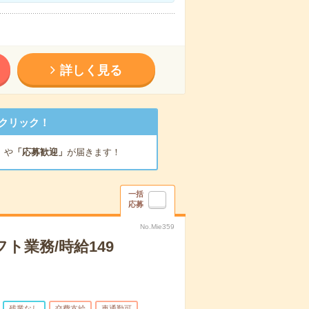
詳しく見る
クリック！
」
や
「応募歓迎」
が届きます！
一括
応募
No.Mie359
業務/時給149
残業なし
交費支給
車通勤可