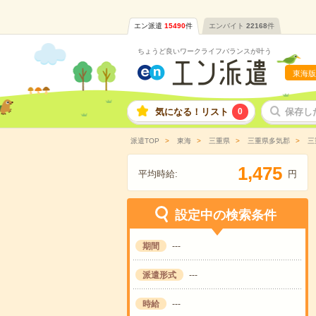
エン派遣
15490
件
エンバイト
22168
件
ちょうど良いワークライフバランスが叶う
東海版
気になる！リスト
0
保存し
派遣TOP
東海
三重県
三重県多気郡
三
,
1
4
7
5
平均時給:
円
設定中の検索条件
期間
---
派遣形式
---
時給
---