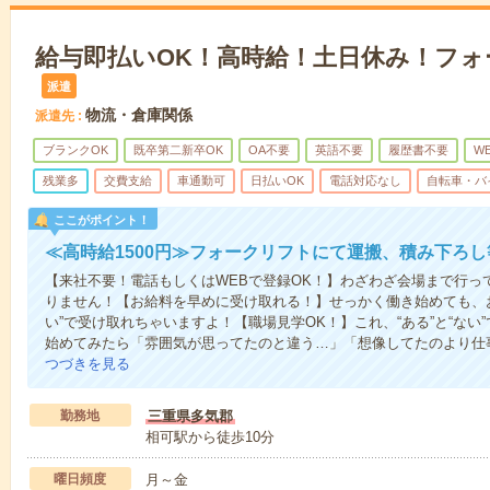
給与即払いOK！高時給！土日休み！フォ
派遣
物流・倉庫関係
派遣先
ブランクOK
既卒第二新卒OK
OA不要
英語不要
履歴書不要
W
残業多
交費支給
車通勤可
日払いOK
電話対応なし
自転車・バ
ここがポイント！
≪高時給1500円≫フォークリフトにて運搬、積み下ろ
【来社不要！電話もしくはWEBで登録OK！】わざわざ会場まで行っ
りません！【お給料を早めに受け取れる！】せっかく働き始めても、
い”で受け取れちゃいますよ！【職場見学OK！】これ、“ある”と“な
始めてみたら「雰囲気が思ってたのと違う…」「想像してたのより仕
つづきを見る
勤務地
三重県多気郡
相可駅から徒歩10分
曜日頻度
月～金