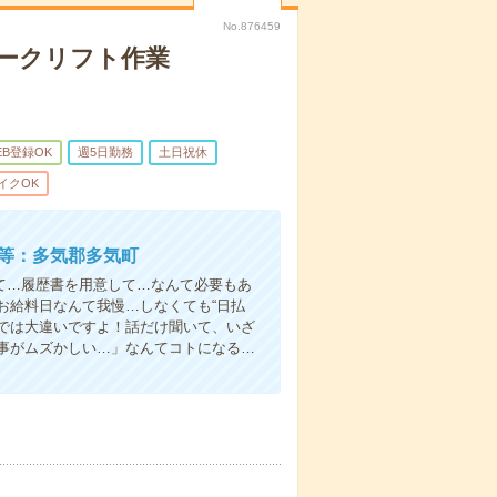
No.876459
ークリフト作業
EB登録OK
週5日勤務
土日祝休
イクOK
し等：多気郡多気町
て…履歴書を用意して…なんて必要もあ
お給料日なんて我慢…しなくても“日払
い”では大違いですよ！話だけ聞いて、いざ
事がムズかしい…」なんてコトになる…