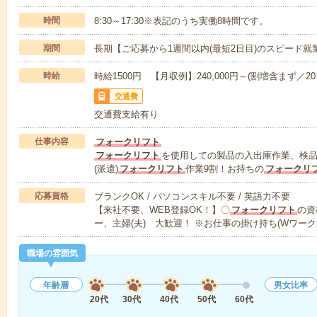
時間
8:30～17:30※表記のうち実働8時間です。
期間
長期【ご応募から1週間以内(最短2日目)のスピード就
時給
時給1500円 【月収例】240,000円～(割増含まず／20
交通費
交通費支給有り
仕事内容
フォークリフト
フォークリフト
を使用しての製品の入出庫作業、検
(派遣)
フォークリフト
作業9割！お持ちの
フォークリ
応募資格
ブランクOK / パソコンスキル不要 / 英語力不要
【来社不要、WEB登録OK！】〇
フォークリフト
の資
ー、主婦(夫) 大歓迎！ ※お仕事の掛け持ち(Wワーク
職場の雰囲気
年齢層
男女比率
20代
30代
40代
50代
60代