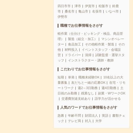
四日市市
津市
伊賀市
松阪市
鈴鹿
市
桑名市
亀山市
名張市
いなべ市
伊勢市
職種でお仕事情報をさがす
軽作業（仕分け・ピッキング・検品、商品管
理）
製造（組立・加工）
マシンオペレー
ター
食品加工
その他軽作業・製造
その
他
材料投入
イベントスタッフ・会場設
営
ドライバー
清掃
試験監督・選挙スタ
ッフ
インストラクター・講師・教師
こだわりでお仕事情報をさがす
短期
単発
職種未経験OK
10名以上の大
量募集
友だちと一緒の応募OK
在宅・リモ
ートワーク
週2～3日勤務
週4日勤務
土
日祝のみ勤務
残業なし
副業・WワークOK
交通費別途支給あり
語学力が活かせる
人気のワードでお仕事情報をさがす
急募
年齢不問
財団法人
英語
書類チェ
ック
テレビ局
封入
大学