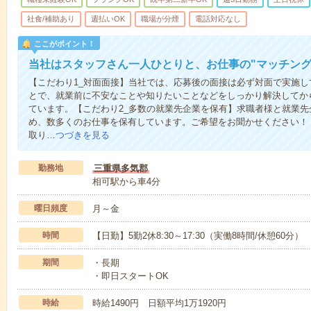
社食/補助あり
週払いOK
職場が分煙
電話対応なし
ここがポイント！
当社はスタッフさん一人ひとりと、お仕事の"マッチング
【こだわり1_対面面接】当社では、応募後の面接は必ず対面で実施
とで、就業前に不安なことや知りたいことなどをしっかり解決してか
ています。【こだわり2_多数の就業先企業を保有】求職者様と就業
め、数多くのお仕事を保有しています。ご希望をお聞かせください！
取り…
つづきを見る
勤務地
三重県多気郡
相可駅から車4分
曜日頻度
月～金
時間
【日勤】5勤2休8:30～17:30（実働8時間/休憩60分）
期間
・長期
・即日スタートOK
時給
時給1490円 日額平均1万1920円