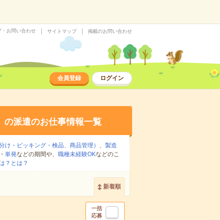
プ・お問い合わせ
サイトマップ
掲載のお問い合わせ
会員登録
ログイン
ト
の派遣のお仕事情報一覧
分け・ピッキング・検品、商品管理）
、
製造
・
単発
などの期間や、
職種未経験OK
などのこ
は？とは？
新着順
一括
応募