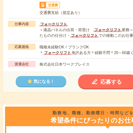
交通費
交通費支給（規定あり）
仕事内容
フォークリフト
＜液晶パネルの出荷・荷受け
フォークリフト
業務
たものの仕分け・
フォークリフト
での移動このお仕
応募資格
職種未経験OK / ブランクOK
＊
フォークリフト
免許ある方＊経験不問＊20～60歳
派遣会社
株式会社日本ワークプレイス
応募する
気になる！
勤務地、職種、勤務曜日・時間など
希望条件にぴったりのお仕