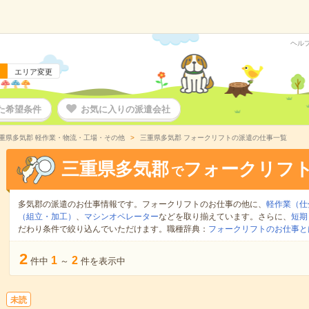
ヘル
エリア変更
た希望条件
お気に入りの派遣会社
重県多気郡 軽作業・物流・工場・その他
三重県多気郡 フォークリフトの派遣の仕事一覧
三重県多気郡
フォークリフ
で
多気郡の派遣のお仕事情報です。フォークリフトのお仕事の他に、
軽作業（仕
（組立・加工）
、
マシンオペレーター
などを取り揃えています。さらに、
短期
だわり条件で絞り込んでいただけます。職種辞典：
フォークリフトのお仕事と
2
1
2
件中
～
件を表示中
未読