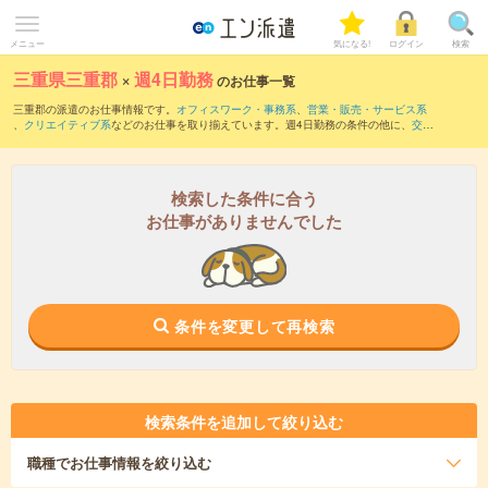
メニュー
気になる!
ログイン
検索
三重県三重郡
×
週4日勤務
のお仕事一覧
三重郡の派遣のお仕事情報です。
オフィスワーク・事務系
、
営業・販売・サービス系
、
クリエイティブ系
などのお仕事を取り揃えています。週4日勤務の条件の他に、
交通
費別途支給あり
、
職種未経験OK
、
友だちと一緒の応募OK
などのこだわり条件も取り
揃えています。
検索した条件に合う
お仕事がありませんでした
条件を変更して再検索
検索条件を追加して絞り込む
職種
でお仕事情報を絞り込む