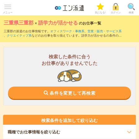
メニュー
気になる!
ログイン
検索
三重県三重郡
×
語学力が活かせる
のお仕事一覧
三重郡の派遣のお仕事情報です。
オフィスワーク・事務系
、
営業・販売・サービス系
、
クリエイティブ系
などのお仕事を取り揃えています。語学力が活かせるの条件の他
に、
交通費別途支給あり
、
職種未経験OK
、
友だちと一緒の応募OK
などのこだわり条
件も取り揃えています。
検索した条件に合う
お仕事がありませんでした
条件を変更して再検索
検索条件を追加して絞り込む
職種
でお仕事情報を絞り込む