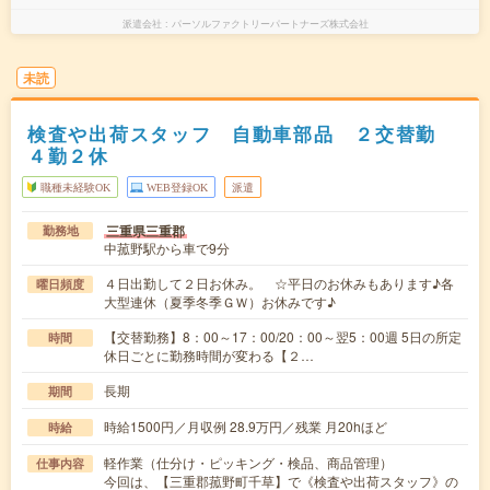
派遣会社
パーソルファクトリーパートナーズ株式会社
未読
検査や出荷スタッフ 自動車部品 ２交替勤
４勤２休
職種未経験OK
WEB登録OK
派遣
三重県三重郡
勤務地
中菰野駅から車で9分
４日出勤して２日お休み。 ☆平日のお休みもあります♪各
曜日頻度
大型連休（夏季冬季ＧＷ）お休みです♪
【交替勤務】8：00～17：00/20：00～翌5：00週 5日の所定
時間
休日ごとに勤務時間が変わる【２…
長期
期間
時給1500円／月収例 28.9万円／残業 月20hほど
時給
軽作業（仕分け・ピッキング・検品、商品管理）
仕事内容
今回は、【三重郡菰野町千草】で《検査や出荷スタッフ》の