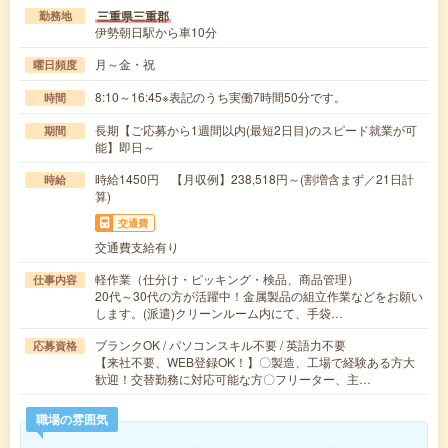
三重県三重郡
勤務地
伊勢朝日駅から車10分
月～金・祝
曜日頻度
8:10～16:45※表記のうち実働7時間50分です。
時間
長期【ご応募から1週間以内(最短2日目)のスピード就業が可
期間
能】即日～
時給1450円 【月収例】238,518円～(割増含まず／21日計
時給
算)
交通費
交通費支給有り
軽作業（仕分け・ピッキング・検品、商品管理）
仕事内容
20代～30代の方が活躍中！金属製品の組立作業などをお願い
します。(派遣)クリーンルーム内にて、手袋…
ブランクOK / パソコンスキル不要 / 英語力不要
応募資格
【来社不要、WEB登録OK！】〇製造、工場で経験ある方大
歓迎！交替勤務に対応可能な方〇フリーター、主…
職場の雰囲気