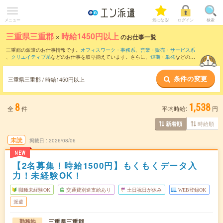
メニュー
気になる!
ログイン
検索
三重県三重郡
×
時給1450円以上
のお仕事一覧
三重郡の派遣のお仕事情報です。
オフィスワーク・事務系
、
営業・販売・サービス系
、
クリエイティブ系
などのお仕事を取り揃えています。さらに、
短期
・
単発
などの期
間や、
職種未経験OK
などのこだわり条件で絞り込んでいただけます。
条件の変更
三重県三重郡 / 時給1450円以上
8
1,538
全
件
平均時給:
円
時給順
新着順
未読
掲載日
2026/08/06
NEW
【2名募集！時給1500円】もくもくデータ入
力！未経験OK！
職種未経験OK
交通費別途支給あり
土日祝日が休み
WEB登録OK
派遣
三重県三重郡
勤務地