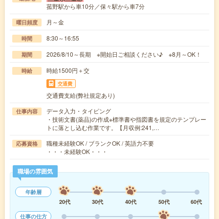
菰野駅から車10分／保々駅から車7分
月～金
曜日頻度
8:30～16:55
時間
2026/8/10～長期 ※開始日ご相談ください♪ ※8月～OK！
期間
時給1500円＋交
時給
交通費
交通費支給(弊社規定あり)
データ入力・タイピング
仕事内容
・技術文書(薬品)の作成※標準書や指図書を規定のテンプレー
トに落とし込む作業です。【月収例:241,…
職種未経験OK / ブランクOK / 英語力不要
応募資格
・・・未経験OK・・・
職場の雰囲気
年齢層
20代
30代
40代
50代
60代
仕事の仕方