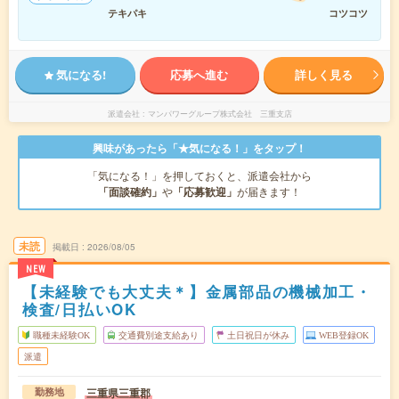
テキパキ
コツコツ
気になる!
応募へ進む
詳しく見る
派遣会社
マンパワーグループ株式会社 三重支店
興味があったら「★気になる！」をタップ！
「気になる！」を押しておくと、派遣会社から
「面談確約」
や
「応募歓迎」
が届きます！
未読
掲載日
2026/08/05
NEW
【未経験でも大丈夫＊】金属部品の機械加工・
検査/日払いOK
職種未経験OK
交通費別途支給あり
土日祝日が休み
WEB登録OK
派遣
三重県三重郡
勤務地