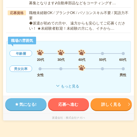
募集となります♪自動車部品などをコーティングす…
職種未経験OK / ブランクOK / パソコンスキル不要 / 英語力不
応募資格
要
◆派遣が初めての方や、 遠方からも安心してご応募くださ
い！ ★未経験者歓迎！未経験の方にも、イチから…
職場の雰囲気
年齢層
20代
30代
40代
50代
60代
男女比率
女性
男性
もっと見る
気になる!
応募へ進む
詳しく見る
派遣会社
株式会社ナガハ