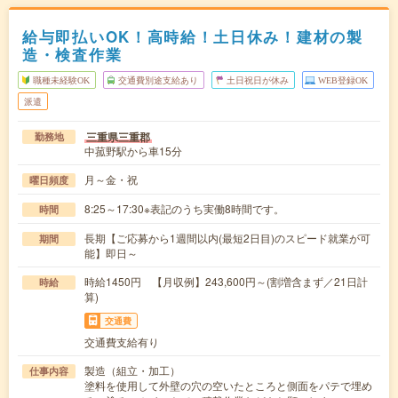
給与即払いOK！高時給！土日休み！建材の製
造・検査作業
職種未経験OK
交通費別途支給あり
土日祝日が休み
WEB登録OK
派遣
三重県三重郡
勤務地
中菰野駅から車15分
月～金・祝
曜日頻度
8:25～17:30※表記のうち実働8時間です。
時間
長期【ご応募から1週間以内(最短2日目)のスピード就業が可
期間
能】即日～
時給1450円 【月収例】243,600円～(割増含まず／21日計
時給
算)
交通費
交通費支給有り
製造（組立・加工）
仕事内容
塗料を使用して外壁の穴の空いたところと側面をパテで埋め