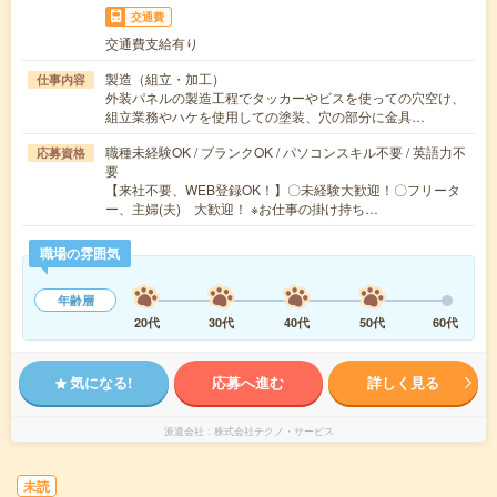
交通費
交通費支給有り
製造（組立・加工）
仕事内容
外装パネルの製造工程でタッカーやビスを使っての穴空け、
組立業務やハケを使用しての塗装、穴の部分に金具…
職種未経験OK / ブランクOK / パソコンスキル不要 / 英語力不
応募資格
要
【来社不要、WEB登録OK！】〇未経験大歓迎！〇フリータ
ー、主婦(夫) 大歓迎！ ※お仕事の掛け持ち…
職場の雰囲気
年齢層
20代
30代
40代
50代
60代
気になる!
応募へ進む
詳しく見る
派遣会社
株式会社テクノ・サービス
未読