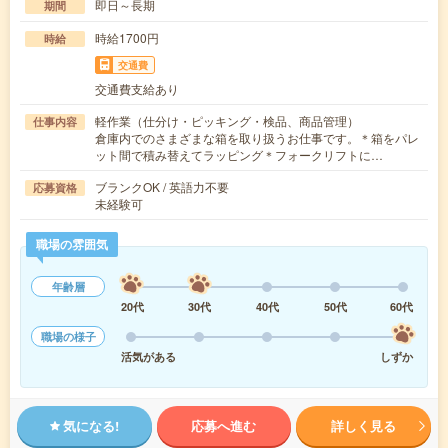
即日～長期
期間
時給1700円
時給
交通費
交通費支給あり
軽作業（仕分け・ピッキング・検品、商品管理）
仕事内容
倉庫内でのさまざまな箱を取り扱うお仕事です。＊箱をパレ
ット間で積み替えてラッピング＊フォークリフトに…
ブランクOK / 英語力不要
応募資格
未経験可
職場の雰囲気
年齢層
20代
30代
40代
50代
60代
職場の様子
活気がある
しずか
気になる!
応募へ進む
詳しく見る