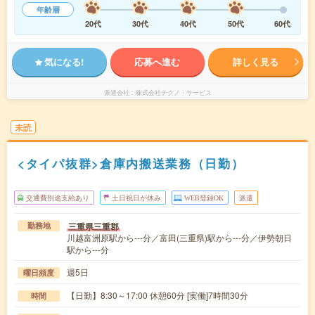
年齢層
20代
30代
40代
50代
60代
気になる!
応募へ進む
詳しく見る
派遣会社
株式会社テクノ・サービス
未読
<タイパ抜群>倉庫内搬送業務（日勤）
交通費別途支給あり
土日祝日が休み
WEB登録OK
派遣
三重県三重郡
勤務地
川越富洲原駅から---分／富田(三重県)駅から---分／伊勢朝日
駅から---分
週5日
曜日頻度
【日勤】8:30～17:00 休憩60分 [実働]7時間30分
時間