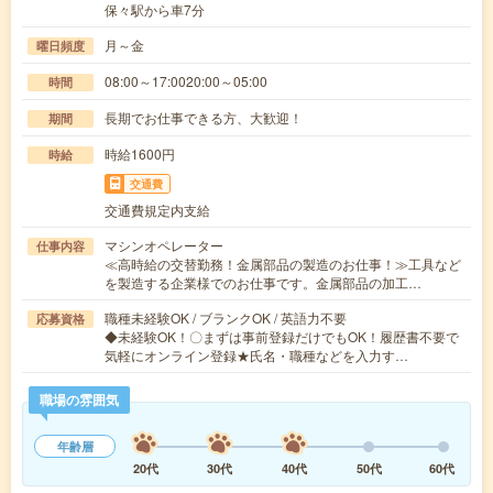
保々駅から車7分
月～金
曜日頻度
08:00～17:0020:00～05:00
時間
長期でお仕事できる方、大歓迎！
期間
時給1600円
時給
交通費
交通費規定内支給
マシンオペレーター
仕事内容
≪高時給の交替勤務！金属部品の製造のお仕事！≫工具など
を製造する企業様でのお仕事です。金属部品の加工…
職種未経験OK / ブランクOK / 英語力不要
応募資格
◆未経験OK！〇まずは事前登録だけでもOK！履歴書不要で
気軽にオンライン登録★氏名・職種などを入力す…
職場の雰囲気
年齢層
20代
30代
40代
50代
60代