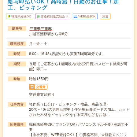
給与即払いOK！高時給！日勤のお仕事！加
工、ピッキング
職種未経験OK
交通費別途支給あり
WEB登録OK
派遣
三重県三重郡
勤務地
川越富洲原駅から車8分
月～金・土
曜日頻度
8:00～16:45※表記のうち実働7時間30分です。
時間
長期【ご応募から1週間以内(最短2日目)のスピード就業が可
期間
能】即日～
時給1550円
時給
交通費
交通費支給有り
軽作業（仕分け・ピッキング・検品、商品管理）
仕事内容
20代～40代の男性活躍中！住宅用石膏ボードの加工、カット
された木材をピッキングをする業務などをお願…
職種未経験OK / ブランクOK / パソコンスキル不要 / 英語力不
応募資格
要
【来社不要、WEB登録OK！】〇資格不問、未経験ＯＫ〇フ