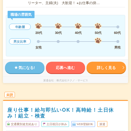
リーター、主婦(夫) 大歓迎！ ※お仕事の掛…
職場の雰囲気
年齢層
20代
30代
40代
50代
60代
男女比率
女性
男性
気になる!
応募へ進む
詳しく見る
派遣会社
株式会社テクノ・サービス
未読
座り仕事！給与即払いOK！高時給！土日休
み！組立・検査
交通費別途支給あり
土日祝日が休み
WEB登録OK
派遣