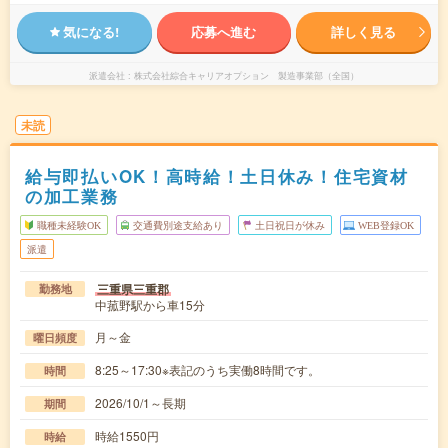
気になる!
応募へ進む
詳しく見る
派遣会社
株式会社綜合キャリアオプション 製造事業部（全国）
未読
給与即払いOK！高時給！土日休み！住宅資材
の加工業務
職種未経験OK
交通費別途支給あり
土日祝日が休み
WEB登録OK
派遣
三重県三重郡
勤務地
中菰野駅から車15分
月～金
曜日頻度
8:25～17:30※表記のうち実働8時間です。
時間
2026/10/1～長期
期間
時給1550円
時給