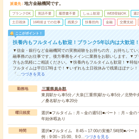
地方金融機関です。
派遣先
ブランクOK
英語不要
履歴書不要
しゅふ歓迎
WEB登録OK
週
土日祝休
16時前までの仕事
残業少
扶養控内
金融
交費支給
ここがポイント！
扶養内もフルタイムも歓迎！ブランク5年以内は大歓迎！
▼信金・銀行など金融機関での実務経験をお持ちの方、お待ちしてい
融事務のお仕事です。後方事務をメインに業務をお願いします。▼ブ
方もお気軽にご相談ください。▼扶養内もフルタイムも歓迎！▼時短な
フルタイムは平日17時まで！▼いずれも土日祝休みで残業ほぼナシ
「…
つづきを見る
勤務地
三重県員弁郡
東員駅から車5分／大泉(三重県)駅から車5分／北勢中
／桑名駅から車20分
曜日頻度
選択■フルタイム：月～金の週5日■パート：月～金の
年始休暇あり
時間
選択■フルタイム 8:45～17:00の実働7.5時間■パー
例：9:00～15:00、9:0…
つづきを見る