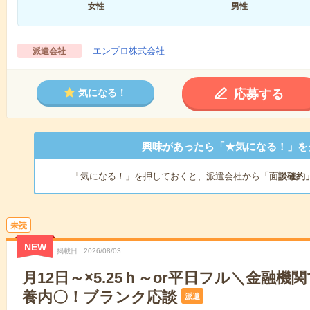
女性
男性
エンプロ株式会社
派遣会社
応募する
気になる！
興味があったら「★気になる！」を
「気になる！」を押しておくと、派遣会社から
「面談確約
未読
NEW
掲載日
2026/08/03
月12日～×5.25ｈ～or平日フル＼金融機
養内〇！ブランク応談
派遣