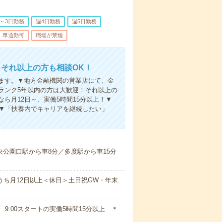
2～3日勤務
週4日勤務
週5日勤務
車通勤可
職場が禁煙
それ以上の方も相談OK！
ます。▼地方金融機関の営業店にて、金
ランク5年以内の方は大歓迎！それ以上の
ら月12日～、実働5時間15分以上！▼
！▼「扶養内でキャリアを継続したい」
央公園口駅から車8分／多度駅から車15分
うち月12日以上＜休日＞土日祝GW・年末
ト 9:00スタートの実働5時間15分以上 ＊