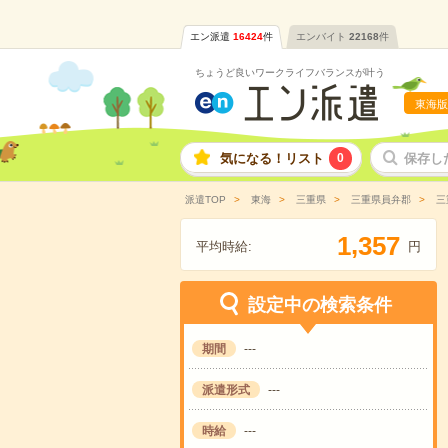
エン派遣
16424
件
エンバイト
22168
件
ちょうど良いワークライフバランスが叶う
東海版
気になる！リスト
0
保存し
派遣TOP
東海
三重県
三重県員弁郡
三
,
1
3
5
7
平均時給:
円
設定中の検索条件
期間
---
派遣形式
---
時給
---