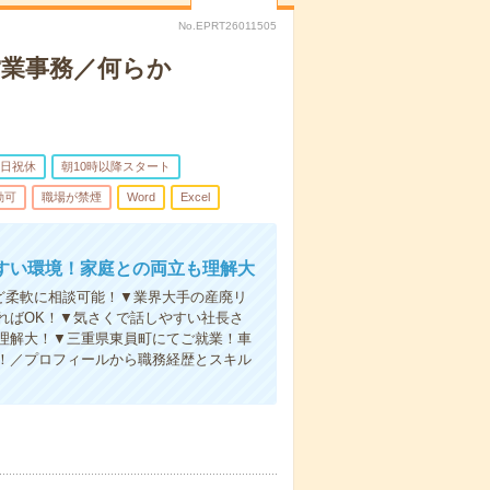
No.EPRT26011505
営業事務／何らか
日祝休
朝10時以降スタート
勤可
職場が禁煙
Word
Excel
すい環境！家庭との両立も理解大
ど柔軟に相談可能！▼業界大手の産廃リ
ればOK！▼気さくで話しやすい社長さ
理解大！▼三重県東員町にてご就業！車
倍！／プロフィールから職務経歴とスキル