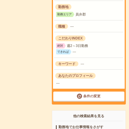
勤務地
員弁郡
勤務エリア
職種
---
こだわりINDEX
週2～3日勤務
絶対
---
できれば
キーワード
---
あなたのプロフィール
---
条件の変更
他の検索結果を見る
勤務地でお仕事情報をさがす