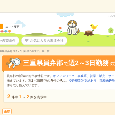
ヘル
エリア変更
た希望条件
お気に入りの派遣会社
重県員弁郡 週2～3日勤務の派遣の仕事一覧
三重県員弁郡
週2～3日勤務
で
の
員弁郡の派遣のお仕事情報です。
オフィスワーク・事務系
、
営業・販売・サー
揃えています。週2～3日勤務の条件の他に、
交通費別途支給あり
、
職種未経験
件も取り揃えています。
2
1
2
件中
～
件を表示中
未読