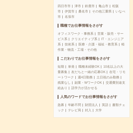
四日市市
津市
鈴鹿市
亀山市
松阪
市
伊賀市
桑名市
その他三重県
いなべ
市
名張市
職種でお仕事情報をさがす
オフィスワーク・事務系
営業・販売・サー
ビス系
クリエイティブ系
IT・エンジニア
系
技術系
医療・介護・福祉・教育系
軽
作業・物流・工場・その他
こだわりでお仕事情報をさがす
短期
単発
職種未経験OK
10名以上の大
量募集
友だちと一緒の応募OK
在宅・リモ
ートワーク
週4日勤務
土日祝のみ勤務
残業なし
副業・WワークOK
交通費別途支
給あり
語学力が活かせる
人気のワードでお仕事情報をさがす
急募
年齢不問
財団法人
英語
書類チェ
ック
テレビ局
封入
大学