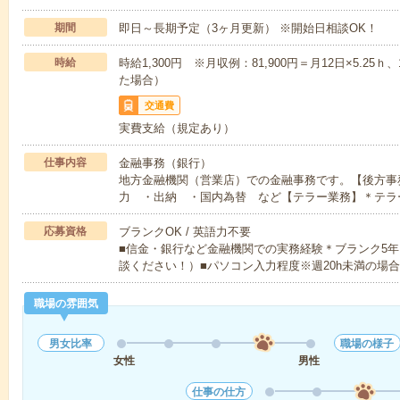
期間
即日～長期予定（3ヶ月更新） ※開始日相談OK！
時給
時給1,300円 ※月収例：81,900円＝月12日×5.25ｈ、
た場合）
交通費
実費支給（規定あり）
仕事内容
金融事務（銀行）
地方金融機関（営業店）での金融事務です。【後方事
力 ・出納 ・国内為替 など【テラー業務】＊テラ
応募資格
ブランクOK / 英語力不要
■信金・銀行など金融機関での実務経験＊ブランク5
談ください！）■パソコン入力程度※週20h未満の場
職場の雰囲気
男女比率
職場の様子
女性
男性
仕事の仕方