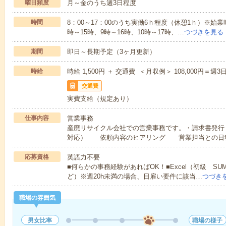
曜日頻度
月～金のうち週3日程度
時間
8：00～17：00のうち実働6ｈ程度（休憩1ｈ）※始
時～15時、9時～16時、10時～17時、…
つづきを見る
期間
即日～長期予定（3ヶ月更新）
時給
時給 1,500円 ＋ 交通費 ＜月収例＞ 108,000円＝
交通費
実費支給（規定あり）
仕事内容
営業事務
産廃リサイクル会社での営業事務です。・請求書発行
対応） 依頼内容のヒアリング 営業担当との日
応募資格
英語力不要
■何らかの事務経験があればOK！■Excel（初級 SU
ど）※週20h未満の場合、日雇い要件に該当…
つづき
職場の雰囲気
男女比率
職場の様子