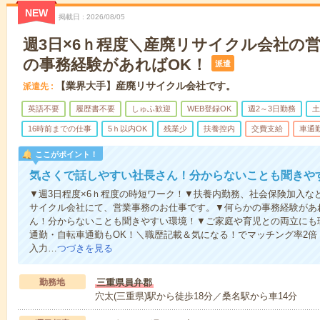
NEW
掲載日
2026/08/05
週3日×6ｈ程度＼産廃リサイクル会社の
の事務経験があればOK！
派遣
【業界大手】産廃リサイクル会社です。
派遣先
英語不要
履歴書不要
しゅふ歓迎
WEB登録OK
週2～3日勤務
土
16時前までの仕事
5ｈ以内OK
残業少
扶養控内
交費支給
車通
ここがポイント！
気さくで話しやすい社長さん！分からないことも聞きや
▼週3日程度×6ｈ程度の時短ワーク！▼扶養内勤務、社会保険加入な
サイクル会社にて、営業事務のお仕事です。▼何らかの事務経験があ
ん！分からないことも聞きやすい環境！▼ご家庭や育児との両立にも
通勤・自転車通勤もOK！＼職歴記載＆気になる！でマッチング率2
入力…
つづきを見る
勤務地
三重県員弁郡
穴太(三重県)駅から徒歩18分／桑名駅から車14分