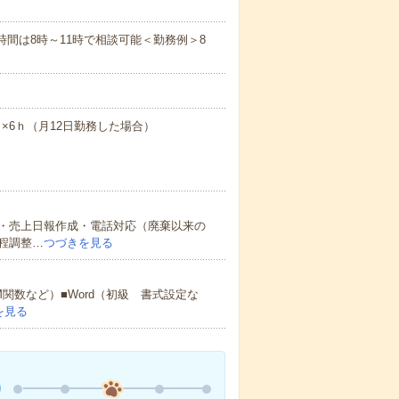
業時間は8時～11時で相談可能＜勤務例＞8
週3日×6ｈ（月12日勤務した場合）
・売上日報作成・電話対応（廃棄以来の
程調整…
つづきを見る
M関数など）■Word（初級 書式設定な
を見る