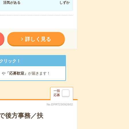
活気がある
しずか
詳しく見る
クリック！
」
や
「応募歓迎」
が届きます！
一括
応募
No.EPRT23092602
関で後方事務／扶