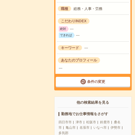
職種
総務・人事・労務
こだわりINDEX
---
絶対
---
できれば
キーワード
---
あなたのプロフィール
---
条件の変更
他の検索結果を見る
勤務地でお仕事情報をさがす
四日市市
津市
松阪市
鈴鹿市
桑名
市
亀山市
名張市
いなべ市
伊勢市
多気郡