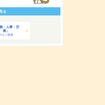
見る
務・人事・労
務」
のエン派遣