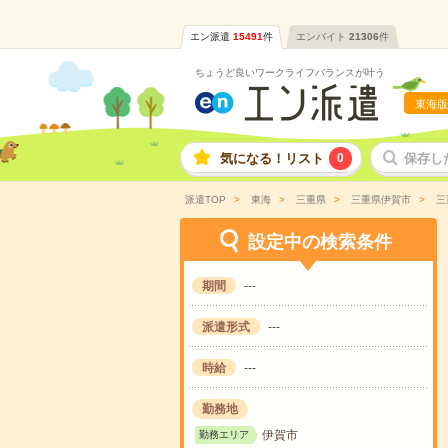
エン派遣
15491
件
エンバイト
21306
件
ちょうど良いワークライフバランスが叶う
東海版
気になる！リスト
0
保存し
派遣TOP
東海
三重県
三重県伊賀市
三
設定中の検索条件
期間
---
派遣形式
---
時給
---
勤務地
伊賀市
勤務エリア