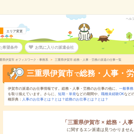
ヘル
エリア変更
た希望条件
お気に入りの派遣会社
重県伊賀市 オフィスワーク・事務系
三重県伊賀市 総務・人事・労務の派遣の仕事一覧
三重県伊賀市
総務・人事・労
で
伊賀市の派遣のお仕事情報です。総務・人事・労務のお仕事の他に、
一般事務
を取り揃えています。さらに、
短期
・
単発
などの期間や、
職種未経験OK
など
種辞典：
人事のお仕事とは？とは？
総務のお仕事とは？とは？
「
三重県伊賀市
×
総務・人事
に関するエン派遣は見つかりません