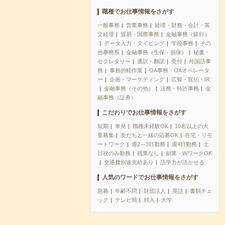
職種でお仕事情報をさがす
一般事務
営業事務
経理・財務・会計・英
文経理
貿易・国際事務
金融事務（銀行）
データ入力・タイピング
学校事務
その
他事務系
金融事務（生保・損保）
秘書・
セクレタリー
通訳・翻訳
受付
外国語事
務
事務的軽作業
OA事務・OAオペレータ
ー
企画・マーケティング
広報・宣伝・IR
金融事務（その他）
法務・特許事務
金
融事務（証券）
こだわりでお仕事情報をさがす
短期
単発
職種未経験OK
10名以上の大
量募集
友だちと一緒の応募OK
在宅・リモ
ートワーク
週2～3日勤務
週4日勤務
土
日祝のみ勤務
残業なし
副業・WワークOK
交通費別途支給あり
語学力が活かせる
人気のワードでお仕事情報をさがす
急募
年齢不問
財団法人
英語
書類チェ
ック
テレビ局
封入
大学