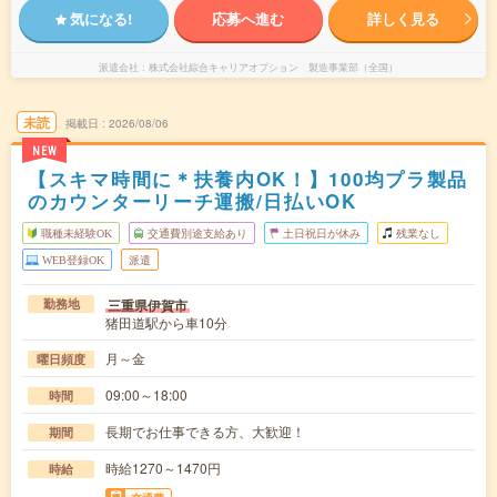
気になる!
応募へ進む
詳しく見る
派遣会社
株式会社綜合キャリアオプション 製造事業部（全国）
未読
掲載日
2026/08/06
NEW
【スキマ時間に＊扶養内OK！】100均プラ製品
のカウンターリーチ運搬/日払いOK
職種未経験OK
交通費別途支給あり
土日祝日が休み
残業なし
WEB登録OK
派遣
三重県伊賀市
勤務地
猪田道駅から車10分
月～金
曜日頻度
09:00～18:00
時間
長期でお仕事できる方、大歓迎！
期間
時給1270～1470円
時給