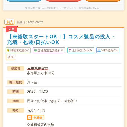
派遣会社
株式会社綜合キャリアオプション 製造事業部（全国）
未読
掲載日
2026/08/07
NEW
【未経験スタートOK！】コスメ製品の投入・
充填・包装/日払いOK
職種未経験OK
交通費別途支給あり
土日祝日が休み
WEB登録OK
派遣
三重県伊賀市
勤務地
市部駅から車10分
月～金
曜日頻度
08:30～17:30
時間
長期でお仕事できる方、大歓迎！
期間
時給1540円
時給
交通費
交通費規定内支給