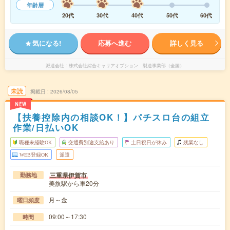
年齢層
20代
30代
40代
50代
60代
気になる!
応募へ進む
詳しく見る
派遣会社
株式会社綜合キャリアオプション 製造事業部（全国）
未読
掲載日
2026/08/05
NEW
【扶養控除内の相談OK！】パチスロ台の組立
作業/日払いOK
職種未経験OK
交通費別途支給あり
土日祝日が休み
残業なし
WEB登録OK
派遣
三重県伊賀市
勤務地
美旗駅から車20分
月～金
曜日頻度
09:00～17:30
時間