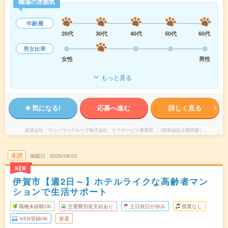
職場の雰囲気
年齢層
20代
30代
40代
50代
60代
男女比率
女性
男性
もっと見る
気になる!
応募へ進む
詳しく見る
派遣会社
マンパワーグループ株式会社 ケアサービス事業部 （医療福祉介護関連）
未読
掲載日
2026/08/05
NEW
伊賀市【週2日～】ホテルライクな高齢者マン
ションで生活サポート
職種未経験OK
交通費別途支給あり
土日祝日が休み
残業なし
WEB登録OK
派遣