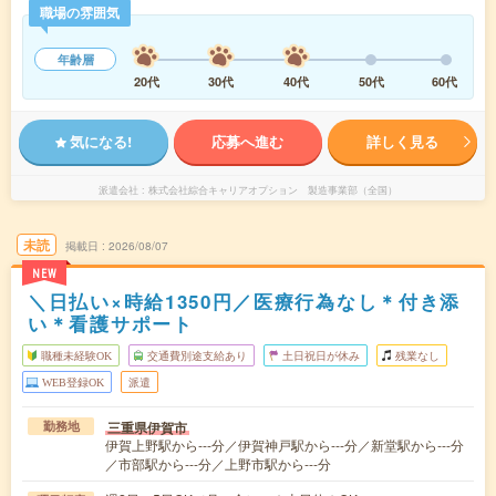
職場の雰囲気
年齢層
20代
30代
40代
50代
60代
気になる!
応募へ進む
詳しく見る
派遣会社
株式会社綜合キャリアオプション 製造事業部（全国）
未読
掲載日
2026/08/07
NEW
＼日払い×時給1350円／医療行為なし＊付き添
い＊看護サポート
職種未経験OK
交通費別途支給あり
土日祝日が休み
残業なし
WEB登録OK
派遣
三重県伊賀市
勤務地
伊賀上野駅から---分／伊賀神戸駅から---分／新堂駅から---分
／市部駅から---分／上野市駅から---分