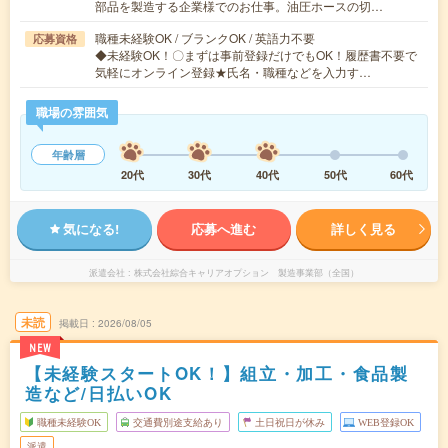
部品を製造する企業様でのお仕事。油圧ホースの切…
職種未経験OK / ブランクOK / 英語力不要
応募資格
◆未経験OK！〇まずは事前登録だけでもOK！履歴書不要で
気軽にオンライン登録★氏名・職種などを入力す…
職場の雰囲気
年齢層
20代
30代
40代
50代
60代
気になる!
応募へ進む
詳しく見る
派遣会社
株式会社綜合キャリアオプション 製造事業部（全国）
未読
掲載日
2026/08/05
NEW
【未経験スタートOK！】組立・加工・食品製
造など/日払いOK
職種未経験OK
交通費別途支給あり
土日祝日が休み
WEB登録OK
派遣