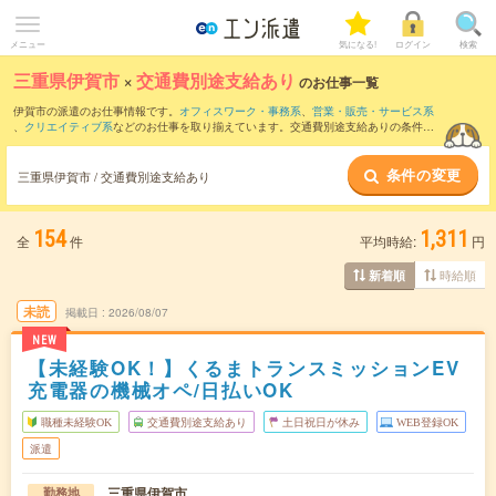
メニュー
気になる!
ログイン
検索
三重県伊賀市
×
交通費別途支給あり
のお仕事一覧
伊賀市の派遣のお仕事情報です。
オフィスワーク・事務系
、
営業・販売・サービス系
、
クリエイティブ系
などのお仕事を取り揃えています。交通費別途支給ありの条件の
他に、
職種未経験OK
、
友だちと一緒の応募OK
、
10名以上の大量募集
などのこだわり
条件も取り揃えています。
条件の変更
三重県伊賀市 / 交通費別途支給あり
154
1,311
全
件
平均時給:
円
時給順
新着順
未読
掲載日
2026/08/07
NEW
【未経験OK！】くるまトランスミッションEV
充電器の機械オペ/日払いOK
職種未経験OK
交通費別途支給あり
土日祝日が休み
WEB登録OK
派遣
三重県伊賀市
勤務地