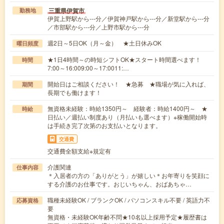
三重県伊賀市
勤務地
伊賀上野駅から---分／伊賀神戸駅から---分／新堂駅から---分
／市部駅から---分／上野市駅から---分
週2日～5日OK（月～金） ★土日休みOK
曜日頻度
★1日4時間～の時短シフトOK★スタート時間選べます！
時間
7:00～16:009:00～17:0011:…
開始日はご相談ください！ ★急募 ★職場が気に入れば、
期間
長期でも働けます！
無資格未経験：時給1350円～ 経験者：時給1400円～ ★
時給
日払い／週払い制度あり（月払いも選べます）※稼働開始時
は手続き完了次第のお支払いとなります。
交通費
交通費全額支給※規定有
介護関連
仕事内容
＊入居者の方の「ありがとう」が嬉しい＊お年寄りを笑顔に
する介護のお仕事です。おじいちゃん、おばあちゃ…
職種未経験OK / ブランクOK / パソコンスキル不要 / 英語力不
応募資格
要
無資格・未経験OK年齢不問★10名以上採用予定★履歴書は