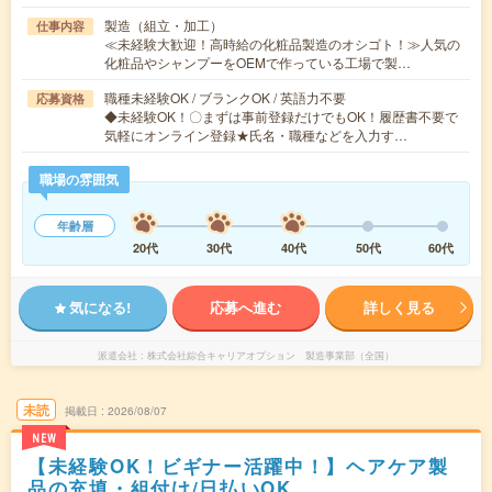
製造（組立・加工）
仕事内容
≪未経験大歓迎！高時給の化粧品製造のオシゴト！≫人気の
化粧品やシャンプーをOEMで作っている工場で製…
職種未経験OK / ブランクOK / 英語力不要
応募資格
◆未経験OK！〇まずは事前登録だけでもOK！履歴書不要で
気軽にオンライン登録★氏名・職種などを入力す…
職場の雰囲気
年齢層
20代
30代
40代
50代
60代
気になる!
応募へ進む
詳しく見る
派遣会社
株式会社綜合キャリアオプション 製造事業部（全国）
未読
掲載日
2026/08/07
NEW
【未経験OK！ビギナー活躍中！】ヘアケア製
品の充填・組付け/日払いOK