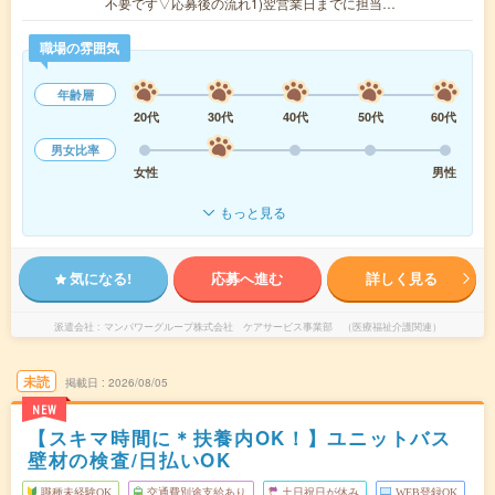
不要です▽応募後の流れ1)翌営業日までに担当…
職場の雰囲気
年齢層
20代
30代
40代
50代
60代
男女比率
女性
男性
もっと見る
気になる!
応募へ進む
詳しく見る
派遣会社
マンパワーグループ株式会社 ケアサービス事業部 （医療福祉介護関連）
未読
掲載日
2026/08/05
NEW
【スキマ時間に＊扶養内OK！】ユニットバス
壁材の検査/日払いOK
職種未経験OK
交通費別途支給あり
土日祝日が休み
WEB登録OK