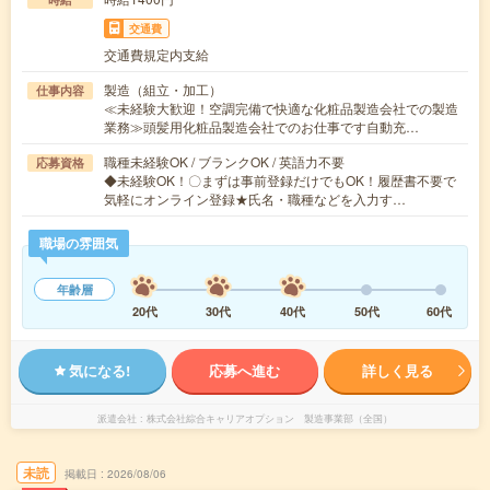
交通費
交通費規定内支給
製造（組立・加工）
仕事内容
≪未経験大歓迎！空調完備で快適な化粧品製造会社での製造
業務≫頭髪用化粧品製造会社でのお仕事です自動充…
職種未経験OK / ブランクOK / 英語力不要
応募資格
◆未経験OK！〇まずは事前登録だけでもOK！履歴書不要で
気軽にオンライン登録★氏名・職種などを入力す…
職場の雰囲気
年齢層
20代
30代
40代
50代
60代
気になる!
応募へ進む
詳しく見る
派遣会社
株式会社綜合キャリアオプション 製造事業部（全国）
未読
掲載日
2026/08/06