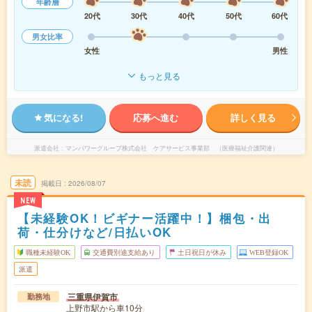
年齢層
20代
30代
40代
50代
60代
男女比率
女性
男性
もっと見る
気になる!
応募へ進む
詳しく見る
派遣会社
マンパワーグループ株式会社 ケアサービス事業部 （医療福祉介護関連）
未読
掲載日
2026/08/07
NEW
【未経験OK！ビギナー活躍中！】梱包・出
荷・仕分けなど/日払いOK
職種未経験OK
交通費別途支給あり
土日祝日が休み
WEB登録OK
派遣
三重県伊賀市
勤務地
上野市駅から車10分