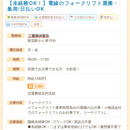
【未経験OK！】電線のフォークリフト運搬・
集荷/日払いOK
職種未経験OK
交通費別途支給あり
土日祝日が休み
残業なし
WEB登録OK
派遣
三重県伊賀市
勤務地
新堂駅から車10分
月～金
曜日頻度
09:00～17:00
時間
長期でお仕事できる方、大歓迎！
期間
時給1340円
時給
交通費
交通費規定内支給
フォークリフト
仕事内容
≪フォークリフト乗車時間長めの運搬のお仕事！≫物流会社
でのフォークリフトのお仕事です。リーチリフト(…
職種未経験OK / ブランクOK / 英語力不要
応募資格
◆未経験OK！〇まずは事前登録だけでもOK！履歴書不要で