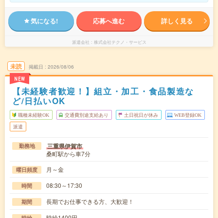
気になる!
応募へ進む
詳しく見る
派遣会社
株式会社テクノ・サービス
未読
掲載日
2026/08/06
NEW
【未経験者歓迎！】組立・加工・食品製造な
ど/日払いOK
職種未経験OK
交通費別途支給あり
土日祝日が休み
WEB登録OK
派遣
三重県伊賀市
勤務地
桑町駅から車7分
月～金
曜日頻度
08:30～17:30
時間
長期でお仕事できる方、大歓迎！
期間
時給1400円
時給