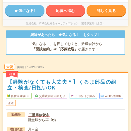
気になる!
応募へ進む
詳しく見る
派遣会社
株式会社綜合キャリアオプション 製造事業部（全国）
興味があったら「★気になる！」をタップ！
「気になる！」を押しておくと、派遣会社から
「面談確約」
や
「応募歓迎」
が届きます！
未読
掲載日
2026/08/07
NEW
【経験がなくても大丈夫＊】くるま部品の組
立・検査/日払いOK
職種未経験OK
交通費別途支給あり
土日祝日が休み
WEB登録OK
派遣
三重県伊賀市
勤務地
新堂駅から車10分
月～金
曜日頻度