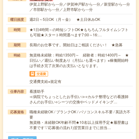
伊賀上野駅から---分／伊賀神戸駅から---分／新堂駅から---分
／市部駅から---分／上野市駅から---分
週2日～5日OK（月～金） ★土日休みOK
曜日頻度
★1日4時間～の時短シフトOK★もちろんフルタイムシフト
時間
も可能★スタート時間選べます7:00～16:…
長期のお仕事です。開始日はご相談ください！ ★急募
期間
無資格未経験：時給1350円～ 経験者：時給1400円～ ★
時給
日払い／週払い制度あり（月払いも選べます）※稼働開始時
は手続き完了次第のお支払いとなります。
交通費
交通費支給※規定有
看護助手
仕事内容
≪病院でちょっとしたお手伝い≫○カルテ整理などの看護師
さんのお手伝い○シーツの交換やベッドメイキング…
職種未経験OK / ブランクOK / パソコンスキル不要 / 英語力不
応募資格
要
無資格・未経験OK年齢不問★10名以上採用予定★履歴書は
不要です▽応募後の流れ1)翌営業日までに担当…