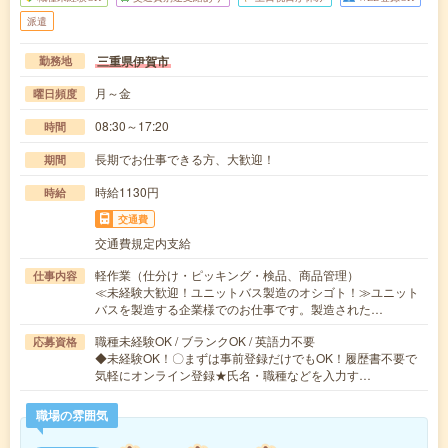
派遣
三重県伊賀市
勤務地
月～金
曜日頻度
08:30～17:20
時間
長期でお仕事できる方、大歓迎！
期間
時給1130円
時給
交通費
交通費規定内支給
軽作業（仕分け・ピッキング・検品、商品管理）
仕事内容
≪未経験大歓迎！ユニットバス製造のオシゴト！≫ユニット
バスを製造する企業様でのお仕事です。製造された…
職種未経験OK / ブランクOK / 英語力不要
応募資格
◆未経験OK！〇まずは事前登録だけでもOK！履歴書不要で
気軽にオンライン登録★氏名・職種などを入力す…
職場の雰囲気