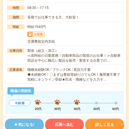
08:30～17:15
時間
長期でお仕事できる方、大歓迎！
期間
時給1540円
時給
交通費
交通費規定内支給
製造（組立・加工）
仕事内容
≪高時給の日勤業務！自動車部品の製造のお仕事！≫自動車
部品を中心に幅広い製品を販売・製造する企業での…
職種未経験OK / ブランクOK / 英語力不要
応募資格
◆未経験OK！〇まずは事前登録だけでもOK！履歴書不要で
気軽にオンライン登録★氏名・職種などを入力す…
職場の雰囲気
年齢層
20代
30代
40代
50代
60代
気になる!
応募へ進む
詳しく見る