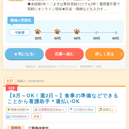
◆未経験OK！〇まずは事前登録だけでもOK！履歴書不要で
気軽にオンライン登録★氏名・職種などを入力す…
職場の雰囲気
年齢層
20代
30代
40代
50代
60代
気になる!
応募へ進む
詳しく見る
派遣会社
株式会社綜合キャリアオプション 製造事業部（全国）
未読
掲載日
2026/08/05
NEW
【8月～OK！週2日～】食事の準備などできる
ことから看護助手＊週払いOK
職種未経験OK
交通費別途支給あり
土日祝日が休み
残業なし
WEB登録OK
派遣
三重県伊賀市
勤務地