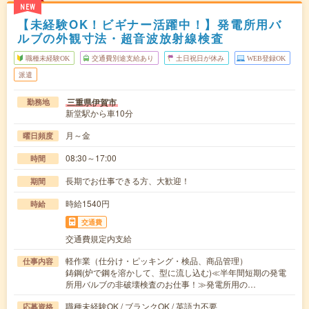
NEW
【未経験OK！ビギナー活躍中！】発電所用バ
ルブの外観寸法・超音波放射線検査
職種未経験OK
交通費別途支給あり
土日祝日が休み
WEB登録OK
派遣
三重県伊賀市
勤務地
新堂駅から車10分
月～金
曜日頻度
08:30～17:00
時間
長期でお仕事できる方、大歓迎！
期間
時給1540円
時給
交通費
交通費規定内支給
軽作業（仕分け・ピッキング・検品、商品管理）
仕事内容
鋳鋼(炉で鋼を溶かして、型に流し込む)≪半年間短期の発電
所用バルブの非破壊検査のお仕事！≫発電所用の…
職種未経験OK / ブランクOK / 英語力不要
応募資格