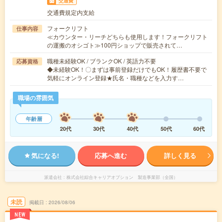
交通費
交通費規定内支給
フォークリフト
仕事内容
≪カウンター・リーチどちらも使用します！フォークリフト
の運搬のオシゴト≫100円ショップで販売されて…
職種未経験OK / ブランクOK / 英語力不要
応募資格
◆未経験OK！〇まずは事前登録だけでもOK！履歴書不要で
気軽にオンライン登録★氏名・職種などを入力す…
職場の雰囲気
年齢層
20代
30代
40代
50代
60代
気になる!
応募へ進む
詳しく見る
派遣会社
株式会社綜合キャリアオプション 製造事業部（全国）
未読
掲載日
2026/08/06
NEW