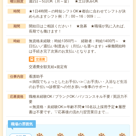
週2日～5日OK（月～金） ★土日休みOK
曜日頻度
★1日4時間～の時短シフトOK★都合に合わせてシフトが決
時間
められますシフト例：7：00～16：009：…
開始日はご相談ください！ ★急募 ★職場が気に入れば、
期間
長期でも働けます！
無資格未経験：時給1350円～ 経験者：時給1400円～ ★
時給
日払い／週払い制度あり（月払いも選べます）※稼働開始時
は手続き完了次第のお支払いとなります。
交通費
交通費全額支給※規定有
看護助手
仕事内容
≪病院でちょっとしたお手伝い≫〇お手洗い・入浴など生活
のお手伝い○診察室への付き添い○食事のサポート…
職種未経験OK / ブランクOK / パソコンスキル不要 / 英語力不
応募資格
要
≪無資格・未経験OK≫年齢不問★10名以上採用予定★履歴
書は不要です。▽応募後の流れ1)翌営業日まで…
職場の雰囲気