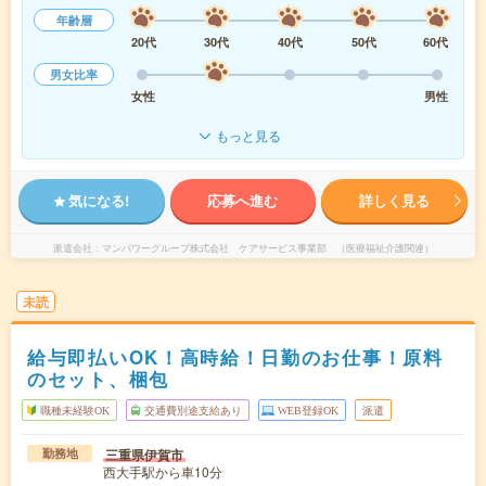
年齢層
20代
30代
40代
50代
60代
男女比率
女性
男性
もっと見る
気になる!
応募へ進む
詳しく見る
派遣会社
マンパワーグループ株式会社 ケアサービス事業部 （医療福祉介護関連）
未読
給与即払いOK！高時給！日勤のお仕事！原料
のセット、梱包
職種未経験OK
交通費別途支給あり
WEB登録OK
派遣
三重県伊賀市
勤務地
西大手駅から車10分