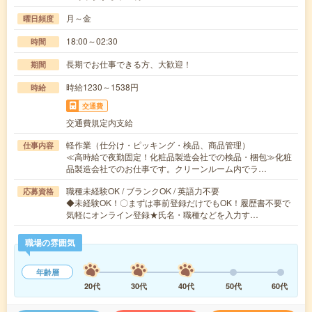
月～金
曜日頻度
18:00～02:30
時間
長期でお仕事できる方、大歓迎！
期間
時給1230～1538円
時給
交通費
交通費規定内支給
軽作業（仕分け・ピッキング・検品、商品管理）
仕事内容
≪高時給で夜勤固定！化粧品製造会社での検品・梱包≫化粧
品製造会社でのお仕事です。クリーンルーム内でラ…
職種未経験OK / ブランクOK / 英語力不要
応募資格
◆未経験OK！〇まずは事前登録だけでもOK！履歴書不要で
気軽にオンライン登録★氏名・職種などを入力す…
職場の雰囲気
年齢層
20代
30代
40代
50代
60代