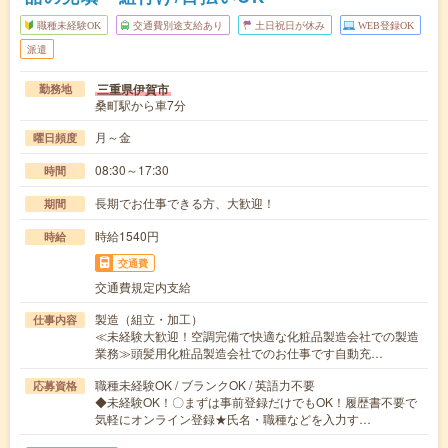
職種未経験OK
交通費別途支給あり
土日祝日が休み
WEB登録OK
派遣
三重県伊賀市
勤務地
桑町駅から車7分
月～金
曜日頻度
08:30～17:30
時間
長期でお仕事できる方、大歓迎！
期間
時給1540円
時給
交通費
交通費規定内支給
製造（組立・加工）
仕事内容
≪未経験大歓迎！空調完備で快適な化粧品製造会社での製造
業務≫頭髪用化粧品製造会社でのお仕事です自動充…
職種未経験OK / ブランクOK / 英語力不要
応募資格
◆未経験OK！〇まずは事前登録だけでもOK！履歴書不要で
気軽にオンライン登録★氏名・職種などを入力す…