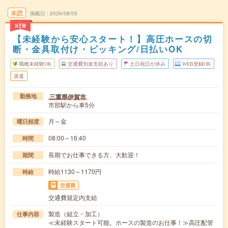
未読
掲載日
2026/08/05
NEW
【未経験から安心スタート！】高圧ホースの切
断・金具取付け・ピッキング/日払いOK
職種未経験OK
交通費別途支給あり
土日祝日が休み
WEB登録OK
派遣
三重県伊賀市
勤務地
市部駅から車5分
月～金
曜日頻度
08:00～16:40
時間
長期でお仕事できる方、大歓迎！
期間
時給1130～1170円
時給
交通費
交通費規定内支給
製造（組立・加工）
仕事内容
≪未経験スタート可能。ホースの製造のお仕事！≫高圧配管