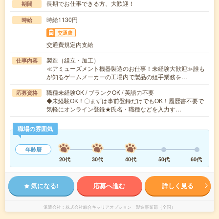
長期でお仕事できる方、大歓迎！
期間
時給1130円
時給
交通費
交通費規定内支給
製造（組立・加工）
仕事内容
≪アミューズメント機器製造のお仕事！未経験大歓迎≫誰も
が知るゲームメーカーの工場内で製品の組手業務を…
職種未経験OK / ブランクOK / 英語力不要
応募資格
◆未経験OK！〇まずは事前登録だけでもOK！履歴書不要で
気軽にオンライン登録★氏名・職種などを入力す…
職場の雰囲気
年齢層
20代
30代
40代
50代
60代
気になる!
応募へ進む
詳しく見る
派遣会社
株式会社綜合キャリアオプション 製造事業部（全国）