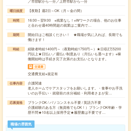
／市部駅から---分／上野市駅から---分
【夜勤】週2日～OK（月～金の間）
曜日頻度
16:00～翌9:00 ※残業なし！※Wワークの場合、他のお仕事
時間
と合わせ週40時間超の就業はご案内で…
開始日はご相談ください！ ★職場が気に入れば、長期でも
期間
働けます！
経験者時給1400円～（夜勤時給1750円～）★日収2万5200
時給
円以上★日払い／週払い制度あり（月払いも選べます）※稼
働開始時は手続き完了次第のお支払いとなります。
交通費
交通費支給※規定有
介護関連
仕事内容
老人ホームでケアスタッフをお願いします。・食事やお手洗
いのお手伝い・就寝前の水分補給・利用者さまが安…
ブランクOK / パソコンスキル不要 / 英語力不要
応募資格
介護経験のある方（無資格でもOK！）ブランクOK年齢・学
歴不問★10名以上採用予定★履歴書は不要です…
職場の雰囲気