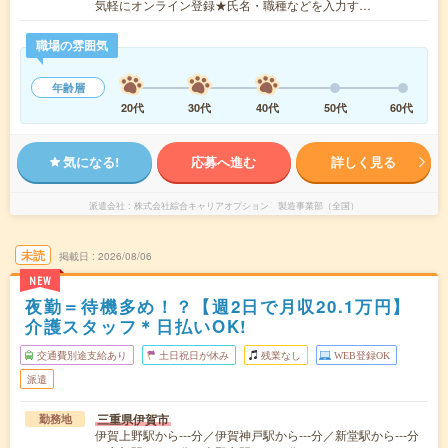
気軽にオンライン登録★氏名・職種などを入力す…
職場の雰囲気
年齢層
20代
30代
40代
50代
60代
気になる!
応募へ進む
詳しく見る
派遣会社
株式会社綜合キャリアオプション 製造事業部（全国）
未読
掲載日
2026/08/06
NEW
夜勤＝待機多め！？【週2日で月収20.1万円】
介護スタッフ＊日払いOK!
交通費別途支給あり
土日祝日が休み
残業なし
WEB登録OK
派遣
三重県伊賀市
勤務地
伊賀上野駅から---分／伊賀神戸駅から---分／新堂駅から---分