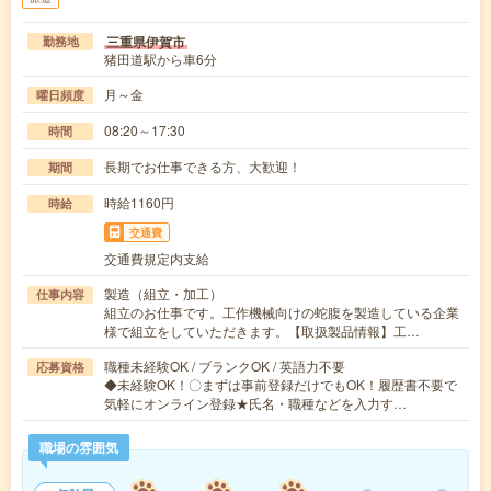
三重県伊賀市
勤務地
猪田道駅から車6分
月～金
曜日頻度
08:20～17:30
時間
長期でお仕事できる方、大歓迎！
期間
時給1160円
時給
交通費
交通費規定内支給
製造（組立・加工）
仕事内容
組立のお仕事です。工作機械向けの蛇腹を製造している企業
様で組立をしていただきます。【取扱製品情報】工…
職種未経験OK / ブランクOK / 英語力不要
応募資格
◆未経験OK！〇まずは事前登録だけでもOK！履歴書不要で
気軽にオンライン登録★氏名・職種などを入力す…
職場の雰囲気