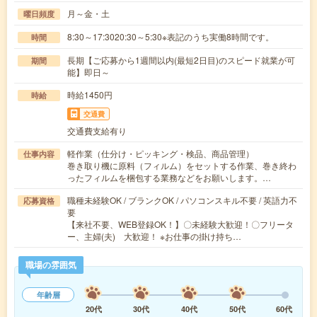
月～金・土
曜日頻度
8:30～17:3020:30～5:30※表記のうち実働8時間です。
時間
長期【ご応募から1週間以内(最短2日目)のスピード就業が可
期間
能】即日～
時給1450円
時給
交通費
交通費支給有り
軽作業（仕分け・ピッキング・検品、商品管理）
仕事内容
巻き取り機に原料（フィルム）をセットする作業、巻き終わ
ったフィルムを梱包する業務などをお願いします。…
職種未経験OK / ブランクOK / パソコンスキル不要 / 英語力不
応募資格
要
【来社不要、WEB登録OK！】〇未経験大歓迎！〇フリータ
ー、主婦(夫) 大歓迎！ ※お仕事の掛け持ち…
職場の雰囲気
年齢層
20代
30代
40代
50代
60代