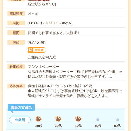
新堂駅から車10分
月～金
曜日頻度
08:30～17:1520:30～05:15
時間
長期でお仕事できる方、大歓迎！
期間
時給1540円
時給
交通費
交通費規定内支給
マシンオペレーター
仕事内容
≪高時給の機械オペレーター！稼げる交替勤務のお仕事。≫
幅広い製品を販売・製造する企業でのお仕事です。…
職種未経験OK / ブランクOK / 英語力不要
応募資格
◆未経験OK！〇まずは事前登録だけでもOK！履歴書不要で
気軽にオンライン登録★氏名・職種などを入力す…
職場の雰囲気
年齢層
20代
30代
40代
50代
60代