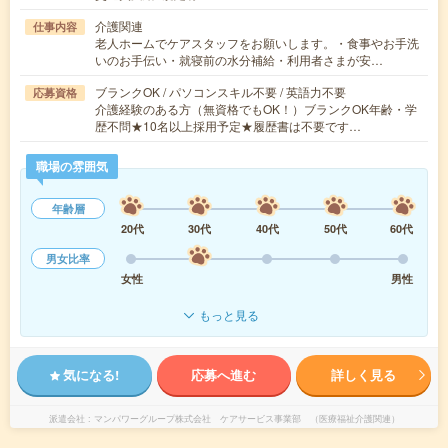
介護関連
仕事内容
老人ホームでケアスタッフをお願いします。・食事やお手洗
いのお手伝い・就寝前の水分補給・利用者さまが安…
ブランクOK / パソコンスキル不要 / 英語力不要
応募資格
介護経験のある方（無資格でもOK！）ブランクOK年齢・学
歴不問★10名以上採用予定★履歴書は不要です…
職場の雰囲気
年齢層
20代
30代
40代
50代
60代
男女比率
女性
男性
もっと見る
気になる!
応募へ進む
詳しく見る
派遣会社
マンパワーグループ株式会社 ケアサービス事業部 （医療福祉介護関連）