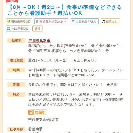
【8月～OK！週2日～】食事の準備などできる
ことから看護助手＊週払いOK
職種未経験OK
交通費別途支給あり
土日祝日が休み
残業なし
WEB登録OK
派遣
三重県鳥羽市
勤務地
鳥羽駅から---分／松尾(三重県)駅から---分／池の浦駅から---
分／加茂(三重県)駅から---分／志摩赤崎駅から---分
週2日～5日OK（月～金） ★土日休みOK
曜日頻度
★1日4時間～の時短シフトOK★もちろんフルタイムシフト
時間
も可能★スタート時間選べます7:00～16:…
長期のお仕事です。開始日はご相談ください！ ★急募
期間
無資格未経験：時給1350円～ 経験者：時給1400円～ ★
時給
日払い／週払い制度あり（月払いも選べます）※稼働開始時
は手続き完了次第のお支払いとなります。
交通費
交通費支給※規定有
看護助手
仕事内容