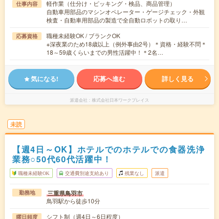
軽作業（仕分け・ピッキング・検品、商品管理）
仕事内容
自動車用部品のマシンオペレーター・ゲージチェック・外観
検査・自動車用部品の製造で全自動ロボットの取り…
職種未経験OK / ブランクOK
応募資格
※深夜業のため18歳以上（例外事由2号）＊資格・経験不問＊
18～59歳くらいまでの男性活躍中！＊2名…
気になる!
応募へ進む
詳しく見る
派遣会社
株式会社日本ワークプレイス
未読
【週4日～OK】ホテルでのホテルでの食器洗浄
業務○50代60代活躍中！
職種未経験OK
交通費別途支給あり
残業なし
派遣
三重県鳥羽市
勤務地
鳥羽駅から徒歩10分
シフト制（週4日～6日程度）
曜日頻度