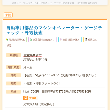
派遣会社
マンパワーグループ株式会社 ケアサービス事業部 （医療福祉介護関連）
未読
自動車用部品のマシンオペレーター・ゲージチ
ェック・外観検査
職種未経験OK
交通費別途支給あり
土日祝日が休み
残業なし
派遣
三重県鳥羽市
勤務地
鳥羽駅から車10分
月～金
曜日頻度
【夜勤】5勤2休0:30～9:00（実働7時間45分/休憩45分）
時間
・長期 ・即日スタートOK！
期間
時給1700円 日額平均1万4769円/月額29万5380円
時給
交通費
交通費支給（規定あり）