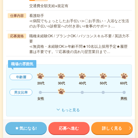
交通費全額支給※規定有
看護助手
仕事内容
≪病院でちょっとしたお手伝い≫〇お手洗い・入浴など生活
のお手伝い○診察室への付き添い○食事のサポート…
職種未経験OK / ブランクOK / パソコンスキル不要 / 英語力不
応募資格
要
≪無資格・未経験OK≫年齢不問★10名以上採用予定★履歴
書は不要です。▽応募後の流れ1)翌営業日まで…
職場の雰囲気
年齢層
20代
30代
40代
50代
60代
男女比率
女性
男性
もっと見る
気になる!
応募へ進む
詳しく見る