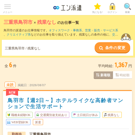
メニュー
気になる!
ログイン
検索
三重県鳥羽市
×
残業なし
のお仕事一覧
鳥羽市の派遣のお仕事情報です。
オフィスワーク・事務系
、
営業・販売・サービス系
、
クリエイティブ系
などのお仕事を取り揃えています。残業なしの条件の他に、
交通
費別途支給あり
、
職種未経験OK
、
友だちと一緒の応募OK
などのこだわり条件も取り
揃えています。
条件の変更
三重県鳥羽市 / 残業なし
6
1,367
全
件
平均時給:
円
時給順
新着順
未読
掲載日
2026/08/07
NEW
鳥羽市【週2日～】ホテルライクな高齢者マン
ションで生活サポート
職種未経験OK
交通費別途支給あり
土日祝日が休み
残業なし
WEB登録OK
派遣
三重県鳥羽市
勤務地