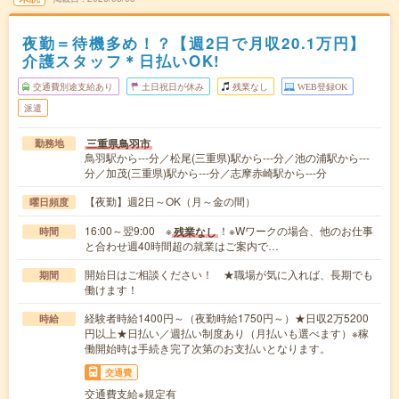
夜勤＝待機多め！？【週2日で月収20.1万円】
介護スタッフ＊日払いOK!
交通費別途支給あり
土日祝日が休み
残業なし
WEB登録OK
派遣
三重県鳥羽市
勤務地
鳥羽駅から---分／松尾(三重県)駅から---分／池の浦駅から---
分／加茂(三重県)駅から---分／志摩赤崎駅から---分
【夜勤】週2日～OK（月～金の間）
曜日頻度
16:00～翌9:00 ※
！※Wワークの場合、他のお仕事
残業なし
時間
と合わせ週40時間超の就業はご案内で…
開始日はご相談ください！ ★職場が気に入れば、長期でも
期間
働けます！
経験者時給1400円～（夜勤時給1750円～）★日収2万5200
時給
円以上★日払い／週払い制度あり（月払いも選べます）※稼
働開始時は手続き完了次第のお支払いとなります。
交通費
交通費支給※規定有