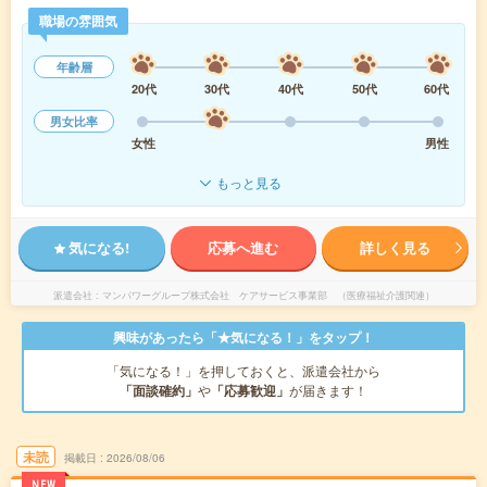
職場の雰囲気
年齢層
20代
30代
40代
50代
60代
男女比率
女性
男性
もっと見る
気になる!
応募へ進む
詳しく見る
派遣会社
マンパワーグループ株式会社 ケアサービス事業部 （医療福祉介護関連）
興味があったら「★気になる！」をタップ！
「気になる！」を押しておくと、派遣会社から
「面談確約」
や
「応募歓迎」
が届きます！
未読
掲載日
2026/08/06
NEW