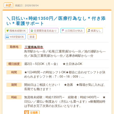
未読
掲載日
2026/08/04
＼日払い×時給1350円／医療行為なし＊付き添
い＊看護サポート
職種未経験OK
交通費別途支給あり
土日祝日が休み
残業なし
WEB登録OK
派遣
三重県鳥羽市
勤務地
鳥羽駅から---分／松尾(三重県)駅から---分／池の浦駅から---
分／加茂(三重県)駅から---分／志摩赤崎駅から---分
週2日～5日OK（月～金） ★土日休みOK
曜日頻度
★1日4時間～の時短シフトOK★都合に合わせてシフトが決
時間
められますシフト例：7：00～16：009：…
開始日はご相談ください！ ★急募 ★職場が気に入れば、
期間
長期でも働けます！
無資格未経験：時給1350円～ 経験者：時給1400円～ ★
時給
日払い／週払い制度あり（月払いも選べます）※稼働開始時
は手続き完了次第のお支払いとなります。
交通費