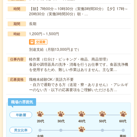
【朝】7時00分～10時30分（実働3時間30分）【夕】17時～
時間
20時30分（実働3時間30分）朝・…
長期
期間
1,200円～1,500円
時給
交通費
別途支給（月額13,000円まで）
軽作業（仕分け・ピッキング・検品、商品管理）
仕事内容
食器や調理器具の洗浄・消毒を行うお仕事です。食器洗浄機
を使用するため、難しい作業はありません。主な業…
職種未経験OK / 英語力不要
応募資格
・自力で通勤できる方（送迎・寮・ありません）・アレルギ
ーのない方・以下の応募要項をご理解いただける方…
職場の雰囲気
年齢層
20代
30代
40代
50代
60代
男女比率
女性
男性