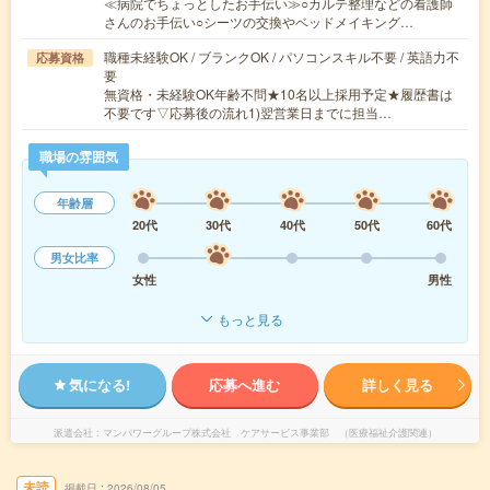
≪病院でちょっとしたお手伝い≫○カルテ整理などの看護師
さんのお手伝い○シーツの交換やベッドメイキング…
職種未経験OK / ブランクOK / パソコンスキル不要 / 英語力不
応募資格
要
無資格・未経験OK年齢不問★10名以上採用予定★履歴書は
不要です▽応募後の流れ1)翌営業日までに担当…
職場の雰囲気
年齢層
20代
30代
40代
50代
60代
男女比率
女性
男性
もっと見る
気になる!
応募へ進む
詳しく見る
派遣会社
マンパワーグループ株式会社 ケアサービス事業部 （医療福祉介護関連）
未読
掲載日
2026/08/05