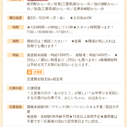
鳥羽駅から---分／松尾(三重県)駅から---分／池の浦駅から---
分／加茂(三重県)駅から---分／志摩赤崎駅から---分
週2日～5日OK（月～金） ★土日休みOK
曜日頻度
★1日4時間～の時短シフトOK★スタート時間選べます！
時間
7:00～16:009:00～17:0011:…
開始日はご相談ください！ ★急募 ★職場が気に入れば、
期間
長期でも働けます！
無資格未経験：時給1350円～ 経験者：時給1400円～ ★
時給
日払い／週払い制度あり（月払いも選べます）※稼働開始時
は手続き完了次第のお支払いとなります。
交通費
交通費全額支給※規定有
介護関連
仕事内容
＊入居者の方の「ありがとう」が嬉しい＊お年寄りを笑顔に
する介護のお仕事です。おじいちゃん、おばあちゃ…
職種未経験OK / ブランクOK / パソコンスキル不要 / 英語力不
応募資格
要
無資格・未経験OK年齢不問★10名以上採用予定★履歴書は
不要です▽応募後の流れ1)翌営業日までに担当…