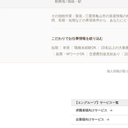
勤務地 / 路線・駅
その他軽作業・製造 - 三重県亀山市の派遣情報
間、長期・短期などの希望条件から、あなたにピ
こだわりでお仕事情報を絞り込む
短期
単発
職種未経験OK
10名以上の大量
副業・WワークOK
交通費別途支給あり
語
個人情報の取
【エングループ】サービス一覧
求職者様向けサービス
企業様向けサービス