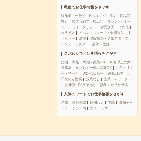
職種でお仕事情報をさがす
軽作業（仕分け・ピッキング・検品、商品管
理）
製造（組立・加工）
マシンオペレー
ター
フォークリフト
食品加工
その他
材料投入
イベントスタッフ・会場設営
ド
ライバー
清掃
試験監督・選挙スタッフ
インストラクター・講師・教師
こだわりでお仕事情報をさがす
短期
単発
職種未経験OK
10名以上の大
量募集
友だちと一緒の応募OK
在宅・リモ
ートワーク
週2～3日勤務
週4日勤務
土
日祝のみ勤務
残業なし
副業・WワークOK
交通費別途支給あり
語学力が活かせる
人気のワードでお仕事情報をさがす
急募
年齢不問
財団法人
英語
書類チェ
ック
テレビ局
封入
大学