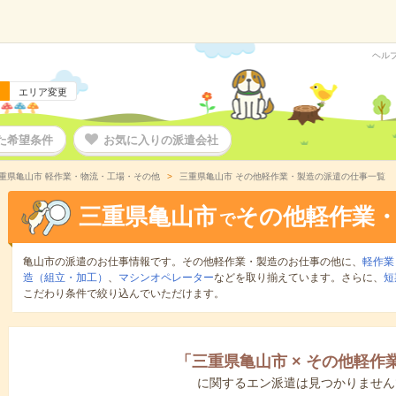
ヘル
エリア変更
た希望条件
お気に入りの派遣会社
重県亀山市 軽作業・物流・工場・その他
三重県亀山市 その他軽作業・製造の派遣の仕事一覧
三重県亀山市
その他軽作業
で
亀山市の派遣のお仕事情報です。その他軽作業・製造のお仕事の他に、
軽作業
造（組立・加工）
、
マシンオペレーター
などを取り揃えています。さらに、
短
こだわり条件で絞り込んでいただけます。
「
三重県亀山市
×
その他軽作
に関するエン派遣は見つかりません