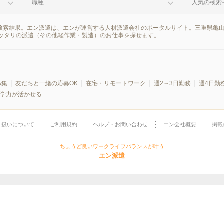
職種
人気の検索
の検索結果。エン派遣は、エンが運営する人材派遣会社のポータルサイト。三重県亀
ッタリの派遣（その他軽作業・製造）のお仕事を探せます。
募集
友だちと一緒の応募OK
在宅・リモートワーク
週2～3日勤務
週4日勤
学力が活かせる
り扱いについて
ご利用規約
ヘルプ・お問い合わせ
エン会社概要
掲載
ちょうど良いワークライフバランスが叶う
エン派遣