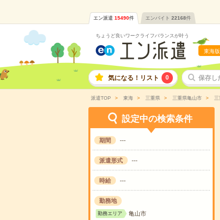
エン派遣
15490
件
エンバイト
22168
件
ちょうど良いワークライフバランスが叶う
東海版
気になる！リスト
0
保存し
派遣TOP
東海
三重県
三重県亀山市
三
設定中の検索条件
期間
---
派遣形式
---
時給
---
勤務地
亀山市
勤務エリア