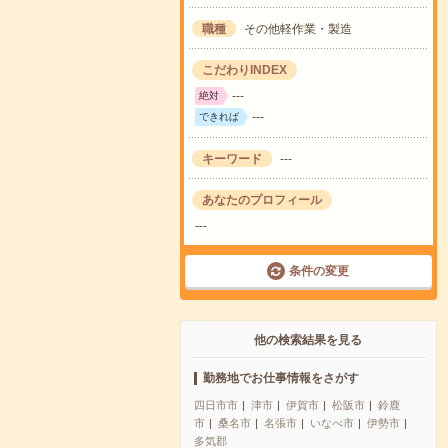
職種
その他軽作業・製造
こだわりINDEX
---
絶対
---
できれば
キーワード
---
あなたのプロフィール
---
条件の変更
他の検索結果を見る
勤務地でお仕事情報をさがす
四日市市
津市
伊賀市
松阪市
鈴鹿
市
桑名市
名張市
いなべ市
伊勢市
多気郡