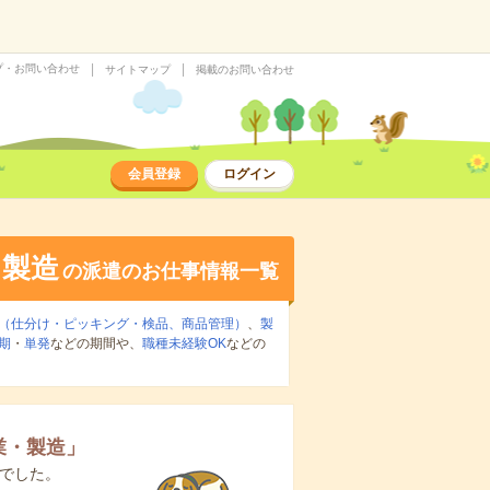
プ・お問い合わせ
サイトマップ
掲載のお問い合わせ
会員登録
ログイン
・製造
の派遣のお仕事情報一覧
（仕分け・ピッキング・検品、商品管理）
、
製
期
・
単発
などの期間や、
職種未経験OK
などの
業・製造
」
でした。