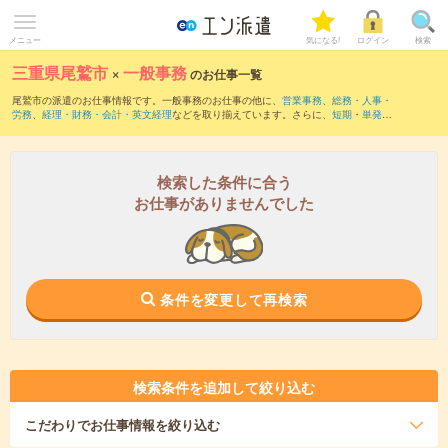
メニュー
気になる!
ログイン
検索
三重県尾鷲市
×
一般事務
のお仕事一覧
尾鷲市の派遣のお仕事情報です。一般事務のお仕事の他に、
営業事務
、
総務・人事・
労務
、
経理・財務・会計・英文経理
などを取り揃えています。さらに、
短期
・
単発
な
どの期間や、
職種未経験OK
などのこだわり条件で絞り込んでいただけます。職種辞
典：
一般事務のお仕事とは？とは？
検索した条件に合う
お仕事がありませんでした
条件を変更して再検索
検索条件を追加して絞り込む
こだわり
でお仕事情報を絞り込む