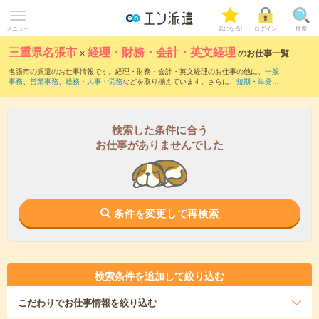
メニュー
気になる!
ログイン
検索
三重県名張市
×
経理・財務・会計・英文経理
のお仕事一覧
名張市の派遣のお仕事情報です。経理・財務・会計・英文経理のお仕事の他に、
一般
事務
、
営業事務
、
総務・人事・労務
などを取り揃えています。さらに、
短期
・
単発
な
どの期間や、
職種未経験OK
などのこだわり条件で絞り込んでいただけます。職種辞
典：
経理・財務・会計・英文経理のお仕事とは？とは？
検索した条件に合う
お仕事がありませんでした
条件を変更して再検索
検索条件を追加して絞り込む
こだわり
でお仕事情報を絞り込む